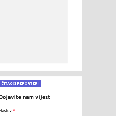
ČITAOCI REPORTERI
Dojavite nam vijest
Naslov
*