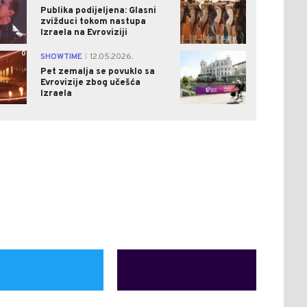
Publika podijeljena: Glasni
zvižduci tokom nastupa
Izraela na Evroviziji
0
1
SHOWTIME
12.05.2026.
|
Pet zemalja se povuklo sa
Evrovizije zbog učešća
Izraela