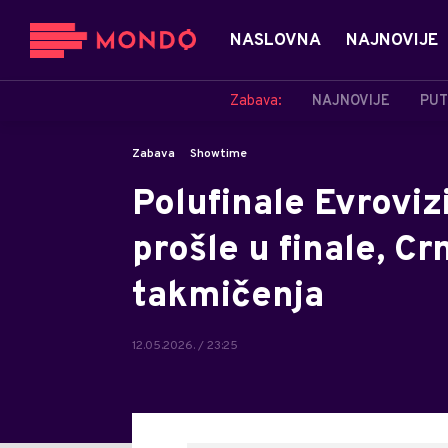
NASLOVNA
NAJNOVIJE
Zabava:
NAJNOVIJE
PUT
Zabava
Showtime
Polufinale Evrovizi
prošle u finale, Cr
takmičenja
12.05.2026. / 23:25