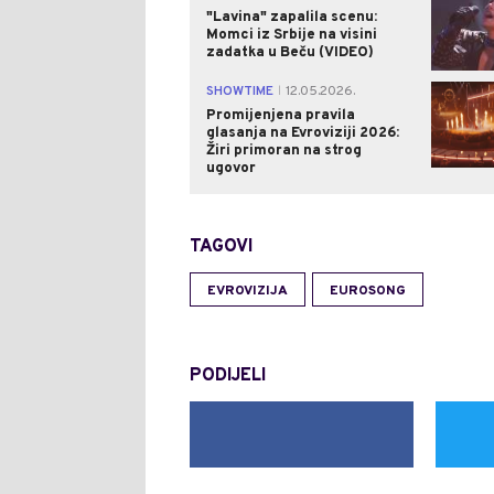
"Lavina" zapalila scenu:
Momci iz Srbije na visini
zadatka u Beču (VIDEO)
SHOWTIME
12.05.2026.
|
Promijenjena pravila
glasanja na Evroviziji 2026:
Žiri primoran na strog
ugovor
TAGOVI
EVROVIZIJA
EUROSONG
PODIJELI