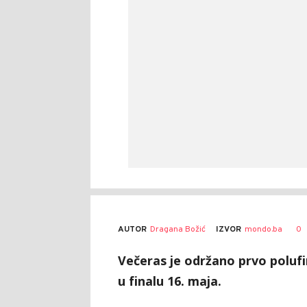
AUTOR
Dragana Božić
0
IZVOR
mondo.ba
Večeras je održano prvo polufi
u finalu 16. maja.