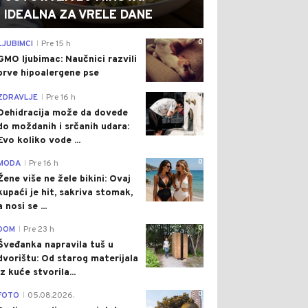
IDEALNA ZA VRELE DANE
0
LJUBIMCI
Pre 15 h
|
GMO ljubimac: Naučnici razvili
prve hipoalergene pse
0
ZDRAVLJE
Pre 16 h
|
Dehidracija može da dovede
do moždanih i srčanih udara:
Evo koliko vode ...
0
MODA
Pre 16 h
|
Žene više ne žele bikini: Ovaj
kupaći je hit, sakriva stomak,
a nosi se ...
0
DOM
Pre 23 h
|
Šveđanka napravila tuš u
dvorištu: Od starog materijala
iz kuće stvorila...
0
FOTO
05.08.2026.
|