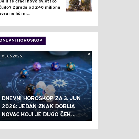
Da li se gradi novo svjetsko
čudo? Zgrada od 240 miliona
evra ne liči ni...
DNEVNI HOROSKOP
0
03.06.2026.
DNEVNI HOROSKOP ZA 3. JUN
2026: JEDAN ZNAK DOBIJA
NOVAC KOJI JE DUGO ČEK...