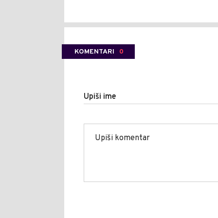
KOMENTARI
0
Upiši ime