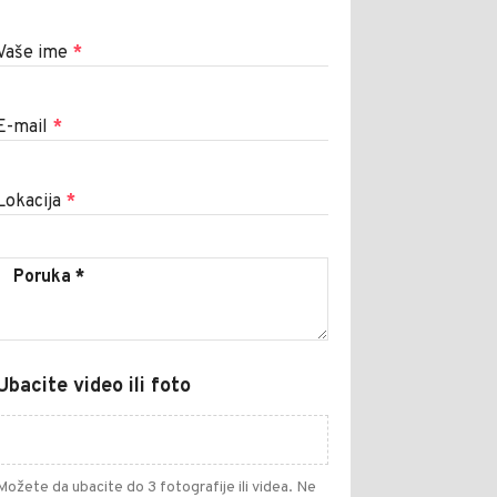
Vaše ime
*
E-mail
*
Lokacija
*
Ubacite video ili foto
Možete da ubacite do 3 fotografije ili videa. Ne