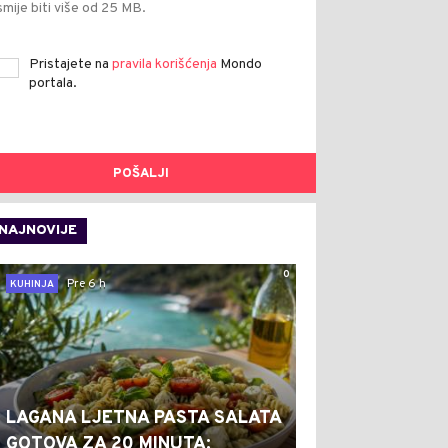
smije biti više od 25 MB.
Pristajete na
pravila korišćenja
Mondo
portala.
POŠALJI
NAJNOVIJE
0
Pre 6 h
KUHINJA
LAGANA LJETNA PASTA SALATA
GOTOVA ZA 20 MINUTA: