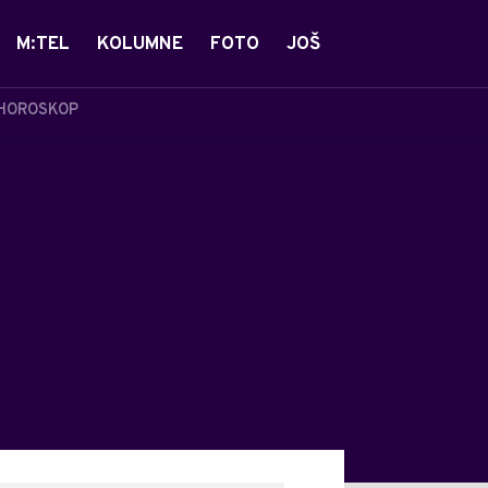
M:TEL
KOLUMNE
FOTO
JOŠ
HOROSKOP