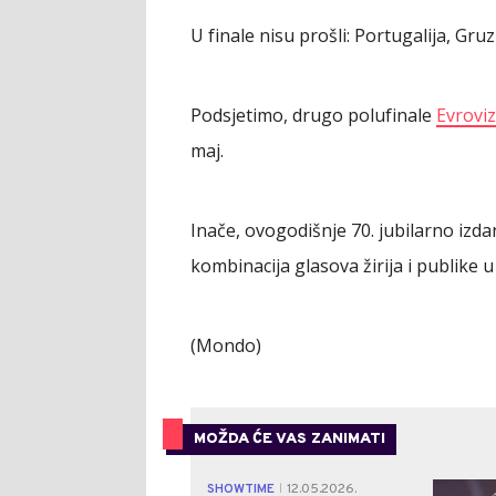
U finale nisu prošli: Portugalija, Gru
Podsjetimo, drugo polufinale
Evroviz
maj.
Inače, ovogodišnje 70. jubilarno izda
kombinacija glasova žirija i publike u
(Mondo)
MOŽDA ĆE VAS ZANIMATI
SHOWTIME
12.05.2026.
|