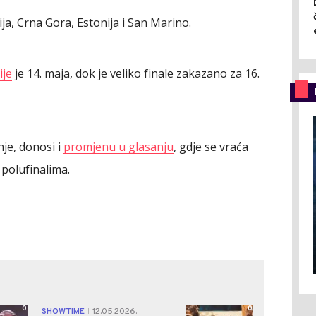
zija, Crna Gora, Estonija i San Marino.
ije
je 14. maja, dok je veliko finale zakazano za 16.
nje, donosi i
promjenu u glasanju
, gdje se vraća
 polufinalima.
0
0
SHOWTIME
12.05.2026.
|