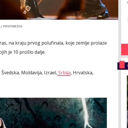
 / PROFIMEDIA
čeras, na kraju prvog polufinala, koje zemlje prolaze
jih je 10 prošlo dalje.
, Švedska, Moldavija, Izrael,
Srbija
, Hrvatska,