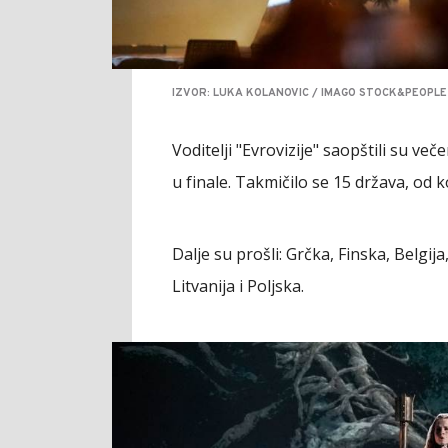
IZVOR: LUKA KOLANOVIC / IMAGO STOCK&PEOPLE
Voditelji "Evrovizije" saopštili su ve
u finale. Takmičilo se 15 država, od ko
Dalje su prošli: Grčka, Finska, Belgija
Litvanija i Poljska.