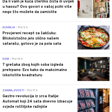
Da li vam je kuća sterilno čista ili uvijek
u haosu? Ovo govori o vašoj psihi više
nego što možete da zamislite
0
KUHINJA
Pre 5 h
|
Provjereni recept za šakšuku:
Bliskoistočno jelo slično našem
satarašu, gotovo je za pola sata
0
DOM
Pre 14 h
|
7 grešaka zbog kojih soba izgleda
pretrpano: Evo kako da maksimalno
iskoristite kvadraturu
0
ZANIMLJIVOSTI
Pre 17 h
|
Gastro-revolucija iz srca Italije:
Automat koji 24 sata dnevno izbacuje
svježe roštiljske ražnjiće