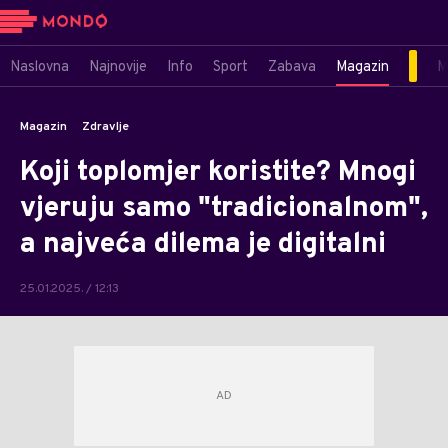
Naslovna
Najnovije
Info
Sport
Zabava
Magazin
M
Magazin
Zdravlje
Koji toplomjer koristite? Mnogi
vjeruju samo "tradicionalnom",
a najveća dilema je digitalni
25.01.2025. / 12:13