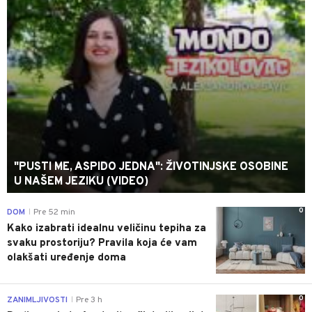
"PUSTI ME, ASPIDO JEDNA": ŽIVOTINJSKE OSOBINE
U NAŠEM JEZIKU (VIDEO)
0
DOM
Pre 52 min
|
Kako izabrati idealnu veličinu tepiha za
svaku prostoriju? Pravila koja će vam
olakšati uređenje doma
0
ZANIMLJIVOSTI
Pre 3 h
|