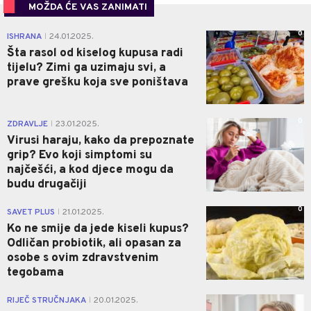
MOŽDA ĆE VAS ZANIMATI
0
ISHRANA
24.01.2025.
|
Šta rasol od kiselog kupusa radi
tijelu? Zimi ga uzimaju svi, a
prave grešku koja sve poništava
0
ZDRAVLJE
23.01.2025.
|
Virusi haraju, kako da prepoznate
grip? Evo koji simptomi su
najčešći, a kod djece mogu da
budu drugačiji
0
SAVET PLUS
21.01.2025.
|
Ko ne smije da jede kiseli kupus?
Odličan probiotik, ali opasan za
osobe s ovim zdravstvenim
tegobama
0
RIJEČ STRUČNJAKA
20.01.2025.
|