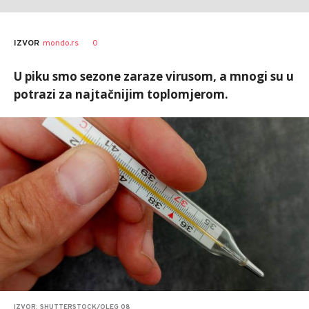
0
IZVOR
mondo.rs
U piku smo sezone zaraze virusom, a mnogi su u
potrazi za najtačnijim toplomjerom.
IZVOR: SHUTTERSTOCK/OLEG 08