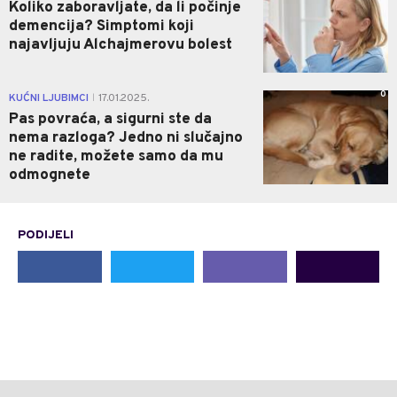
Koliko zaboravljate, da li počinje
demencija? Simptomi koji
najavljuju Alchajmerovu bolest
0
KUĆNI LJUBIMCI
17.01.2025.
|
Pas povraća, a sigurni ste da
nema razloga? Jedno ni slučajno
ne radite, možete samo da mu
odmognete
PODIJELI