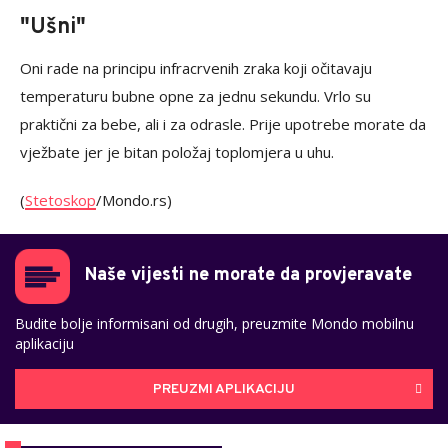
"Ušni"
Oni rade na principu infracrvenih zraka koji očitavaju
temperaturu bubne opne za jednu sekundu. Vrlo su
praktični za bebe, ali i za odrasle. Prije upotrebe morate da
vježbate jer je bitan položaj toplomjera u uhu.
(
Stetoskop
/Mondo.rs)
Naše vijesti ne morate da provjeravate
Budite bolje informisani od drugih, preuzmite Mondo mobilnu
aplikaciju
PREUZMI APLIKACIJU