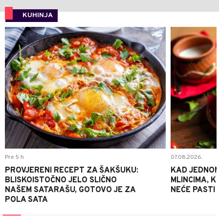
KUHINJA
0
Pre 5 h
07.08.2026.
PROVJERENI RECEPT ZA ŠAKŠUKU:
KAD JEDNOM
BLISKOISTOČNO JELO SLIČNO
MLINCIMA, K
NAŠEM SATARAŠU, GOTOVO JE ZA
NEĆE PASTI
POLA SATA