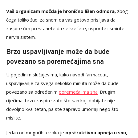
Vaš organizam možda je hronično lišen odmora,
zbog
čega toliko žudi za snom da vas gotovo prisiljava da
zaspite čim prestanete da se krećete, usporite i smirite
nervni sistem.
Brzo uspavljivanje može da bude
povezano sa poremećajima sna
U pojedinim slučajevima, kako navodi farmaceut,
uspavljivanje za svega nekoliko minuta može da bude
povezano sa određenim
poremećajima sna
. Drugim
riječima, brzo zaspite zato što san koji dobijate nije
dovoljno kvalitetan, pa ste zapravo umorniji nego što
mislite.
Jedan od mogućih uzroka je
opstruktivna apneja u snu,