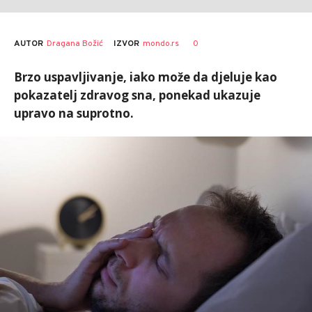
AUTOR
Dragana Božić
0
IZVOR
mondo.rs
Brzo uspavljivanje, iako može da djeluje kao
pokazatelj zdravog sna, ponekad ukazuje
upravo na suprotno.