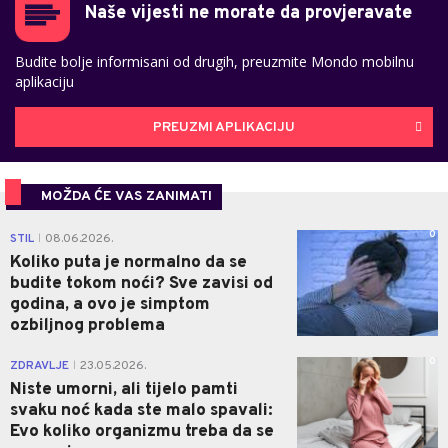
Naše vijesti ne morate da provjeravate
Budite bolje informisani od drugih, preuzmite Mondo mobilnu
aplikaciju
PREUZMI APLIKACIJU
MOŽDA ĆE VAS ZANIMATI
0
STIL
08.06.2026.
|
Koliko puta je normalno da se
budite tokom noći? Sve zavisi od
godina, a ovo je simptom
ozbiljnog problema
0
ZDRAVLJE
23.05.2026.
|
Niste umorni, ali tijelo pamti
svaku noć kada ste malo spavali:
Evo koliko organizmu treba da se