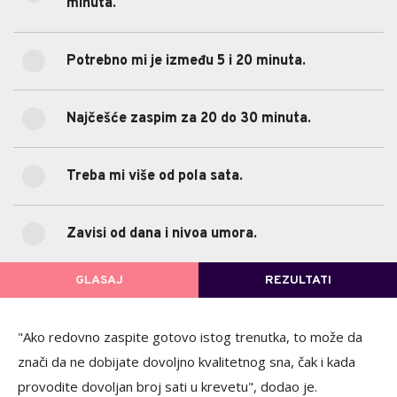
minuta.
(2)
50%
Potrebno mi je između 5 i 20 minuta.
(3)
Potrebno mi je između 5 i 20 minuta.
16.67%
Najčešće zaspim za 20 do 30 minuta.
(1)
Najčešće zaspim za 20 do 30 minuta.
0%
Treba mi više od pola sata.
(0)
Treba mi više od pola sata.
0%
Zavisi od dana i nivoa umora.
(0)
Zavisi od dana i nivoa umora.
POVRATAK NA GLASANJE
GLASAJ
REZULTATI
"Ako redovno zaspite gotovo istog trenutka, to može da
znači da ne dobijate dovoljno kvalitetnog sna, čak i kada
provodite dovoljan broj sati u krevetu", dodao je.