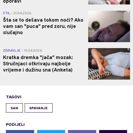
oporavi
0
STIL
21.04.2026.
|
Šta se to dešava tokom noći? Ako
vam san "puca" pred zoru, nije
slučajno
0
ZDRAVLJE
19.04.2026.
|
Kratka dremka "jača" mozak:
Stručnjaci otkrivaju najbolje
vrijeme i dužinu sna (Anketa)
TAGOVI
SAN
SPAVANJE
PODIJELI