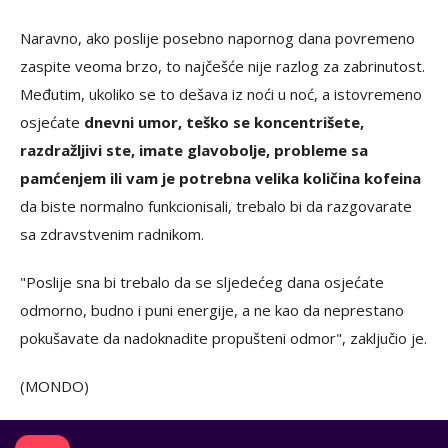
Naravno, ako poslije posebno napornog dana povremeno
zaspite veoma brzo, to najčešće nije razlog za zabrinutost.
Međutim, ukoliko se to dešava iz noći u noć, a istovremeno
osjećate
dnevni umor, teško se koncentrišete,
razdražljivi ste, imate glavobolje, probleme sa
pamćenjem ili vam je potrebna velika količina kofeina
da biste normalno funkcionisali, trebalo bi da razgovarate
sa zdravstvenim radnikom.
"Poslije sna bi trebalo da se sljedećeg dana osjećate
odmorno, budno i puni energije, a ne kao da neprestano
pokušavate da nadoknadite propušteni odmor", zaključio je.
(MONDO)