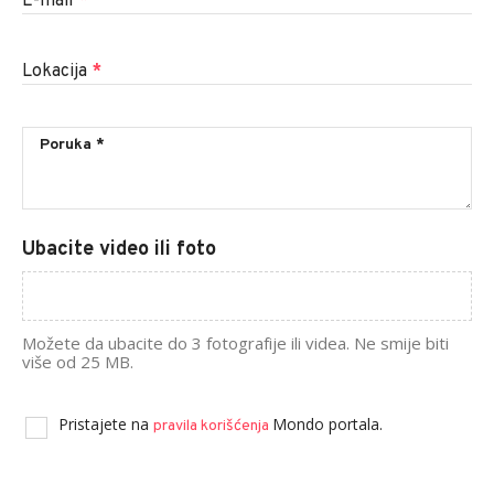
E-mail
*
Lokacija
*
Ubacite video ili foto
Možete da ubacite do 3 fotografije ili videa. Ne smije biti
više od 25 MB.
Pristajete na
Mondo portala.
pravila korišćenja