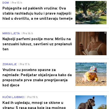
0
DOM
Pre 15 h
|
Pobjegnite od paklenih vrućina: Ova
stabla rashlađuju kuću i prave najljepši
hlad u dvorištu, a ne uništavaju temelje
0
MIRISI LJETA
Pre 16 h
|
Najbolji parfemi poslije mora: Mirišu na
senzualni luksuz, savršeni uz preplanuli
ten
0
ZDRAVLJE
Pre 17 h
|
Vrućine su posebno opasne za
najmlađe: Pedijatar objašnjava kako da
prepoznate prve znake pregrijavanja
kod djece
0
KUĆNI LJUBIMCI
Pre 19 h
|
Kad ih ugledaju, mnogi se sklone u
stranu: 5 rasa pasa koje iza moćnog