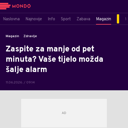
Naslovna
Najnovije
Info
Sport
Zabava
Magazin
M
Magazin
Zdravlje
Zaspite za manje od pet
minuta? Vaše tijelo možda
šalje alarm
11.06.2026. / 09:14