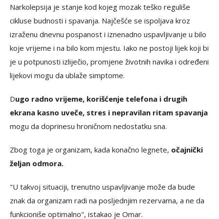
Narkolepsija je stanje kod kojeg mozak teško reguliše
cikluse budnosti i spavanja. Najčešće se ispoljava kroz
izraženu dnevnu pospanost i iznenadno uspavljivanje u bilo
koje vrijeme i na bilo kom mjestu. Iako ne postoji lijek koji bi
je u potpunosti izliječio, promjene životnih navika i određeni
lijekovi mogu da ublaže simptome.
D
ugo radno vrijeme, korišćenje telefona i drugih
ekrana kasno uveče, stres i nepravilan ritam spavanja
mogu da doprinesu hroničnom nedostatku sna.
Zbog toga je organizam, kada konačno legnete,
očajnički
željan odmora.
"U takvoj situaciji, trenutno uspavljivanje može da bude
znak da organizam radi na posljednjim rezervama, a ne da
funkcioniše optimalno", istakao je Omar.