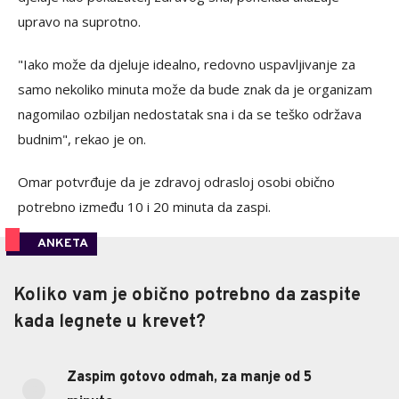
upravo na suprotno.
"Iako može da djeluje idealno, redovno uspavljivanje za
samo nekoliko minuta može da bude znak da je organizam
nagomilao ozbiljan nedostatak sna i da se teško održava
budnim", rekao je on.
Omar potvrđuje da je zdravoj odrasloj osobi obično
potrebno između 10 i 20 minuta da zaspi.
ANKETA
Koliko vam je obično potrebno da zaspite
Koliko vam je obično potrebno da zaspite
kada legnete u krevet?
kada legnete u krevet?
Zaspim gotovo odmah, za manje od 5
33.33%
Zaspim gotovo odmah, za manje od 5 minuta.