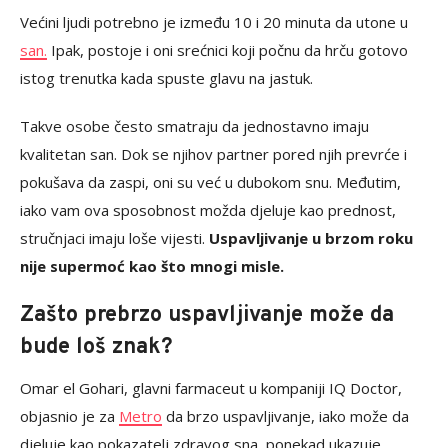
Većini ljudi potrebno je između 10 i 20 minuta da utone u
san.
Ipak, postoje i oni srećnici koji počnu da hrču gotovo
istog trenutka kada spuste glavu na jastuk.
Takve osobe često smatraju da jednostavno imaju
kvalitetan san. Dok se njihov partner pored njih prevrće i
pokušava da zaspi, oni su već u dubokom snu. Međutim,
iako vam ova sposobnost možda djeluje kao prednost,
stručnjaci imaju loše vijesti.
Uspavljivanje u brzom roku
nije supermoć kao što mnogi misle.
Zašto prebrzo uspavljivanje može da
bude loš znak?
Omar el Gohari, glavni farmaceut u kompaniji IQ Doctor,
objasnio je za
Metro
da brzo uspavljivanje, iako može da
djeluje kao pokazatelj zdravog sna, ponekad ukazuje