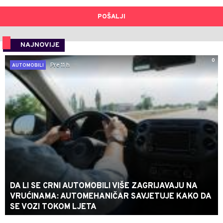
POŠALJI
NAJNOVIJE
0
Pre 11 h
AUTOMOBILI
DA LI SE CRNI AUTOMOBILI VIŠE ZAGRIJAVAJU NA
VRUĆINAMA: AUTOMEHANIČAR SAVJETUJE KAKO DA
SE VOZI TOKOM LJETA