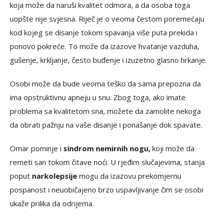
koja može da naruši kvalitet odmora, a da osoba toga
uopšte nije svjesna. Riječ je o veoma čestom poremećaju
kod kojeg se disanje tokom spavanja više puta prekida i
ponovo pokreće. To može da izazove hvatanje vazduha,
gušenje, krkljanje, često buđenje i izuzetno glasno hrkanje.
Osobi može da bude veoma teško da sama prepozna da
ima opstruktivnu apneju u snu. Zbog toga, ako imate
problema sa kvalitetom sna, možete da zamolite nekoga
da obrati pažnju na vaše disanje i ponašanje dok spavate.
Omar pominje i
sindrom nemirnih nogu,
koji može da
remeti san tokom čitave noći. U rjeđim slučajevima, stanja
poput
narkolepsije
mogu da izazovu prekomjernu
pospanost i neuobičajeno brzo uspavljivanje čim se osobi
ukaže prilika da odrijema.