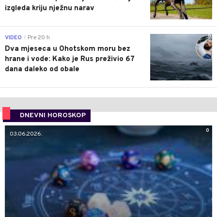
izgleda kriju nježnu narav
0
VIDEO
Pre 20 h
|
Dva mjeseca u Ohotskom moru bez
hrane i vode: Kako je Rus preživio 67
dana daleko od obale
DNEVNI HOROSKOP
0
03.06.2026.