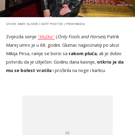
IZVOR: ANDY OLIVER / GOFF PHOTOS / PROFIMEDIA
Zvijezda serije
"Mućke"
(
Only Fools and Horses
) Patrik
Marej umrо je u 68. godini. Glumac najpoznatiji po ulozi
Mikija Pirsa, ranije se borio sa
rakom pluća
, ali je dobio
potvrdu da je izliječen. Godinu dana kasnije,
otkrio je da
mu se bolest vratila
i proširila na noge i karlicu.