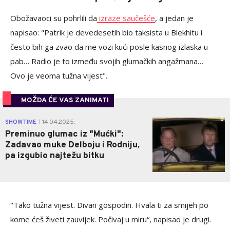
Obožavaoci su pohrlili da
izraze saučešće
, a jedan je
napisao: "Patrik je devedesetih bio taksista u Blekhitu i
često bih ga zvao da me vozi kući posle kasnog izlaska u
pab… Radio je to između svojih glumačkih angažmana…
Ovo je veoma tužna vijest".
MOŽDA ĆE VAS ZANIMATI
0
SHOWTIME
14.04.2025.
|
Preminuo glumac iz "Mućki":
Zadavao muke Delboju i Rodniju,
pa izgubio najtežu bitku
"Tako tužna vijest. Divan gospodin. Hvala ti za smijeh po
kome ćeš živeti zauvijek. Počivaj u miru“, napisao je drugi.