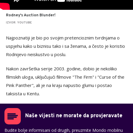
Rodney's Auction Blunder!
IZVOR: YOUTUBE
Najpoznatiji je bio po svojim pretencioznim tvrdnjama o
uspjehu kako u biznisu tako i sa ženama, a često je koristio
Rodnijevo neiskustvo u poslu.
Nakon završetka serije 2003. godine, dobio je nekoliko
filmskih uloga, uključujući filmove "The Firm" i "Curse of the
Pink Panther", ali je na kraju napustio glumu i postao
taksista u Kentu.
Naše vijesti ne morate da provjeravate
Budite bolje informisani od drugih, preuzmite Mondo mobilnu