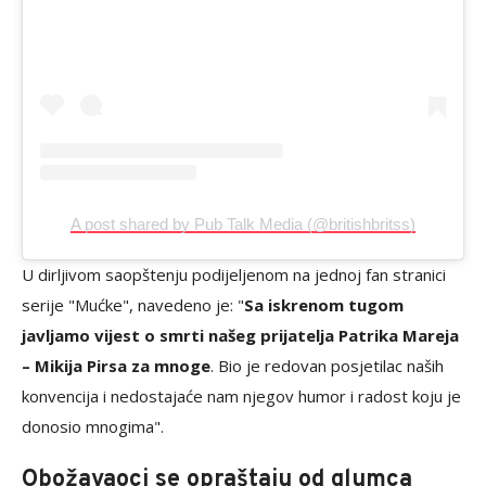
A post shared by Pub Talk Media (@britishbritss)
U dirljivom saopštenju podijeljenom na jednoj fan stranici
serije "Mućke", navedeno je: "
Sa iskrenom tugom
javljamo vijest o smrti našeg prijatelja Patrika Mareja
– Mikija Pirsa za mnoge
. Bio je redovan posjetilac naših
konvencija i nedostajaće nam njegov humor i radost koju je
donosio mnogima".
Obožavaoci se opraštaju od glumca