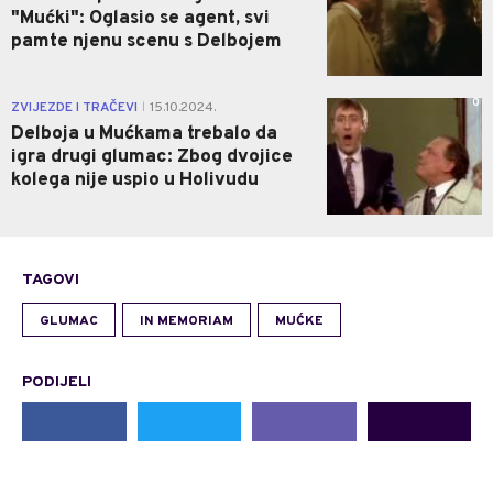
"Mućki": Oglasio se agent, svi
pamte njenu scenu s Delbojem
0
ZVIJEZDE I TRAČEVI
15.10.2024.
|
Delboja u Mućkama trebalo da
igra drugi glumac: Zbog dvojice
kolega nije uspio u Holivudu
TAGOVI
GLUMAC
IN MEMORIAM
MUĆKE
PODIJELI