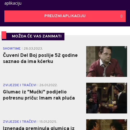
aplikaciju
PREUZMI APLIKACIJU
MOŽDA ĆE VAS ZANIMATI
0
SHOWTIME
28.03.2023.
|
Čuveni Del Boj poslije 52 godine
saznao da ima kćerku
0
ZVIJEZDE I TRAČEVI
26.01.2022.
|
Glumac iz "Mućki" podijelio
potresnu priču: Imam rak pluća
0
ZVIJEZDE I TRAČEVI
15.01.2025.
|
Iznenada preminula glumica iz