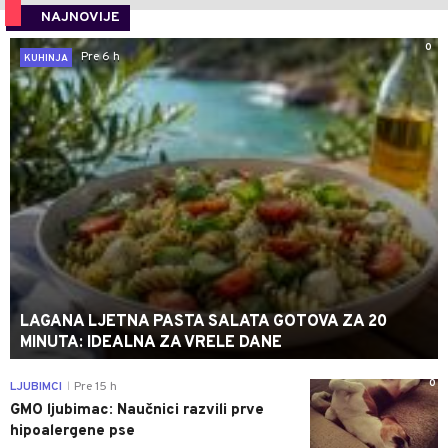
NAJNOVIJE
0
Pre 6 h
KUHINJA
LAGANA LJETNA PASTA SALATA GOTOVA ZA 20
MINUTA: IDEALNA ZA VRELE DANE
0
LJUBIMCI
Pre 15 h
|
GMO ljubimac: Naučnici razvili prve
hipoalergene pse