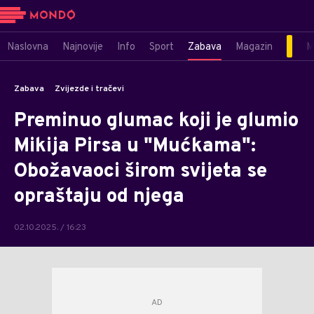
Naslovna
Najnovije
Info
Sport
Zabava
Magazin
M
Zabava
Zvijezde i tračevi
Preminuo glumac koji je glumio
Mikija Pirsa u "Mućkama":
Obožavaoci širom svijeta se
opraštaju od njega
02.10.2025. / 16:23