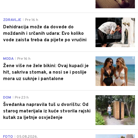
0
ZDRAVLJE
Pre 16 h
|
Dehidracija može da dovede do
moždanih i srčanih udara: Evo koliko
vode zaista treba da pijete po vrućini
0
MODA
Pre 16 h
|
Žene više ne žele bikini: Ovaj kupaći je
hit, sakriva stomak, a nosi se i poslije
mora uz suknje i pantalone
0
DOM
Pre 23 h
|
Šveđanka napravila tuš u dvorištu: Od
starog materijala iz kuće stvorila rajski
kutak za ljetnje osvježenje
0
FOTO
05.08.2026.
|