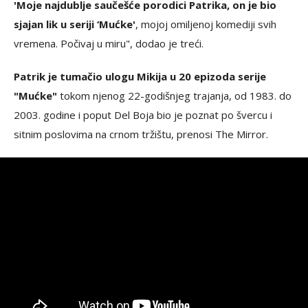
'Moje najdublje saučešće porodici Patrika, on je bio
sjajan lik u seriji ‘Mućke'
, mojoj omiljenoj komediji svih
vremena. Počivaj u miru", dodao je treći.
Patrik je tumačio ulogu Mikija u 20 epizoda serije
"Mućke"
tokom njenog 22-godišnjeg trajanja, od 1983. do
2003. godine i poput Del Boja bio je poznat po švercu i
sitnim poslovima na crnom tržištu, prenosi The Mirror.