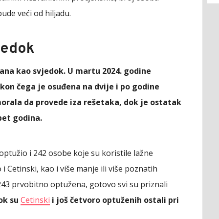
de veći od hiljadu.
jedok
ana kao svjedok. U martu 2024. godine
kon čega je osuđena na dvije i po godine
orala da provede iza rešetaka, dok je ostatak
pet godina.
ptužio i 242 osobe koje su koristile lažne
 Cetinski, kao i više manje ili više poznatih
243 prvobitno optužena, gotovo svi su priznali
ok su
Cetinski
i još četvoro optuženih ostali pri