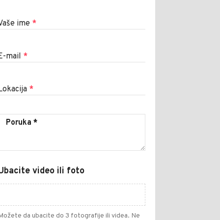
Vaše ime
*
E-mail
*
Lokacija
*
Ubacite video ili foto
Možete da ubacite do 3 fotografije ili videa. Ne