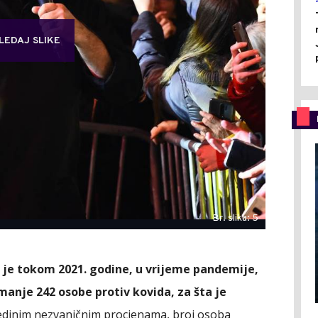
LEDAJ SLIKE
Br. slika: 5
je tokom 2021. godine, u vrijeme pandemije,
manje 242 osobe protiv kovida, za šta je
dinim nezvaničnim procjenama, broj osoba