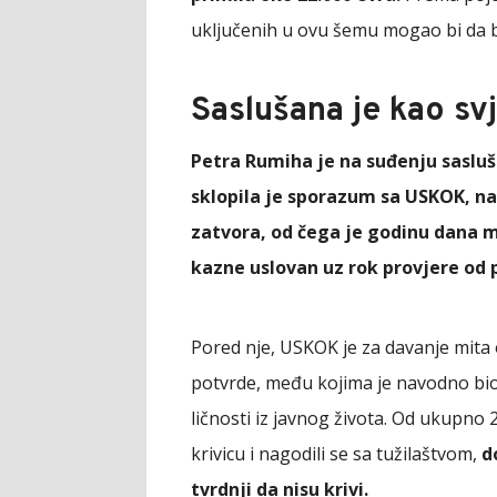
uključenih u ovu šemu mogao bi da bu
Saslušana je kao sv
Petra Rumiha je na suđenju sasluš
sklopila je sporazum sa USKOK, na
zatvora, od čega je godinu dana m
kazne uslovan uz rok provjere od 
Pored nje, USKOK je za davanje mita o
potvrde, među kojima je navodno bio i
ličnosti iz javnog života. Od ukupno 
krivicu i nagodili se sa tužilaštvom,
d
tvrdnji da nisu krivi.