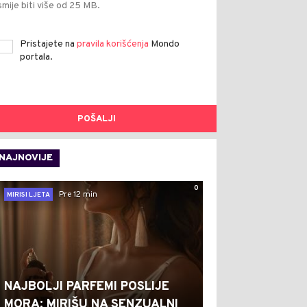
smije biti više od 25 MB.
Pristajete na
pravila korišćenja
Mondo
portala.
POŠALJI
NAJNOVIJE
0
Pre 12 min
MIRISI LJETA
NAJBOLJI PARFEMI POSLIJE
MORA: MIRIŠU NA SENZUALNI