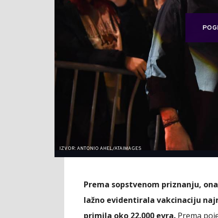
POG
IZVOR: ANTONIO AHEL/ATAIMAGES
Prema sopstvenom priznanju, ona 
lažno evidentirala vakcinaciju naj
primila oko 22.000 evra.
Prema poje