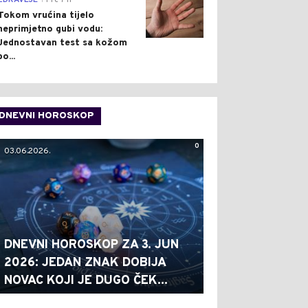
ZDRAVLJE
Pre 7 h
Tokom vrućina tijelo
neprimjetno gubi vodu:
Jednostavan test sa kožom
po...
DNEVNI HOROSKOP
0
03.06.2026.
DNEVNI HOROSKOP ZA 3. JUN
2026: JEDAN ZNAK DOBIJA
NOVAC KOJI JE DUGO ČEK...