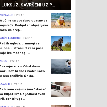
LUKSUZ, SAVRŠENI UZ P...
0
ZDRAVLJE
Pre 1 h
|
Vrućine su posebno opasne za
najmlađe: Pedijatar objašnjava
kako da prep...
0
KUĆNI LJUBIMCI
Pre 2 h
|
Kad ih ugledaju, mnogi se
sklone u stranu: 5 rasa pasa
koje iza moćnog i...
0
VIDEO
Pre 4 h
|
Dva mjeseca u Ohotskom
moru bez hrane i vode: Kako
je Rus preživio 67 da...
0
SAVJETI
Pre 4 h
|
Da li vam veš-mašina "skače"
po kupatilu? Uz jednostavan
trik centrifuga...
0
|