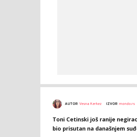
AUTOR
Vesna Kerkez
IZVOR
mondo.rs
Toni Cetinski još ranije negirao
bio prisutan na današnjem suđ