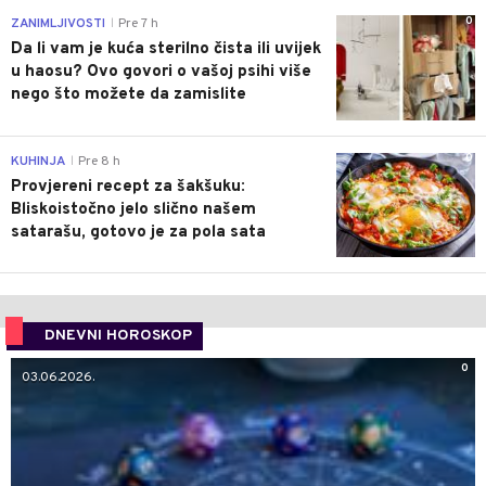
0
ZANIMLJIVOSTI
Pre 7 h
|
Da li vam je kuća sterilno čista ili uvijek
u haosu? Ovo govori o vašoj psihi više
nego što možete da zamislite
0
KUHINJA
Pre 8 h
|
Provjereni recept za šakšuku:
Bliskoistočno jelo slično našem
satarašu, gotovo je za pola sata
DNEVNI HOROSKOP
0
03.06.2026.