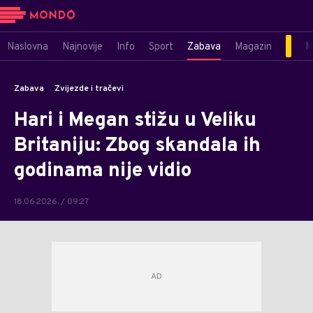
Naslovna
Najnovije
Info
Sport
Zabava
Magazin
M
Zabava
Zvijezde i tračevi
Hari i Megan stižu u Veliku
Britaniju: Zbog skandala ih
godinama nije vidio
18.06.2026. / 09:27