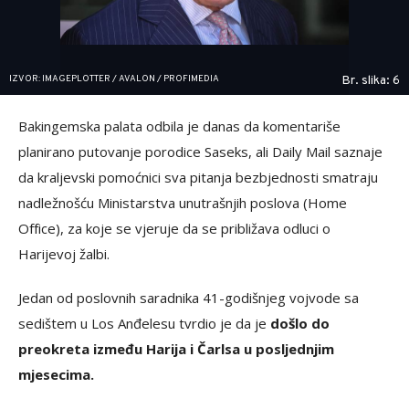
IZVOR: IMAGEPLOTTER / AVALON / PROFIMEDIA
Br. slika: 6
Bakingemska palata odbila je danas da komentariše
planirano putovanje porodice Saseks, ali Daily Mail saznaje
da kraljevski pomoćnici sva pitanja bezbjednosti smatraju
nadležnošću Ministarstva unutrašnjih poslova (Home
Office), za koje se vjeruje da se približava odluci o
Harijevoj žalbi.
Jedan od poslovnih saradnika 41-godišnjeg vojvode sa
sedištem u Los Anđelesu tvrdio je da je
došlo do
preokreta između Harija i Čarlsa u posljednjim
mjesecima.