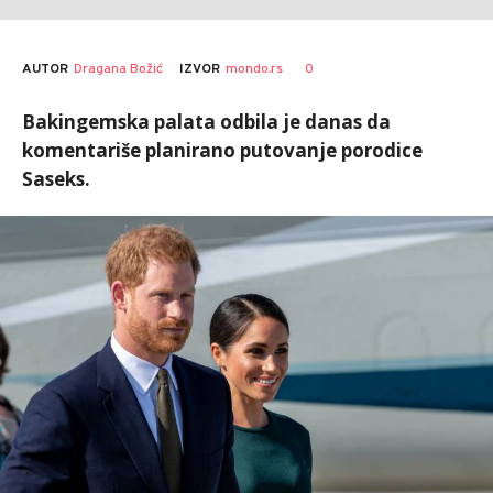
AUTOR
Dragana Božić
0
IZVOR
mondo.rs
Bakingemska palata odbila je danas da
komentariše planirano putovanje porodice
Saseks.