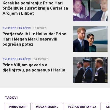
Korak ka pomirenju: Princ Hari
priželjkuje susret kralja Čarlsa sa
Arčijem i Lilibet
0
ZVIJEZDE I TRAČEVI
15.11.2025.
|
Protjeraće ih i iz Holivuda: Princ
Hari i Megan Markl napravili
pogrešan potez
0
ZVIJEZDE I TRAČEVI
04.10.2025.
|
Princ Vilijam govorio o
djetinjstvu, pa pomenuo i Harija
TAGOVI
PRINC HARI
MEGAN MARKL
VELIKA BRITANIJA
KR