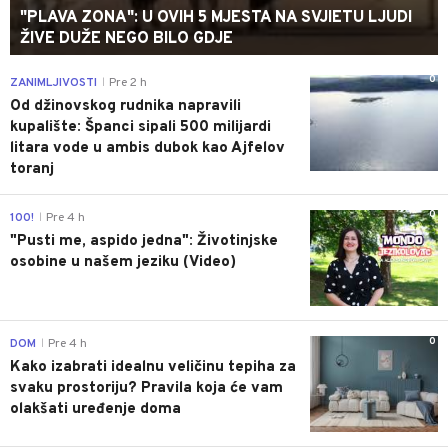
"PLAVA ZONA": U OVIH 5 MJESTA NA SVJIETU LJUDI
ŽIVE DUŽE NEGO BILO GDJE
0
ZANIMLJIVOSTI
Pre 2 h
|
Od džinovskog rudnika napravili
kupalište: Španci sipali 500 milijardi
litara vode u ambis dubok kao Ajfelov
toranj
0
100!
Pre 4 h
|
"Pusti me, aspido jedna": Životinjske
osobine u našem jeziku (Video)
0
DOM
Pre 4 h
|
Kako izabrati idealnu veličinu tepiha za
svaku prostoriju? Pravila koja će vam
olakšati uređenje doma