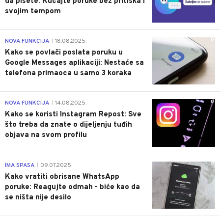
da pišete: Kucajte poruke bez pritiska i
svojim tempom
0
NOVA FUNKCIJA
18.08.2025.
|
Kako se povlači poslata poruku u
Google Messages aplikaciji: Nestaće sa
telefona primaoca u samo 3 koraka
0
NOVA FUNKCIJA
14.08.2025.
|
Kako se koristi Instagram Repost: Sve
što treba da znate o dijeljenju tuđih
objava na svom profilu
0
IMA SPASA
09.07.2025.
|
Kako vratiti obrisane WhatsApp
poruke: Reagujte odmah - biće kao da
se ništa nije desilo