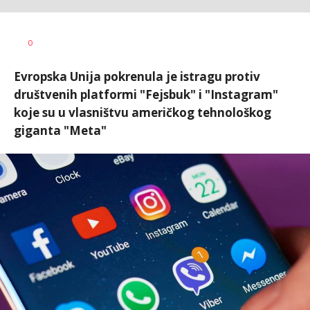
Vesna
AUTOR
0
Kerkez
Evropska Unija pokrenula je istragu protiv
društvenih platformi "Fejsbuk" i "Instagram"
koje su u vlasništvu američkog tehnološkog
giganta "Meta"