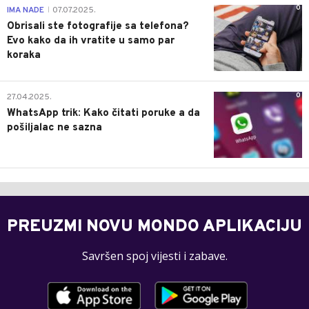
0
IMA NADE
07.07.2025.
|
Obrisali ste fotografije sa telefona?
Evo kako da ih vratite u samo par
koraka
0
27.04.2025.
WhatsApp trik: Kako čitati poruke a da
pošiljalac ne sazna
PREUZMI NOVU MONDO APLIKACIJU
Savršen spoj vijesti i zabave.