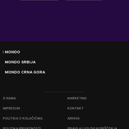
MONDO
MONDO SRBIJA
MONDO CRNA GORA
O NAMA
MARKETING
IMPRESUM
KONTAKT
POLITIKA O KOLAČIĆIMA
ARHIVA
POLITIKA PRIVATNOSTI
PRAVILA I USLOVI KORIŠĆENJA