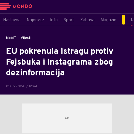
Naslovna
Najnovije
Info
Sport
Zabava
Magazin
M
MobIT
Vijesti
EU pokrenula istragu protiv
Fejsbuka i Instagrama zbog
dezinformacija
01.05.2024. / 12:44