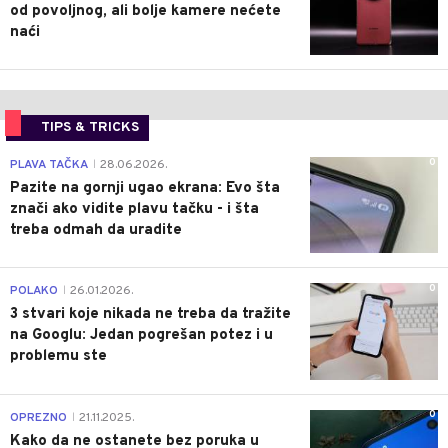
od povoljnog, ali bolje kamere nećete
naći
TIPS & TRICKS
0
PLAVA TAČKA
28.06.2026.
|
Pazite na gornji ugao ekrana: Evo šta
znači ako vidite plavu tačku - i šta
treba odmah da uradite
0
POLAKO
26.01.2026.
|
3 stvari koje nikada ne treba da tražite
na Googlu: Jedan pogrešan potez i u
problemu ste
0
OPREZNO
21.11.2025.
|
Kako da ne ostanete bez poruka u