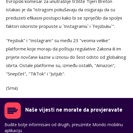
Evropski komesar za unutrašnje tržište Tijeri Breton
istakao je da "istragom pokušavaju da osiguraju da su
preduzeti efikasni postupci kako bi se spriječilo da spoljni
faktori iskoriste propuste u `Instagramu` i `Fejsbuku`".
"Fejsbuk" i "Instagram" su među 23 "veoma velike"
platforme koje moraju da poštuju regulative Zakona ili im
prijete novčane kazne u iznosu do šest odsto od globalnog
obrta. Ostale platforme su, između ostalih, "Amazon",
"Snepčet", "TikTok" i "Jutjub".
(Srna)
Naše vijesti ne morate da provjeravate
Budite bolje informisani od drugih, preuzmite Mondo mobilnu
aplikaciju