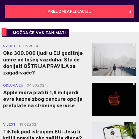
PREUZMI APLIKACIJU
MOŽDA ĆE VAS ZANIMATI
0
SVIJET
01.05.2024.
|
Oko 300.000 ljudi u EU godišnje
umre od lošeg vazduha: Šta će
donijeti OŠTRIJA PRAVILA za
zagađivače?
0
ODLUKA EU
04.03.2024.
|
Apple mora platiti 1,8 milijardi
evra kazne zbog cenzure opcija
pretplate na striming servise
0
VIJESTI
19.02.2024.
|
TikTok pod istragom EU: Jesu li
kršili pravila oko zaštite djece?