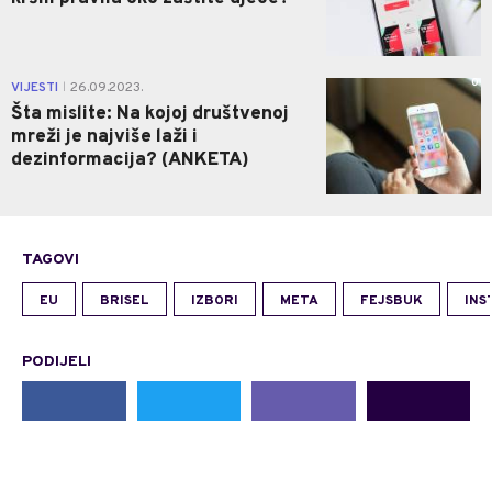
0
VIJESTI
26.09.2023.
|
Šta mislite: Na kojoj društvenoj
mreži je najviše laži i
dezinformacija? (ANKETA)
TAGOVI
EU
BRISEL
IZBORI
META
FEJSBUK
INS
PODIJELI