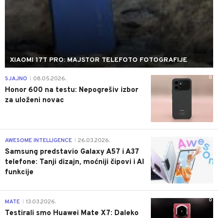
XIAOMI 17T PRO: MAJSTOR TELEFOTO FOTOGRAFIJE
0
SJAJNO
08.05.2026.
|
Honor 600 na testu: Nepogrešiv izbor
za uloženi novac
0
AWESOME INTELLIGENCE
26.03.2026.
|
Samsung predstavio Galaxy A57 i A37
telefone: Tanji dizajn, moćniji čipovi i AI
funkcije
0
MATE
13.03.2026.
|
Testirali smo Huawei Mate X7: Daleko