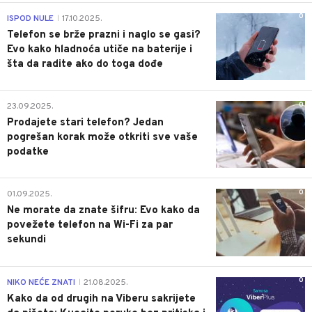
0
ISPOD NULE
17.10.2025.
|
Telefon se brže prazni i naglo se gasi?
Evo kako hladnoća utiče na baterije i
šta da radite ako do toga dođe
0
23.09.2025.
Prodajete stari telefon? Jedan
pogrešan korak može otkriti sve vaše
podatke
0
01.09.2025.
Ne morate da znate šifru: Evo kako da
povežete telefon na Wi-Fi za par
sekundi
0
NIKO NEĆE ZNATI
21.08.2025.
|
Kako da od drugih na Viberu sakrijete