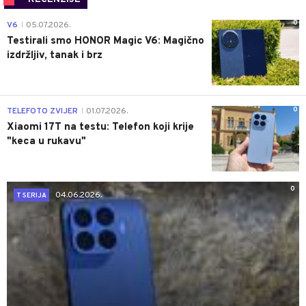
0
V6
05.07.2026.
|
Testirali smo HONOR Magic V6: Magično
izdržljiv, tanak i brz
0
TELEFOTO ZVIJER
01.07.2026.
|
Xiaomi 17T na testu: Telefon koji krije
"keca u rukavu"
0
04.06.2026.
T SERIJA