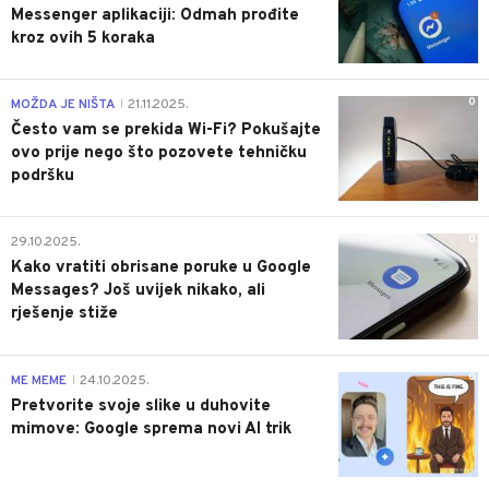
Messenger aplikaciji: Odmah prođite
kroz ovih 5 koraka
0
MOŽDA JE NIŠTA
21.11.2025.
|
Često vam se prekida Wi-Fi? Pokušajte
ovo prije nego što pozovete tehničku
podršku
0
29.10.2025.
Kako vratiti obrisane poruke u Google
Messages? Još uvijek nikako, ali
rješenje stiže
0
ME MEME
24.10.2025.
|
Pretvorite svoje slike u duhovite
mimove: Google sprema novi AI trik