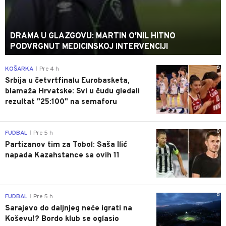
DRAMA U GLAZGOVU: MARTIN O'NIL HITNO
PODVRGNUT MEDICINSKOJ INTERVENCIJI
0
KOŠARKA
Pre 4 h
|
Srbija u četvrtfinalu Eurobasketa,
blamaža Hrvatske: Svi u čudu gledali
rezultat "25:100" na semaforu
0
FUDBAL
Pre 5 h
|
Partizanov tim za Tobol: Saša Ilić
napada Kazahstance sa ovih 11
0
FUDBAL
Pre 5 h
|
Sarajevo do daljnjeg neće igrati na
Koševu!? Bordo klub se oglasio