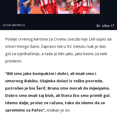
IZVOR: MN PRESS
Br. slika: 17
Poslije crvenog kartona za Crvenu zvezdu nije Leh uspio da
stvori mnogo šansi. Zapravo tek u 92. minutu Isak je dao
gol za izjednačenje, a tada je bilo jako, jako kasno za neki
preokret.
"Bili smo jako kompaktni i dobri, ali imali smo i
umornog Babiku. Olajinka dolazi iz teške povrede,
potrošen je bio Šerif, Bruna smo morali da mijenjamo.
Dobro smo imali taj blok, ali šteta što smo primili gol.
Idemo dalje, prolaz se računa, tako da idemo da se
spremimo za Pafos",
istakao je on.