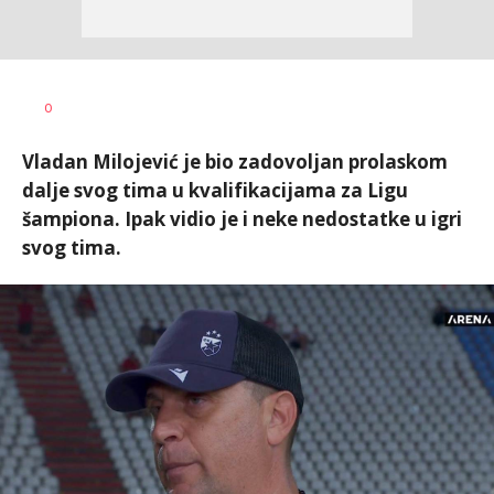
Dragan
AUTOR
0
Šutvić
Vladan Milojević je bio zadovoljan prolaskom
dalje svog tima u kvalifikacijama za Ligu
šampiona. Ipak vidio je i neke nedostatke u igri
svog tima.