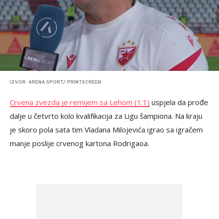
IZVOR: ARENA SPORT/ PRINTSCREEN
Crvena zvezda je remijem sa Lehom (1:1)
uspjela da prođe
dalje u četvrto kolo kvalifikacija za Ligu šampiona. Na kraju
je skoro pola sata tim Vladana Milojevića igrao sa igračem
manje poslije crvenog kartona Rodrigaoa.