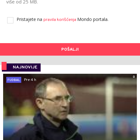
više od 25 MB.
Pristajete na
Mondo portala.
pravila korišćenja
POŠALJI
NAJNOVIJE
0
Pre 4 h
FUDBAL