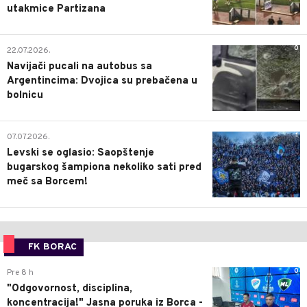
utakmice Partizana
0
22.07.2026.
Navijači pucali na autobus sa
Argentincima: Dvojica su prebačena u
bolnicu
1
07.07.2026.
Levski se oglasio: Saopštenje
bugarskog šampiona nekoliko sati pred
meč sa Borcem!
FK BORAC
0
Pre 8 h
"Odgovornost, disciplina,
koncentracija!" Jasna poruka iz Borca -