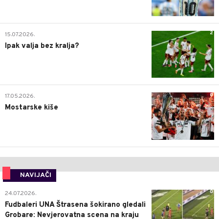
2
15.07.2026.
Ipak valja bez kralja?
0
17.05.2026.
Mostarske kiše
NAVIJAČI
0
24.07.2026.
Fudbaleri UNA Štrasena šokirano gledali
Grobare: Nevjerovatna scena na kraju