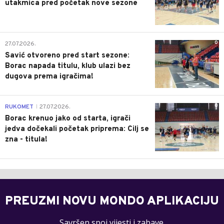
utakmica pred početak nove sezone
0
27.07.2026.
Savić otvoreno pred start sezone:
Borac napada titulu, klub ulazi bez
dugova prema igračima!
0
RUKOMET
27.07.2026.
|
Borac krenuo jako od starta, igrači
jedva dočekali početak priprema: Cilj se
zna - titula!
PREUZMI NOVU MONDO APLIKACIJU
Savršen spoj vijesti i zabave.