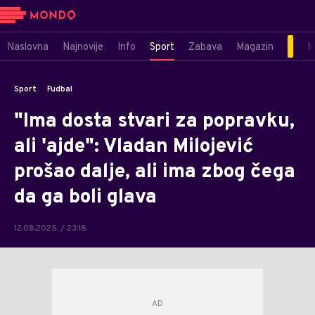
Naslovna
Najnovije
Info
Sport
Zabava
Magazin
M
Sport
Fudbal
"Ima dosta stvari za popravku,
ali 'ajde": Vladan Milojević
prošao dalje, ali ima zbog čega
da ga boli glava
12.08.2025. / 23:18