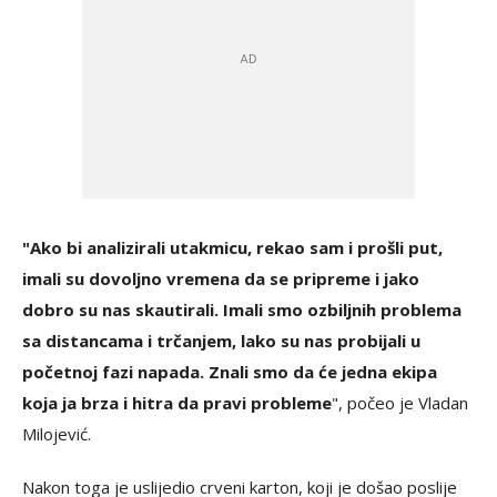
"Ako bi analizirali utakmicu, rekao sam i prošli put,
imali su dovoljno vremena da se pripreme i jako
dobro su nas skautirali. Imali smo ozbiljnih problema
sa distancama i trčanjem, lako su nas probijali u
početnoj fazi napada. Znali smo da će jedna ekipa
koja ja brza i hitra da pravi probleme
", počeo je Vladan
Milojević.
Nakon toga je uslijedio crveni karton, koji je došao poslije