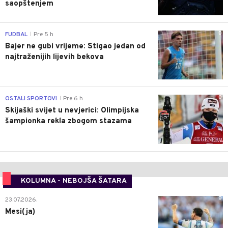
saopštenjem
0
FUDBAL
Pre 5 h
|
Bajer ne gubi vrijeme: Stigao jedan od
najtraženijih lijevih bekova
0
OSTALI SPORTOVI
Pre 6 h
|
Skijaški svijet u nevjerici: Olimpijska
šampionka rekla zbogom stazama
KOLUMNA - NEBOJŠA ŠATARA
0
23.07.2026.
Mesi(ja)