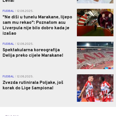
Leha!
0
FUDBAL
12.08.2025.
|
"Ne diši u tunelu Marakane, lijepo
sam mu rekao": Poznatom asu
Liverpula nije bilo dobro kada je
izašao
0
FUDBAL
12.08.2025.
|
Spektakularna koreografija
Delija preko cijele Marakane!
0
FUDBAL
12.08.2025.
|
Zvezda rutinirala Poljake, još
korak do Lige šampiona!