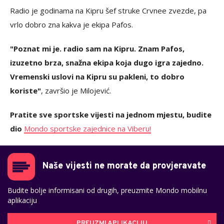
Radio je godinama na Kipru šef struke Crvnee zvezde, pa
vrlo dobro zna kakva je ekipa Pafos.
"Poznat mi je. radio sam na Kipru. Znam Pafos,
izuzetno brza, snažna ekipa koja dugo igra zajedno.
Vremenski uslovi na Kipru su pakleni, to dobro
koriste"
, završio je Milojević.
Pratite sve sportske vijesti na jednom mjestu, budite
dio
Mondo sportske zajednice na Viberu!
Naše vijesti ne morate da provjeravate
Budite bolje informisani od drugih, preuzmite Mondo mobilnu
aplikaciju
PREUZMI APLIKACIJU