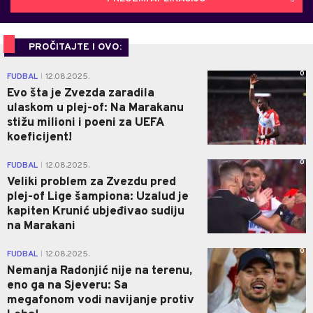
PROČITAJTE I OVO:
0
FUDBAL
12.08.2025.
|
Evo šta je Zvezda zaradila
ulaskom u plej-of: Na Marakanu
stižu milioni i poeni za UEFA
koeficijent!
0
FUDBAL
12.08.2025.
|
Veliki problem za Zvezdu pred
plej-of Lige šampiona: Uzalud je
kapiten Krunić ubjeđivao sudiju
na Marakani
0
FUDBAL
12.08.2025.
|
Nemanja Radonjić nije na terenu,
eno ga na Sjeveru: Sa
megafonom vodi navijanje protiv