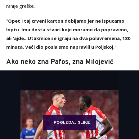
ranije greške...
"
Opet i taj crveni karton dobijamo jer ne ispucamo
loptu. Ima dosta stvari koje moramo da popravimo,
ali 'ajde...
Utakmice se igraju na dva poluvremena, 180
minuta. Veći dio posla smo napravili u Poljskoj."
Ako neko zna Pafos, zna Milojević
POGLEDAJ SLIKE