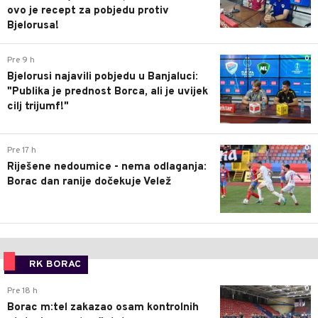
ovo je recept za pobjedu protiv
Bjelorusa!
0
Pre 9 h
Bjelorusi najavili pobjedu u Banjaluci:
"Publika je prednost Borca, ali je uvijek
cilj trijumf!"
0
Pre 17 h
Riješene nedoumice - nema odlaganja:
Borac dan ranije dočekuje Velež
RK BORAC
0
Pre 18 h
Borac m:tel zakazao osam kontrolnih