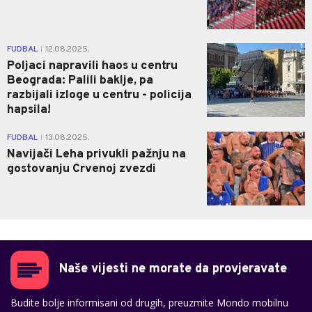
1
FUDBAL
12.08.2025.
|
Poljaci napravili haos u centru
Beograda: Palili baklje, pa
razbijali izloge u centru - policija
hapsila!
0
FUDBAL
13.08.2025.
|
Navijači Leha privukli pažnju na
gostovanju Crvenoj zvezdi
Naše vijesti ne morate da provjeravate
Budite bolje informisani od drugih, preuzmite Mondo mobilnu