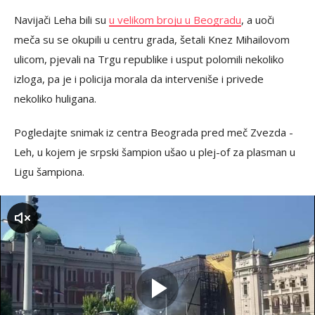
Navijači Leha bili su
u velikom broju u Beogradu
, a uoči
meča su se okupili u centru grada, šetali Knez Mihailovom
ulicom, pjevali na Trgu republike i usput polomili nekoliko
izloga, pa je i policija morala da interveniše i privede
nekoliko huligana.
Pogledajte snimak iz centra Beograda pred meč Zvezda -
Leh, u kojem je srpski šampion ušao u plej-of za plasman u
Ligu šampiona.
zvuk