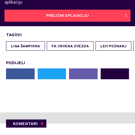
aplikaciju
PREUZMI APLIKACIJU
TAGOVI
LIGA ŠAMPIONA
FK CRVENA ZVEZDA
LEH POZNANJ
PODIJELI
KOMENTARI
0