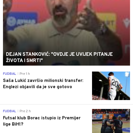
DEJAN STANKOVIĆ: "OVDJE JE UVIJEK PITANJE
ŽIVOTA I SMRTI"
0
FUDBAL
Pre 1 h
|
Saša Lukić završio milionski transfer:
Englezi objavili da je sve gotovo
0
FUDBAL
Pre 2 h
|
Futsal klub Borac istupio iz Premijer
lige BiH!?