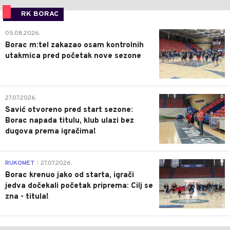
RK BORAC
0
05.08.2026.
Borac m:tel zakazao osam kontrolnih
utakmica pred početak nove sezone
0
27.07.2026.
Savić otvoreno pred start sezone:
Borac napada titulu, klub ulazi bez
dugova prema igračima!
0
RUKOMET
27.07.2026.
|
Borac krenuo jako od starta, igrači
jedva dočekali početak priprema: Cilj se
zna - titula!