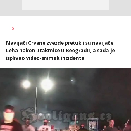
Bojan
AUTOR
0
Jakovljević
Navijači Crvene zvezde pretukli su navijače
Leha nakon utakmice u Beogradu, a sada je
isplivao video-snimak incidenta