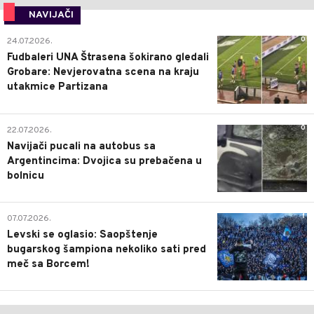
NAVIJAČI
0
24.07.2026.
Fudbaleri UNA Štrasena šokirano gledali
Grobare: Nevjerovatna scena na kraju
utakmice Partizana
0
22.07.2026.
Navijači pucali na autobus sa
Argentincima: Dvojica su prebačena u
bolnicu
1
07.07.2026.
Levski se oglasio: Saopštenje
bugarskog šampiona nekoliko sati pred
meč sa Borcem!