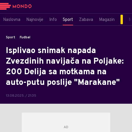
Naslovna
Najnovije
Info
Sport
Zabava
Magazin
M
Sport
Fudbal
Isplivao snimak napada
Zvezdinih navijača na Poljake:
200 Delija sa motkama na
auto-putu poslije "Marakane"
13.08.2025. / 21:35