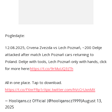
Pogledajte:
12.08.2025, Crvena Zvezda vs Lech Poznań, ~200 Delije
attacked after match Lech Poznań cars returning to
Poland. Delije with tools, Lech Poznań only with hands, click
for more here:
https://t.co/9rMuUQ3JTh
All in one place. Tap to download.
https://t.co/FXnrFRp1rX
pic.twitter.com/hVcCrUxnMX
August 13,
— Hooligans.cz Official (@hooliganscz1999)
2025