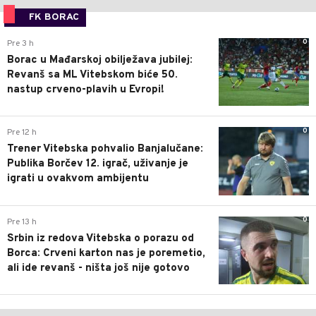
FK BORAC
0
Pre 3 h
Borac u Mađarskoj obilježava jubilej:
Revanš sa ML Vitebskom biće 50.
nastup crveno-plavih u Evropi!
0
Pre 12 h
Trener Vitebska pohvalio Banjalučane:
Publika Borčev 12. igrač, uživanje je
igrati u ovakvom ambijentu
0
Pre 13 h
Srbin iz redova Vitebska o porazu od
Borca: Crveni karton nas je poremetio,
ali ide revanš - ništa još nije gotovo