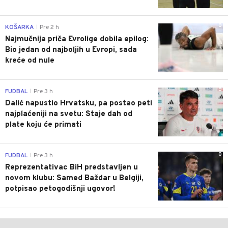
0
KOŠARKA
Pre 2 h
|
Najmučnija priča Evrolige dobila epilog:
Bio jedan od najboljih u Evropi, sada
kreće od nule
0
FUDBAL
Pre 3 h
|
Dalić napustio Hrvatsku, pa postao peti
najplaćeniji na svetu: Staje dah od
plate koju će primati
0
FUDBAL
Pre 3 h
|
Reprezentativac BiH predstavljen u
novom klubu: Samed Baždar u Belgiji,
potpisao petogodišnji ugovor!