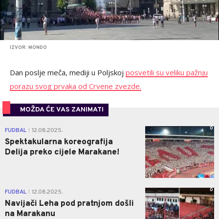
IZVOR: MONDO
Dan poslje meča, mediji u Poljskoj
posvetili su veliku pažnju
porazu svog prvaka od Crvene zvezde.
MOŽDA ĆE VAS ZANIMATI
0
FUDBAL
12.08.2025.
|
Spektakularna koreografija
Delija preko cijele Marakane!
0
FUDBAL
12.08.2025.
|
Navijači Leha pod pratnjom došli
na Marakanu