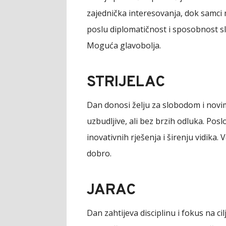
zajednička interesovanja, dok samci
poslu diplomatičnost i sposobnost s
Moguća glavobolja.
STRIJELAC
Dan donosi želju za slobodom i novi
uzbudljive, ali bez brzih odluka. Po
inovativnih rješenja i širenju vidika. 
dobro.
JARAC
Dan zahtijeva disciplinu i fokus na c