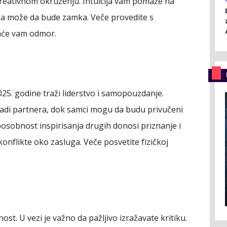
eativnom okruženju. Intuicija vam pomaže na
ma može da bude zamka. Veče provedite s
jaće vam odmor.
5. godine traži liderstvo i samopouzdanje.
nadi partnera, dok samci mogu da budu privučeni
osobnost inspirisanja drugih donosi priznanje i
onflikte oko zasluga. Veče posvetite fizičkoj
ost. U vezi je važno da pažljivo izražavate kritiku.