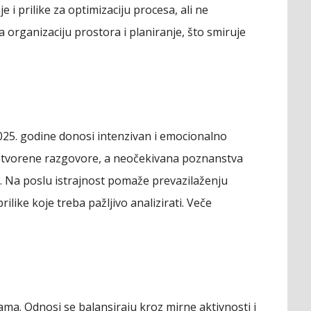
i prilike za optimizaciju procesa, ali ne
 organizaciju prostora i planiranje, što smiruje
25. godine donosi intenzivan i emocionalno
 otvorene razgovore, a neočekivana poznanstva
 Na poslu istrajnost pomaže prevazilaženju
ilike koje treba pažljivo analizirati. Veče
ma. Odnosi se balansiraju kroz mirne aktivnosti i