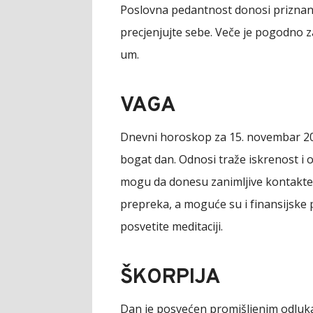
Poslovna pedantnost donosi priznanje 
precjenjujte sebe. Veče je pogodno za
um.
VAGA
Dnevni horoskop za 15. novembar 20
bogat dan. Odnosi traže iskrenost i
mogu da donesu zanimljive kontakte.
prepreka, a moguće su i finansijske pr
posvetite meditaciji.
ŠKORPIJA
Dan je posvećen promišljenim odluka