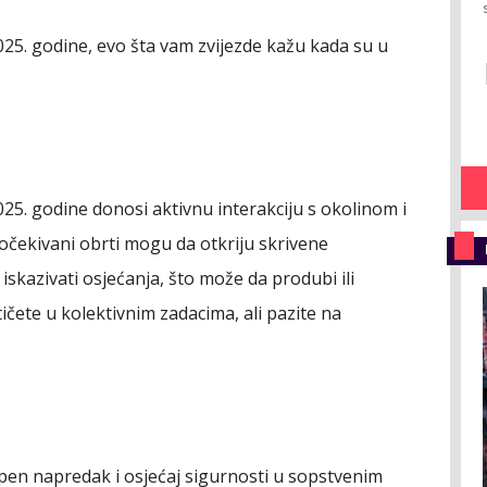
25. godine, evo šta vam zvijezde kažu kada su u
5. godine donosi aktivnu interakciju s okolinom i
eočekivani obrti mogu da otkriju skrivene
skazivati osjećanja, što može da produbi ili
ičete u kolektivnim zadacima, ali pazite na
en napredak i osjećaj sigurnosti u sopstvenim