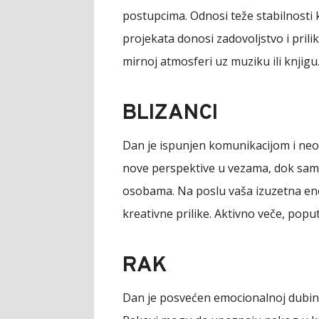
postupcima. Odnosi teže stabilnosti 
projekata donosi zadovoljstvo i prili
mirnoj atmosferi uz muziku ili knjigu
BLIZANCI
Dan je ispunjen komunikacijom i neo
nove perspektive u vezama, dok samc
osobama. Na poslu vaša izuzetna en
kreativne prilike. Aktivno veče, poput
RAK
Dan je posvećen emocionalnoj dubini 