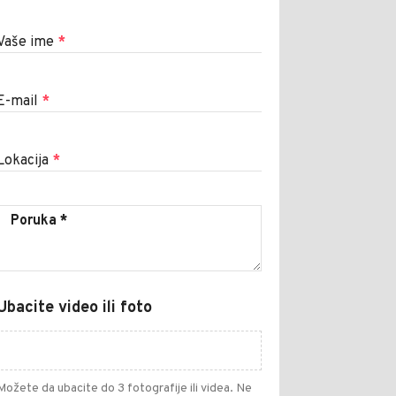
Vaše ime
*
E-mail
*
Lokacija
*
Ubacite video ili foto
Možete da ubacite do 3 fotografije ili videa. Ne