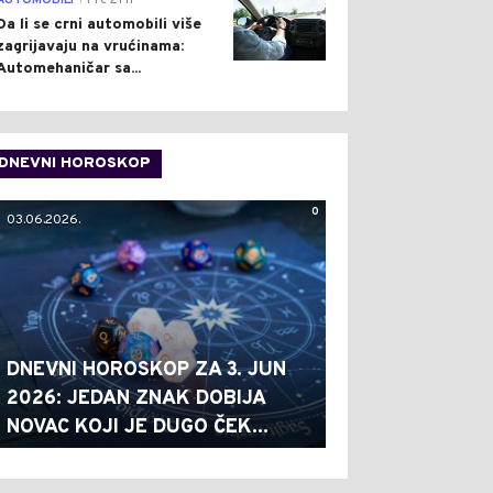
AUTOMOBILI
Pre 21 h
Da li se crni automobili više
zagrijavaju na vrućinama:
Automehaničar sa...
DNEVNI HOROSKOP
0
03.06.2026.
DNEVNI HOROSKOP ZA 3. JUN
2026: JEDAN ZNAK DOBIJA
NOVAC KOJI JE DUGO ČEK...