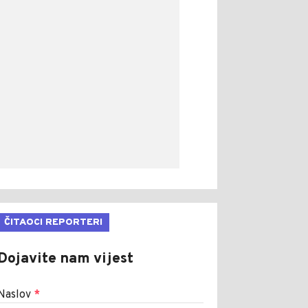
ČITAOCI REPORTERI
Dojavite nam vijest
Naslov
*