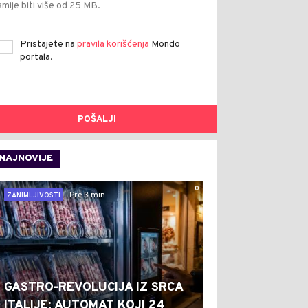
smije biti više od 25 MB.
Pristajete na
pravila korišćenja
Mondo
portala.
POŠALJI
NAJNOVIJE
0
Pre 3 min
ZANIMLJIVOSTI
GASTRO-REVOLUCIJA IZ SRCA
ITALIJE: AUTOMAT KOJI 24