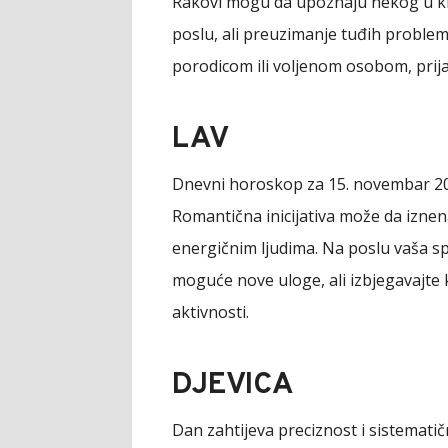
Rakovi mogu da upoznaju nekog u kr
poslu, ali preuzimanje tuđih proble
porodicom ili voljenom osobom, pri
LAV
Dnevni horoskop za 15. novembar 202
Romantična inicijativa može da izne
energičnim ljudima. Na poslu vaša sp
moguće nove uloge, ali izbjegavajte k
aktivnosti.
DJEVICA
Dan zahtijeva preciznost i sistematičn