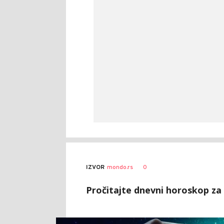
0
IZVOR
mondo.rs
Pročitajte dnevni horoskop za