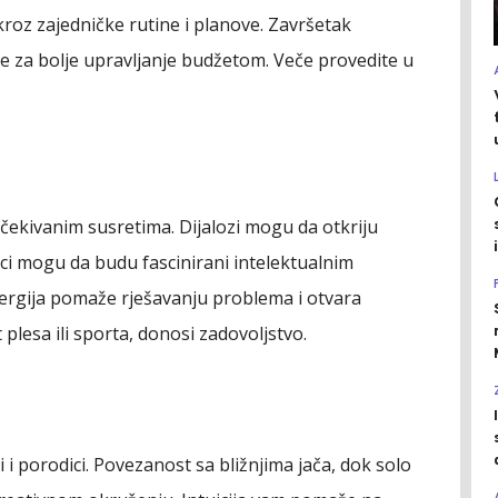
kroz zajedničke rutine i planove. Završetak
ke za bolje upravljanje budžetom. Veče provedite u
.
čekivanim susretima. Dijalozi mogu da otkriju
i mogu da budu fascinirani intelektualnim
ergija pomaže rješavanju problema i otvara
 plesa ili sporta, donosi zadovoljstvo.
i porodici. Povezanost sa bližnjima jača, dok solo