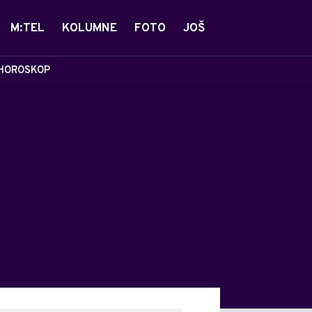
M:TEL
KOLUMNE
FOTO
JOŠ
HOROSKOP