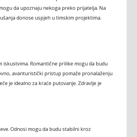
 mogu da upoznaju nekoga preko prijatelja. Na
lušanja donose uspjeh u timskim projektima.
m iskustvima. Romantične prilike mogu da budu
slovno, avanturistički pristup pomaže pronalaženju
Veče je idealno za kraće putovanje. Zdravlje je
iljeve. Odnosi mogu da budu stabilni kroz