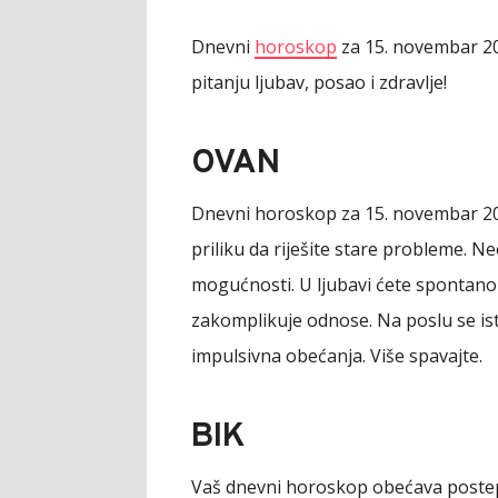
Dnevni
horoskop
za 15. novembar 20
pitanju ljubav, posao i zdravlje!
OVAN
Dnevni horoskop za 15. novembar 202
priliku da riješite stare probleme. N
mogućnosti. U ljubavi ćete spontano i
zakomplikuje odnose. Na poslu se ist
impulsivna obećanja. Više spavajte.
BIK
Vaš dnevni horoskop obećava postep