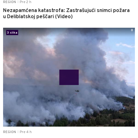
Pre 2 h
REGION
|
Nezapamćena katastrofa: Zastrašujući snimci požara
u Deliblatskoj peščari (Video)
0
3 slika
Pre 4 h
REGION
|