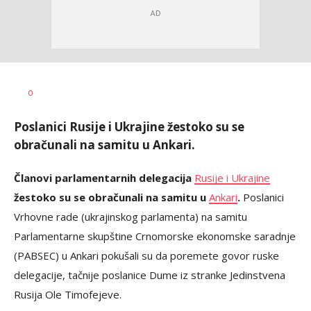
Uroš
AUTOR
0
Matejić
Poslanici Rusije i Ukrajine žestoko su se
obračunali na samitu u Ankari.
Članovi parlamentarnih delegacija
Rusije i Ukrajine
žestoko su se obračunali na samitu u
Ankari
.
Poslanici
Vrhovne rade (ukrajinskog parlamenta) na samitu
Parlamentarne skupštine Crnomorske ekonomske saradnje
(PABSEC) u Ankari pokušali su da poremete govor ruske
delegacije, tačnije poslanice Dume iz stranke Jedinstvena
Rusija Ole Timofejeve.