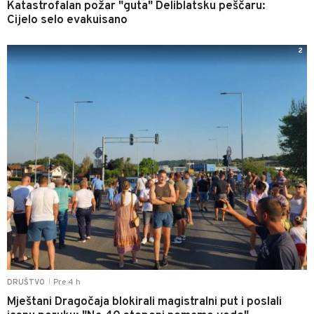
Katastrofalan požar "guta" Deliblatsku peščaru:
Cijelo selo evakuisano
2
Pre 4 h
DRUŠTVO
|
Mještani Dragočaja blokirali magistralni put i poslali