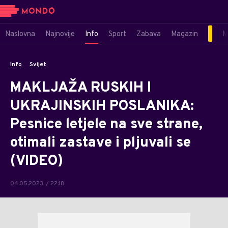
Naslovna
Najnovije
Info
Sport
Zabava
Magazin
M
Info
Svijet
MAKLJAŽA RUSKIH I
UKRAJINSKIH POSLANIKA:
Pesnice letjele na sve strane,
otimali zastave i pljuvali se
(VIDEO)
04.05.2023. / 22:18