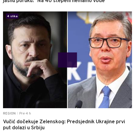
jasnu poruku: "Na 40 stepeni nemamo vode"
1
4 slika
Pre 4 h
REGION
|
Vučić dočekuje Zelenskog: Predsjednik Ukrajine prvi
put dolazi u Srbiju