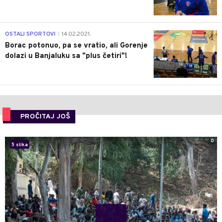
3
OSTALI SPORTOVI
14.02.2021.
|
Borac potonuo, pa se vratio, ali Gorenje
dolazi u Banjaluku sa "plus četiri"!
PROČITAJ JOŠ
0
5 slika