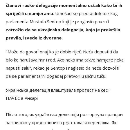
članovi ruske delegacije momentalno ustali kako bi ih
spriječili u namjerama
. Umešao se predsednik turskog
parlamenta Mustafa Sentop koji je proglasio pauzu i
zatražio da se ukrajinska delegacija, koja je prekršila
pravila, izvede iz dvorane.
"Može da govori onaj ko je dobio riječ. Neću dopustiti da
bilo ko narušava mir i red. Ako neko ima takve namjere neka
napusti salu", rekao je Sentop i naglasio da neće dozvoliti
da se parlamentarni događaj pretvori u uličnu tuču.
Українська делегація влаштувала протест на сесії
ПАЧЕС в Анкарі
Після того, як українська делегація розгорнула прапори
за спиною у представників рф, сталася перепалка. Як