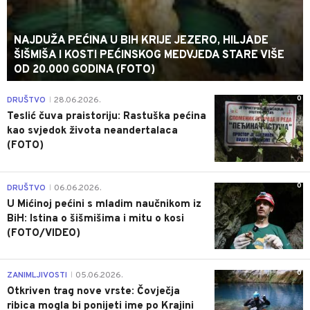
NAJDUŽA PEĆINA U BIH KRIJE JEZERO, HILJADE
ŠIŠMIŠA I KOSTI PEĆINSKOG MEDVJEDA STARE VIŠE
OD 20.000 GODINA (FOTO)
0
DRUŠTVO
28.06.2026.
|
Teslić čuva praistoriju: Rastuška pećina
kao svjedok života neandertalaca
(FOTO)
0
DRUŠTVO
06.06.2026.
|
U Mićinoj pećini s mladim naučnikom iz
BiH: Istina o šišmišima i mitu o kosi
(FOTO/VIDEO)
0
ZANIMLJIVOSTI
05.06.2026.
|
Otkriven trag nove vrste: Čovječja
ribica mogla bi ponijeti ime po Krajini