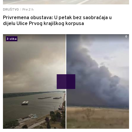
Pre 2 h
DRUŠTVO
|
Privremena obustava: U petak bez saobraćaja u
dijelu Ulice Prvog krajiškog korpusa
0
3 slika