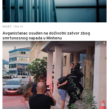
Pre 1 h
SVIJET
|
Avganistanac osuđen na doživotni zatvor zbog
smrtonosnog napada u Minhenu
0