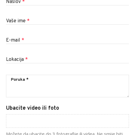
Naslov
*
Vaše ime
*
E-mail
*
Lokacija
*
Ubacite video ili foto
Možete da ubacite do 3 fotografije ili videa. Ne smije biti