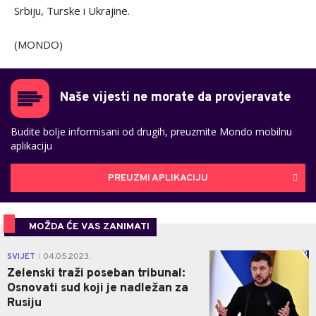
Srbiju, Turske i Ukrajine.
(MONDO)
Naše vijesti ne morate da provjeravate
Budite bolje informisani od drugih, preuzmite Mondo mobilnu
aplikaciju
PREUZMI APLIKACIJU
MOŽDA ĆE VAS ZANIMATI
0
SVIJET
04.05.2023.
|
Zelenski traži poseban tribunal:
Osnovati sud koji je nadležan za
Rusiju