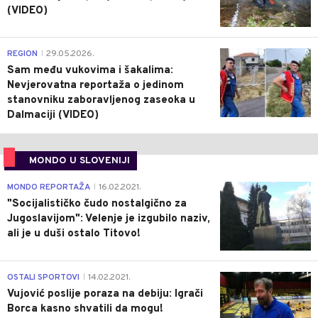
(VIDEO)
0
REGION
29.05.2026.
|
Sam među vukovima i šakalima:
Nevjerovatna reportaža o jedinom
stanovniku zaboravljenog zaseoka u
Dalmaciji (VIDEO)
MONDO U SLOVENIJI
4
MONDO REPORTAŽA
16.02.2021.
|
"Socijalističko čudo nostalgično za
Jugoslavijom": Velenje je izgubilo naziv,
ali je u duši ostalo Titovo!
1
OSTALI SPORTOVI
14.02.2021.
|
Vujović poslije poraza na debiju: Igrači
Borca kasno shvatili da mogu!