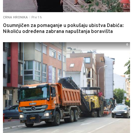
Pre 1 h
CRNA HRONIKA
|
Osumnjičen za pomaganje u pokušaju ubistva Dabića:
Nikoliću određena zabrana napuštanja boravišta
0