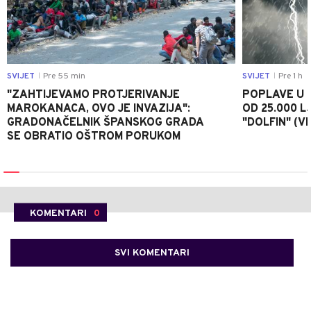
SVIJET
Pre 55 min
SVIJET
Pre 1 h
|
|
"ZAHTIJEVAMO PROTJERIVANJE
POPLAVE U K
MAROKANACA, OVO JE INVAZIJA":
OD 25.000 LJ
GRADONAČELNIK ŠPANSKOG GRADA
"DOLFIN" (V
SE OBRATIO OŠTROM PORUKOM
KOMENTARI
0
SVI KOMENTARI