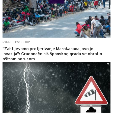
Pre 55 min
SVIJET
|
"Zahtijevamo protjerivanje Marokanaca, ovo je
invazija": Gradonačelnik španskog grada se obratio
oštrom porukom
0