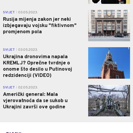
0
SVIJET
03.05.2023.
|
Rusija mijenja zakon jer neki
izbjegavaju vojsku "fiktivnom"
promjenom pola
1
SVIJET
03.05.2023.
|
Ukrajina dronovima napala
KREMLJ? Oprečne tvrdnje o
onome što desilo u Putinovoj
redzidenciji (VIDEO)
1
SVIJET
02.05.2023.
|
Američki general: Mala
vjerovatnoća da se sukob u
Ukrajini završi ove godine