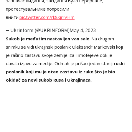
зазначає видання, засідання було перерване,
протестувальників попросили
вийти.
pic.twitter.com/rk8kjrrVHm
May 4, 2023
— Ukrinform (@UKRINFORM)
Sukob je međutim nastavljen van sale
. Na drugom
snimku se vidi ukrajinski poslanik Oleksandr Marikovski koji
je raširio zastavu svoje zemlje iza Timofejeve dok je
davala izjavu za medije. Odmah je prišao jedan stariji
ruski
poslanik koji mu je oteo zastavu iz ruke što je bio
okidač za novi sukob Rusa i Ukrajinaca.