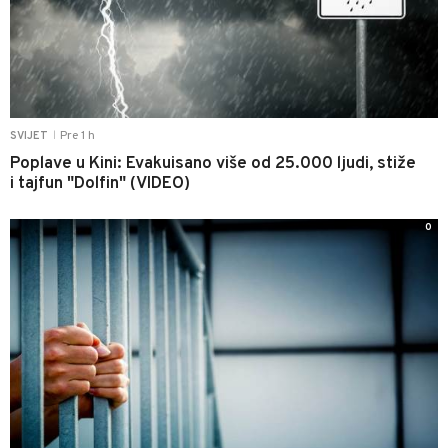
Pre 1 h
SVIJET
|
Poplave u Kini: Evakuisano više od 25.000 ljudi, stiže
i tajfun "Dolfin" (VIDEO)
0