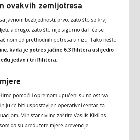
m ovakvih zemljotresa
sa javnom bezbjednosti: prvo, zato što se kraj
ti, a drugo, zato što nije sigurno da li će se
 jačinom od prethodnih potresa u nizu. Tako nešto
ine,
kada je potres jačine 6,3 Rihtera uslijedio
eđu jedan i tri Rihtera
.
 mjere
ma Hitne pomoći i opremom upućeni su na ostrva
iniju će biti uspostavljen operativni centar za
jom. Ministar civilne zaštite Vasilis Kikilias
som da su preduzete mjere prevencije.