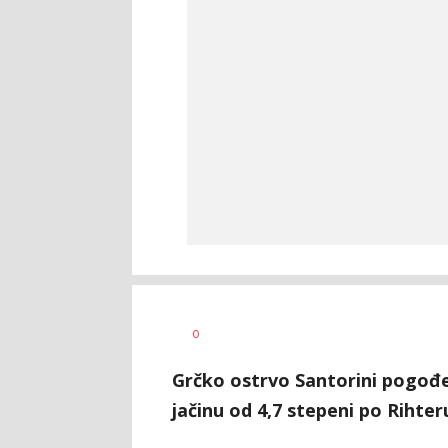
Aleksandra
AUTOR
0
Virijević
Grčko ostrvo Santorini pogođen
jačinu od 4,7 stepeni po Rihter