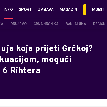
INFO
SPORT
ZABAVA
MAGAZIN
MOBIT
KA
DRUŠTVO
CRNA HRONIKA
BANJALUKA
REGION
uja koja prijeti Grčkoj?
vakuacijom, mogući
 6 Rihtera