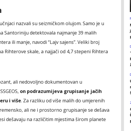
a
učnjaci nazvali su seizmičkom olujom. Samo je u
na Santoriniju detektovala najmanje 39 malih
ra ili manje, navodi “Lajv sajens”. Veliki broj
na Rihterove skale, a najjači od 4,7 stepeni Rihtera
ozant, ali nedovoljno dokumentovan u
u SSGEOS,
on podrazumijeva grupisanje jačih
eru i više
. Za razliku od više malih do umjerenih
emensko, ali ne i prostorno grupisanje se dešava
resi dešavaju na različitim mjestima širom planete