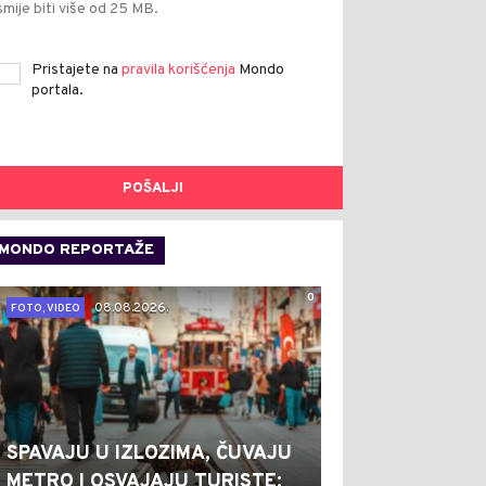
smije biti više od 25 MB.
Pristajete na
pravila korišćenja
Mondo
portala.
POŠALJI
MONDO REPORTAŽE
0
08.08.2026.
FOTO, VIDEO
SPAVAJU U IZLOZIMA, ČUVAJU
METRO I OSVAJAJU TURISTE: