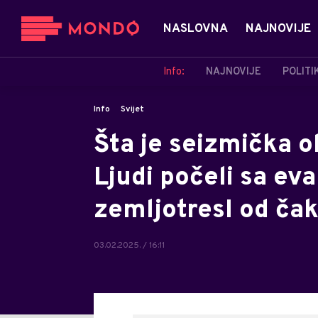
NASLOVNA
NAJNOVIJE
Info:
NAJNOVIJE
POLITI
Info
Svijet
Šta je seizmička ol
Ljudi počeli sa e
zemljotresI od čak
03.02.2025. / 16:11