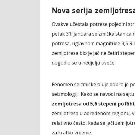
Nova serija zemljotres
Ovakve učestala potrese pojedini str
petak 31. januara seizmička stanica 
potresa, uglavnom magnitude 3,5 Rihte
zemljotresa bio je jačine četiri stepe
dogodio se u nedjelju uveče.
Fenomen seizmičke oluje dobro je p
seizmologiji. Kako se navodi na sajt
zemljotresa od 5,6 stepeni po Riht
zemljotresa u određenom regionu, vr
relativno često, kada se jači zemljot
za kratko vrijeme.