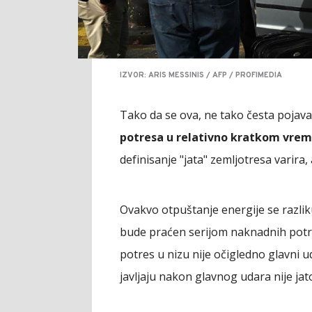
IZVOR: ARIS MESSINIS / AFP / PROFIMEDIA
Tako da se ova, ne tako česta pojav
potresa u relativno kratkom vre
definisanje "jata" zemljotresa varira, a
Ovakvo otpuštanje energije se razliku
bude praćen serijom naknadnih potre
potres u nizu nije očigledno glavni 
javljaju nakon glavnog udara nije jat