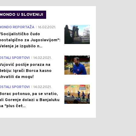
MONDO U SLOVENIJI
4
MONDO REPORTAŽA
16.02.2021.
|
"Socijalističko čudo
nostalgično za Jugoslavijom":
Velenje je izgubilo n...
1
OSTALI SPORTOVI
14.02.2021.
|
Vujović poslije poraza na
debiju: Igrači Borca kasno
shvatili da mogu!
3
OSTALI SPORTOVI
14.02.2021.
|
Borac potonuo, pa se vratio,
ali Gorenje dolazi u Banjaluku
sa "plus čet...