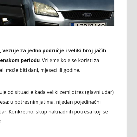
a,
vezuje za jedno područje i veliki broj jačih
menskom periodu
. Vrijeme koje se koristi za
li može biti dani, mjeseci ili godine.
je od situacije kada veliki zemljotres (glavni udar)
sa: u potresnim jatima, nijedan pojedinačni
udar. Konkretno, skup naknadnih potresa koji se
o.