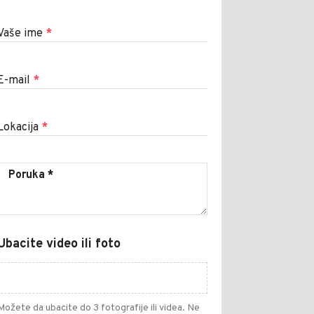
Vaše ime
*
E-mail
*
Lokacija
*
Ubacite video ili foto
Možete da ubacite do 3 fotografije ili videa. Ne