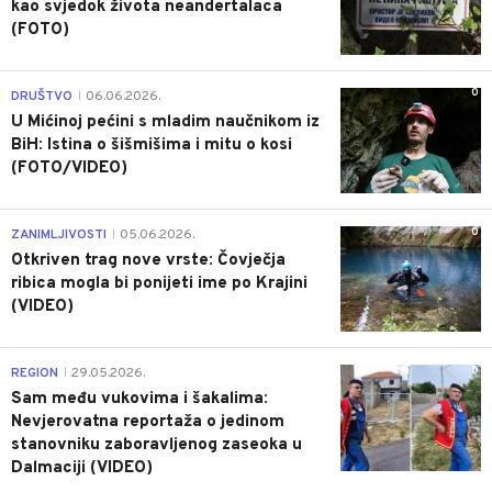
kao svjedok života neandertalaca
(FOTO)
0
DRUŠTVO
06.06.2026.
|
U Mićinoj pećini s mladim naučnikom iz
BiH: Istina o šišmišima i mitu o kosi
(FOTO/VIDEO)
0
ZANIMLJIVOSTI
05.06.2026.
|
Otkriven trag nove vrste: Čovječja
ribica mogla bi ponijeti ime po Krajini
(VIDEO)
0
REGION
29.05.2026.
|
Sam među vukovima i šakalima:
Nevjerovatna reportaža o jedinom
stanovniku zaboravljenog zaseoka u
Dalmaciji (VIDEO)