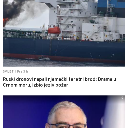
Pre 3 h
SVIJET
|
Ruski dronovi napali njemački teretni brod: Drama u
Crnom moru, izbio jeziv požar
0