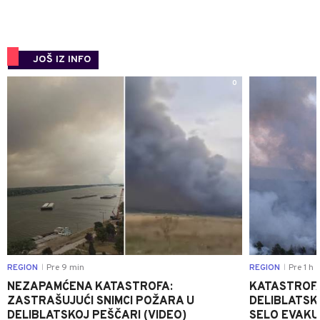
JOŠ IZ INFO
0
REGION
Pre 9 min
REGION
Pre 1 h
|
|
NEZAPAMĆENA KATASTROFA:
KATASTROFA
ZASTRAŠUJUĆI SNIMCI POŽARA U
DELIBLATSK
DELIBLATSKOJ PEŠČARI (VIDEO)
SELO EVAKU