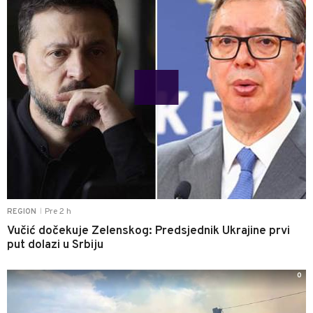
Pre 2 h
REGION
|
Vučić dočekuje Zelenskog: Predsjednik Ukrajine prvi
put dolazi u Srbiju
0