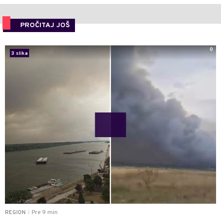
PROČITAJ JOŠ
0
3 slika
Pre 9 min
REGION
|