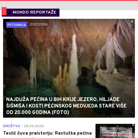
MONDO REPORTAŽE
0
21.07.2026.
PUTOVANJA
NAJDUŽA PEĆINA U BIH KRIJE JEZERO, HILJADE
ŠIŠMIŠA I KOSTI PEĆINSKOG MEDVJEDA STARE VIŠE
OD 20.000 GODINA (FOTO)
0
DRUŠTVO
28.06.2026.
|
Teslić čuva praistoriju: Rastuška pećina