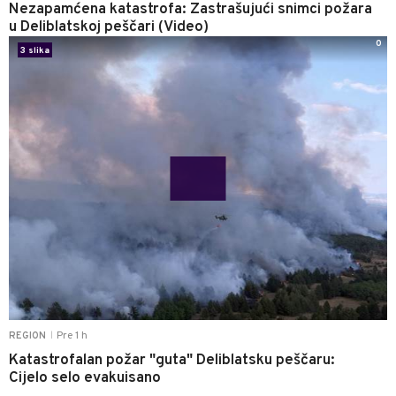
Nezapamćena katastrofa: Zastrašujući snimci požara
u Deliblatskoj peščari (Video)
0
3 slika
Pre 1 h
REGION
|
Katastrofalan požar "guta" Deliblatsku peščaru:
Cijelo selo evakuisano