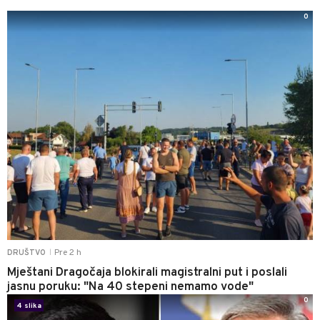
0
Pre 2 h
DRUŠTVO
|
Mještani Dragočaja blokirali magistralni put i poslali
jasnu poruku: "Na 40 stepeni nemamo vode"
0
4 slika