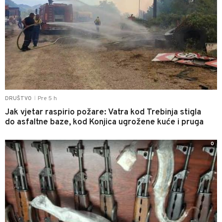
Pre 5 h
DRUŠTVO
|
Jak vjetar raspirio požare: Vatra kod Trebinja stigla
do asfaltne baze, kod Konjica ugrožene kuće i pruga
0