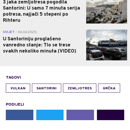
3 jaka zemljotresa pogodila
Santorini: U samo 7 minuta serija
potresa, najjači 5 stepeni po
Rihteru
1
SVIJET
06.02.2025.
|
U Santoriniju proglašeno
vanredno stanje: Tlo se trese
svakih nekoliko minuta (VIDEO)
TAGOVI
VULKAN
SANTORINI
ZEMLJOTRES
GRČKA
PODIJELI