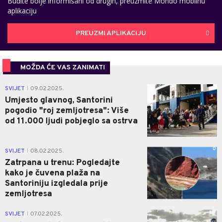
Budite bolje informisani od drugih, preuzmite Mondo mobilnu
aplikaciju
PREUZMI APLIKACIJU
MOŽDA ĆE VAS ZANIMATI
0
SVIJET
09.02.2025.
|
Umjesto glavnog, Santorini
pogodio "roj zemljotresa": Više
od 11.000 ljudi pobjeglo sa ostrva
0
SVIJET
08.02.2025.
|
Zatrpana u trenu: Pogledajte
kako je čuvena plaža na
Santoriniju izgledala prije
zemljotresa
1
SVIJET
07.02.2025.
|