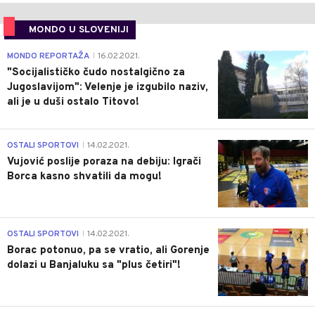
MONDO U SLOVENIJI
4
MONDO REPORTAŽA
16.02.2021.
|
"Socijalističko čudo nostalgično za
Jugoslavijom": Velenje je izgubilo naziv,
ali je u duši ostalo Titovo!
1
OSTALI SPORTOVI
14.02.2021.
|
Vujović poslije poraza na debiju: Igrači
Borca kasno shvatili da mogu!
3
OSTALI SPORTOVI
14.02.2021.
|
Borac potonuo, pa se vratio, ali Gorenje
dolazi u Banjaluku sa "plus četiri"!