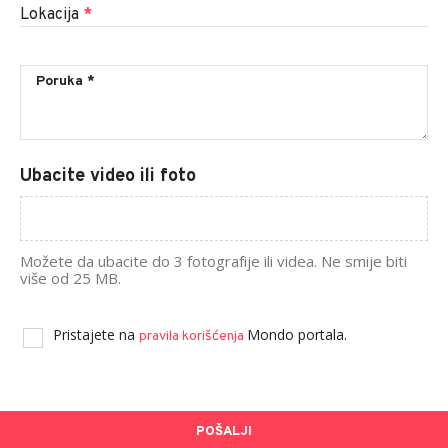
Lokacija
*
Ubacite video ili foto
Možete da ubacite do 3 fotografije ili videa. Ne smije biti
više od 25 MB.
Pristajete na
Mondo portala.
pravila korišćenja
POŠALJI