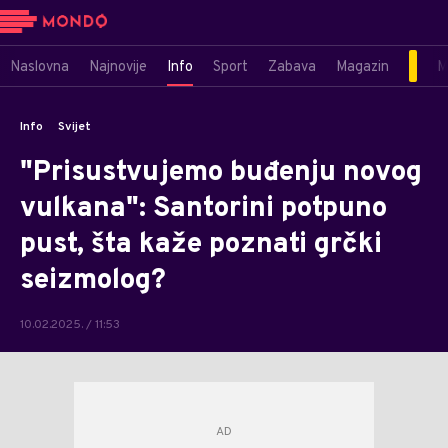
Naslovna
Najnovije
Info
Sport
Zabava
Magazin
M
Info
Svijet
"Prisustvujemo buđenju novog
vulkana": Santorini potpuno
pust, šta kaže poznati grčki
seizmolog?
10.02.2025. / 11:53