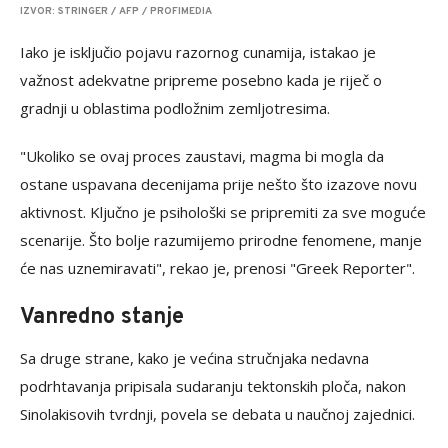
IZVOR: STRINGER / AFP / PROFIMEDIA
Iako je isključio pojavu razornog cunamija, istakao je
važnost adekvatne pripreme posebno kada je riječ o
gradnji u oblastima podložnim zemljotresima.
"Ukoliko se ovaj proces zaustavi, magma bi mogla da
ostane uspavana decenijama prije nešto što izazove novu
aktivnost. Ključno je psihološki se pripremiti za sve moguće
scenarije. Što bolje razumijemo prirodne fenomene, manje
će nas uznemiravati", rekao je, prenosi "Greek Reporter".
Vanredno stanje
Sa druge strane, kako je većina stručnjaka nedavna
podrhtavanja pripisala sudaranju tektonskih ploča, nakon
Sinolakisovih tvrdnji, povela se debata u naučnoj zajednici.