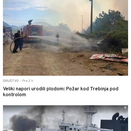
Pre 2 h
DRUŠTVO
|
Veliki napori urodili plodom: Požar kod Trebinja pod
kontrolom
0