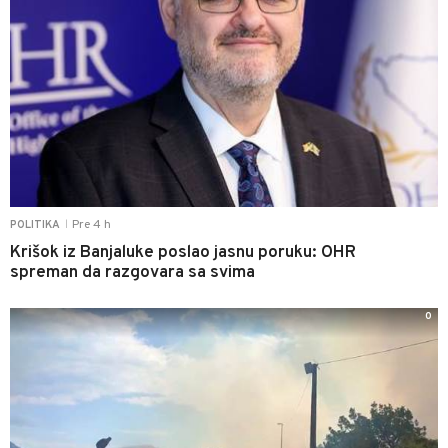
Pre 4 h
POLITIKA
|
Krišok iz Banjaluke poslao jasnu poruku: OHR
spreman da razgovara sa svima
0