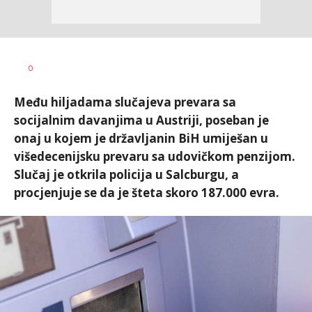
Dušan
AUTOR
0
Volaš
Među hiljadama slučajeva prevara sa
socijalnim davanjima u Austriji, poseban je
onaj u kojem je državljanin BiH umiješan u
višedecenijsku prevaru sa udovičkom penzijom.
Slučaj je otkrila policija u Salcburgu, a
procjenjuje se da je šteta skoro 187.000 evra.