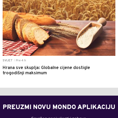
Pre 4 h
SVIJET
|
Hrana sve skuplja: Globalne cijene dostigle
trogodišnji maksimum
PREUZMI NOVU MONDO APLIKACIJU