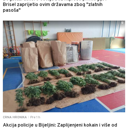
Brisel zaprijetio ovim državama zbog "zlatnih
pasoša"
0
Pre 1 h
CRNA HRONIKA
|
Akcija policije u Bijeljini: Zaplijenjeni kokain i više od