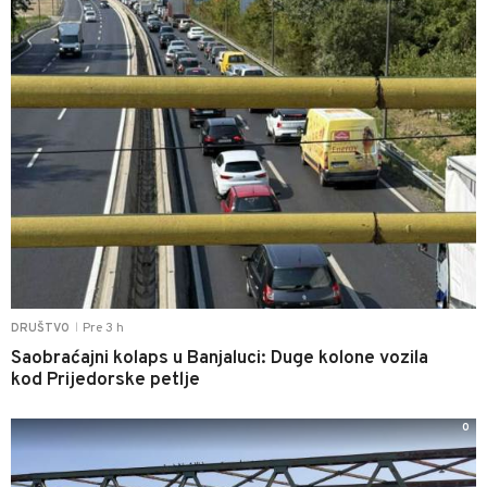
Pre 3 h
DRUŠTVO
|
Saobraćajni kolaps u Banjaluci: Duge kolone vozila
kod Prijedorske petlje
0