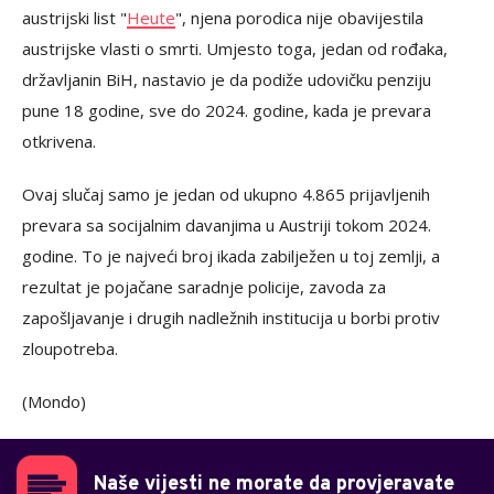
austrijski list "
Heute
", njena porodica nije obavijestila
austrijske vlasti o smrti. Umjesto toga, jedan od rođaka,
državljanin BiH, nastavio je da podiže udovičku penziju
pune 18 godine, sve do 2024. godine, kada je prevara
otkrivena.
Ovaj slučaj samo je jedan od ukupno 4.865 prijavljenih
prevara sa socijalnim davanjima u Austriji tokom 2024.
godine. To je najveći broj ikada zabilježen u toj zemlji, a
rezultat je pojačane saradnje policije, zavoda za
zapošljavanje i drugih nadležnih institucija u borbi protiv
zloupotreba.
(Mondo)
Naše vijesti ne morate da provjeravate