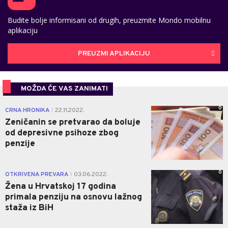
Budite bolje informisani od drugih, preuzmite Mondo mobilnu
aplikaciju
PREUZMI APLIKACIJU
MOŽDA ĆE VAS ZANIMATI
0
CRNA HRONIKA
22.11.2022.
|
Zeničanin se pretvarao da boluje
od depresivne psihoze zbog
penzije
0
OTKRIVENA PREVARA
03.06.2022.
|
Žena u Hrvatskoj 17 godina
primala penziju na osnovu lažnog
staža iz BiH