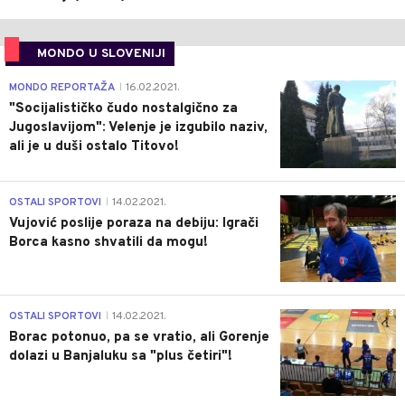
MONDO U SLOVENIJI
4
MONDO REPORTAŽA
16.02.2021.
|
"Socijalističko čudo nostalgično za
Jugoslavijom": Velenje je izgubilo naziv,
ali je u duši ostalo Titovo!
1
OSTALI SPORTOVI
14.02.2021.
|
Vujović poslije poraza na debiju: Igrači
Borca kasno shvatili da mogu!
3
OSTALI SPORTOVI
14.02.2021.
|
Borac potonuo, pa se vratio, ali Gorenje
dolazi u Banjaluku sa "plus četiri"!