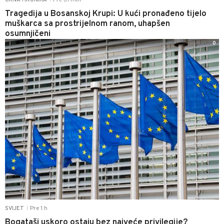
Pre 31 min
CRNA HRONIKA
Tragedija u Bosanskoj Krupi: U kući pronađeno tijelo
muškarca sa prostrijelnom ranom, uhapšen
osumnjičeni
0
Pre 1 h
SVIJET
|
Bogataši uskoro ostaju bez najveće privilegije?