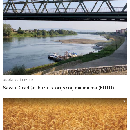
Pre 4 h
DRUŠTVO
|
Sava u Gradišci blizu istorijskog minimuma (FOTO)
0