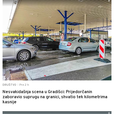
0
Pre 2 h
DRUŠTVO
|
Nesvakidašnja scena u Gradišci: Prijedorčanin
zaboravio suprugu na granici, shvatio tek kilometrima
kasnije
0