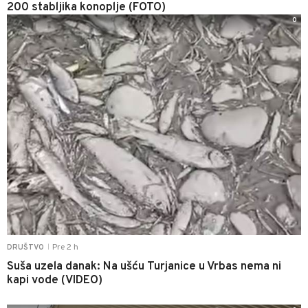
200 stabljika konoplje (FOTO)
0
Pre 2 h
DRUŠTVO
|
Suša uzela danak: Na ušću Turjanice u Vrbas nema ni
kapi vode (VIDEO)