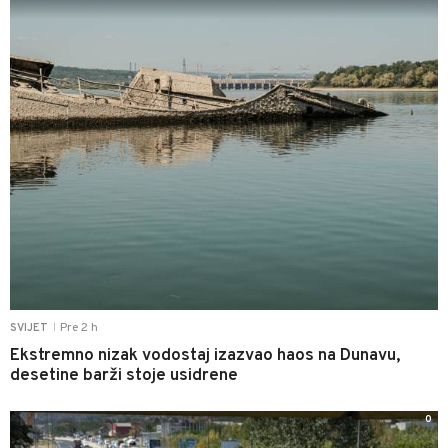
Pre 2 h
SVIJET
|
Ekstremno nizak vodostaj izazvao haos na Dunavu,
desetine barži stoje usidrene
0