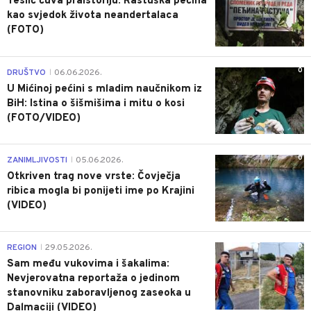
Teslić čuva praistoriju: Rastuška pećina
kao svjedok života neandertalaca
(FOTO)
0
DRUŠTVO
06.06.2026.
|
U Mićinoj pećini s mladim naučnikom iz
BiH: Istina o šišmišima i mitu o kosi
(FOTO/VIDEO)
0
ZANIMLJIVOSTI
05.06.2026.
|
Otkriven trag nove vrste: Čovječja
ribica mogla bi ponijeti ime po Krajini
(VIDEO)
0
REGION
29.05.2026.
|
Sam među vukovima i šakalima:
Nevjerovatna reportaža o jedinom
stanovniku zaboravljenog zaseoka u
Dalmaciji (VIDEO)