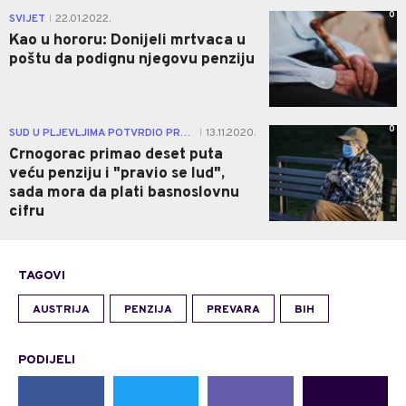
0
SVIJET
22.01.2022.
|
Kao u hororu: Donijeli mrtvaca u
poštu da podignu njegovu penziju
0
SUD U PLJEVLJIMA POTVRDIO PRESUDU
13.11.2020.
|
Crnogorac primao deset puta
veću penziju i "pravio se lud",
sada mora da plati basnoslovnu
cifru
TAGOVI
AUSTRIJA
PENZIJA
PREVARA
BIH
PODIJELI