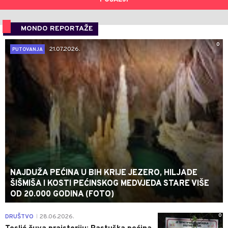
POŠALJI
MONDO REPORTAŽE
0
21.07.2026.
PUTOVANJA
NAJDUŽA PEĆINA U BIH KRIJE JEZERO, HILJADE
ŠIŠMIŠA I KOSTI PEĆINSKOG MEDVJEDA STARE VIŠE
OD 20.000 GODINA (FOTO)
0
DRUŠTVO
28.06.2026.
|