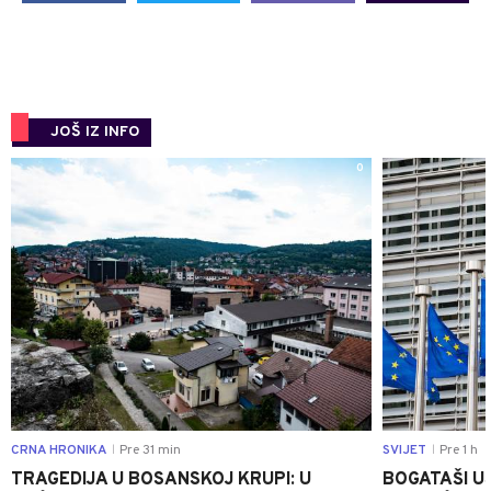
JOŠ IZ INFO
0
CRNA HRONIKA
Pre 31 min
SVIJET
Pre 1 h
|
|
TRAGEDIJA U BOSANSKOJ KRUPI: U
BOGATAŠI U