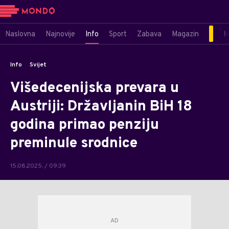
Naslovna
Najnovije
Info
Sport
Zabava
Magazin
M
Info
Svijet
Višedecenijska prevara u
Austriji: Državljanin BiH 18
godina primao penziju
preminule srodnice
15.08.2025. / 09:39