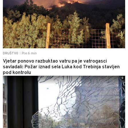
Pre 6 min
DRUŠTVO
|
Vjetar ponovo razbuktao vatru pa je vatrogasci
savladali: Požar iznad sela Luka kod Trebinja stavljen
pod kontrolu
0