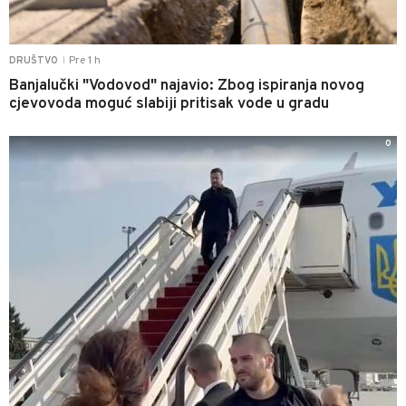
Pre 1 h
DRUŠTVO
|
Banjalučki "Vodovod" najavio: Zbog ispiranja novog
cjevovoda moguć slabiji pritisak vode u gradu
0