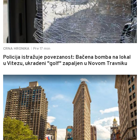
Pre 17 min
CRNA HRONIKA
|
Policija istražuje povezanost: Bačena bomba na lokal
u Vitezu, ukradeni "golf" zapaljen u Novom Travniku
0