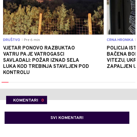
DRUŠTVO
Pre 6 min
CRNA HRONIKA
|
|
VJETAR PONOVO RAZBUKTAO
POLICIJA I
VATRU PA JE VATROGASCI
BAČENA BOM
SAVLADALI: POŽAR IZNAD SELA
VITEZU, UKR
LUKA KOD TREBINJA STAVLJEN POD
ZAPALJEN U
KONTROLU
KOMENTARI
0
SVI KOMENTARI