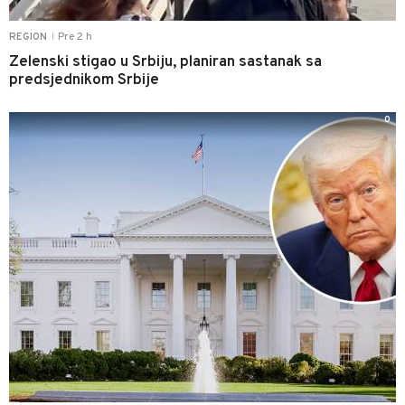
Pre 2 h
REGION
|
Zelenski stigao u Srbiju, planiran sastanak sa
predsjednikom Srbije
0