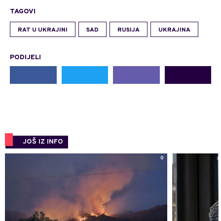
TAGOVI
RAT U UKRAJINI
SAD
RUSIJA
UKRAJINA
PODIJELI
JOŠ IZ INFO
0