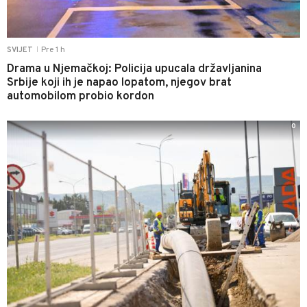
Pre 1 h
SVIJET
|
Drama u Njemačkoj: Policija upucala državljanina
Srbije koji ih je napao lopatom, njegov brat
automobilom probio kordon
0