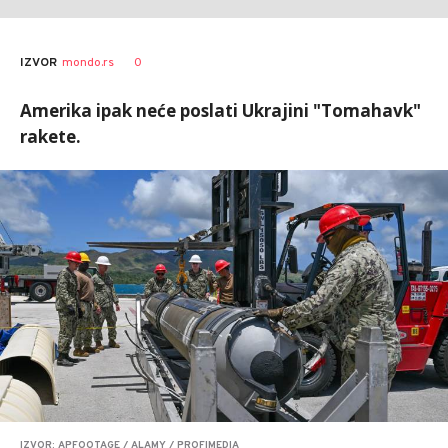
0
IZVOR
mondo.rs
Amerika ipak neće poslati Ukrajini "Tomahavk"
rakete.
IZVOR: APFOOTAGE / ALAMY / PROFIMEDIA