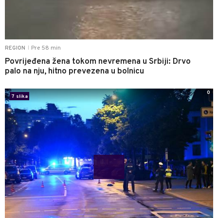
Pre 58 min
REGION
|
Povrijeđena žena tokom nevremena u Srbiji: Drvo
palo na nju, hitno prevezena u bolnicu
0
7 slika