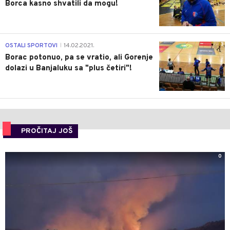
Borca kasno shvatili da mogu!
3
OSTALI SPORTOVI
14.02.2021.
|
Borac potonuo, pa se vratio, ali Gorenje
dolazi u Banjaluku sa "plus četiri"!
PROČITAJ JOŠ
0