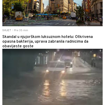
Pre 35 min
SVIJET
|
Skandal u njujorškom luksuznom hotelu: Otkrivena
opasna bakterija, uprava zabranila radnicima da
obavijeste goste
0