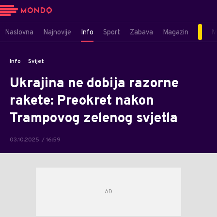
Naslovna
Najnovije
Info
Sport
Zabava
Magazin
M
Info
Svijet
Ukrajina ne dobija razorne
rakete: Preokret nakon
Trampovog zelenog svjetla
03.10.2025. / 16:59