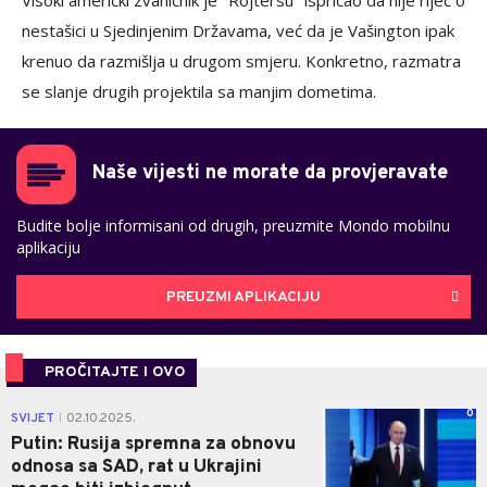
Visoki američki zvaničnik je "Rojtersu" ispričao da nije riječ o
nestašici u Sjedinjenim Državama, već da je Vašington ipak
krenuo da razmišlja u drugom smjeru. Konkretno, razmatra
se slanje drugih projektila sa manjim dometima.
Naše vijesti ne morate da provjeravate
Budite bolje informisani od drugih, preuzmite Mondo mobilnu
aplikaciju
PREUZMI APLIKACIJU
PROČITAJTE I OVO
0
SVIJET
02.10.2025.
|
Putin: Rusija spremna za obnovu
odnosa sa SAD, rat u Ukrajini