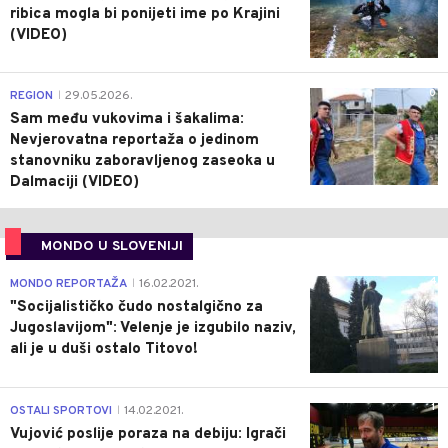
ribica mogla bi ponijeti ime po Krajini
(VIDEO)
0
REGION
29.05.2026.
|
Sam među vukovima i šakalima:
Nevjerovatna reportaža o jedinom
stanovniku zaboravljenog zaseoka u
Dalmaciji (VIDEO)
MONDO U SLOVENIJI
4
MONDO REPORTAŽA
16.02.2021.
|
"Socijalističko čudo nostalgično za
Jugoslavijom": Velenje je izgubilo naziv,
ali je u duši ostalo Titovo!
1
OSTALI SPORTOVI
14.02.2021.
|
Vujović poslije poraza na debiju: Igrači