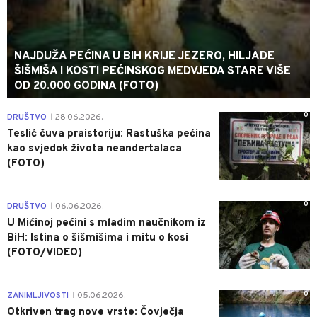
NAJDUŽA PEĆINA U BIH KRIJE JEZERO, HILJADE
ŠIŠMIŠA I KOSTI PEĆINSKOG MEDVJEDA STARE VIŠE
OD 20.000 GODINA (FOTO)
0
DRUŠTVO
28.06.2026.
|
Teslić čuva praistoriju: Rastuška pećina
kao svjedok života neandertalaca
(FOTO)
0
DRUŠTVO
06.06.2026.
|
U Mićinoj pećini s mladim naučnikom iz
BiH: Istina o šišmišima i mitu o kosi
(FOTO/VIDEO)
0
ZANIMLJIVOSTI
05.06.2026.
|
Otkriven trag nove vrste: Čovječja