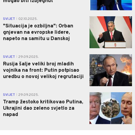
mogao biti izbjegnut
0
SVIJET
02.10.2025.
|
"Situacija je ozbiljna": Orban
gnjevan na evropske lidere,
napeto na samitu u Danskoj
0
SVIJET
29.09.2025.
|
Rusija šalje veliki broj mladih
vojnika na front: Putin potpisao
uredbu o novoj velikoj regrutaciji
0
SVIJET
29.09.2025.
|
Tramp žestoko kritikovao Putina,
Ukrajini dao zeleno svjetlo za
napad