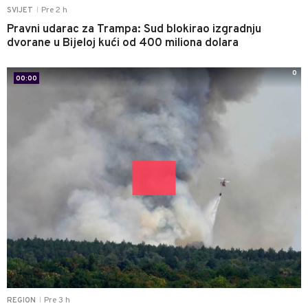
Pre 2 h
SVIJET
|
Pravni udarac za Trampa: Sud blokirao izgradnju
dvorane u Bijeloj kući od 400 miliona dolara
0
00:00
Pre 3 h
REGION
|