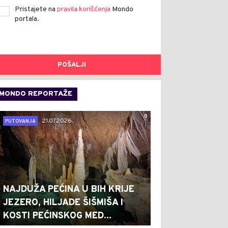
Pristajete na
pravila korišćenja
Mondo
portala.
POŠALJI
MONDO REPORTAŽE
0
21.07.2026.
PUTOVANJA
NAJDUŽA PEĆINA U BIH KRIJE
JEZERO, HILJADE ŠIŠMIŠA I
KOSTI PEĆINSKOG MED...