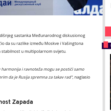
 godišnjeg sastanka Međunarodnog diskusionog
ručio da su razlike između Moskve i Vašingtona
a stabilnost u multipolarnom svijetu.
 harmonija i ravnoteža mogu se postići samo
erim da je Rusija spremna za takav rad"
, naglasio
rnost Zapada