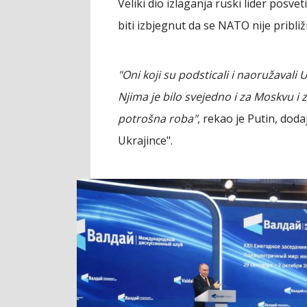
Veliki dio izlaganja ruski lider posve
biti izbjegnut da se NATO nije pribli
"Oni koji su podsticali i naoružavali 
Njima je bilo svejedno i za Moskvu i z
potrošna roba"
, rekao je Putin, dodaj
Ukrajince".