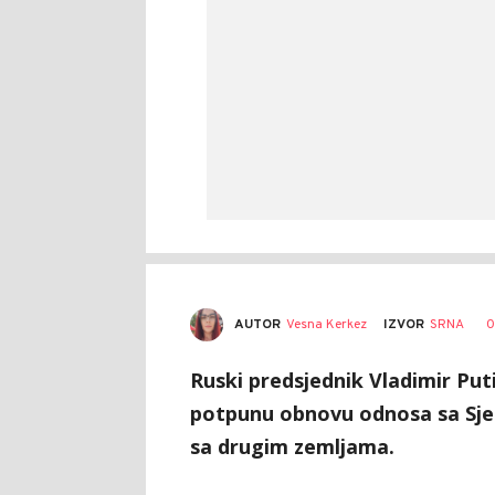
AUTOR
Vesna Kerkez
0
IZVOR
SRNA
Ruski predsjednik Vladimir Puti
potpunu obnovu odnosa sa Sjed
sa drugim zemljama.