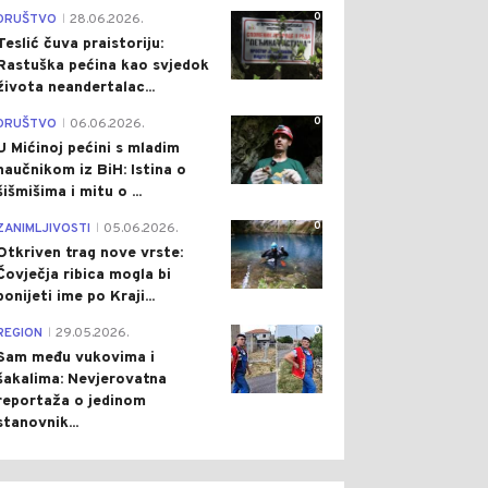
0
DRUŠTVO
28.06.2026.
|
Teslić čuva praistoriju:
Rastuška pećina kao svjedok
života neandertalac...
0
DRUŠTVO
06.06.2026.
|
U Mićinoj pećini s mladim
naučnikom iz BiH: Istina o
šišmišima i mitu o ...
0
ZANIMLJIVOSTI
05.06.2026.
|
Otkriven trag nove vrste:
Čovječja ribica mogla bi
ponijeti ime po Kraji...
0
REGION
29.05.2026.
|
Sam među vukovima i
šakalima: Nevjerovatna
reportaža o jedinom
stanovnik...