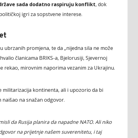
države sada dodatno raspiruju konflikt
, dok
olitičkoj igri za sopstvene interese.
et
esu ubrzanih promjena, te da „nijedna sila ne može
valio članicama BRIKS-a, Bjelorusiji, Sjevernoj
 je rekao, mirovnim naporima vezanim za Ukrajinu.
 militarizacija kontinenta, ali i upozorio da bi
m naišao na snažan odgovor.
misli da Rusija planira da napadne NATO. Ali niko
dgovor na prijetnje našem suverenitetu, i taj