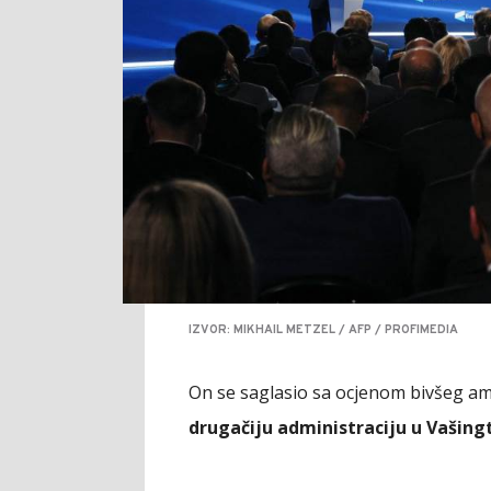
IZVOR: MIKHAIL METZEL / AFP / PROFIMEDIA
On se saglasio sa ocjenom bivšeg a
drugačiju administraciju u Vašing