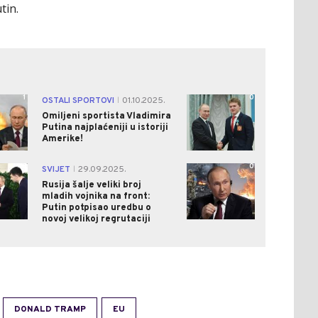
tin.
1
0
OSTALI SPORTOVI
01.10.2025.
|
Omiljeni sportista Vladimira
Putina najplaćeniji u istoriji
Amerike!
0
0
SVIJET
29.09.2025.
|
Rusija šalje veliki broj
mladih vojnika na front:
Putin potpisao uredbu o
novoj velikoj regrutaciji
DONALD TRAMP
EU