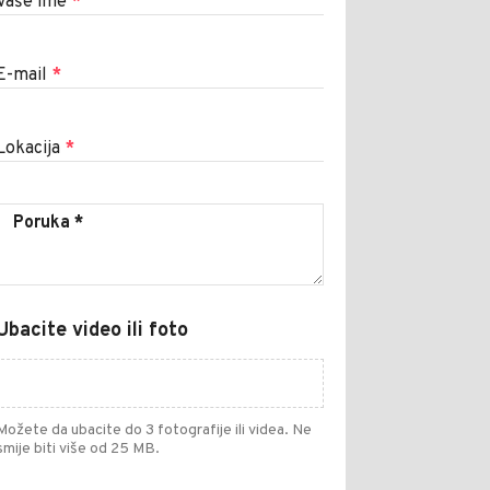
Vaše ime
*
E-mail
*
Lokacija
*
Ubacite video ili foto
Možete da ubacite do 3 fotografije ili videa. Ne
smije biti više od 25 MB.