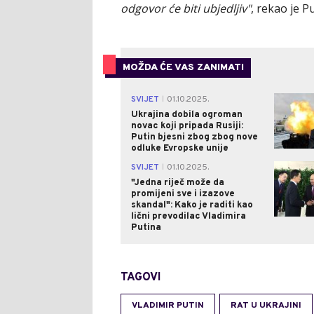
odgovor će biti ubjedljiv"
, rekao je Pu
MOŽDA ĆE VAS ZANIMATI
SVIJET
01.10.2025.
|
Ukrajina dobila ogroman
novac koji pripada Rusiji:
Putin bjesni zbog zbog nove
odluke Evropske unije
SVIJET
01.10.2025.
|
"Jedna riječ može da
promijeni sve i izazove
skandal": Kako je raditi kao
lični prevodilac Vladimira
Putina
TAGOVI
VLADIMIR PUTIN
RAT U UKRAJINI