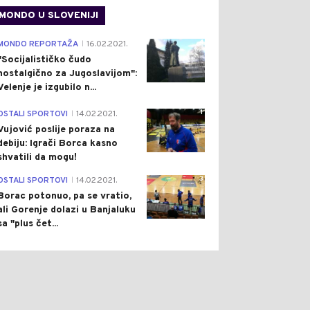
MONDO U SLOVENIJI
4
MONDO REPORTAŽA
16.02.2021.
|
"Socijalističko čudo
nostalgično za Jugoslavijom":
Velenje je izgubilo n...
1
OSTALI SPORTOVI
14.02.2021.
|
Vujović poslije poraza na
debiju: Igrači Borca kasno
shvatili da mogu!
3
OSTALI SPORTOVI
14.02.2021.
|
Borac potonuo, pa se vratio,
ali Gorenje dolazi u Banjaluku
sa "plus čet...