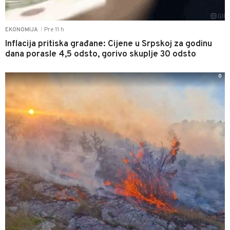
Pre 11 h
EKONOMIJA
|
Inflacija pritiska građane: Cijene u Srpskoj za godinu
dana porasle 4,5 odsto, gorivo skuplje 30 odsto
0