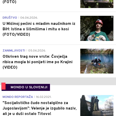
(FOTO)
0
DRUŠTVO
06.06.2026.
|
U Mićinoj pećini s mladim naučnikom iz
BiH: Istina o šišmišima i mitu o kosi
(FOTO/VIDEO)
0
ZANIMLJIVOSTI
05.06.2026.
|
Otkriven trag nove vrste: Čovječja
ribica mogla bi ponijeti ime po Krajini
(VIDEO)
MONDO U SLOVENIJI
4
MONDO REPORTAŽA
16.02.2021.
|
"Socijalističko čudo nostalgično za
Jugoslavijom": Velenje je izgubilo naziv,
ali je u duši ostalo Titovo!