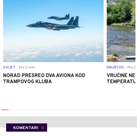
SVIJET
Pre 2 min
DRUŠTVO
Pre 2
|
|
NORAD PRESREO DVA AVIONA KOD
VRUĆINE NE 
TRAMPOVOG KLUBA
TEMPERATUR
KOMENTARI
0