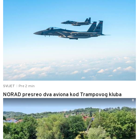
Pre 2 min
SVIJET
|
NORAD presreo dva aviona kod Trampovog kluba
0