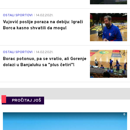
1
OSTALI SPORTOVI
14.02.2021.
|
Vujović poslije poraza na debiju: Igrači
Borca kasno shvatili da mogu!
3
OSTALI SPORTOVI
14.02.2021.
|
Borac potonuo, pa se vratio, ali Gorenje
dolazi u Banjaluku sa "plus četiri"!
PROČITAJ JOŠ
0