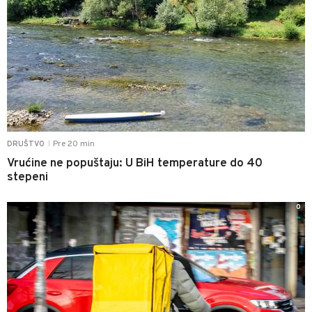
Pre 20 min
DRUŠTVO
|
Vrućine ne popuštaju: U BiH temperature do 40
stepeni
0