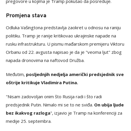
pregovore u kojima je Tramp pokušao da posreduje.
Promjena stava
Odluka Vašingtona predstavlja zaokret u odnosu na raniju
politiku. Tramp je ranije kritikovao ukrajinske napade na
rusku infrastrukturu. U pismu mađarskom premijeru Viktoru
Orbanu od 22. avgusta napisao je da je "veoma ljut" zbog
napada dronovima na naftovod Družba.
Međutim,
posljednjih nedjelja američki predsjednik sve
oštrije kritikuje Vladimira Putina.
"Nisam zadovoljan onim što Rusija radi i što radi
predsjednik Putin. Nimalo mi se to ne sviđa.
On ubija ljude
bez ikakvog razloga
", izjavio je Tramp na konferenciji za
medije 25. septembra.