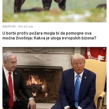
Pre 55 min
DRUŠTVO
|
U borbi protiv požara mogla bi da pomogne ova
moćna životinja: Kakva je uloga evropskih bizona?
0