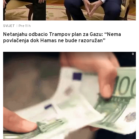
Pre 11 h
SVIJET
|
Netanjahu odbacio Trampov plan za Gazu: “Nema
povlačenja dok Hamas ne bude razoružan”
0