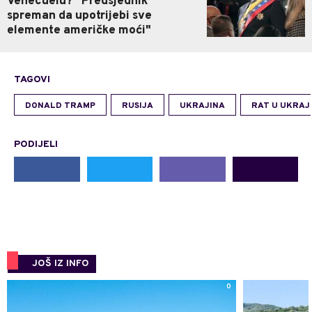
Venecuelu? "Predsjednik
spreman da upotrijebi sve
elemente američke moći"
TAGOVI
DONALD TRAMP
RUSIJA
UKRAJINA
RAT U UKRAJI
PODIJELI
JOŠ IZ INFO
0