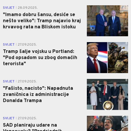
1
SVIJET
28.09.2025.
|
"Imamo dobru šansu, desiće se
nešto veliko": Tramp najavio kraj
krvavog rata na Bliskom istoku
0
SVIJET
27.09.2025.
|
Tramp šalje vojsku u Portland:
"Pod opsadom su zbog domaćih
terorista"
0
SVIJET
27.09.2025.
|
"Fašisto, nacisto": Napadnuta
zvaničnica iz administracije
Donalda Trampa
1
SVIJET
27.09.2025.
|
SAD planiraju udare na