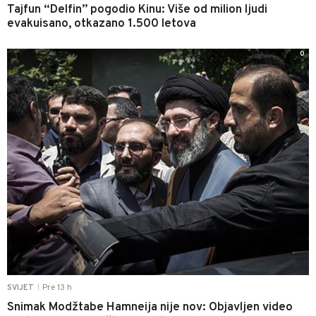
Tajfun “Delfin” pogodio Kinu: Više od milion ljudi
evakuisano, otkazano 1.500 letova
0
Pre 13 h
SVIJET
|
Snimak Modžtabe Hamneija nije nov: Objavljen video