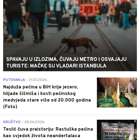
SPAVAJU U IZLOZIMA, ČUVAJU METRO I OSVAJAJU
TURISTE: MAČKE SU VLADARI ISTANBULA
0
PUTOVANJA
21.07.2026.
|
Najduža pećina u BiH krije jezero,
hiljade šišmiša i kosti pećinskog
medvjeda stare više od 20.000 godina
(Foto)
0
DRUŠTVO
28.06.2026.
|
Teslić čuva praistoriju: Rastuška pećina
kao svjedok života neandertalaca