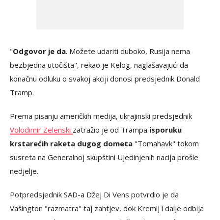
"
Odgovor je da
. Možete udariti duboko, Rusija nema
bezbjedna utočišta", rekao je Kelog, naglašavajući da
konačnu odluku o svakoj akciji donosi predsjednik Donald
Tramp.
Prema pisanju američkih medija, ukrajinski predsjednik
Volodimir Zelenski
zatražio je od Trampa
isporuku
krstarećih raketa dugog dometa
"Tomahavk" tokom
susreta na Generalnoj skupštini Ujedinjenih nacija prošle
nedjelje.
Potpredsjednik SAD-a Džej Di Vens potvrdio je da
Vašington "razmatra" taj zahtjev, dok Kremlj i dalje odbija