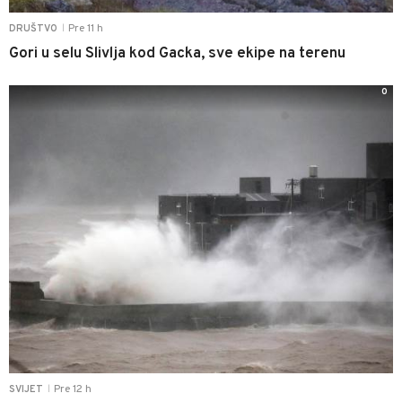
Pre 11 h
DRUŠTVO
|
Gori u selu Slivlja kod Gacka, sve ekipe na terenu
0
Pre 12 h
SVIJET
|