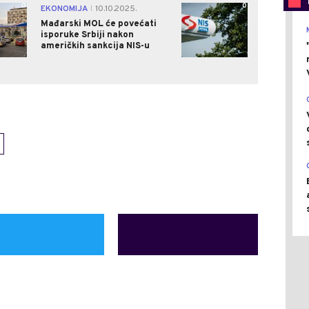
0
0
EKONOMIJA
10.10.2025.
|
Mađarski MOL će povećati
isporuke Srbiji nakon
američkih sankcija NIS-u