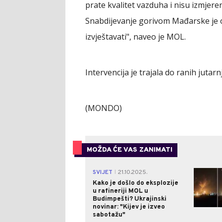
prate kvalitet vazduha i nisu izmjere
Snabdijevanje gorivom Mađarske je o
izvještavati", naveo je MOL.
Intervencija je trajala do ranih jutarn
(MONDO)
MOŽDA ĆE VAS ZANIMATI
SVIJET
21.10.2025.
|
Kako je došlo do eksplozije
u rafineriji MOL u
Budimpešti? Ukrajinski
novinar: "Kijev je izveo
sabotažu"