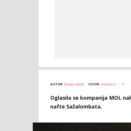
AUTOR
Dušan Volaš
0
IZVOR
mondo.rs
Oglasila se kompanija MOL nako
nafte Sažalombata.