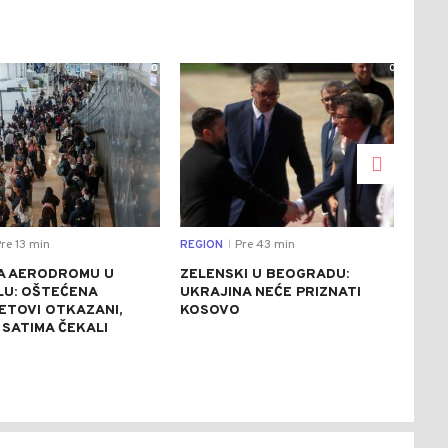
0
0
re 13 min
REGION
Pre 43 min
DRU
|
A AERODROMU U
ZELENSKI U BEOGRADU:
KON
LU: OŠTEĆENA
UKRAJINA NEĆE PRIZNATI
UGA
LETOVI OTKAZANI,
KOSOVO
TRE
 SATIMA ČEKALI
TER