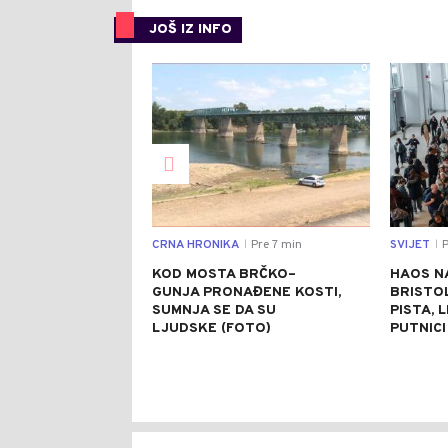
JOŠ IZ INFO
0
CRNA HRONIKA
Pre 7 min
SVIJET
P
|
|
KOD MOSTA BRČKO–
HAOS N
GUNJA PRONAĐENE KOSTI,
BRISTO
SUMNJA SE DA SU
PISTA, 
LJUDSKE (FOTO)
PUTNICI