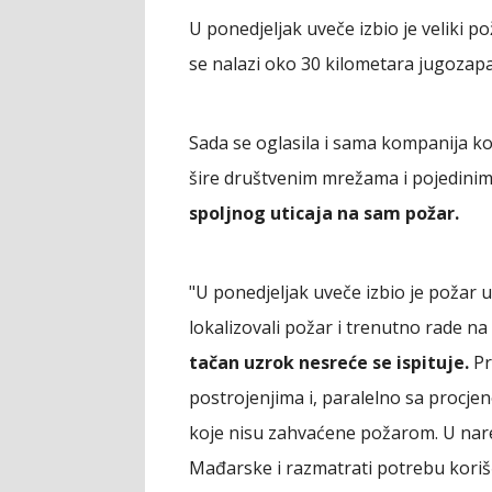
U ponedjeljak uveče izbio je veliki p
se nalazi oko 30 kilometara jugoza
Sada se oglasila i sama kompanija koj
šire društvenim mrežama i pojedini
spoljnog uticaja na sam požar.
"U ponedjeljak uveče izbio je požar 
lokalizovali požar i trenutno rade n
tačan uzrok nesreće se ispituje.
Pr
postrojenjima i, paralelno sa procj
koje nisu zahvaćene požarom. U na
Mađarske i razmatrati potrebu korišć