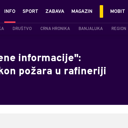
INFO
SPORT
ZABAVA
MAGAZIN
MOBIT
KA
DRUŠTVO
CRNA HRONIKA
BANJALUKA
REGION
ene informacije":
on požara u rafineriji