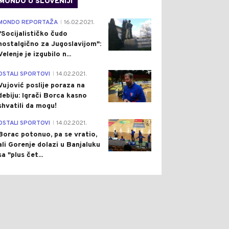
MONDO U SLOVENIJI
4
MONDO REPORTAŽA
16.02.2021.
|
"Socijalističko čudo
nostalgično za Jugoslavijom":
Velenje je izgubilo n...
1
OSTALI SPORTOVI
14.02.2021.
|
Vujović poslije poraza na
debiju: Igrači Borca kasno
shvatili da mogu!
3
OSTALI SPORTOVI
14.02.2021.
|
Borac potonuo, pa se vratio,
ali Gorenje dolazi u Banjaluku
sa "plus čet...