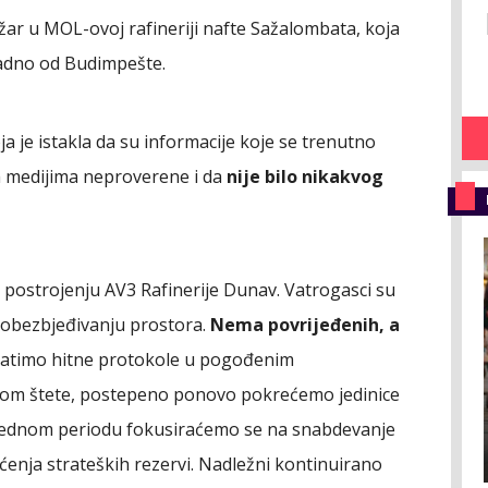
ožar u MOL-ovoj rafineriji nafte Sažalombata, koja
padno od Budimpešte.
a je istakla da su informacije koje se trenutno
m medijima neproverene i da
nije bilo nikakvog
u postrojenju AV3 Rafinerije Dunav. Vatrogasci su
a obezbjeđivanju prostora.
Nema povrijeđenih, a
atimo hitne protokole u pogođenim
enom štete, postepeno ponovo pokrećemo jedinice
rednom periodu fokusiraćemo se na snabdevanje
enja strateških rezervi. Nadležni kontinuirano