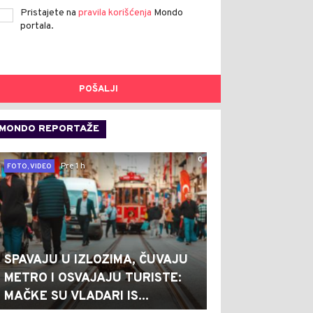
Pristajete na
pravila korišćenja
Mondo
portala.
POŠALJI
MONDO REPORTAŽE
0
Pre 1 h
FOTO, VIDEO
SPAVAJU U IZLOZIMA, ČUVAJU
METRO I OSVAJAJU TURISTE:
MAČKE SU VLADARI IS...