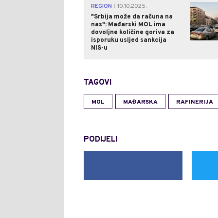
REGION
10.10.2025.
|
"Srbija može da računa na
nas": Mađarski MOL ima
dovoljne količine goriva za
isporuku usljed sankcija
NIS-u
TAGOVI
MOL
MAĐARSKA
RAFINERIJA
PODIJELI