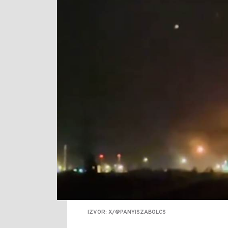
IZVOR: X/@PANYISZABOLCS