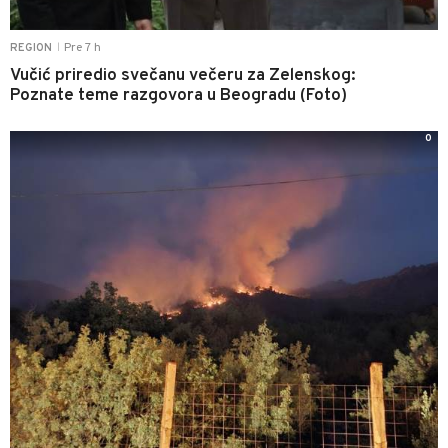
Pre 7 h
REGION
|
Vučić priredio svečanu večeru za Zelenskog:
Poznate teme razgovora u Beogradu (Foto)
0