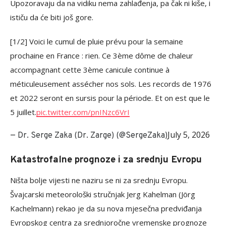
Upozoravaju da na vidiku nema zahlađenja, pa čak ni kiše, i
ističu da će biti još gore.
[1/2] Voici le cumul de pluie prévu pour la semaine
prochaine en France : rien. Ce 3ème dôme de chaleur
accompagnant cette 3ème canicule continue à
méticuleusement assécher nos sols. Les records de 1976
et 2022 seront en sursis pour la période. Et on est que le
5 juillet.
pic.twitter.com/pnINzc6VrI
July 5, 2026
— Dr. Serge Zaka (Dr. Zarge) (@SergeZaka)
Katastrofalne prognoze i za srednju Evropu
Ništa bolje vijesti ne naziru se ni za srednju Evropu.
Švajcarski meteorološki stručnjak Jerg Kahelman (Jörg
Kachelmann) rekao je da su nova mjesečna predviđanja
Evropskog centra za srednjoročne vremenske prognoze