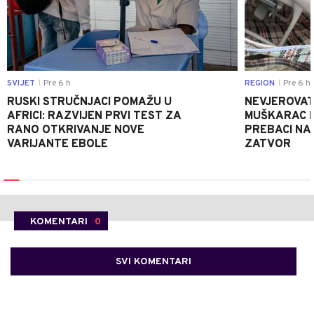
SVIJET
Pre 6 h
REGION
Pre 6 h
|
|
RUSKI STRUČNJACI POMAŽU U
NEVJEROVATA
AFRICI: RAZVIJEN PRVI TEST ZA
MUŠKARAC H
RANO OTKRIVANJE NOVE
PREBACI NA
VARIJANTE EBOLE
ZATVOR
KOMENTARI
0
SVI KOMENTARI