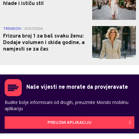
hlade i ističu stil
0
TRENDOVI
01.07.2026.
|
Frizura broj 1 za baš svaku ženu:
Dodaje volumen i skida godine, a
namjesti se za čas
Naše vijesti ne morate da provjeravate
Budite bolje informisani od drugih, preuzmite Mondo mobilnu
aplikaciju
PREUZMI APLIKACIJU