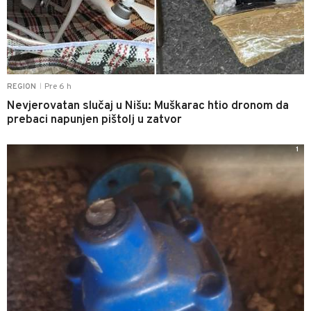
Pre 6 h
REGION
|
Nevjerovatan slučaj u Nišu: Muškarac htio dronom da
prebaci napunjen pištolj u zatvor
1