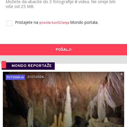
Možete da ubacite do 3 fotografije ili videa. Ne smije biti
više od 25 MB.
Pristajete na
Mondo portala.
pravila korišćenja
POŠALJI
MONDO REPORTAŽE
0
21.07.2026.
PUTOVANJA