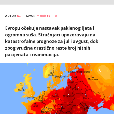
AUTOR
N.D.
0
IZVOR
mondo.rs
Evropu očekuje nastavak paklenog ljeta i
ogromna suša. Stručnjaci upozoravaju na
katastrofalne prognoze za jul i avgust, dok
zbog vrućina drastično raste broj hitnih
pacijenata i reanimacija.