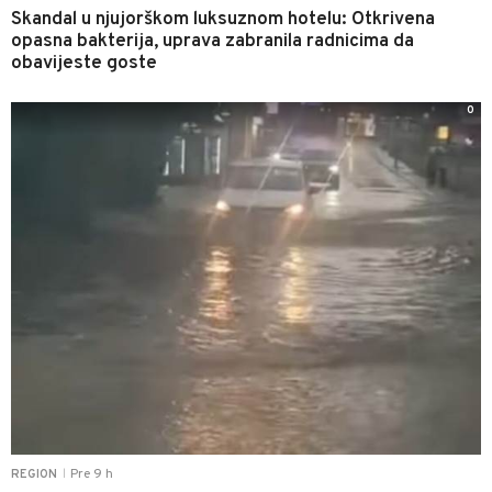
Skandal u njujorškom luksuznom hotelu: Otkrivena
opasna bakterija, uprava zabranila radnicima da
obavijeste goste
0
Pre 9 h
REGION
|