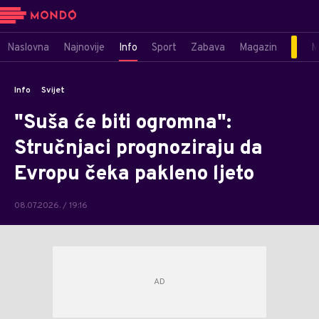
Naslovna
Najnovije
Info
Sport
Zabava
Magazin
M
Info
Svijet
"Suša će biti ogromna":
Stručnjaci prognoziraju da
Evropu čeka pakleno ljeto
08.07.2026. / 19:16