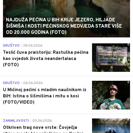
NAJDUŽA PEĆINA U BIH KRIJE JEZERO, HILJADE
ŠIŠMIŠA I KOSTI PEĆINSKOG MEDVJEDA STARE VIŠE
OD 20.000 GODINA (FOTO)
0
DRUŠTVO
28.06.2026.
|
Teslić čuva praistoriju: Rastuška pećina
kao svjedok života neandertalaca
(FOTO)
0
DRUŠTVO
06.06.2026.
|
U Mićinoj pećini s mladim naučnikom iz
BiH: Istina o šišmišima i mitu o kosi
(FOTO/VIDEO)
0
ZANIMLJIVOSTI
05.06.2026.
|
Otkriven trag nove vrste: Čovječja