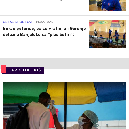
3
OSTALI SPORTOVI
14.02.2021.
|
Borac potonuo, pa se vratio, ali Gorenje
dolazi u Banjaluku sa "plus četiri"!
PROČITAJ JOŠ
0