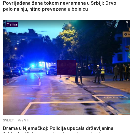
Povrijeđena žena tokom nevremena u Srbiji: Drvo
palo na nju, hitno prevezena u bolnicu
0
7 slika
Pre 9 h
SVIJET
|
Drama u Njemačkoj: Policija upucala državljanina