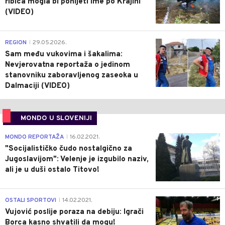
ribica mogla bi ponijeti ime po Krajini
(VIDEO)
0
REGION
29.05.2026.
|
Sam među vukovima i šakalima:
Nevjerovatna reportaža o jedinom
stanovniku zaboravljenog zaseoka u
Dalmaciji (VIDEO)
MONDO U SLOVENIJI
4
MONDO REPORTAŽA
16.02.2021.
|
"Socijalističko čudo nostalgično za
Jugoslavijom": Velenje je izgubilo naziv,
ali je u duši ostalo Titovo!
1
OSTALI SPORTOVI
14.02.2021.
|
Vujović poslije poraza na debiju: Igrači
Borca kasno shvatili da mogu!