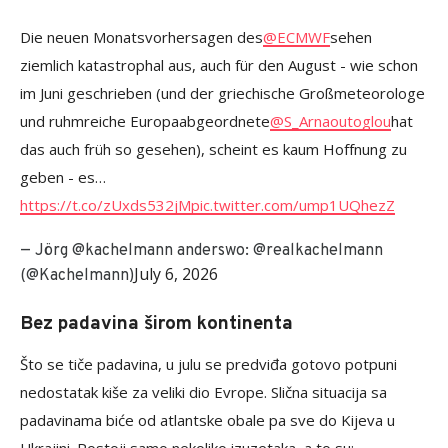
Die neuen Monatsvorhersagen des
@ECMWF
sehen
ziemlich katastrophal aus, auch für den August - wie schon
im Juni geschrieben (und der griechische Großmeteorologe
und ruhmreiche Europaabgeordnete
@S_Arnaoutoglou
hat
das auch früh so gesehen), scheint es kaum Hoffnung zu
geben - es…
https://t.co/zUxds532jM
pic.twitter.com/ump1UQhezZ
— Jörg @kachelmann anderswo: @realkachelmann
July 6, 2026
(@Kachelmann)
Bez padavina širom kontinenta
Što se tiče padavina, u julu se predviđa gotovo potpuni
nedostatak kiše za veliki dio Evrope. Slična situacija sa
padavinama biće od atlantske obale pa sve do Kijeva u
Ukrajini. Postoji samo nekoliko izuzetaka, a to su: