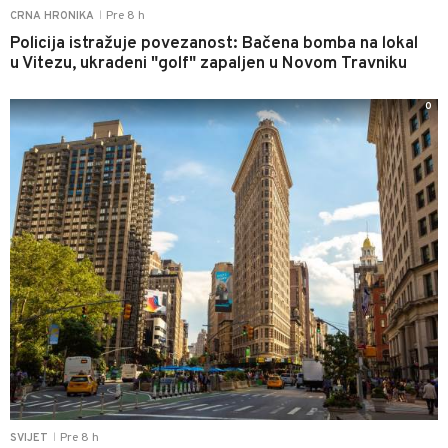
Pre 8 h
CRNA HRONIKA
|
Policija istražuje povezanost: Bačena bomba na lokal
u Vitezu, ukradeni "golf" zapaljen u Novom Travniku
0
Pre 8 h
SVIJET
|