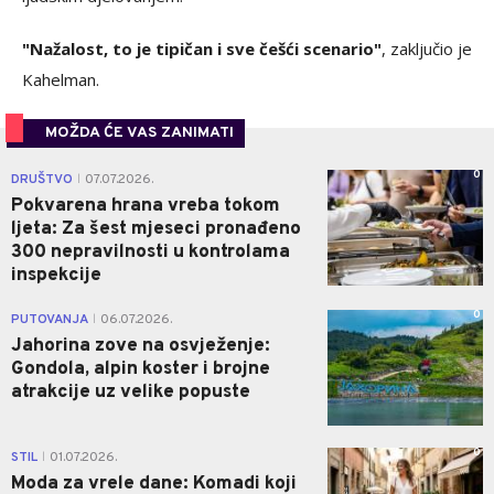
"Nažalost, to je tipičan i sve češći scenario"
, zaključio je
Kahelman.
MOŽDA ĆE VAS ZANIMATI
0
DRUŠTVO
07.07.2026.
|
Pokvarena hrana vreba tokom
ljeta: Za šest mjeseci pronađeno
300 nepravilnosti u kontrolama
inspekcije
0
PUTOVANJA
06.07.2026.
|
Jahorina zove na osvježenje:
Gondola, alpin koster i brojne
atrakcije uz velike popuste
0
STIL
01.07.2026.
|
Moda za vrele dane: Komadi koji