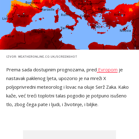
IZVOR: WEATHERONLINE.CO.UK/SCREENSHOT
Prema sada dostupnim prognozama, pred
Evropom
je
nastavak paklenog ljeta, upozorio je na mreži X
poljoprivredni meteorolog i lovac na oluje Serž Zaka. Kako
kaže, već treći toplotni talas pogodio je potpuno isušeno
tlo, zbog čega pate i ljudi, i životinje, i biljke.