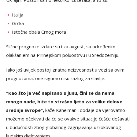
Italija
Grčka
Istočna obala Crnog mora
Slične prognoze izdate su i za avgust, sa određenim
olakšanjem na Pirinejskom poluostrvu i u Sredozemlju.
Iako još uvijek postoji znatna neizvesnost u vezi sa ovim
prognozama, one sigurno nisu razlog za slavlje.
"Kao što je već napisano u junu, čini se da nema
mnogo nade, biće to strašno ljeto za velike delove
srednje Evrope",
kaže Kahelman i dodaje da vjerovatno
možemo očekivati da će se ovakve situacije češće dešavati
u budućnosti zbog globalnog zagrijavanja uzrokovanog
ljudskim djelovanjem.