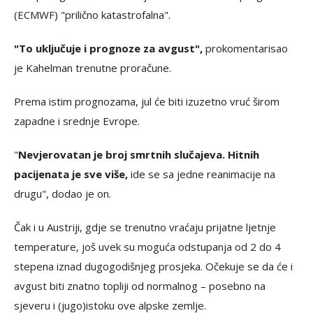
(ECMWF) "prilično katastrofalna".
"To uključuje i prognoze za avgust",
prokomentarisao
je Kahelman trenutne proračune.
Prema istim prognozama, jul će biti izuzetno vruć širom
zapadne i srednje Evrope.
"
Nevjerovatan je broj smrtnih slučajeva. Hitnih
pacijenata je sve više,
ide se sa jedne reanimacije na
drugu", dodao je on.
Čak i u Austriji, gdje se trenutno vraćaju prijatne ljetnje
temperature, još uvek su moguća odstupanja od 2 do 4
stepena iznad dugogodišnjeg prosjeka. Očekuje se da će i
avgust biti znatno topliji od normalnog – posebno na
sjeveru i (jugo)istoku ove alpske zemlje.