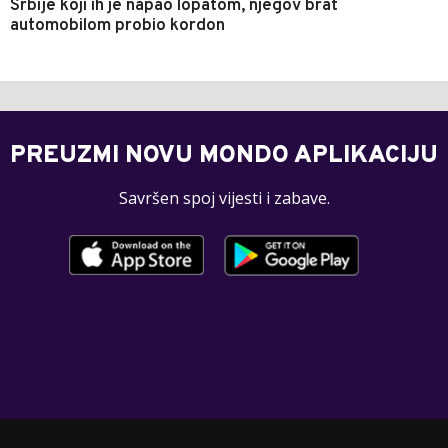
Srbije koji ih je napao lopatom, njegov brat
automobilom probio kordon
PREUZMI NOVU MONDO APLIKACIJU
Savršen spoj vijesti i zabave.