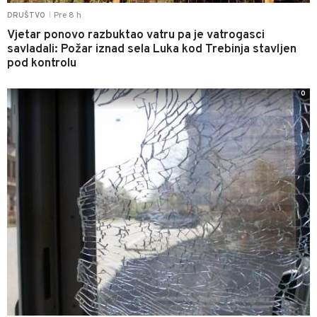
Pre 8 h
DRUŠTVO
|
Vjetar ponovo razbuktao vatru pa je vatrogasci
savladali: Požar iznad sela Luka kod Trebinja stavljen
pod kontrolu
0