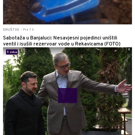
Pre 7 h
DRUŠTVO
|
Sabotaža u Banjaluci: Nesavjesni pojedinci uništili
ventil i isušili rezervoar vode u Rekavicama (FOTO)
0
5 slika