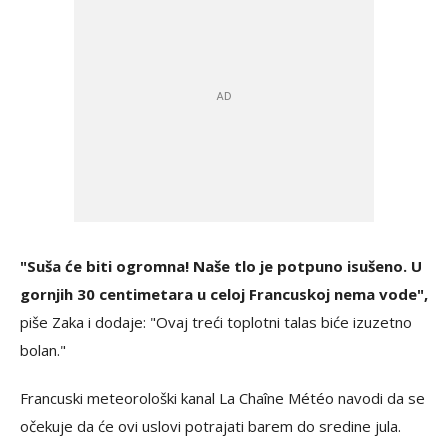
"Suša će biti ogromna! Naše tlo je potpuno isušeno. U
gornjih 30 centimetara u celoj Francuskoj nema vode",
piše Zaka i dodaje: "Ovaj treći toplotni talas biće izuzetno
bolan."
Francuski meteorološki kanal La Chaîne Météo navodi da se
očekuje da će ovi uslovi potrajati barem do sredine jula.