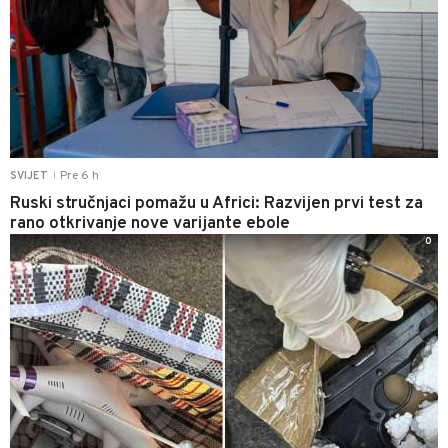
Pre 6 h
SVIJET
|
Ruski stručnjaci pomažu u Africi: Razvijen prvi test za
rano otkrivanje nove varijante ebole
0