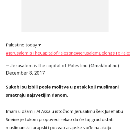
Palestine today ♥️
#JerusalemIsTheCapitalofPalestine
#JerusalemBelongsToPales
— ‎Jerusalem is the capital of Palestine (@makloubae)
December 8, 2017
Sukobi su izbili posle molitve u petak koji muslimani
smatraju najsvetijim danom.
Imam u džamiji Al Aksa u istočnom Jerusalimu šeik Jusef abu
Sneine je tokom propovedi rekao da će taj grad ostati
muslimanski i arapski i pozvao arapske vođe na akciju