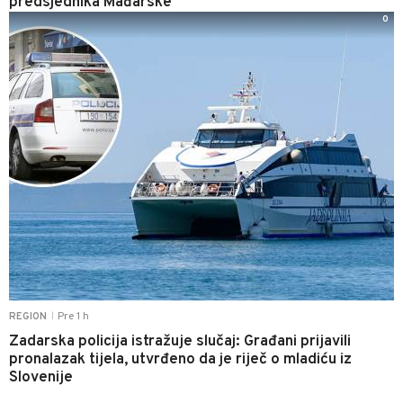
predsjednika Mađarske
0
Pre 1 h
REGION
|
Zadarska policija istražuje slučaj: Građani prijavili
pronalazak tijela, utvrđeno da je riječ o mladiću iz
Slovenije