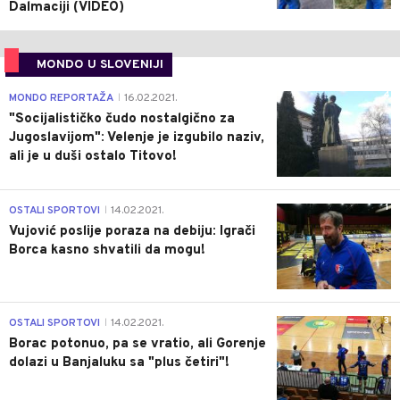
Dalmaciji (VIDEO)
MONDO U SLOVENIJI
4
MONDO REPORTAŽA
16.02.2021.
|
"Socijalističko čudo nostalgično za
Jugoslavijom": Velenje je izgubilo naziv,
ali je u duši ostalo Titovo!
1
OSTALI SPORTOVI
14.02.2021.
|
Vujović poslije poraza na debiju: Igrači
Borca kasno shvatili da mogu!
3
OSTALI SPORTOVI
14.02.2021.
|
Borac potonuo, pa se vratio, ali Gorenje
dolazi u Banjaluku sa "plus četiri"!