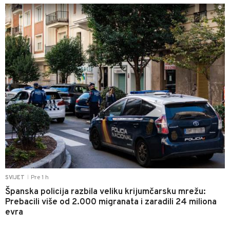
0
Pre 1 h
SVIJET
|
Španska policija razbila veliku krijumčarsku mrežu:
Prebacili više od 2.000 migranata i zaradili 24 miliona
evra