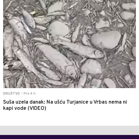
Pre 4 h
DRUŠTVO
|
Suša uzela danak: Na ušću Turjanice u Vrbas nema ni
kapi vode (VIDEO)