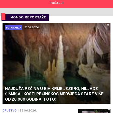
POŠALJI
MONDO REPORTAŽE
0
21.07.2026.
PUTOVANJA
NAJDUŽA PEĆINA U BIH KRIJE JEZERO, HILJADE
ŠIŠMIŠA I KOSTI PEĆINSKOG MEDVJEDA STARE VIŠE
OD 20.000 GODINA (FOTO)
0
DRUŠTVO
28.06.2026.
|