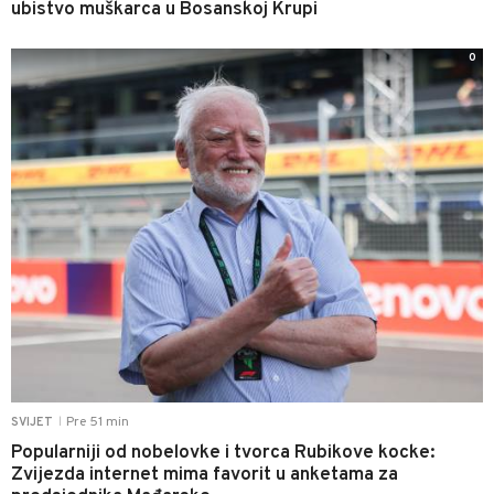
ubistvo muškarca u Bosanskoj Krupi
0
Pre 51 min
SVIJET
|
Popularniji od nobelovke i tvorca Rubikove kocke:
Zvijezda internet mima favorit u anketama za