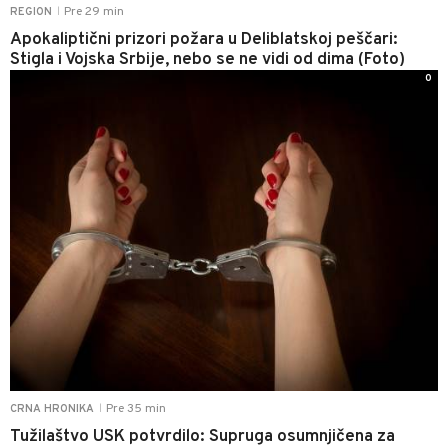
Pre 29 min
REGION
|
Apokaliptični prizori požara u Deliblatskoj peščari:
Stigla i Vojska Srbije, nebo se ne vidi od dima (Foto)
0
Pre 35 min
CRNA HRONIKA
|
Tužilaštvo USK potvrdilo: Supruga osumnjičena za