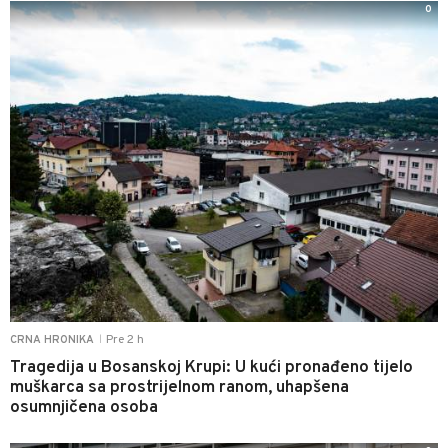
0
Pre 2 h
CRNA HRONIKA
|
Tragedija u Bosanskoj Krupi: U kući pronađeno tijelo
muškarca sa prostrijelnom ranom, uhapšena
osumnjičena osoba