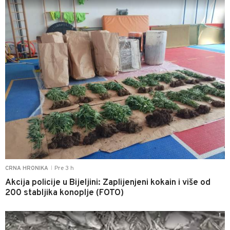
Pre 3 h
CRNA HRONIKA
|
Akcija policije u Bijeljini: Zaplijenjeni kokain i više od
200 stabljika konoplje (FOTO)
1