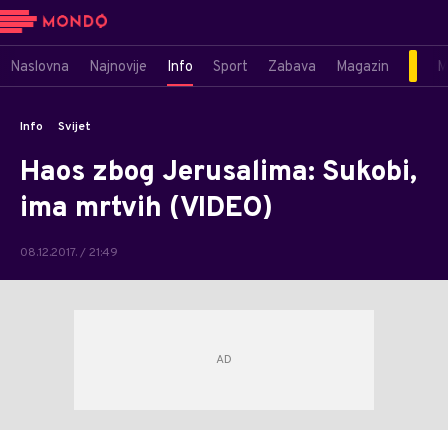
Naslovna
Najnovije
Info
Sport
Zabava
Magazin
M
Info
Svijet
Haos zbog Jerusalima: Sukobi,
ima mrtvih (VIDEO)
08.12.2017. / 21:49