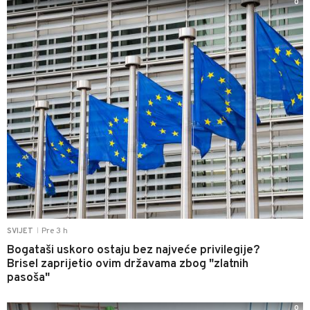
0
Pre 3 h
SVIJET
|
Bogataši uskoro ostaju bez najveće privilegije?
Brisel zaprijetio ovim državama zbog "zlatnih
pasoša"
0