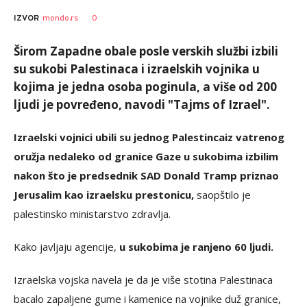
0
IZVOR
mondo.rs
Širom Zapadne obale posle verskih službi izbili
su sukobi Palestinaca i izraelskih vojnika u
kojima je jedna osoba poginula, a više od 200
ljudi je povređeno, navodi "Tajms of Izrael".
Izraelski vojnici ubili su jednog Palestinca
iz vatrenog
oružja nedaleko od granice Gaze u sukobima izbilim
nakon što je predsednik SAD Donald Tramp priznao
Jerusalim kao izraelsku prestonicu,
saopštilo je
palestinsko ministarstvo zdravlja.
Kako javljaju agencije,
u sukobima je ranjeno 60 ljudi.
Izraelska vojska navela je da je više stotina Palestinaca
bacalo zapaljene gume i kamenice na vojnike duž granice,