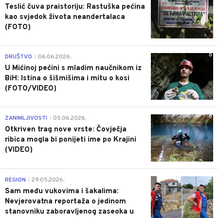
Teslić čuva praistoriju: Rastuška pećina
kao svjedok života neandertalaca
(FOTO)
0
DRUŠTVO
06.06.2026.
|
U Mićinoj pećini s mladim naučnikom iz
BiH: Istina o šišmišima i mitu o kosi
(FOTO/VIDEO)
0
ZANIMLJIVOSTI
05.06.2026.
|
Otkriven trag nove vrste: Čovječja
ribica mogla bi ponijeti ime po Krajini
(VIDEO)
0
REGION
29.05.2026.
|
Sam među vukovima i šakalima:
Nevjerovatna reportaža o jedinom
stanovniku zaboravljenog zaseoka u