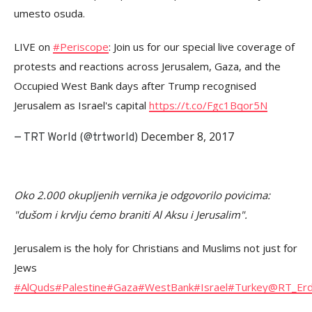
umesto osuda.
LIVE on
#Periscope
: Join us for our special live coverage of
protests and reactions across Jerusalem, Gaza, and the
Occupied West Bank days after Trump recognised
Jerusalem as Israel's capital
https://t.co/Fgc1Bqor5N
December 8, 2017
— TRT World (@trtworld)
Oko 2.000 okupljenih vernika je odgovorilo povicima:
"dušom i krvlju ćemo braniti Al Aksu i Jerusalim".
Jerusalem is the holy for Christians and Muslims not just for
Jews
#AlQuds
#Palestine
#Gaza
#WestBank
#Israel
#Turkey
@RT_Erd