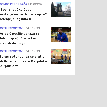
4
MONDO REPORTAŽA
16.02.2021.
|
"Socijalističko čudo
nostalgično za Jugoslavijom":
Velenje je izgubilo n...
1
OSTALI SPORTOVI
14.02.2021.
|
Vujović poslije poraza na
debiju: Igrači Borca kasno
shvatili da mogu!
3
OSTALI SPORTOVI
14.02.2021.
|
Borac potonuo, pa se vratio,
ali Gorenje dolazi u Banjaluku
sa "plus čet...