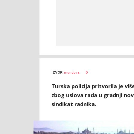
0
IZVOR
mondo.rs
Turska policija pritvorila je vi
zbog uslova rada u gradnji no
sindikat radnika.