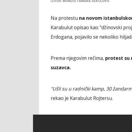
IZVOR: MONDO/TAMARA SEKULOVIĆ
Na protestu
na novom istanbulsk
Karabulut opisao kao "džinovski pro
Erdogana, pojavilo se nekoliko hiljad
Prema njegovim rečima,
protest su 
suzavca.
"Ušli su u radnički kamp, 30 žandarma 
rekao je Karabulut Rojtersu.