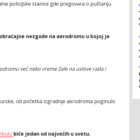
alne policijske stanice gde pregovara o puštanju
aobraćajne nezgode na aerodromu u kojoj je
rodromu već neko vreme žale na uslove rada i
urske, od početka izgradnje aerodroma poginulo
nbulu
biće jedan od najvećih u svetu.