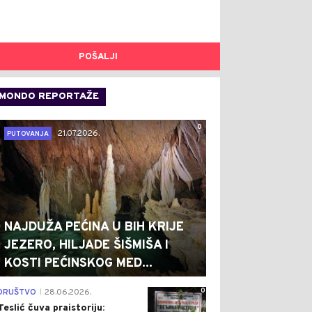
POŠALJI
MONDO REPORTAŽE
0
21.07.2026.
PUTOVANJA
NAJDUŽA PEĆINA U BIH KRIJE
JEZERO, HILJADE ŠIŠMIŠA I
KOSTI PEĆINSKOG MED...
0
DRUŠTVO
28.06.2026.
|
Teslić čuva praistoriju: