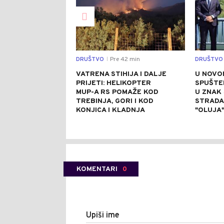
DRUŠTVO
Pre 42 min
DRUŠTVO
|
VATRENA STIHIJA I DALJE
U NOVO
PRIJETI: HELIKOPTER
SPUŠTE
MUP-A RS POMAŽE KOD
U ZNAK
TREBINJA, GORI I KOD
STRADAL
KONJICA I KLADNJA
"OLUJA
KOMENTARI
0
Upiši ime