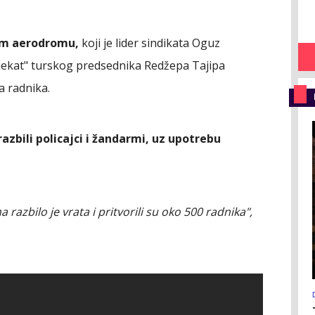
om aerodromu,
koji je lider sindikata Oguz
jekat" turskog predsednika Redžepa Tajipa
a radnika.
razbili policajci i žandarmi, uz upotrebu
razbilo je vrata i pritvorili su oko 500 radnika",