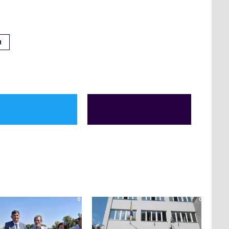
M
0
0