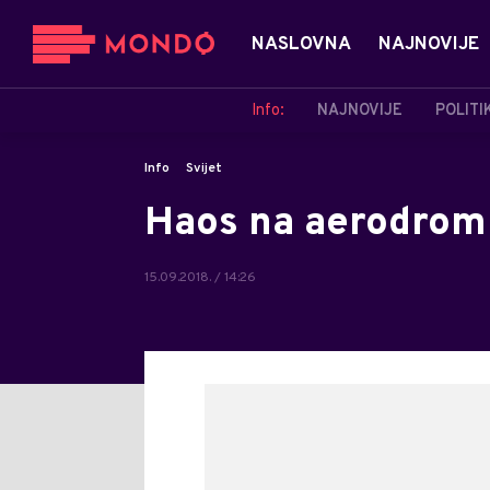
NASLOVNA
NAJNOVIJE
Info:
NAJNOVIJE
POLITI
Info
Svijet
Haos na aerodromu
15.09.2018. / 14:26