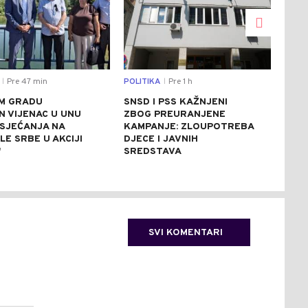
Pre 47 min
POLITIKA
Pre 1 h
CRNA
|
|
M GRADU
SNSD I PSS KAŽNJENI
MOT
N VIJENAC U UNU
ZBOG PREURANJENE
POV
 SJEĆANJA NA
KAMPANJE: ZLOUPOTREBA
U B
E SRBE U AKCIJI
DJECE I JAVNIH
ZBO
"
SREDSTAVA
VAN
SVI KOMENTARI