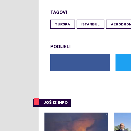
TAGOVI
TURSKA
ISTANBUL
AERODRO
PODIJELI
JOŠ IZ INFO
0