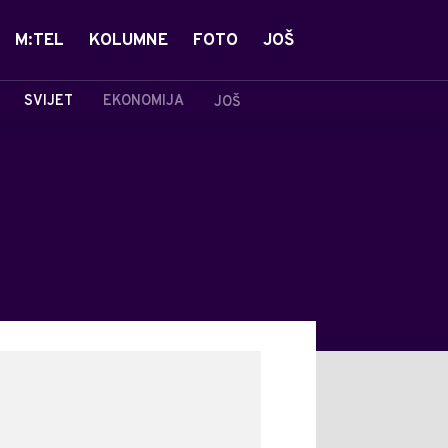
M:TEL
KOLUMNE
FOTO
JOŠ
SVIJET
EKONOMIJA
JOŠ