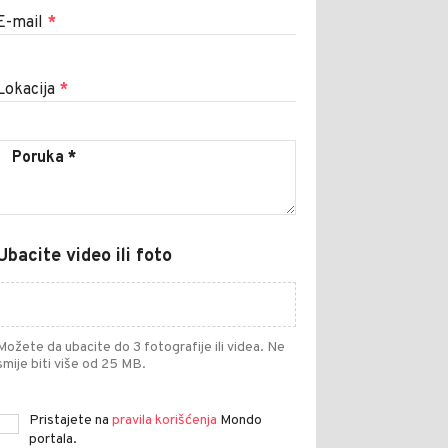
E-mail
*
Lokacija
*
Ubacite video ili foto
Možete da ubacite do 3 fotografije ili videa. Ne
smije biti više od 25 MB.
Pristajete na
pravila korišćenja
Mondo
portala.