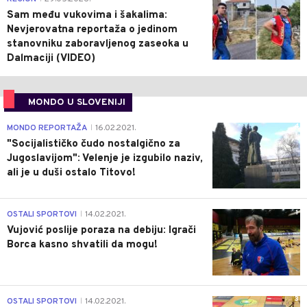
Sam među vukovima i šakalima:
Nevjerovatna reportaža o jedinom
stanovniku zaboravljenog zaseoka u
Dalmaciji (VIDEO)
MONDO U SLOVENIJI
4
MONDO REPORTAŽA
16.02.2021.
|
"Socijalističko čudo nostalgično za
Jugoslavijom": Velenje je izgubilo naziv,
ali je u duši ostalo Titovo!
1
OSTALI SPORTOVI
14.02.2021.
|
Vujović poslije poraza na debiju: Igrači
Borca kasno shvatili da mogu!
3
OSTALI SPORTOVI
14.02.2021.
|