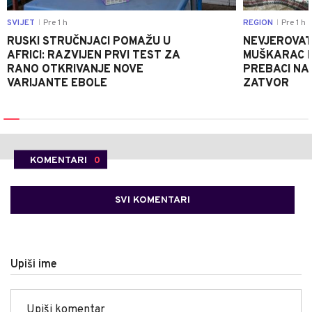
SVIJET
Pre 1 h
REGION
Pre 1 h
|
|
RUSKI STRUČNJACI POMAŽU U
NEVJEROVATA
AFRICI: RAZVIJEN PRVI TEST ZA
MUŠKARAC H
RANO OTKRIVANJE NOVE
PREBACI NA
VARIJANTE EBOLE
ZATVOR
KOMENTARI
0
SVI KOMENTARI
Upiši ime