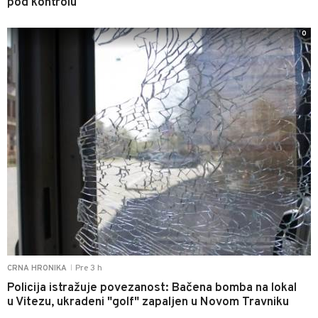
pod kontrolu
0
Pre 3 h
CRNA HRONIKA
|
Policija istražuje povezanost: Bačena bomba na lokal
u Vitezu, ukradeni "golf" zapaljen u Novom Travniku