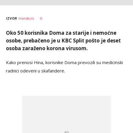
AUTOR
Tanjug
0
IZVOR
mondo.rs
Oko 50 korisnika Doma za starije i nemoćne
osobe, prebačeno je u KBC Split pošto je deset
osoba zaraženo korona virusom.
Kako prenosi Hina, korisnike Doma prevozili su medicinski
radnici odeveni u skafandere.