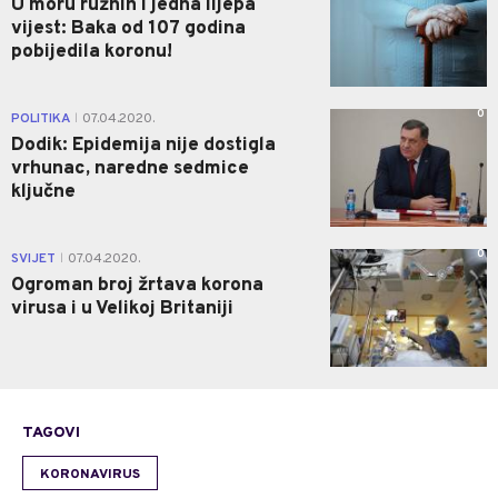
U moru ružnih i jedna lijepa
vijest: Baka od 107 godina
pobijedila koronu!
0
POLITIKA
07.04.2020.
|
Dodik: Epidemija nije dostigla
vrhunac, naredne sedmice
ključne
0
SVIJET
07.04.2020.
|
Ogroman broj žrtava korona
virusa i u Velikoj Britaniji
TAGOVI
KORONAVIRUS