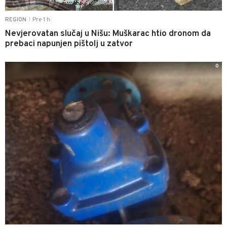
Pre 1 h
REGION
|
Nevjerovatan slučaj u Nišu: Muškarac htio dronom da
prebaci napunjen pištolj u zatvor
0