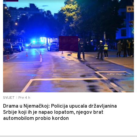
Pre 4 h
SVIJET
|
Drama u Njemačkoj: Policija upucala državljanina
Srbije koji ih je napao lopatom, njegov brat
automobilom probio kordon