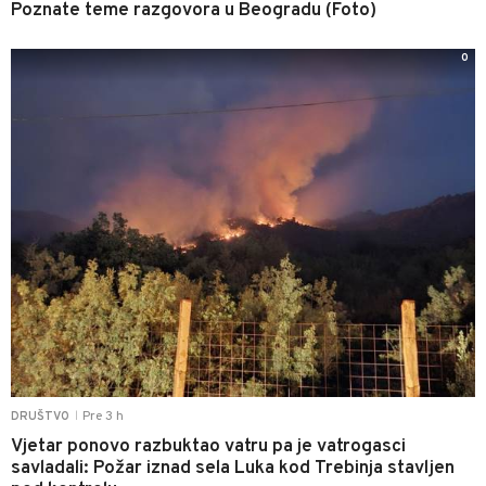
Poznate teme razgovora u Beogradu (Foto)
0
Pre 3 h
DRUŠTVO
|
Vjetar ponovo razbuktao vatru pa je vatrogasci
savladali: Požar iznad sela Luka kod Trebinja stavljen