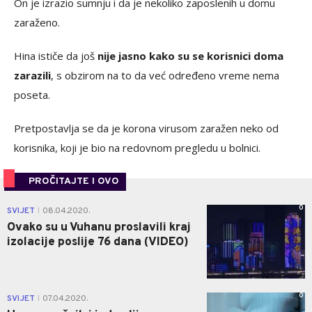
On je izrazio sumnju i da je nekoliko zaposlenih u domu
zaraženo.
Hina ističe da još
nije jasno kako su se korisnici doma
zarazili
, s obzirom na to da već određeno vreme nema
poseta.
Pretpostavlja se da je korona virusom zaražen neko od
korisnika, koji je bio na redovnom pregledu u bolnici.
PROČITAJTE I OVO
0
SVIJET
08.04.2020.
|
Ovako su u Vuhanu proslavili kraj
izolacije poslije 76 dana (VIDEO)
0
SVIJET
07.04.2020.
|