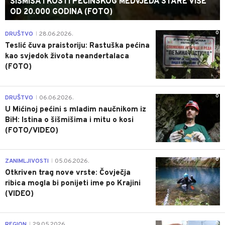
ŠIŠMIŠA I KOSTI PEĆINSKOG MEDVJEDA STARE VIŠE
OD 20.000 GODINA (FOTO)
0
DRUŠTVO
28.06.2026.
|
Teslić čuva praistoriju: Rastuška pećina
kao svjedok života neandertalaca
(FOTO)
0
DRUŠTVO
06.06.2026.
|
U Mićinoj pećini s mladim naučnikom iz
BiH: Istina o šišmišima i mitu o kosi
(FOTO/VIDEO)
0
ZANIMLJIVOSTI
05.06.2026.
|
Otkriven trag nove vrste: Čovječja
ribica mogla bi ponijeti ime po Krajini
(VIDEO)
0
REGION
29.05.2026.
|