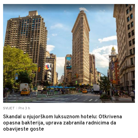
0
Pre 3 h
SVIJET
|
Skandal u njujorškom luksuznom hotelu: Otkrivena
opasna bakterija, uprava zabranila radnicima da
obavijeste goste