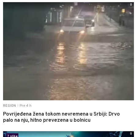
0
Pre 4 h
REGION
|
Povrijeđena žena tokom nevremena u Srbiji: Drvo
palo na nju, hitno prevezena u bolnicu
0
7 slika