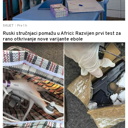
Pre 1 h
SVIJET
|
Ruski stručnjaci pomažu u Africi: Razvijen prvi test za
rano otkrivanje nove varijante ebole
0