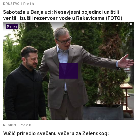
Pre 1 h
DRUŠTVO
|
Sabotaža u Banjaluci: Nesavjesni pojedinci uništili
ventil i isušili rezervoar vode u Rekavicama (FOTO)
0
5 slika
Pre 2 h
REGION
|
Vučić priredio svečanu večeru za Zelenskog: