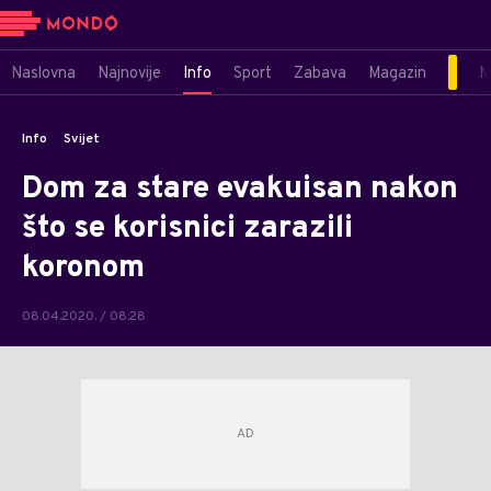
Naslovna
Najnovije
Info
Sport
Zabava
Magazin
M
Info
Svijet
Dom za stare evakuisan nakon
što se korisnici zarazili
koronom
08.04.2020. / 08:28