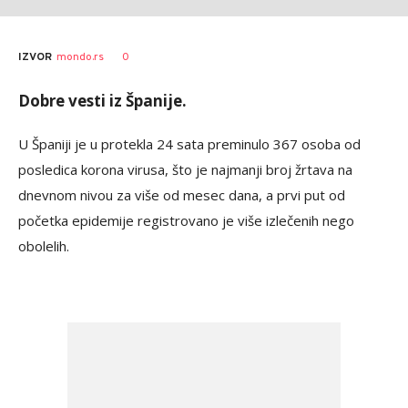
AUTOR
Tanjug
0
IZVOR
mondo.rs
Dobre vesti iz Španije.
U Španiji je u protekla 24 sata preminulo 367 osoba od
posledica korona virusa, što je najmanji broj žrtava na
dnevnom nivou za više od mesec dana, a prvi put od
početka epidemije registrovano je više izlečenih nego
obolelih.