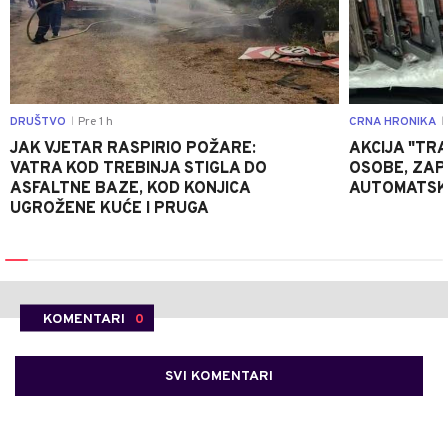
DRUŠTVO
Pre 1 h
CRNA HRONIKA
|
|
JAK VJETAR RASPIRIO POŽARE:
AKCIJA "TRA
VATRA KOD TREBINJA STIGLA DO
OSOBE, ZAP
ASFALTNE BAZE, KOD KONJICA
AUTOMATSKI
UGROŽENE KUĆE I PRUGA
KOMENTARI
0
SVI KOMENTARI