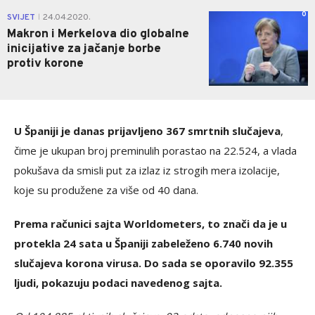
0
SVIJET
24.04.2020.
|
Makron i Merkelova dio globalne
inicijative za jačanje borbe
protiv korone
U Španiji je danas prijavljeno 367 smrtnih slučajeva
,
čime je ukupan broj preminulih porastao na 22.524, a vlada
pokušava da smisli put za izlaz iz strogih mera izolacije,
koje su produžene za više od 40 dana.
Prema računici sajta Worldometers, to znači da je u
protekla 24 sata u Španiji zabeleženo 6.740 novih
slučajeva korona virusa. Do sada se oporavilo 92.355
ljudi, pokazuju podaci navedenog sajta.