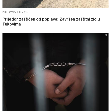
Pre 2 h
DRUŠTVO
|
Prijedor zaštićen od poplava: Završen zaštitni zid u
Tukovima
0