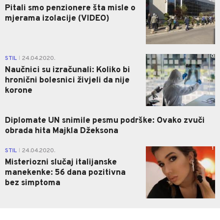
Pitali smo penzionere šta misle o
mjerama izolacije (VIDEO)
0
STIL
24.04.2020.
|
Naučnici su izračunali: Koliko bi
hronični bolesnici živjeli da nije
korone
Diplomate UN snimile pesmu podrške: Ovako zvuči
obrada hita Majkla Džeksona
1
STIL
24.04.2020.
|
Misteriozni slučaj italijanske
manekenke: 56 dana pozitivna
bez simptoma