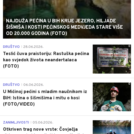
NAJDUŽA PEĆINA U BIH KRIJE JEZERO, HILJADE
ŠIŠMIŠA I KOSTI PEĆINSKOG MEDVJEDA STARE VIŠE
OD 20.000 GODINA (FOTO)
0
DRUŠTVO
28.06.2026.
|
Teslić čuva praistoriju: Rastuška pećina
kao svjedok života neandertalaca
(FOTO)
0
DRUŠTVO
06.06.2026.
|
U Mićinoj pećini s mladim naučnikom iz
BiH: Istina o šišmišima i mitu o kosi
(FOTO/VIDEO)
0
ZANIMLJIVOSTI
05.06.2026.
|
Otkriven trag nove vrste: Čovječja