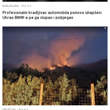
Pre 3 h
BANJALUKA
|
Profesionalni kradljivac automobila ponovo uhapšen:
Ukrao BMW-a pa ga slupao i pobjegao
0
Pre 4 h
DRUŠTVO
|