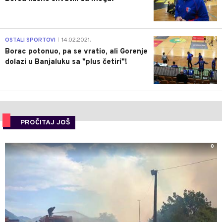
3
OSTALI SPORTOVI
14.02.2021.
|
Borac potonuo, pa se vratio, ali Gorenje
dolazi u Banjaluku sa "plus četiri"!
PROČITAJ JOŠ
0