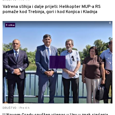
Vatrena stihija i dalje prijeti: Helikopter MUP-a RS
pomaže kod Trebinja, gori i kod Konjica i Kladnja
0
5 slika
Pre 4 h
DRUŠTVO
|