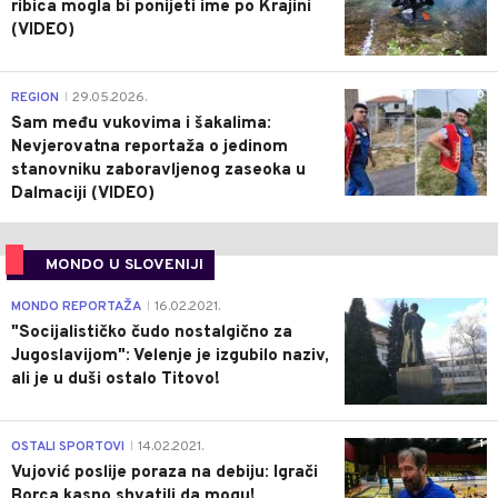
ribica mogla bi ponijeti ime po Krajini
(VIDEO)
0
REGION
29.05.2026.
|
Sam među vukovima i šakalima:
Nevjerovatna reportaža o jedinom
stanovniku zaboravljenog zaseoka u
Dalmaciji (VIDEO)
MONDO U SLOVENIJI
4
MONDO REPORTAŽA
16.02.2021.
|
"Socijalističko čudo nostalgično za
Jugoslavijom": Velenje je izgubilo naziv,
ali je u duši ostalo Titovo!
1
OSTALI SPORTOVI
14.02.2021.
|
Vujović poslije poraza na debiju: Igrači
Borca kasno shvatili da mogu!