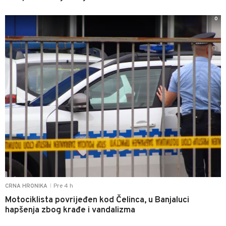
0
Pre 4 h
CRNA HRONIKA
|
Motociklista povrijeđen kod Čelinca, u Banjaluci
hapšenja zbog krađe i vandalizma