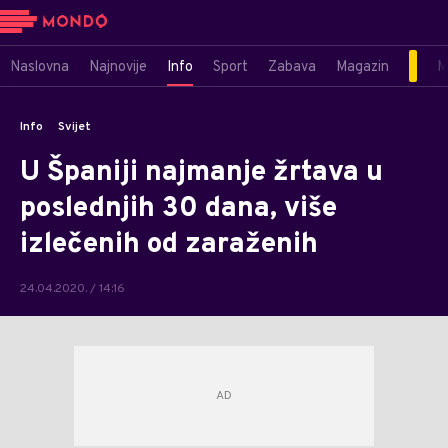
Naslovna
Najnovije
Info
Sport
Zabava
Magazin
M
Info
Svijet
U Španiji najmanje žrtava u
poslednjih 30 dana, više
izlečenih od zaraženih
24.04.2020. / 14:16