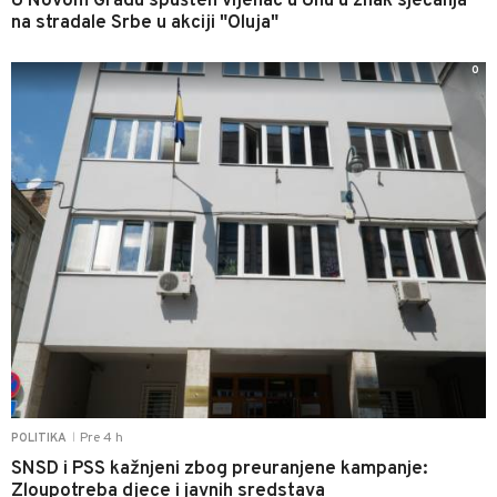
U Novom Gradu spušten vijenac u Unu u znak sjećanja
na stradale Srbe u akciji "Oluja"
0
Pre 4 h
POLITIKA
|
SNSD i PSS kažnjeni zbog preuranjene kampanje:
Zloupotreba djece i javnih sredstava