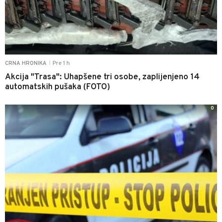
Pre 1 h
CRNA HRONIKA
|
Akcija "Trasa": Uhapšene tri osobe, zaplijenjeno 14
automatskih pušaka (FOTO)
0