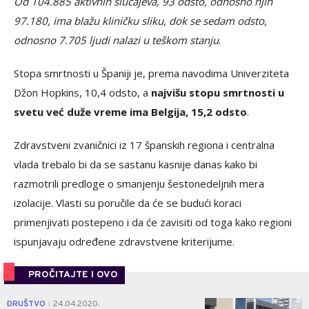
Od 104.885 aktivnih slučajeva, 93 odsto, odnosno njih
97.180, ima blažu kliničku sliku, dok se sedam odsto,
odnosno 7.705 ljudi nalazi u teškom stanju
.
Stopa smrtnosti u Španiji je, prema navodima Univerziteta
Džon Hopkins, 10,4 odsto, a
najvišu stopu smrtnosti u
svetu već duže vreme ima Belgija, 15,2 odsto
.
Zdravstveni zvaničnici iz 17 španskih regiona i centralna
vlada trebalo bi da se sastanu kasnije danas kako bi
razmotrili predloge o smanjenju šestonedeljnih mera
izolacije.
Vlasti su poručile da će se budući koraci
primenjivati postepeno i da će zavisiti od toga kako regioni
ispunjavaju određene zdravstvene kriterijume.
PROČITAJTE I OVO
0
DRUŠTVO
24.04.2020.
|