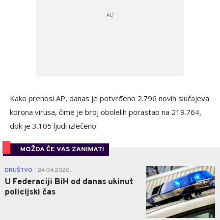
Kako prenosi AP, danas je potvrđeno 2.796 novih slučajeva
korona virusa, čime je broj obolelih porastao na 219.764,
dok je 3.105 ljudi izlečeno.
MOŽDA ĆE VAS ZANIMATI
2
DRUŠTVO
24.04.2020.
|
U Federaciji BiH od danas ukinut
policijski čas