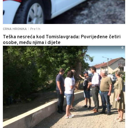
Pre 1 h
CRNA HRONIKA
|
Teška nesreća kod Tomislavgrada: Povrijeđene četiri
osobe, među njima i dijete
0