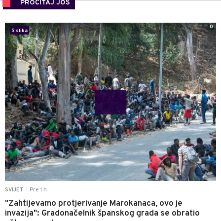
PROČITAJ JOŠ
0
5 slika
Pre 1 h
SVIJET
|
"Zahtijevamo protjerivanje Marokanaca, ovo je
invazija": Gradonačelnik španskog grada se obratio