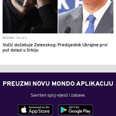
Pre 4 h
REGION
|
Vučić dočekuje Zelenskog: Predsjednik Ukrajine prvi
put dolazi u Srbiju
PREUZMI NOVU MONDO APLIKACIJU
Savršen spoj vijesti i zabave.