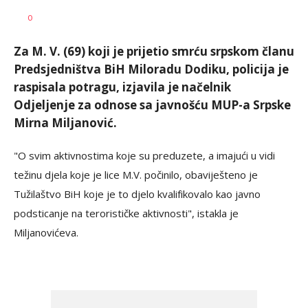
SRNA
AUTOR
0
1
Za M. V. (69) koji je prijetio smrću srpskom članu
Predsjedništva BiH Miloradu Dodiku, policija je
raspisala potragu, izjavila je načelnik
Odjeljenje za odnose sa javnošću MUP-a Srpske
Mirna Miljanović.
"O svim aktivnostima koje su preduzete, a imajući u vidi
težinu djela koje je lice M.V. počinilo, obaviješteno je
Tužilaštvo BiH koje je to djelo kvalifikovalo kao javno
podsticanje na terorističke aktivnosti", istakla je
Miljanovićeva.