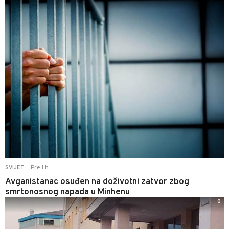
Pre 1 h
SVIJET
|
Avganistanac osuđen na doživotni zatvor zbog
smrtonosnog napada u Minhenu
0