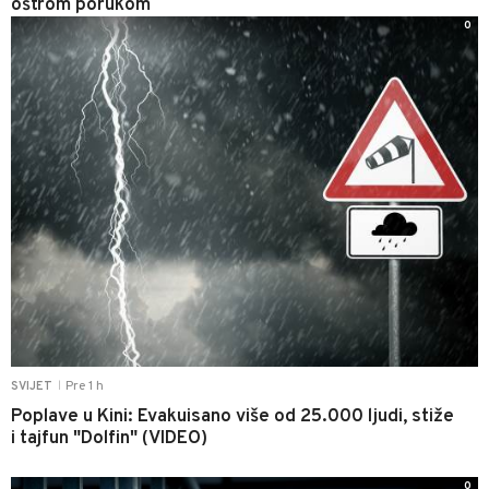
oštrom porukom
0
Pre 1 h
SVIJET
|
Poplave u Kini: Evakuisano više od 25.000 ljudi, stiže
i tajfun "Dolfin" (VIDEO)
0