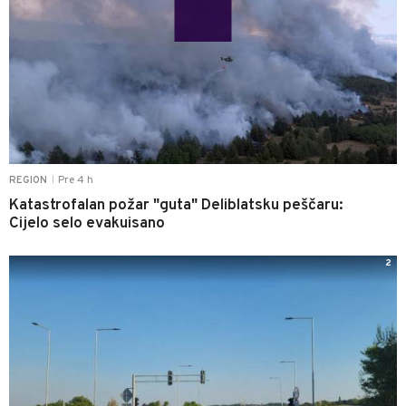
Pre 4 h
REGION
|
Katastrofalan požar "guta" Deliblatsku peščaru:
Cijelo selo evakuisano
2