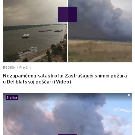
Pre 2 h
REGION
|
Nezapamćena katastrofa: Zastrašujući snimci požara
u Deliblatskoj peščari (Video)
0
3 slika