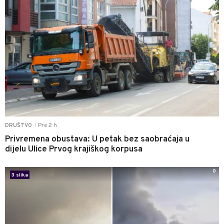
Pre 2 h
DRUŠTVO
|
Privremena obustava: U petak bez saobraćaja u
dijelu Ulice Prvog krajiškog korpusa
0
3 slika