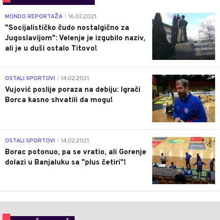
4
MONDO REPORTAŽA
16.02.2021.
|
"Socijalističko čudo nostalgično za
Jugoslavijom": Velenje je izgubilo naziv,
ali je u duši ostalo Titovo!
1
OSTALI SPORTOVI
14.02.2021.
|
Vujović poslije poraza na debiju: Igrači
Borca kasno shvatili da mogu!
3
OSTALI SPORTOVI
14.02.2021.
|
Borac potonuo, pa se vratio, ali Gorenje
dolazi u Banjaluku sa "plus četiri"!