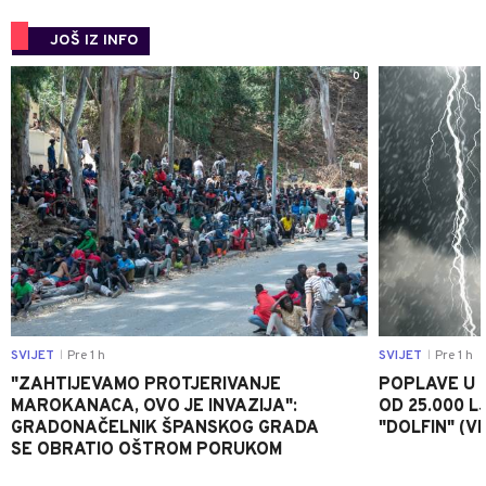
JOŠ IZ INFO
0
SVIJET
Pre 1 h
SVIJET
Pre 1 h
|
|
"ZAHTIJEVAMO PROTJERIVANJE
POPLAVE U K
MAROKANACA, OVO JE INVAZIJA":
OD 25.000 LJ
GRADONAČELNIK ŠPANSKOG GRADA
"DOLFIN" (V
SE OBRATIO OŠTROM PORUKOM