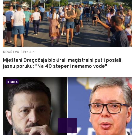
Pre 4 h
DRUŠTVO
|
Mještani Dragočaja blokirali magistralni put i poslali
jasnu poruku: "Na 40 stepeni nemamo vode"
1
4 slika