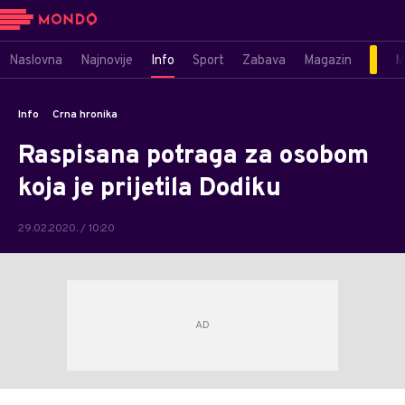
Naslovna
Najnovije
Info
Sport
Zabava
Magazin
M
Info
Crna hronika
Raspisana potraga za osobom
koja je prijetila Dodiku
29.02.2020. / 10:20