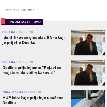
-
IZVOR: YOUTUBE/ BNTV
PROČITAJTE I OVO
2
POLITIKA
28.02.2020.
|
Identifikovan gledalac BN-a koji
je prijetio Dodiku
0
POLITIKA
28.02.2020.
|
Dodik o prijetnjama: "Pojavi se
majstore da vidim kakav si"
0
CRNA HRONIKA
28.02.2020.
|
MUP istražuje prijetnje upućene
Dodiku