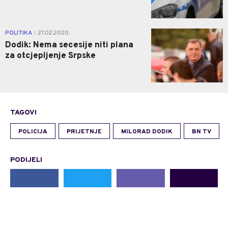
0
POLITIKA
27.02.2020.
|
Dodik: Nema secesije niti plana
za otcjepljenje Srpske
TAGOVI
POLICIJA
PRIJETNJE
MILORAD DODIK
BN TV
PODIJELI