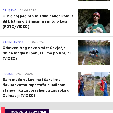
0
DRUŠTVO
06.06.2026.
|
U Mićinoj pećini s mladim naučnikom iz
BiH: Istina o šišmišima i mitu o kosi
(FOTO/VIDEO)
0
ZANIMLJIVOSTI
05.06.2026.
|
Otkriven trag nove vrste: Čovječja
ribica mogla bi ponijeti ime po Krajini
(VIDEO)
0
REGION
29.05.2026.
|
Sam među vukovima i šakalima:
Nevjerovatna reportaža o jedinom
stanovniku zaboravljenog zaseoka u
Dalmaciji (VIDEO)
MONDO U SLOVENIJI