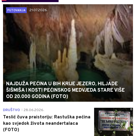
0
21.07.2026.
PUTOVANJA
NAJDUŽA PEĆINA U BIH KRIJE JEZERO, HILJADE
ŠIŠMIŠA I KOSTI PEĆINSKOG MEDVJEDA STARE VIŠE
OD 20.000 GODINA (FOTO)
0
DRUŠTVO
28.06.2026.
|
Teslić čuva praistoriju: Rastuška pećina
kao svjedok života neandertalaca
(FOTO)