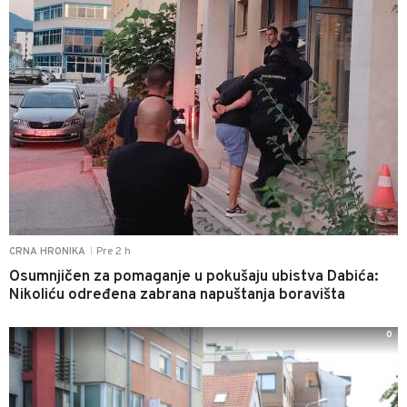
Pre 2 h
CRNA HRONIKA
|
Osumnjičen za pomaganje u pokušaju ubistva Dabića:
Nikoliću određena zabrana napuštanja boravišta
0