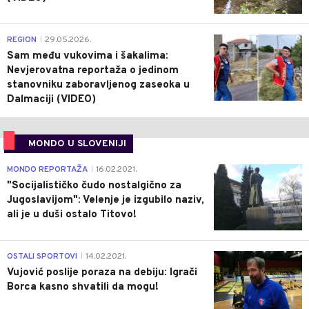
0
REGION
29.05.2026.
|
Sam među vukovima i šakalima:
Nevjerovatna reportaža o jedinom
stanovniku zaboravljenog zaseoka u
Dalmaciji (VIDEO)
MONDO U SLOVENIJI
4
MONDO REPORTAŽA
16.02.2021.
|
"Socijalističko čudo nostalgično za
Jugoslavijom": Velenje je izgubilo naziv,
ali je u duši ostalo Titovo!
1
OSTALI SPORTOVI
14.02.2021.
|
Vujović poslije poraza na debiju: Igrači
Borca kasno shvatili da mogu!