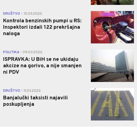
3
DRUŠTVO
10.03.2022.
|
Kontrola benzinskih pumpi u RS:
Inspektori izdali 122 prekršajna
naloga
1
POLITIKA
09.03.2022.
|
ISPRAVKA: U BiH se ne ukidaju
akcize na gorivo, a nije smanjen
ni PDV
0
DRUŠTVO
11.03.2022.
|
Banjalučki taksisti najavili
poskupljenja