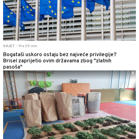
Pre 29 min
SVIJET
|
Bogataši uskoro ostaju bez najveće privilegije?
Brisel zaprijetio ovim državama zbog "zlatnih
pasoša"
0