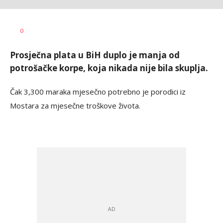
Vesna
AUTOR
0
Kerkez
Prosječna plata u BiH duplo je manja od
potrošačke korpe, koja nikada nije bila skuplja.
Čak 3,300 maraka mjesečno potrebno je porodici iz
Mostara za mjesečne troškove života.