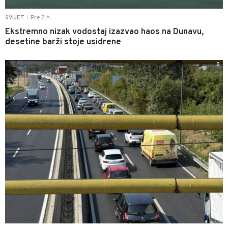
Pre 2 h
SVIJET
|
Ekstremno nizak vodostaj izazvao haos na Dunavu,
desetine barži stoje usidrene
0