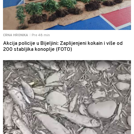
Pre 48 min
CRNA HRONIKA
|
Akcija policije u Bijeljini: Zaplijenjeni kokain i više od
200 stabljika konoplje (FOTO)
0