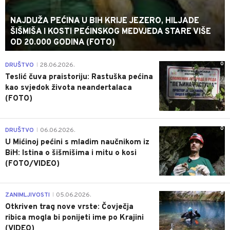
NAJDUŽA PEĆINA U BIH KRIJE JEZERO, HILJADE
ŠIŠMIŠA I KOSTI PEĆINSKOG MEDVJEDA STARE VIŠE
OD 20.000 GODINA (FOTO)
0
DRUŠTVO
28.06.2026.
|
Teslić čuva praistoriju: Rastuška pećina
kao svjedok života neandertalaca
(FOTO)
0
DRUŠTVO
06.06.2026.
|
U Mićinoj pećini s mladim naučnikom iz
BiH: Istina o šišmišima i mitu o kosi
(FOTO/VIDEO)
0
ZANIMLJIVOSTI
05.06.2026.
|
Otkriven trag nove vrste: Čovječja
ribica mogla bi ponijeti ime po Krajini
(VIDEO)