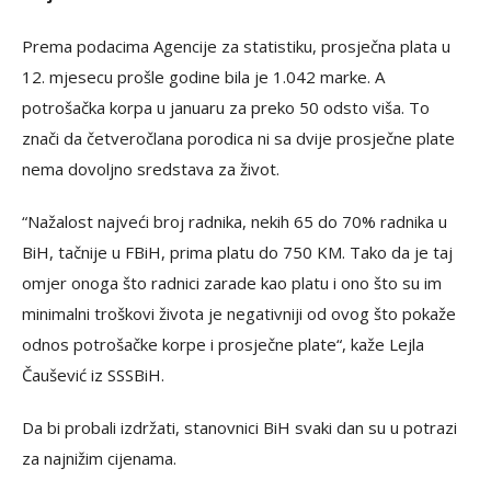
Prema podacima Agencije za statistiku, prosječna plata u
12. mjesecu prošle godine bila je 1.042 marke. A
potrošačka korpa u januaru za preko 50 odsto viša. To
znači da četveročlana porodica ni sa dvije prosječne plate
nema dovoljno sredstava za život.
“Nažalost najveći broj radnika, nekih 65 do 70% radnika u
BiH, tačnije u FBiH, prima platu do 750 KM. Tako da je taj
omjer onoga što radnici zarade kao platu i ono što su im
minimalni troškovi života je negativniji od ovog što pokaže
odnos potrošačke korpe i prosječne plate“, kaže Lejla
Čaušević iz SSSBiH.
Da bi probali izdržati, stanovnici BiH svaki dan su u potrazi
za najnižim cijenama.