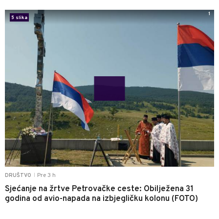
1
5 slika
Pre 3 h
DRUŠTVO
|
Sjećanje na žrtve Petrovačke ceste: Obilježena 31
godina od avio-napada na izbjegličku kolonu (FOTO)