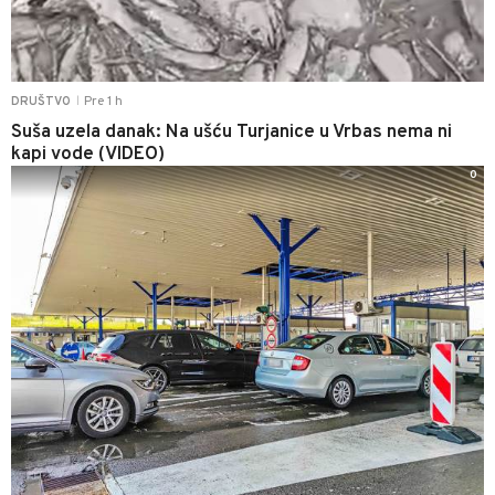
Pre 1 h
DRUŠTVO
|
Suša uzela danak: Na ušću Turjanice u Vrbas nema ni
kapi vode (VIDEO)
0