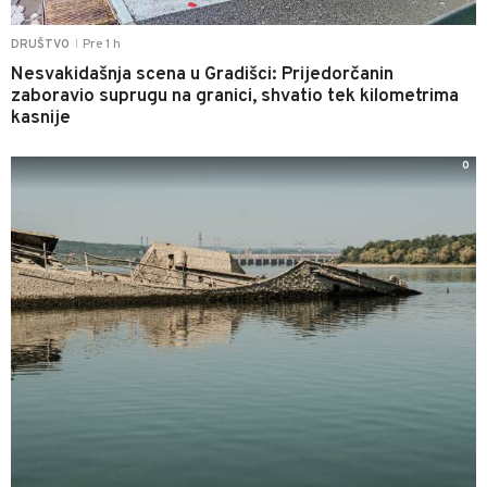
Pre 1 h
DRUŠTVO
|
Nesvakidašnja scena u Gradišci: Prijedorčanin
zaboravio suprugu na granici, shvatio tek kilometrima
kasnije
0