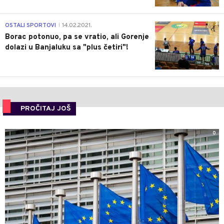
3
OSTALI SPORTOVI
14.02.2021.
|
Borac potonuo, pa se vratio, ali Gorenje
dolazi u Banjaluku sa "plus četiri"!
PROČITAJ JOŠ
0