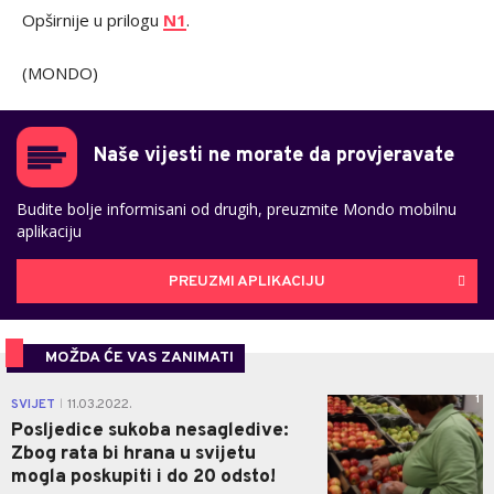
Opširnije u prilogu
N1
.
(MONDO)
Naše vijesti ne morate da provjeravate
Budite bolje informisani od drugih, preuzmite Mondo mobilnu
aplikaciju
PREUZMI APLIKACIJU
MOŽDA ĆE VAS ZANIMATI
1
SVIJET
11.03.2022.
|
Posljedice sukoba nesagledive:
Zbog rata bi hrana u svijetu
mogla poskupiti i do 20 odsto!