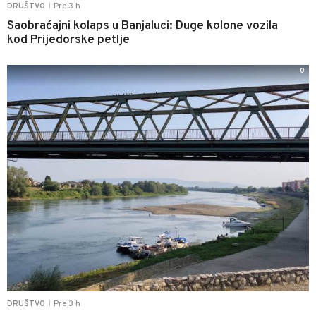
Pre 3 h
DRUŠTVO
|
Saobraćajni kolaps u Banjaluci: Duge kolone vozila
kod Prijedorske petlje
0
Pre 3 h
DRUŠTVO
|