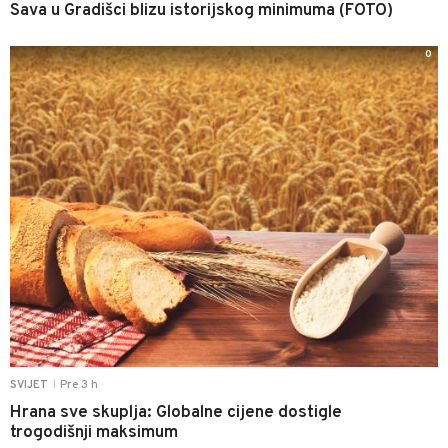
Sava u Gradišci blizu istorijskog minimuma (FOTO)
0
Pre 3 h
SVIJET
|
Hrana sve skuplja: Globalne cijene dostigle
trogodišnji maksimum