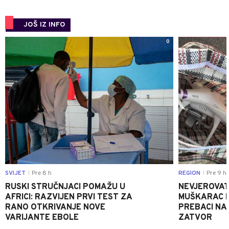
JOŠ IZ INFO
0
SVIJET
Pre 8 h
REGION
Pre 9 h
|
|
RUSKI STRUČNJACI POMAŽU U
NEVJEROVATA
AFRICI: RAZVIJEN PRVI TEST ZA
MUŠKARAC H
RANO OTKRIVANJE NOVE
PREBACI NA
VARIJANTE EBOLE
ZATVOR