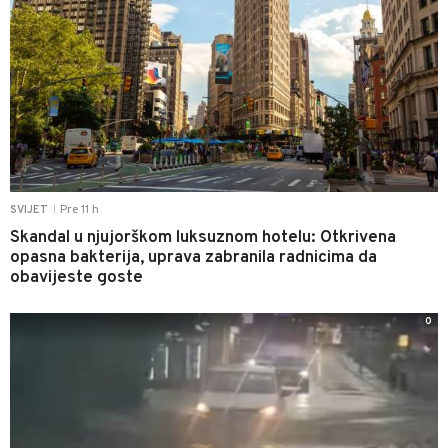
Pre 11 h
SVIJET
|
Skandal u njujorškom luksuznom hotelu: Otkrivena
opasna bakterija, uprava zabranila radnicima da
obavijeste goste
0