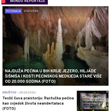
MONDO REPORTAŽE
0
21.07.2026.
PUTOVANJA
NAJDUŽA PEĆINA U BIH KRIJE JEZERO, HILJADE
ŠIŠMIŠA I KOSTI PEĆINSKOG MEDVJEDA STARE VIŠE
OD 20.000 GODINA (FOTO)
0
DRUŠTVO
28.06.2026.
|
Teslić čuva praistoriju: Rastuška pećina
kao svjedok života neandertalaca
(FOTO)