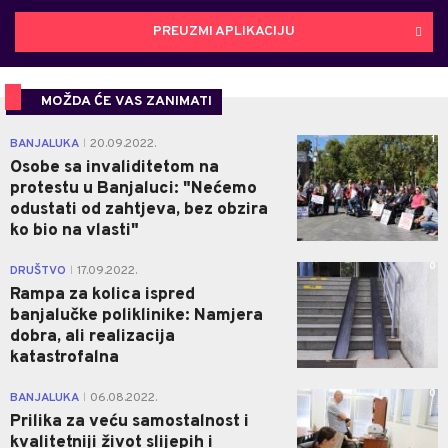
PREUZMI APLIKACIJU
MOŽDA ĆE VAS ZANIMATI
1
BANJALUKA
20.09.2022.
|
Osobe sa invaliditetom na
protestu u Banjaluci: "Nećemo
odustati od zahtjeva, bez obzira
ko bio na vlasti"
0
DRUŠTVO
17.09.2022.
|
Rampa za kolica ispred
banjalučke poliklinike: Namjera
dobra, ali realizacija
katastrofalna
0
BANJALUKA
06.08.2022.
|
Prilika za veću samostalnost i
kvalitetniji život slijepih i