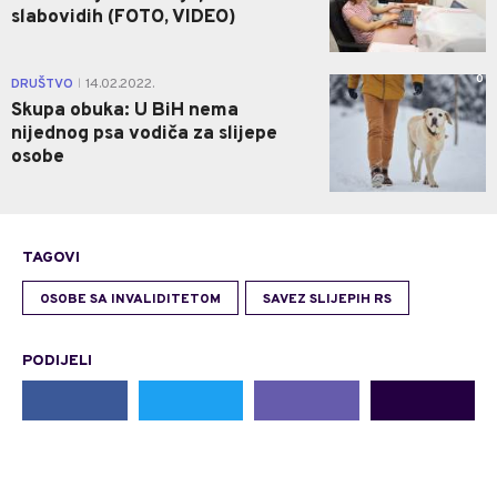
slabovidih (FOTO, VIDEO)
0
DRUŠTVO
14.02.2022.
|
Skupa obuka: U BiH nema
nijednog psa vodiča za slijepe
osobe
TAGOVI
OSOBE SA INVALIDITETOM
SAVEZ SLIJEPIH RS
PODIJELI