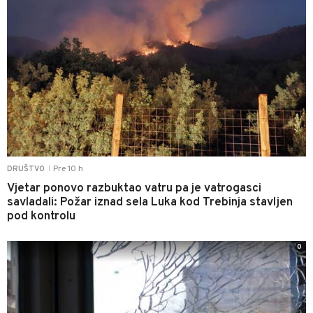
Pre 10 h
DRUŠTVO
|
Vjetar ponovo razbuktao vatru pa je vatrogasci
savladali: Požar iznad sela Luka kod Trebinja stavljen
pod kontrolu
0