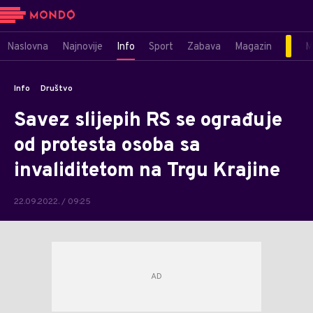
Naslovna
Najnovije
Info
Sport
Zabava
Magazin
M
Info
Društvo
Savez slijepih RS se ograđuje
od protesta osoba sa
invaliditetom na Trgu Krajine
22.09.2022. / 09:25