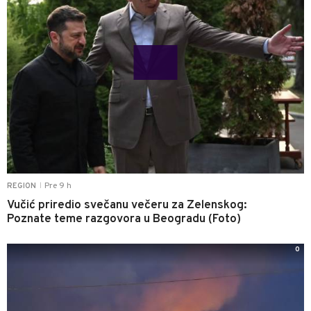
Pre 9 h
REGION
|
Vučić priredio svečanu večeru za Zelenskog:
Poznate teme razgovora u Beogradu (Foto)
0