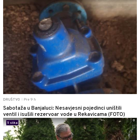
Pre 9 h
DRUŠTVO
|
Sabotaža u Banjaluci: Nesavjesni pojedinci uništili
ventil i isušili rezervoar vode u Rekavicama (FOTO)
0
5 slika