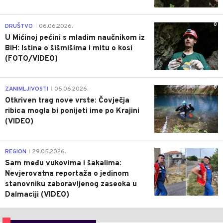
0
DRUŠTVO
06.06.2026.
|
U Mićinoj pećini s mladim naučnikom iz
BiH: Istina o šišmišima i mitu o kosi
(FOTO/VIDEO)
0
ZANIMLJIVOSTI
05.06.2026.
|
Otkriven trag nove vrste: Čovječja
ribica mogla bi ponijeti ime po Krajini
(VIDEO)
0
REGION
29.05.2026.
|
Sam među vukovima i šakalima:
Nevjerovatna reportaža o jedinom
stanovniku zaboravljenog zaseoka u
Dalmaciji (VIDEO)