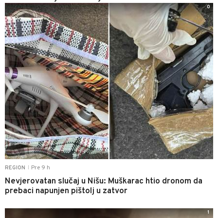
0
Pre 9 h
REGION
|
Nevjerovatan slučaj u Nišu: Muškarac htio dronom da
prebaci napunjen pištolj u zatvor
1