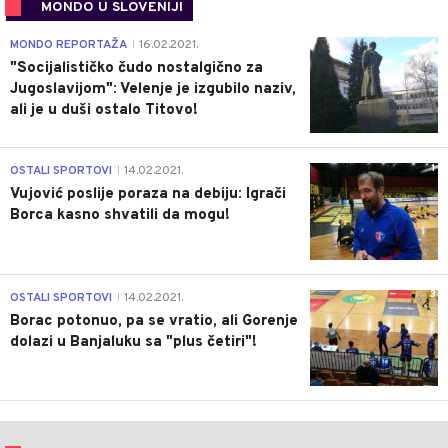
MONDO U SLOVENIJI
4
MONDO REPORTAŽA
16.02.2021.
|
"Socijalističko čudo nostalgično za
Jugoslavijom": Velenje je izgubilo naziv,
ali je u duši ostalo Titovo!
1
OSTALI SPORTOVI
14.02.2021.
|
Vujović poslije poraza na debiju: Igrači
Borca kasno shvatili da mogu!
3
OSTALI SPORTOVI
14.02.2021.
|
Borac potonuo, pa se vratio, ali Gorenje
dolazi u Banjaluku sa "plus četiri"!