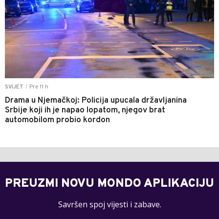
Pre 11 h
SVIJET
|
Drama u Njemačkoj: Policija upucala državljanina
Srbije koji ih je napao lopatom, njegov brat
automobilom probio kordon
PREUZMI NOVU MONDO APLIKACIJU
Savršen spoj vijesti i zabave.