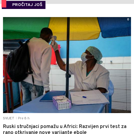
PROČITAJ JOŠ
0
Pre 8 h
SVIJET
|
Ruski stručnjaci pomažu u Africi: Razvijen prvi test za
rano otkrivanje nove varijante ebole