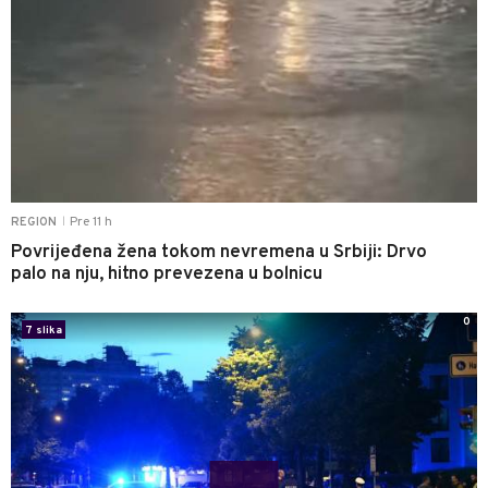
Pre 11 h
REGION
|
Povrijeđena žena tokom nevremena u Srbiji: Drvo
palo na nju, hitno prevezena u bolnicu
0
7 slika