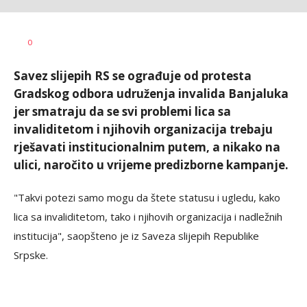
Dušan
AUTOR
0
Volaš
Savez slijepih RS se ograđuje od protesta
Gradskog odbora udruženja invalida Banjaluka
jer smatraju da se svi problemi lica sa
invaliditetom i njihovih organizacija trebaju
rješavati institucionalnim putem, a nikako na
ulici, naročito u vrijeme predizborne kampanje.
"Takvi potezi samo mogu da štete statusu i ugledu, kako
lica sa invaliditetom, tako i njihovih organizacija i nadležnih
institucija", saopšteno je iz Saveza slijepih Republike
Srpske.