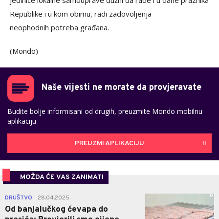
jedinice lokalne samouprave dužni da rade i u dane praznika
Republike i u kom obimu, radi zadovoljenja
neophodnih potreba građana.
(Mondo)
Naše vijesti ne morate da provjeravate
Budite bolje informisani od drugih, preuzmite Mondo mobilnu
aplikaciju
PREUZMI APLIKACIJU
MOŽDA ĆE VAS ZANIMATI
0
DRUŠTVO
28.04.2025.
|
Od banjalučkog ćevapa do