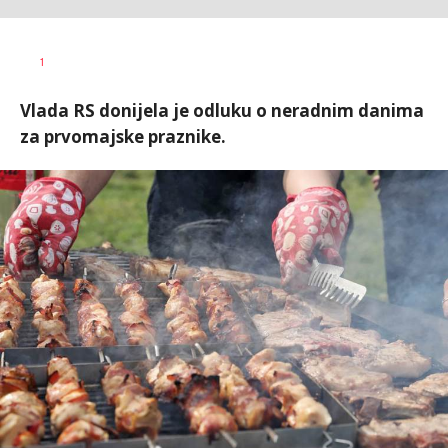
Dragana
AUTOR
1
Božić
Vlada RS donijela je odluku o neradnim danima
za prvomajske praznike.