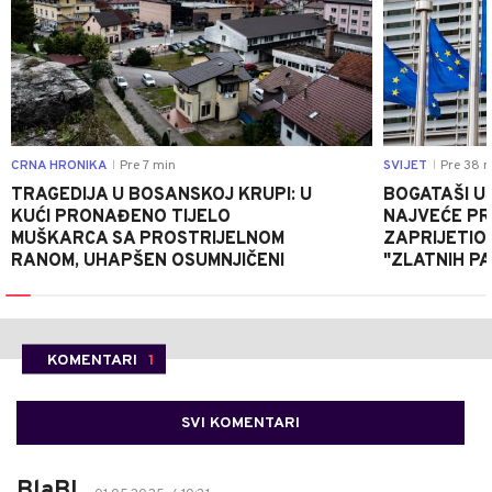
CRNA HRONIKA
Pre 7 min
SVIJET
Pre 38 m
|
|
TRAGEDIJA U BOSANSKOJ KRUPI: U
BOGATAŠI U
KUĆI PRONAĐENO TIJELO
NAJVEĆE PRI
MUŠKARCA SA PROSTRIJELNOM
ZAPRIJETIO
RANOM, UHAPŠEN OSUMNJIČENI
"ZLATNIH P
KOMENTARI
1
SVI KOMENTARI
BlaBL