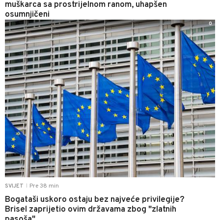
muškarca sa prostrijelnom ranom, uhapšen
osumnjičeni
0
Pre 38 min
SVIJET
|
Bogataši uskoro ostaju bez najveće privilegije?
Brisel zaprijetio ovim državama zbog "zlatnih
pasoša"