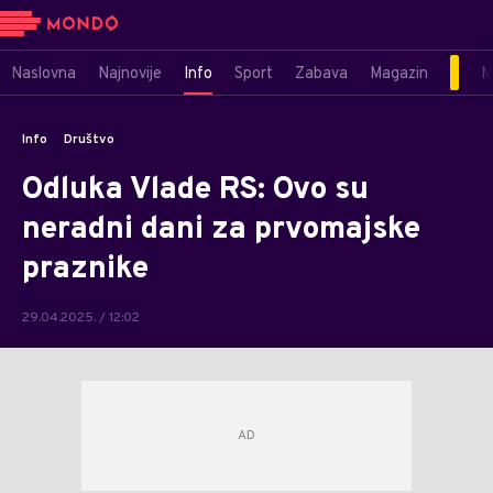
Naslovna
Najnovije
Info
Sport
Zabava
Magazin
M
Info
Društvo
Odluka Vlade RS: Ovo su
neradni dani za prvomajske
praznike
29.04.2025. / 12:02