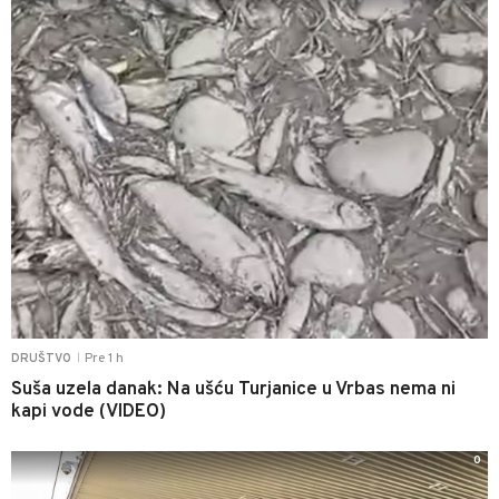
Pre 1 h
DRUŠTVO
|
Suša uzela danak: Na ušću Turjanice u Vrbas nema ni
kapi vode (VIDEO)
0