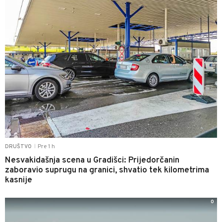
Pre 1 h
DRUŠTVO
|
Nesvakidašnja scena u Gradišci: Prijedorčanin
zaboravio suprugu na granici, shvatio tek kilometrima
kasnije
0