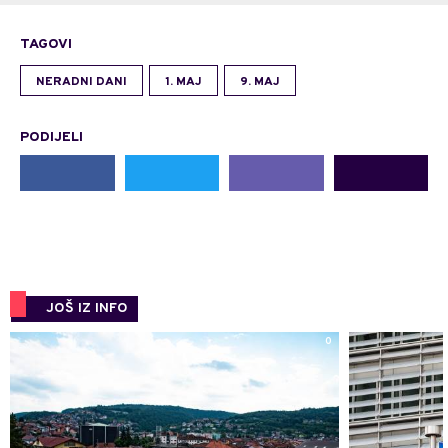
TAGOVI
NERADNI DANI
1. MAJ
9. MAJ
PODIJELI
JOŠ IZ INFO
0