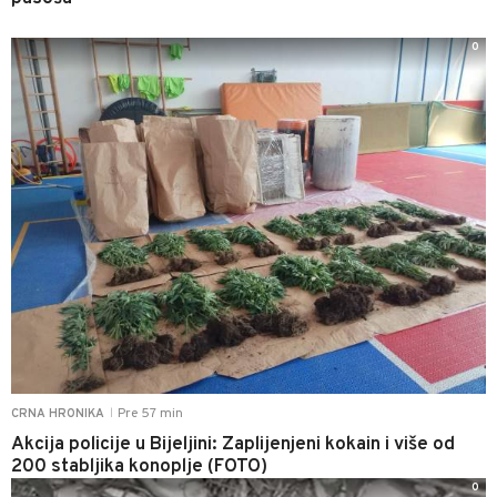
0
Pre 57 min
CRNA HRONIKA
|
Akcija policije u Bijeljini: Zaplijenjeni kokain i više od
200 stabljika konoplje (FOTO)
0