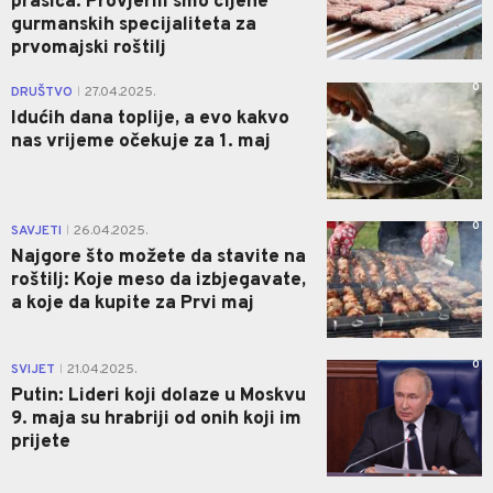
prasića: Provjerili smo cijene
gurmanskih specijaliteta za
prvomajski roštilj
0
DRUŠTVO
27.04.2025.
|
Idućih dana toplije, a evo kakvo
nas vrijeme očekuje za 1. maj
0
SAVJETI
26.04.2025.
|
Najgore što možete da stavite na
roštilj: Koje meso da izbjegavate,
a koje da kupite za Prvi maj
0
SVIJET
21.04.2025.
|
Putin: Lideri koji dolaze u Moskvu
9. maja su hrabriji od onih koji im
prijete