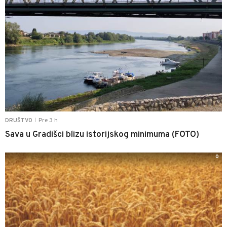
Pre 3 h
DRUŠTVO
|
Sava u Gradišci blizu istorijskog minimuma (FOTO)
0