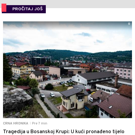
PROČITAJ JOŠ
0
Pre 7 min
CRNA HRONIKA
|
Tragedija u Bosanskoj Krupi: U kući pronađeno tijelo