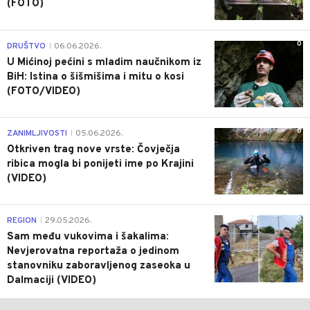
(FOTO)
0
DRUŠTVO
06.06.2026.
|
U Mićinoj pećini s mladim naučnikom iz
BiH: Istina o šišmišima i mitu o kosi
(FOTO/VIDEO)
0
ZANIMLJIVOSTI
05.06.2026.
|
Otkriven trag nove vrste: Čovječja
ribica mogla bi ponijeti ime po Krajini
(VIDEO)
0
REGION
29.05.2026.
|
Sam među vukovima i šakalima:
Nevjerovatna reportaža o jedinom
stanovniku zaboravljenog zaseoka u
Dalmaciji (VIDEO)