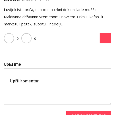
01.05.2025. / 10:21
I uvijek ista priča, ti sirotinjo crkni dok oni lade mu** na
Maldivima državnim vremenom i novcem. Crkni u kafani ili
marketu i petak, subotu, i nedelju.
0
0
Upiši ime