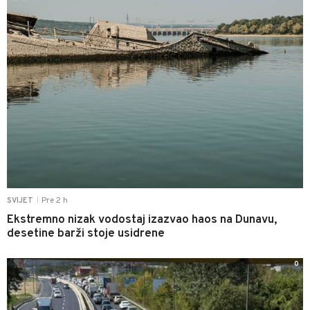
Pre 2 h
SVIJET
|
Ekstremno nizak vodostaj izazvao haos na Dunavu,
desetine barži stoje usidrene
0