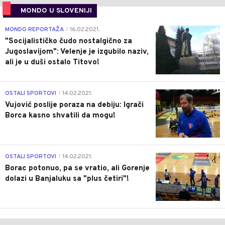
MONDO U SLOVENIJI
4
MONDO REPORTAŽA
16.02.2021.
|
"Socijalističko čudo nostalgično za
Jugoslavijom": Velenje je izgubilo naziv,
ali je u duši ostalo Titovo!
1
OSTALI SPORTOVI
14.02.2021.
|
Vujović poslije poraza na debiju: Igrači
Borca kasno shvatili da mogu!
3
OSTALI SPORTOVI
14.02.2021.
|
Borac potonuo, pa se vratio, ali Gorenje
dolazi u Banjaluku sa "plus četiri"!