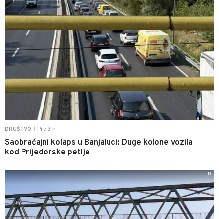
Pre 3 h
DRUŠTVO
|
Saobraćajni kolaps u Banjaluci: Duge kolone vozila
kod Prijedorske petlje
0