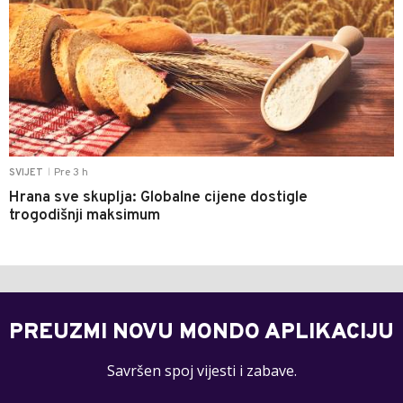
Pre 3 h
SVIJET
|
Hrana sve skuplja: Globalne cijene dostigle
trogodišnji maksimum
PREUZMI NOVU MONDO APLIKACIJU
Savršen spoj vijesti i zabave.