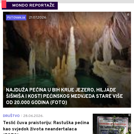
MONDO REPORTAŽE
0
21.07.2026.
PUTOVANJA
NAJDUŽA PEĆINA U BIH KRIJE JEZERO, HILJADE
ŠIŠMIŠA I KOSTI PEĆINSKOG MEDVJEDA STARE VIŠE
OD 20.000 GODINA (FOTO)
0
DRUŠTVO
28.06.2026.
|
Teslić čuva praistoriju: Rastuška pećina
kao svjedok života neandertalaca