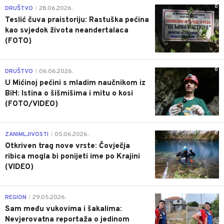
0
DRUŠTVO
28.06.2026.
|
Teslić čuva praistoriju: Rastuška pećina
kao svjedok života neandertalaca
(FOTO)
0
DRUŠTVO
06.06.2026.
|
U Mićinoj pećini s mladim naučnikom iz
BiH: Istina o šišmišima i mitu o kosi
(FOTO/VIDEO)
0
ZANIMLJIVOSTI
05.06.2026.
|
Otkriven trag nove vrste: Čovječja
ribica mogla bi ponijeti ime po Krajini
(VIDEO)
0
REGION
29.05.2026.
|
Sam među vukovima i šakalima:
Nevjerovatna reportaža o jedinom