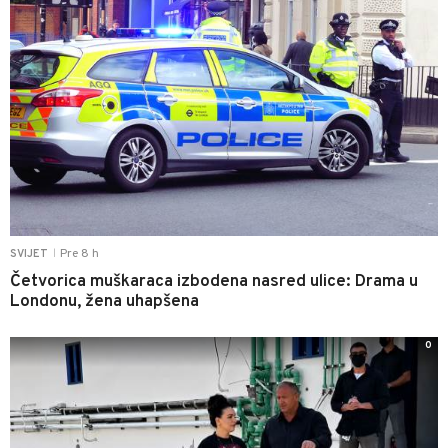
Pre 8 h
SVIJET
|
Četvorica muškaraca izbodena nasred ulice: Drama u
Londonu, žena uhapšena
0