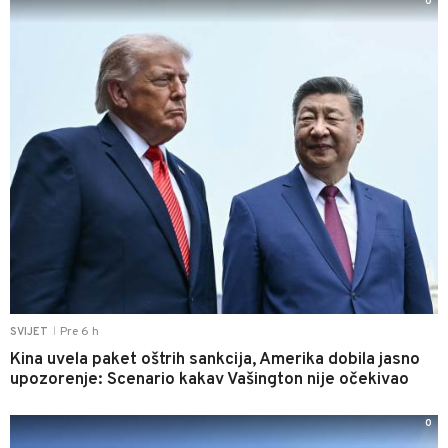
0
Pre 6 h
SVIJET
|
Kina uvela paket oštrih sankcija, Amerika dobila jasno
upozorenje: Scenario kakav Vašington nije očekivao
0