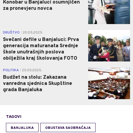
Konobar u Banjaluci osumnjičen
za pronevjeru novca
5
DRUŠTVO
20.05.2025.
|
Svečani defile u Banjaluci: Prva
generacija maturanata Srednje
škole unutrašnjih poslova
obilježila kraj školovanja FOTO
0
POLITIKA
20.05.2025.
|
Budžet na stolu: Zakazana
vanredna sjednica Skupštine
grada Banjaluka
TAGOVI
BANJALUKA
OBUSTAVA SAOBRAĆAJA