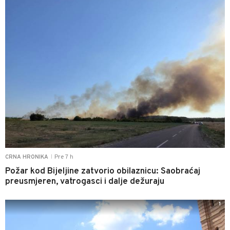
Pre 7 h
CRNA HRONIKA
|
Požar kod Bijeljine zatvorio obilaznicu: Saobraćaj
preusmjeren, vatrogasci i dalje dežuraju
1