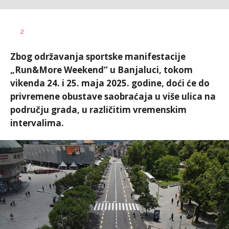
Nikolina
AUTOR
2
Damjanić
Zbog održavanja sportske manifestacije
„Run&More Weekend“ u Banjaluci, tokom
vikenda 24. i 25. maja 2025. godine, doći će do
privremene obustave saobraćaja u više ulica na
području grada, u različitim vremenskim
intervalima.