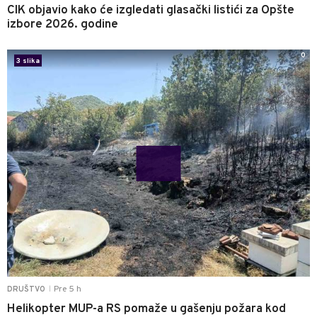
CIK objavio kako će izgledati glasački listići za Opšte
izbore 2026. godine
0
3 slika
Pre 5 h
DRUŠTVO
|
Helikopter MUP-a RS pomaže u gašenju požara kod