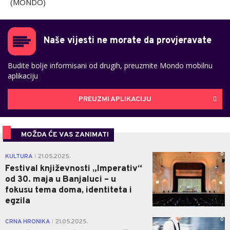
(MONDO)
Naše vijesti ne morate da provjeravate
Budite bolje informisani od drugih, preuzmite Mondo mobilnu
aplikaciju
PREUZMI APLIKACIJU
MOŽDA ĆE VAS ZANIMATI
0
KULTURA
21.05.2025.
|
Festival književnosti „Imperativ“
od 30. maja u Banjaluci – u
fokusu tema doma, identiteta i
egzila
0
CRNA HRONIKA
21.05.2025.
|