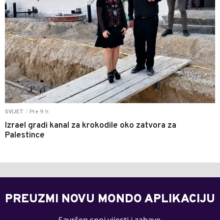
Pre 9 h
SVIJET
|
Izrael gradi kanal za krokodile oko zatvora za
Palestince
PREUZMI NOVU MONDO APLIKACIJU