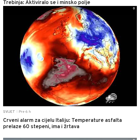
Trebinja: Aktiviralo se i minsko polje
0
Pre 6 h
SVIJET
|
Crveni alarm za cijelu Italiju: Temperature asfalta
prelaze 60 stepeni, ima i žrtava