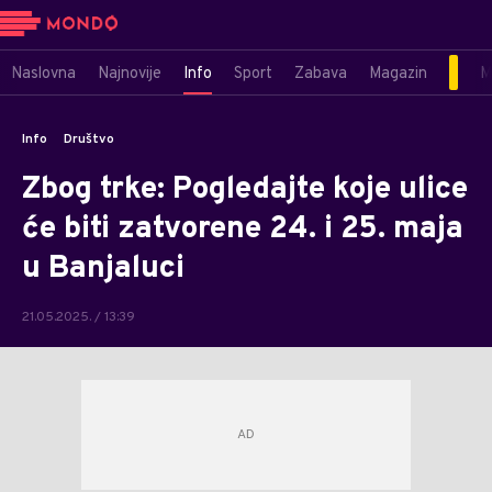
Naslovna
Najnovije
Info
Sport
Zabava
Magazin
M
Info
Društvo
Zbog trke: Pogledajte koje ulice
će biti zatvorene 24. i 25. maja
u Banjaluci
21.05.2025. / 13:39