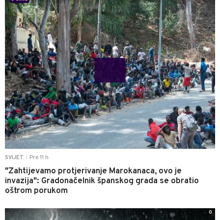
Pre 11 h
SVIJET
|
"Zahtijevamo protjerivanje Marokanaca, ovo je
invazija": Gradonačelnik španskog grada se obratio
oštrom porukom
0