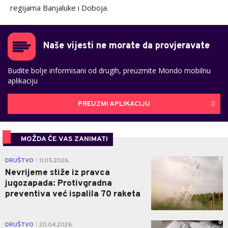
regijama Banjaluke i Doboja.
Naše vijesti ne morate da provjeravate
Budite bolje informisani od drugih, preuzmite Mondo mobilnu
aplikaciju
PREUZMI APLIKACIJU
MOŽDA ĆE VAS ZANIMATI
0
DRUŠTVO
11.05.2026.
|
Nevrijeme stiže iz pravca
jugozapada: Protivgradna
preventiva već ispalila 70 raketa
0
DRUŠTVO
20.04.2026.
|