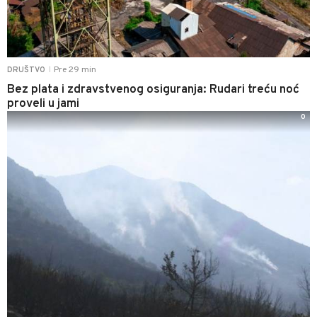
Pre 29 min
DRUŠTVO
|
Bez plata i zdravstvenog osiguranja: Rudari treću noć
proveli u jami
0