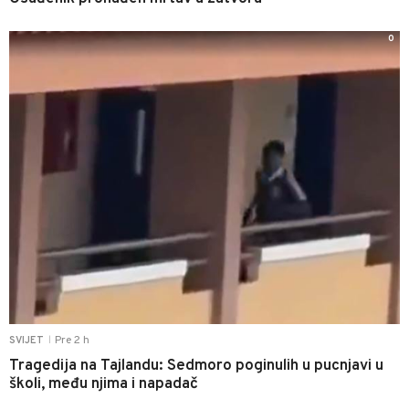
0
Pre 2 h
SVIJET
|
Tragedija na Tajlandu: Sedmoro poginulih u pucnjavi u
školi, među njima i napadač