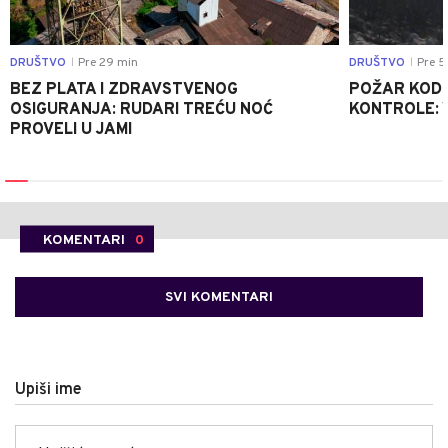
DRUŠTVO
Pre 29 min
DRUŠTVO
Pre 5
|
|
BEZ PLATA I ZDRAVSTVENOG
POŽAR KOD K
OSIGURANJA: RUDARI TREĆU NOĆ
KONTROLE: 
PROVELI U JAMI
KOMENTARI
0
SVI KOMENTARI
Upiši ime