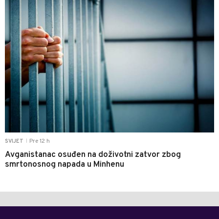
Pre 12 h
SVIJET
|
Avganistanac osuđen na doživotni zatvor zbog
smrtonosnog napada u Minhenu