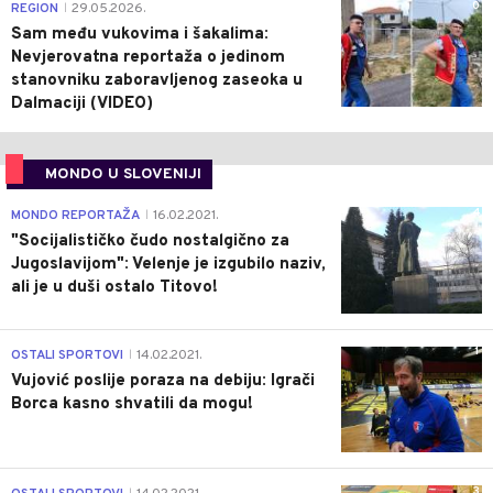
0
REGION
29.05.2026.
|
Sam među vukovima i šakalima:
Nevjerovatna reportaža o jedinom
stanovniku zaboravljenog zaseoka u
Dalmaciji (VIDEO)
MONDO U SLOVENIJI
4
MONDO REPORTAŽA
16.02.2021.
|
"Socijalističko čudo nostalgično za
Jugoslavijom": Velenje je izgubilo naziv,
ali je u duši ostalo Titovo!
1
OSTALI SPORTOVI
14.02.2021.
|
Vujović poslije poraza na debiju: Igrači
Borca kasno shvatili da mogu!
3