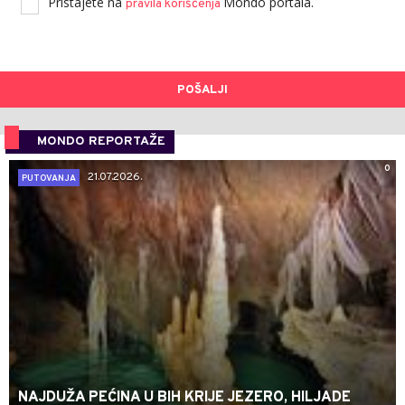
Pristajete na
Mondo portala.
pravila korišćenja
POŠALJI
MONDO REPORTAŽE
0
21.07.2026.
PUTOVANJA
NAJDUŽA PEĆINA U BIH KRIJE JEZERO, HILJADE