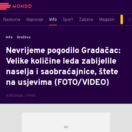
Naslovna
Najnovije
Info
Sport
Zabava
Magazin
M
Info
Društvo
Nevrijeme pogodilo Gradačac:
Velike količine leda zabijelile
naselja i saobraćajnice, štete
na usjevima (FOTO/VIDEO)
11.05.2026. / 17:45