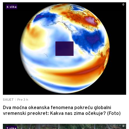
0
6 slika
Pre 3 h
SVIJET
|
Dva moćna okeanska fenomena pokreću globalni
vremenski preokret: Kakva nas zima očekuje? (Foto)
0
5 slika