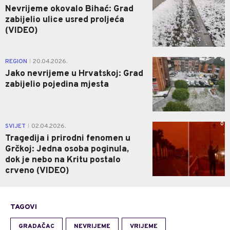
Nevrijeme okovalo Bihać: Grad
zabijelio ulice usred proljeća
(VIDEO)
0
REGION
20.04.2026.
|
Jako nevrijeme u Hrvatskoj: Grad
zabijelio pojedina mjesta
0
SVIJET
02.04.2026.
|
Tragedija i prirodni fenomen u
Grčkoj: Jedna osoba poginula,
dok je nebo na Kritu postalo
crveno (VIDEO)
TAGOVI
GRADAČAC
NEVRIJEME
VRIJEME