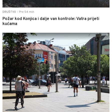
Pre 54 min
DRUŠTVO
|
Požar kod Konjica i dalje van kontrole: Vatra prijeti
kućama
0