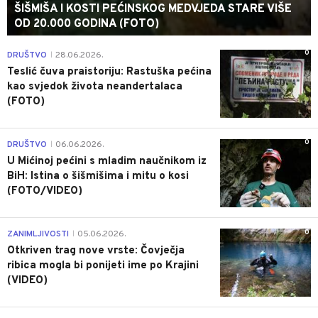
ŠIŠMIŠA I KOSTI PEĆINSKOG MEDVJEDA STARE VIŠE
OD 20.000 GODINA (FOTO)
0
DRUŠTVO
28.06.2026.
|
Teslić čuva praistoriju: Rastuška pećina
kao svjedok života neandertalaca
(FOTO)
0
DRUŠTVO
06.06.2026.
|
U Mićinoj pećini s mladim naučnikom iz
BiH: Istina o šišmišima i mitu o kosi
(FOTO/VIDEO)
0
ZANIMLJIVOSTI
05.06.2026.
|
Otkriven trag nove vrste: Čovječja
ribica mogla bi ponijeti ime po Krajini
(VIDEO)