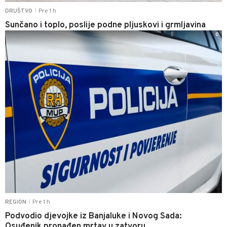
Pre 1 h
DRUŠTVO
|
Sunčano i toplo, poslije podne pljuskovi i grmljavina
0
Pre 1 h
REGION
|
Podvodio djevojke iz Banjaluke i Novog Sada:
Osuđenik pronađen mrtav u zatvoru