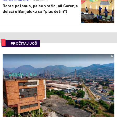
OSTALI SPORTOVI
14.02.2021.
|
Borac potonuo, pa se vratio, ali Gorenje
dolazi u Banjaluku sa "plus četiri"!
PROČITAJ JOŠ
0