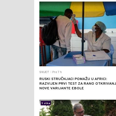
Pre 7 h
SVIJET
|
RUSKI STRUČNJACI POMAŽU U AFRICI:
RAZVIJEN PRVI TEST ZA RANO OTKRIVAN
NOVE VARIJANTE EBOLE
5 slika