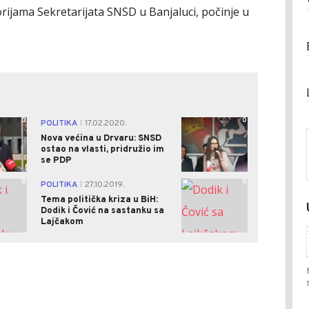
orijama Sekretarijata SNSD u Banjaluci, počinje u
0
0
POLITIKA
17.02.2020.
|
Nova većina u Drvaru: SNSD
ostao na vlasti, pridružio im
se PDP
0
0
POLITIKA
27.10.2019.
|
Tema politička kriza u BiH:
Dodik i Čović na sastanku sa
Lajčakom