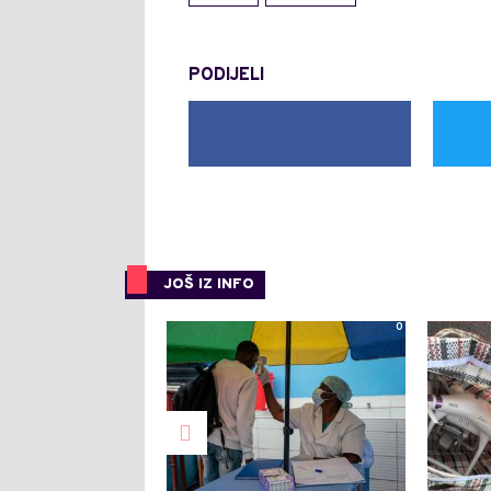
PODIJELI
JOŠ IZ INFO
0