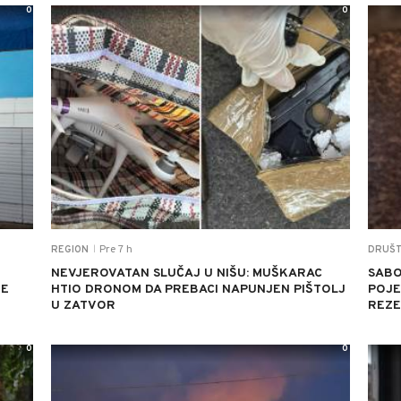
0
0
Pre 7 h
REGION
DRUŠ
|
NEVJEROVATAN SLUČAJ U NIŠU: MUŠKARAC
SABO
JE
HTIO DRONOM DA PREBACI NAPUNJEN PIŠTOLJ
POJED
U ZATVOR
REZE
0
0