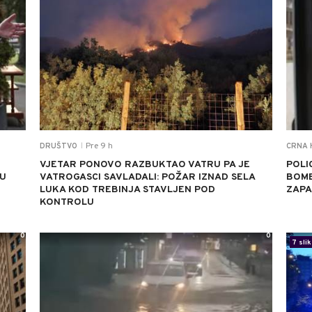
Pre 9 h
DRUŠTVO
CRNA 
|
VJETAR PONOVO RAZBUKTAO VATRU PA JE
POLI
 U
VATROGASCI SAVLADALI: POŽAR IZNAD SELA
BOMB
LUKA KOD TREBINJA STAVLJEN POD
ZAPA
KONTROLU
0
0
7 slik