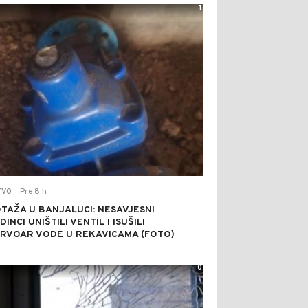
1
Pre 8 h
TVO
|
TAŽA U BANJALUCI: NESAVJESNI
INCI UNIŠTILI VENTIL I ISUŠILI
RVOAR VODE U REKAVICAMA (FOTO)
0