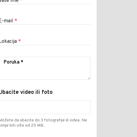
Vaše ime
*
E-mail
*
Lokacija
*
Ubacite video ili foto
Možete da ubacite do 3 fotografije ili videa. Ne
smije biti više od 25 MB.