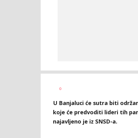
Dragana
AUTOR
0
Božić
U Banjaluci će sutra biti održ
koje će predvoditi lideri tih p
najavljeno je iz SNSD-a.