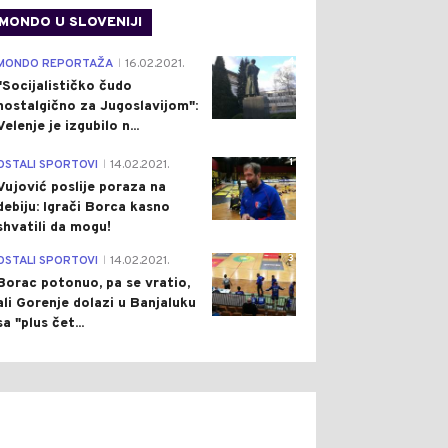
MONDO U SLOVENIJI
4
MONDO REPORTAŽA
16.02.2021.
|
"Socijalističko čudo
nostalgično za Jugoslavijom":
Velenje je izgubilo n...
1
OSTALI SPORTOVI
14.02.2021.
|
Vujović poslije poraza na
debiju: Igrači Borca kasno
shvatili da mogu!
3
OSTALI SPORTOVI
14.02.2021.
|
Borac potonuo, pa se vratio,
ali Gorenje dolazi u Banjaluku
sa "plus čet...