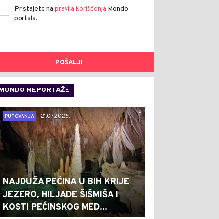
Pristajete na
pravila korišćenja
Mondo
portala.
POŠALJI
MONDO REPORTAŽE
0
21.07.2026.
PUTOVANJA
0
0
NAJDUŽA PEĆINA U BIH KRIJE
JEZERO, HILJADE ŠIŠMIŠA I
KOSTI PEĆINSKOG MED...