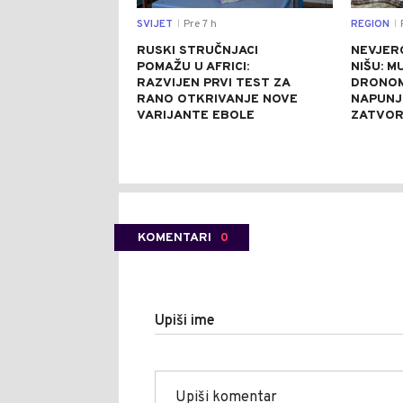
SVIJET
Pre 7 h
REGION
P
|
|
RUSKI STRUČNJACI
NEVJER
POMAŽU U AFRICI:
NIŠU: M
RAZVIJEN PRVI TEST ZA
DRONOM
RANO OTKRIVANJE NOVE
NAPUNJ
VARIJANTE EBOLE
ZATVO
KOMENTARI
0
Upiši ime