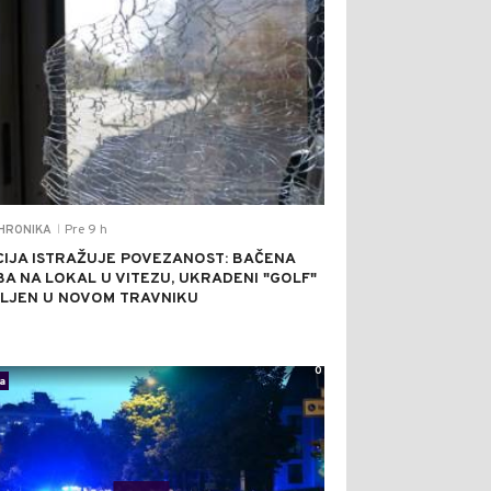
Pre 9 h
HRONIKA
|
CIJA ISTRAŽUJE POVEZANOST: BAČENA
A NA LOKAL U VITEZU, UKRADENI "GOLF"
LJEN U NOVOM TRAVNIKU
0
a