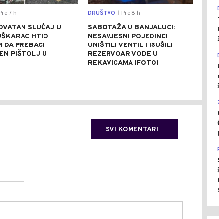
re 7 h
DRUŠTVO
Pre 8 h
REGI
|
OVATAN SLUČAJ U
SABOTAŽA U BANJALUCI:
VUČ
UŠKARAC HTIO
NESAVJESNI POJEDINCI
VEČ
 DA PREBACI
UNIŠTILI VENTIL I ISUŠILI
POZ
EN PIŠTOLJ U
REZERVOAR VODE U
RAZ
R
REKAVICAMA (FOTO)
(FO
SVI KOMENTARI