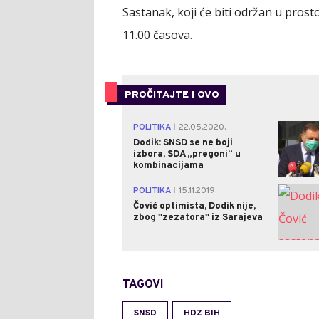
Sastanak, koji će biti održan u prost
11.00 časova.
PROČITAJTE I OVO
POLITIKA
22.05.2020.
|
Dodik: SNSD se ne boji
izbora, SDA „pregoni“ u
kombinacijama
POLITIKA
15.11.2019.
|
Čović optimista, Dodik nije,
zbog ''zezatora'' iz Sarajeva
TAGOVI
SNSD
HDZ BIH