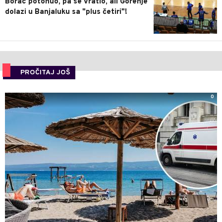
Borac potonuo, pa se vratio, ali Gorenje
dolazi u Banjaluku sa "plus četiri"!
PROČITAJ JOŠ
0