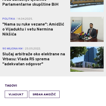
Parlamentarne skupštine BiH
0
POLITIKA
14.04.2025.
|
"Nama su ruke vezane": Amidžić
o Vijaduktu i vetu Nermina
Nikšića
0
90 MILIONA KM
25.05.2022.
|
Slučaj arbitraže oko elektrane na
Vrbasu: Vlada RS sprema
''adekvatan odgovor"
TAGOVI
VIJADUKT
SRĐAN AMIDŽIĆ