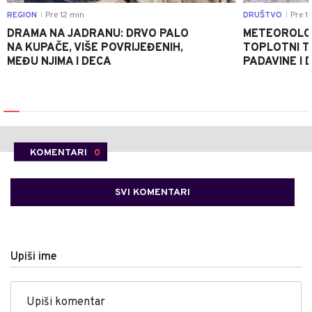
REGION
Pre 12 min
DRUŠTVO
Pre 1
|
|
DRAMA NA JADRANU: DRVO PALO
METEOROLOZ
NA KUPAČE, VIŠE POVRIJEĐENIH,
TOPLOTNI T
MEĐU NJIMA I DECA
PADAVINE I 
KOMENTARI
0
SVI KOMENTARI
Upiši ime