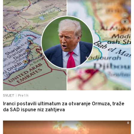
Pre 1 h
SVIJET
|
Iranci postavili ultimatum za otvaranje Ormuza, traže
da SAD ispune niz zahtjeva
0