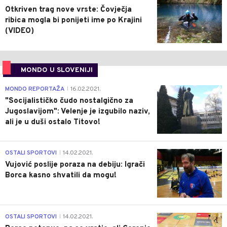
Otkriven trag nove vrste: Čovječja
ribica mogla bi ponijeti ime po Krajini
(VIDEO)
MONDO U SLOVENIJI
4
MONDO REPORTAŽA
16.02.2021.
|
"Socijalističko čudo nostalgično za
Jugoslavijom": Velenje je izgubilo naziv,
ali je u duši ostalo Titovo!
1
OSTALI SPORTOVI
14.02.2021.
|
Vujović poslije poraza na debiju: Igrači
Borca kasno shvatili da mogu!
3
OSTALI SPORTOVI
14.02.2021.
|