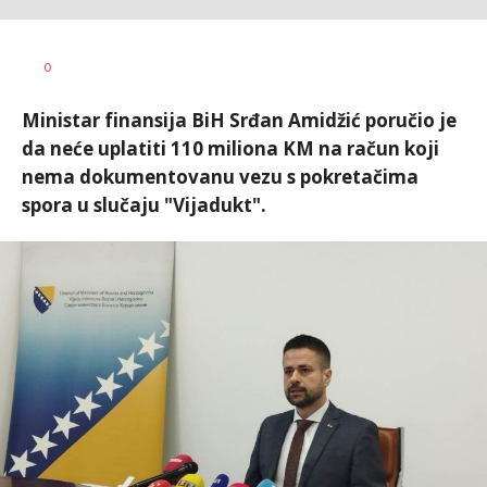
Nikolina
AUTOR
0
Damjanić
Ministar finansija BiH Srđan Amidžić poručio je
da neće uplatiti 110 miliona KM na račun koji
nema dokumentovanu vezu s pokretačima
spora u slučaju "Vijadukt".