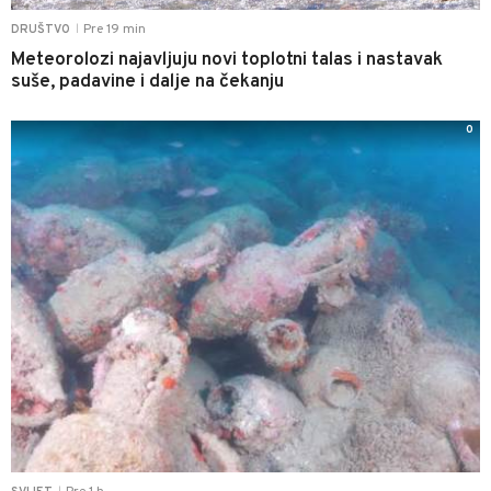
Pre 19 min
DRUŠTVO
|
Meteorolozi najavljuju novi toplotni talas i nastavak
suše, padavine i dalje na čekanju
0