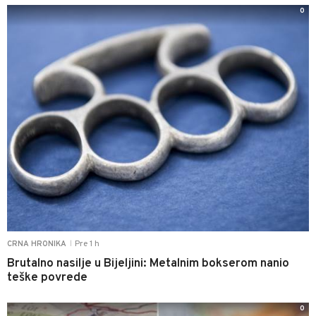
0
Pre 1 h
CRNA HRONIKA
|
Brutalno nasilje u Bijeljini: Metalnim bokserom nanio
teške povrede
0