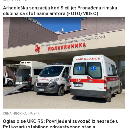
Pre 1 h
SVIJET
|
Arheološka senzacija kod Sicilije: Pronađena rimska
olupina sa stotinama amfora (FOTO/VIDEO)
0
Pre 1 h
CRNA HRONIKA
|
Oglasio se UKC RS: Povrijeđeni suvozač iz nesreće u
Potkozarju stabilnog zdravstvenog stanja