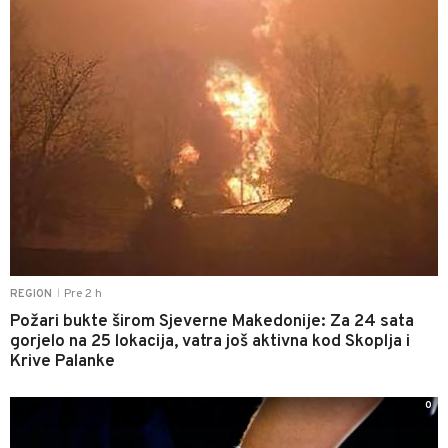
Pre 2 h
REGION
|
Požari bukte širom Sjeverne Makedonije: Za 24 sata
gorjelo na 25 lokacija, vatra još aktivna kod Skoplja i
Krive Palanke
0