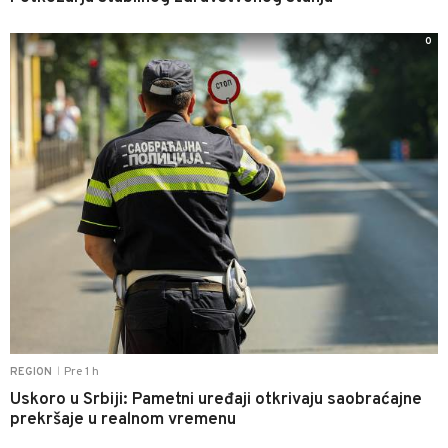
0
Pre 1 h
REGION
|
Uskoro u Srbiji: Pametni uređaji otkrivaju saobraćajne
prekršaje u realnom vremenu