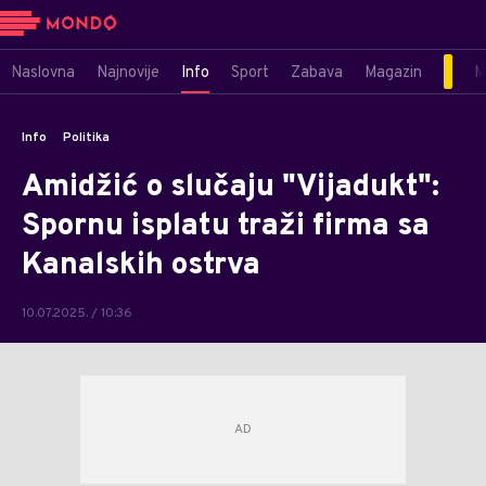
Naslovna
Najnovije
Info
Sport
Zabava
Magazin
M
Info
Politika
Amidžić o slučaju "Vijadukt":
Spornu isplatu traži firma sa
Kanalskih ostrva
10.07.2025. / 10:36