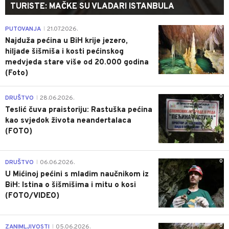
TURISTE: MAČKE SU VLADARI ISTANBULA
0
PUTOVANJA
21.07.2026.
|
Najduža pećina u BiH krije jezero,
hiljade šišmiša i kosti pećinskog
medvjeda stare više od 20.000 godina
(Foto)
0
DRUŠTVO
28.06.2026.
|
Teslić čuva praistoriju: Rastuška pećina
kao svjedok života neandertalaca
(FOTO)
0
DRUŠTVO
06.06.2026.
|
U Mićinoj pećini s mladim naučnikom iz
BiH: Istina o šišmišima i mitu o kosi
(FOTO/VIDEO)
0
ZANIMLJIVOSTI
05.06.2026.
|