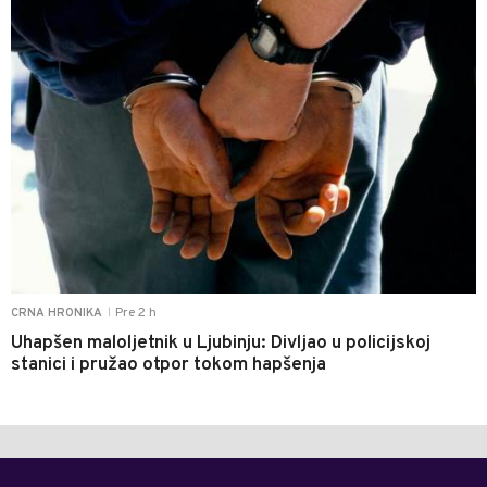
Pre 2 h
CRNA HRONIKA
|
Uhapšen maloljetnik u Ljubinju: Divljao u policijskoj
stanici i pružao otpor tokom hapšenja