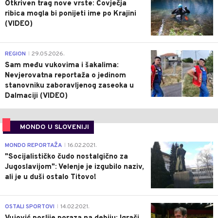
Otkriven trag nove vrste: Čovječja
ribica mogla bi ponijeti ime po Krajini
(VIDEO)
0
REGION
29.05.2026.
|
Sam među vukovima i šakalima:
Nevjerovatna reportaža o jedinom
stanovniku zaboravljenog zaseoka u
Dalmaciji (VIDEO)
MONDO U SLOVENIJI
4
MONDO REPORTAŽA
16.02.2021.
|
"Socijalističko čudo nostalgično za
Jugoslavijom": Velenje je izgubilo naziv,
ali je u duši ostalo Titovo!
1
OSTALI SPORTOVI
14.02.2021.
|