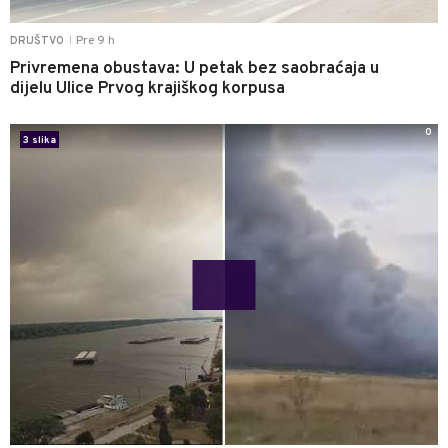
Pre 9 h
DRUŠTVO
|
Privremena obustava: U petak bez saobraćaja u
dijelu Ulice Prvog krajiškog korpusa
0
3 slika