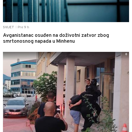
Pre 9 h
SVIJET
|
Avganistanac osuđen na doživotni zatvor zbog
smrtonosnog napada u Minhenu
0