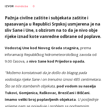
SRNA
AUTOR
0
IZVOR
mondo.ba
1
Pažnja civilne zaštite i subjekata zaštite i
spasavanja u Republici Srpskoj usmjerena je na
sliv Sane i Une, s obzirom na to da je nivo obje
rijeke iznad kote vanredne odbrane od poplave.
Vodostaj Une kod Novog Grada stagnira,
prema
inforamaciji Republičkog hidrometeorološkog zavoda od
9.00 časova, a
nivo Sane kod Prijedora opada.
"Možemo konstatovati da je došlo do blagog pada
vodostaja rijeke Sane i on trenutno iznosi 485 centimetara.
Što se tiče stambenih objekata,
pod vodom su naselja
Tukovi, Gomjenica, Raškovac, Brezičani i Bišćani.
Imamo veliki broj poplavljenih objekata
. U posljednje
vrijeme nam se pojavljuje i problem sa podzemnim