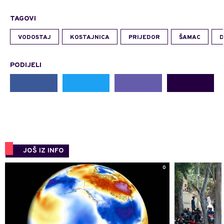
TAGOVI
VODOSTAJ
KOSTAJNICA
PRIJEDOR
ŠAMAC
D
PODIJELI
JOŠ IZ INFO
0