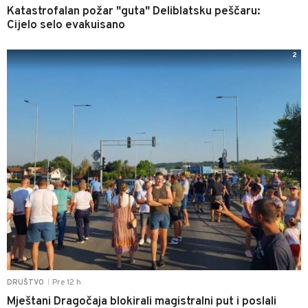
Katastrofalan požar "guta" Deliblatsku peščaru:
Cijelo selo evakuisano
2
Pre 12 h
DRUŠTVO
|
Mještani Dragočaja blokirali magistralni put i poslali