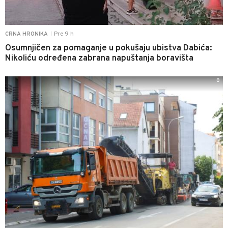
Pre 9 h
CRNA HRONIKA
|
Osumnjičen za pomaganje u pokušaju ubistva Dabića:
Nikoliću određena zabrana napuštanja boravišta
0