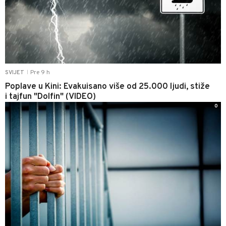
Pre 9 h
SVIJET
|
Poplave u Kini: Evakuisano više od 25.000 ljudi, stiže
i tajfun "Dolfin" (VIDEO)
0