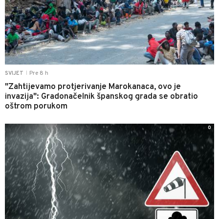
Pre 8 h
SVIJET
|
"Zahtijevamo protjerivanje Marokanaca, ovo je
invazija": Gradonačelnik španskog grada se obratio
oštrom porukom
0