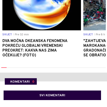
SVIJET
Pre 32 min
SVIJET
Pre 8 h
|
|
DVA MOĆNA OKEANSKA FENOMENA
"ZAHTIJEVA
POKREĆU GLOBALNI VREMENSKI
MAROKANACA
PREOKRET: KAKVA NAS ZIMA
GRADONAČE
OČEKUJE? (FOTO)
SE OBRATI
KOMENTARI
0
SVI KOMENTARI