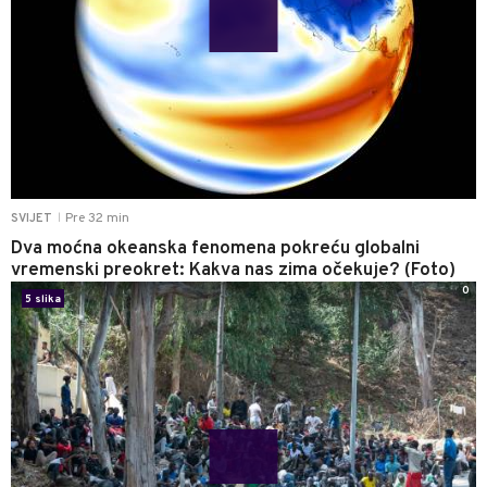
Pre 32 min
SVIJET
|
Dva moćna okeanska fenomena pokreću globalni
vremenski preokret: Kakva nas zima očekuje? (Foto)
0
5 slika