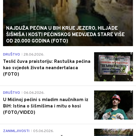
NAJDUŽA PEĆINA U BIH KRIJE JEZERO, HILJADE
ŠIŠMIŠA I KOSTI PEĆINSKOG MEDVJEDA STARE VIŠE
OD 20.000 GODINA (FOTO)
0
DRUŠTVO
28.06.2026.
|
Teslić čuva praistoriju: Rastuška pećina
kao svjedok života neandertalaca
(FOTO)
0
DRUŠTVO
06.06.2026.
|
U Mićinoj pećini s mladim naučnikom iz
BiH: Istina o šišmišima i mitu o kosi
(FOTO/VIDEO)
0
ZANIMLJIVOSTI
05.06.2026.
|