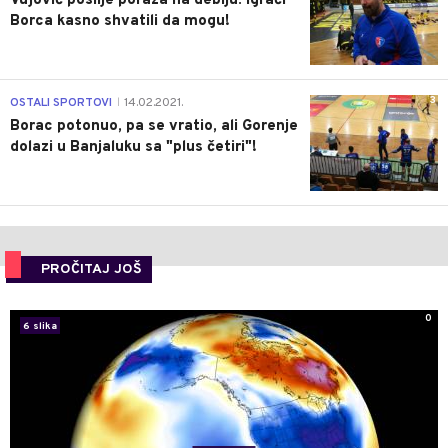
Vujović poslije poraza na debiju: Igrači
Borca kasno shvatili da mogu!
3
OSTALI SPORTOVI
14.02.2021.
|
Borac potonuo, pa se vratio, ali Gorenje
dolazi u Banjaluku sa "plus četiri"!
PROČITAJ JOŠ
0
6 slika