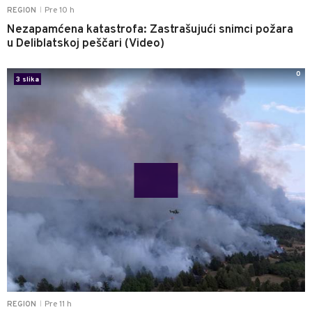
Pre 10 h
REGION
|
Nezapamćena katastrofa: Zastrašujući snimci požara
u Deliblatskoj peščari (Video)
0
3 slika
Pre 11 h
REGION
|