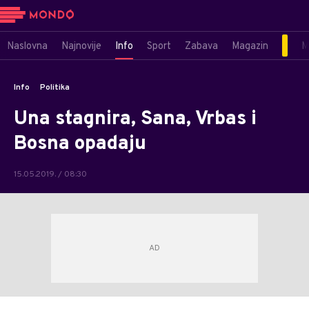
Naslovna
Najnovije
Info
Sport
Zabava
Magazin
M
Info
Politika
Una stagnira, Sana, Vrbas i
Bosna opadaju
15.05.2019. / 08:30