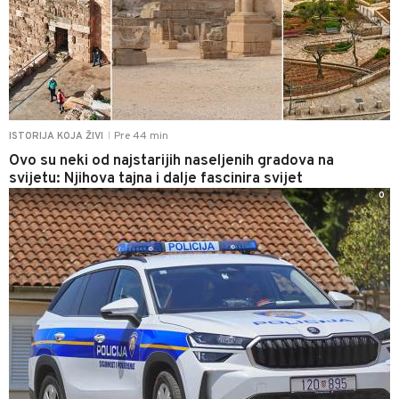
Pre 44 min
ISTORIJA KOJA ŽIVI
|
Ovo su neki od najstarijih naseljenih gradova na
svijetu: Njihova tajna i dalje fascinira svijet
0