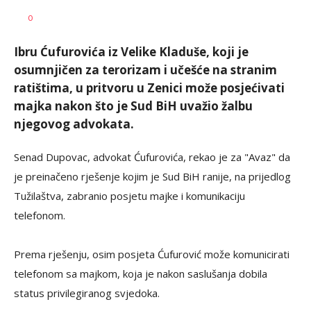
SRNA
AUTOR
0
1
Ibru Ćufurovića iz Velike Kladuše, koji je
osumnjičen za terorizam i učešće na stranim
ratištima, u pritvoru u Zenici može posjećivati
majka nakon što je Sud BiH uvažio žalbu
njegovog advokata.
Senad Dupovac, advokat Ćufurovića, rekao je za "Avaz" da
je preinačeno rješenje kojim je Sud BiH ranije, na prijedlog
Tužilaštva, zabranio posjetu majke i komunikaciju
telefonom.
Prema rješenju, osim posjeta Ćufurović može komunicirati
telefonom sa majkom, koja je nakon saslušanja dobila
status privilegiranog svjedoka.