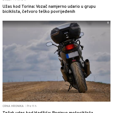
Užas kod Torina: Vozač namjerno udario u grupu
biciklista, četvoro teško povrijeđenih
0
Pre 11 h
CRNA HRONIKA
|