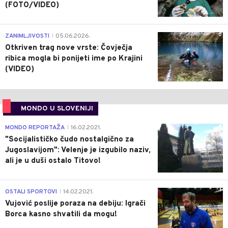
(FOTO/VIDEO)
0
ZANIMLJIVOSTI
05.06.2026.
|
Otkriven trag nove vrste: Čovječja
ribica mogla bi ponijeti ime po Krajini
(VIDEO)
MONDO U SLOVENIJI
4
MONDO REPORTAŽA
16.02.2021.
|
"Socijalističko čudo nostalgično za
Jugoslavijom": Velenje je izgubilo naziv,
ali je u duši ostalo Titovo!
1
OSTALI SPORTOVI
14.02.2021.
|
Vujović poslije poraza na debiju: Igrači
Borca kasno shvatili da mogu!