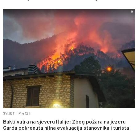
0
Pre 12 h
SVIJET
|
Bukti vatra na sjeveru Italije: Zbog požara na jezeru
Garda pokrenuta hitna evakuacija stanovnika i turista