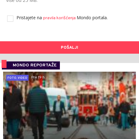
Pristajete na
Mondo portala.
pravila korišćenja
POŠALJI
MONDO REPORTAŽE
0
Pre 19 h
FOTO, VIDEO