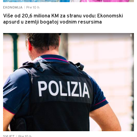
Pre 10 h
EKONOMIJA
|
Više od 20,6 miliona KM za stranu vodu: Ekonomski
apsurd u zemlji bogatoj vodnim resursima
0
Pre 10 h
SVIJET
|