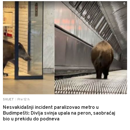
0
Pre 12 h
SVIJET
|
Nesvakidašnji incident paralizovao metro u
Budimpešti: Divlja svinja upala na peron, saobraćaj
bio u prekidu do podneva