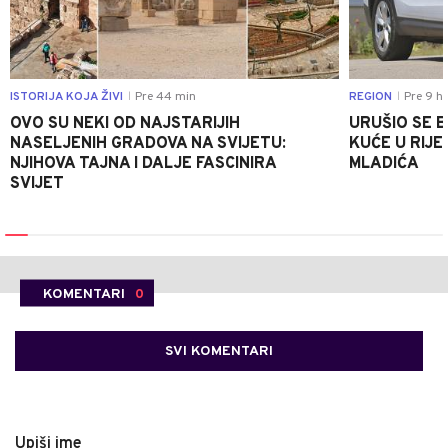
ISTORIJA KOJA ŽIVI
Pre 44 min
REGION
Pre 9 h
|
|
OVO SU NEKI OD NAJSTARIJIH
URUŠIO SE 
NASELJENIH GRADOVA NA SVIJETU:
KUĆE U RIJE
NJIHOVA TAJNA I DALJE FASCINIRA
MLADIĆA
SVIJET
KOMENTARI
0
SVI KOMENTARI
Upiši ime