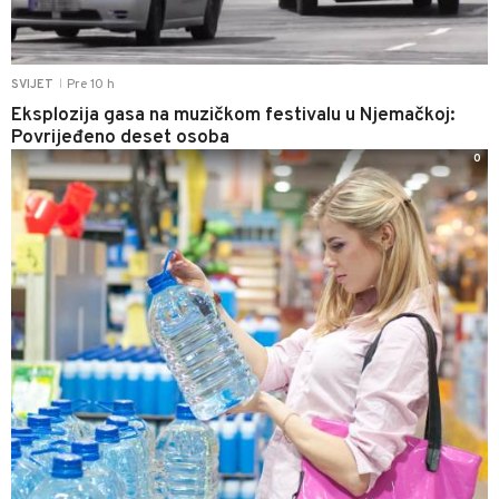
Pre 10 h
SVIJET
|
Eksplozija gasa na muzičkom festivalu u Njemačkoj:
Povrijeđeno deset osoba
0