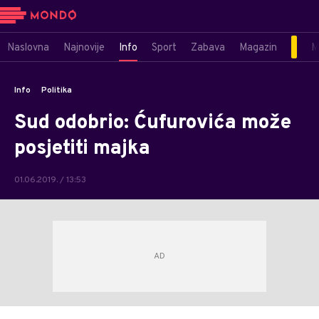
Naslovna
Najnovije
Info
Sport
Zabava
Magazin
M
Info
Politika
Sud odobrio: Ćufurovića može
posjetiti majka
01.06.2019. / 13:53