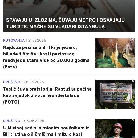
SPAVAJU U IZLOZIMA, ČUVAJU METRO I OSVAJAJU
TURISTE: MAČKE SU VLADARI ISTANBULA
0
PUTOVANJA
21.07.2026.
|
Najduža pećina u BiH krije jezero,
hiljade šišmiša i kosti pećinskog
medvjeda stare više od 20.000 godina
(Foto)
0
DRUŠTVO
28.06.2026.
|
Teslić čuva praistoriju: Rastuška pećina
kao svjedok života neandertalaca
(FOTO)
0
DRUŠTVO
06.06.2026.
|
U Mićinoj pećini s mladim naučnikom iz
BiH: Istina o šišmišima i mitu o kosi