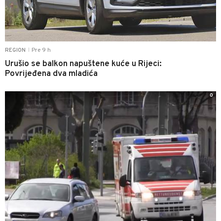
Pre 9 h
REGION
|
Urušio se balkon napuštene kuće u Rijeci:
Povrijeđena dva mladića
0