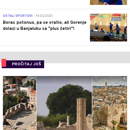
3
OSTALI SPORTOVI
14.02.2021.
|
Borac potonuo, pa se vratio, ali Gorenje
dolazi u Banjaluku sa "plus četiri"!
PROČITAJ JOŠ
0