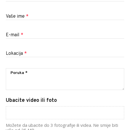
Vaše ime
*
E-mail
*
Lokacija
*
Ubacite video ili foto
Možete da ubacite do 3 fotografije ili videa. Ne smije biti
više od 25 MB.