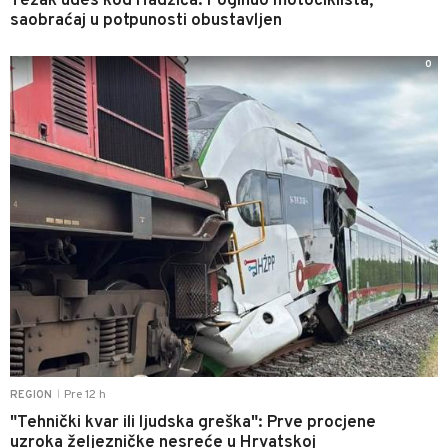
Težak udes kod Hadžića: Poginuo motociklista,
saobraćaj u potpunosti obustavljen
0
Pre 12 h
REGION
|
"Tehnički kvar ili ljudska greška": Prve procjene
uzroka željezničke nesreće u Hrvatskoj