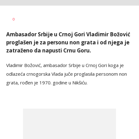
Vesna
AUTOR
0
Kerkez
Ambasador Srbije u Crnoj Gori Vladimir Božović
proglašen je za personu non grata i od njega je
zatraženo da napusti Crnu Goru.
Vladimir Božović, ambasador Srbije u Crnoj Gori koga je
odlazeća crnogorska Vlada juče proglasila personom non
grata, rođen je 1970. godine u Nikšiću.