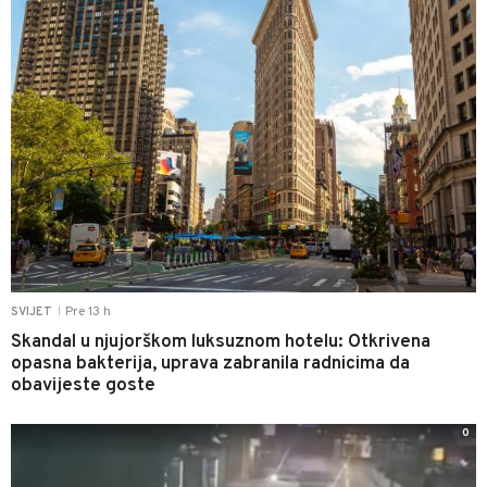
Pre 13 h
SVIJET
|
Skandal u njujorškom luksuznom hotelu: Otkrivena
opasna bakterija, uprava zabranila radnicima da
obavijeste goste
0