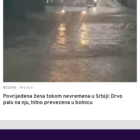
Pre 13 h
REGION
|
Povrijeđena žena tokom nevremena u Srbiji: Drvo
palo na nju, hitno prevezena u bolnicu