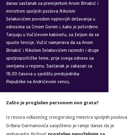
danas sastanak sa premijerkom Anom Brnabić i
ministrom spoljnih poslova Nikolom
Selakovićem povodom najnovijih dešavanja u
odnosima sa Crnom Gorom i, kako je potvrđeno
Tanjugu u Vučićevom kabinetu, sa željom da se
spuste tenzije. Vučić namjerava da sa Anom
Brnabić i Nikolom Selakovićem razmotri i druge
spoljnopolitičke teme, prije svega odnose sa
zemljama u regionu. Sastanak je zakazan za
18.00 časova u sjedištu predsjednika
Republike na Andrićevom vencu.
Zašto je proglašen personom non grata?
Iz resora odlazećeg crnogorskog ministra spoljnih poslova
Srđana Darmanovića saopšteno je ranije danas da je
ambasador Božović
proglašen nepoželjnim sa