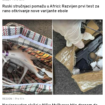
Pre 10 h
SVIJET
Ruski stručnjaci pomažu u Africi: Razvijen prvi test za
rano otkrivanje nove varijante ebole
0
Pre 11 h
REGION
|