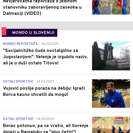
Nevjerovatna reportaža o jedinom
stanovniku zaboravljenog zaseoka u
Dalmaciji (VIDEO)
MONDO U SLOVENIJI
4
MONDO REPORTAŽA
16.02.2021.
|
"Socijalističko čudo nostalgično za
Jugoslavijom": Velenje je izgubilo naziv,
ali je u duši ostalo Titovo!
1
OSTALI SPORTOVI
14.02.2021.
|
Vujović poslije poraza na debiju: Igrači
Borca kasno shvatili da mogu!
3
OSTALI SPORTOVI
14.02.2021.
|
Borac potonuo, pa se vratio, ali Gorenje
dolazi u Banjaluku sa "plus četiri"!