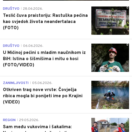
0
DRUŠTVO
28.06.2026.
|
Teslić čuva praistoriju: Rastuška pećina
kao svjedok života neandertalaca
(FOTO)
0
DRUŠTVO
06.06.2026.
|
U Mićinoj pećini s mladim naučnikom iz
BiH: Istina o šišmišima i mitu o kosi
(FOTO/VIDEO)
0
ZANIMLJIVOSTI
05.06.2026.
|
Otkriven trag nove vrste: Čovječja
ribica mogla bi ponijeti ime po Krajini
(VIDEO)
0
REGION
29.05.2026.
|
Sam među vukovima i šakalima: