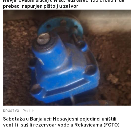
Nevjerovatan slučaj u Nišu: Muškarac htio dronom da
prebaci napunjen pištolj u zatvor
1
Pre 11 h
DRUŠTVO
|
Sabotaža u Banjaluci: Nesavjesni pojedinci uništili
ventil i isušili rezervoar vode u Rekavicama (FOTO)