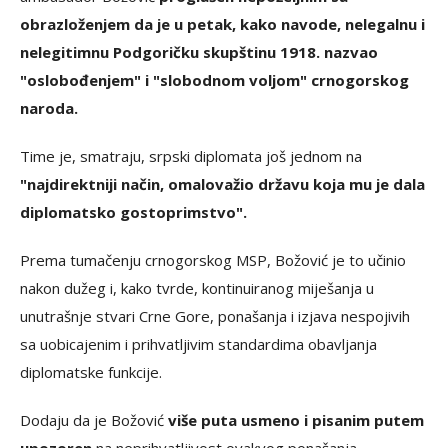
obrazloženjem da je u petak, kako navode, nelegalnu i
nelegitimnu Podgoričku skupštinu 1918. nazvao
"oslobođenjem" i "slobodnom voljom" crnogorskog
naroda.
Time je, smatraju, srpski diplomata još jednom na
"najdirektniji način, omalovažio državu koja mu je dala
diplomatsko gostoprimstvo".
Prema tumačenju crnogorskog MSP, Božović je to učinio
nakon dužeg i, kako tvrde, kontinuiranog miješanja u
unutrašnje stvari Crne Gore, ponašanja i izjava nespojivih
sa uobicajenim i prihvatljivim standardima obavljanja
diplomatske funkcije.
Dodaju da je Božović
više puta usmeno i pisanim putem
upozoren
na neprihvatljivost ovakvog ponašanja.