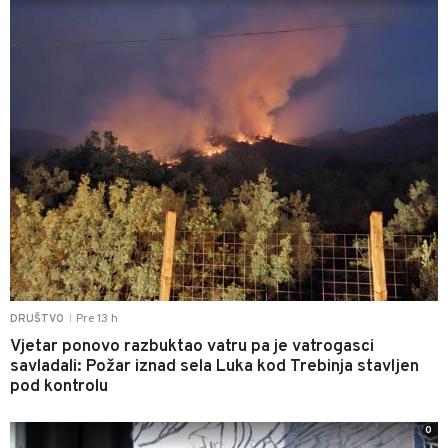
Pre 13 h
DRUŠTVO
|
Vjetar ponovo razbuktao vatru pa je vatrogasci
savladali: Požar iznad sela Luka kod Trebinja stavljen
pod kontrolu
0