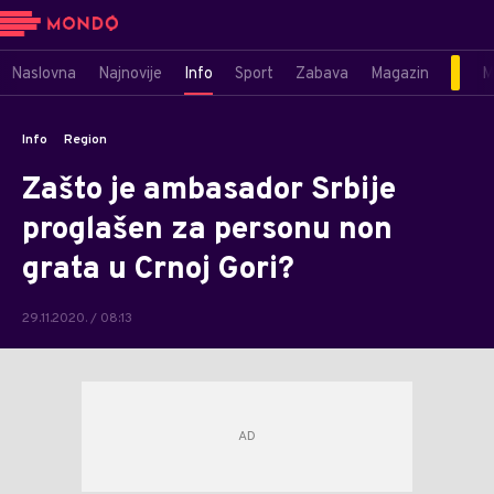
Naslovna
Najnovije
Info
Sport
Zabava
Magazin
M
Info
Region
Zašto je ambasador Srbije
proglašen za personu non
grata u Crnoj Gori?
29.11.2020. / 08:13