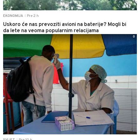
Pre 2 h
EKONOMIJA
|
Uskoro će nas prevoziti avioni na baterije? Mogli bi
da lete na veoma popularnim relacijama
0
|