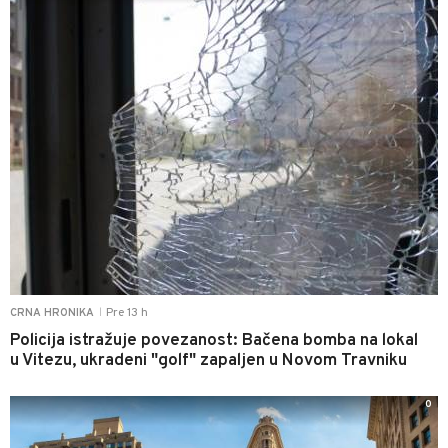
Pre 13 h
CRNA HRONIKA
|
Policija istražuje povezanost: Bačena bomba na lokal
u Vitezu, ukradeni "golf" zapaljen u Novom Travniku
0