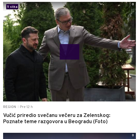
0
5 slika
Pre 12 h
REGION
|
Vučić priredio svečanu večeru za Zelenskog:
Poznate teme razgovora u Beogradu (Foto)
0