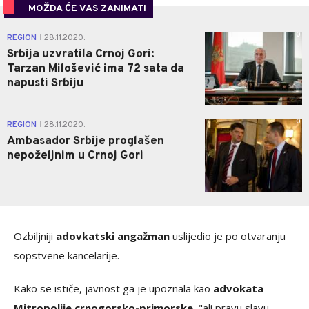
MOŽDA ĆE VAS ZANIMATI
0
REGION
28.11.2020.
|
Srbija uzvratila Crnoj Gori:
Tarzan Milošević ima 72 sata da
napusti Srbiju
0
REGION
28.11.2020.
|
Ambasador Srbije proglašen
nepoželjnim u Crnoj Gori
Ozbiljniji
adovkatski angažman
uslijedio je po otvaranju
sopstvene kancelarije.
Kako se ističe, javnost ga je upoznala kao
advokata
Mitropolije crnogorsko-primorske
, "ali pravu slavu