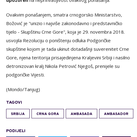
Ovakvim ponašanjem, smatra crnogorsko Ministarstvo,
Božović je "unizio i najviše zakonodavno i predstavničko
tijelo - Skupštinu Crne Gore", koja je 29. novembra 2018.
usvojila Rezoluciju o poništenju odluka Podgoričke
skupštine kojom je tada ukinut dotadašnji suverenitet Crne
Gore, njena teritorija prisajedinjena Kraljevini Srbiji i nasilno
detronizovan kralj Nikola Petrović Njegoš, prenijele su
podgoričke Vijesti.
(Mondo/Tanjug)
TAGOVI
SRBIJA
CRNA GORA
AMBASADA
AMBASADOR
PODIJELI