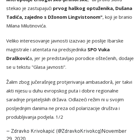
stekao je zastupajući
prvog haškog optuženika, Dušana
Tadića, zajedno s Džonom Lingvistonom"
, koji je branio
Milana Milutinovića.
Veliko interesovanje javnosti izazvao je poslije Ibarske
magistrale i atentata na predsjednika
SPO Vuka
Drašković
a, jer je predstavljao porodice oštećenih, dodaje
se u tekstu "Glasa javnosti".
Žalim zbog jučerašnjeg protjerivanja ambasadorâ, jer takvi
akti nijesu u duhu evropskog puta i dobre regionalne
saradnje prijateljskih država. Odlazeći režim ni u svojim
posljednjim danima ne preza od polarizacije društva i
produbljivanja podjela. 1/2
November
— Zdravko Krivokapić (@ZdravkoKrivokcg)
29, 2020