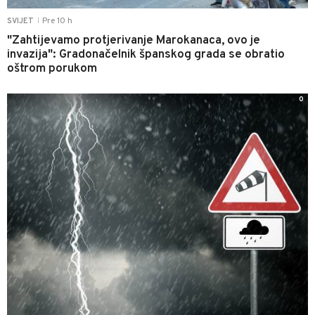
Pre 10 h
SVIJET
|
"Zahtijevamo protjerivanje Marokanaca, ovo je
invazija": Gradonačelnik španskog grada se obratio
oštrom porukom
0