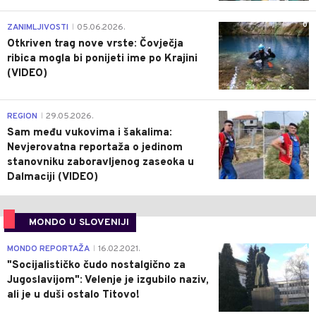
0
ZANIMLJIVOSTI
05.06.2026.
|
Otkriven trag nove vrste: Čovječja
ribica mogla bi ponijeti ime po Krajini
(VIDEO)
0
REGION
29.05.2026.
|
Sam među vukovima i šakalima:
Nevjerovatna reportaža o jedinom
stanovniku zaboravljenog zaseoka u
Dalmaciji (VIDEO)
MONDO U SLOVENIJI
4
MONDO REPORTAŽA
16.02.2021.
|
"Socijalističko čudo nostalgično za
Jugoslavijom": Velenje je izgubilo naziv,
ali je u duši ostalo Titovo!