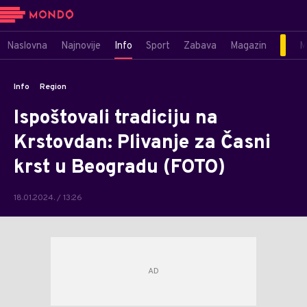
Naslovna
Najnovije
Info
Sport
Zabava
Magazin
M
Info
Region
Ispoštovali tradiciju na
Krstovdan: Plivanje za Časni
krst u Beogradu (FOTO)
18.01.2024. / 13:26