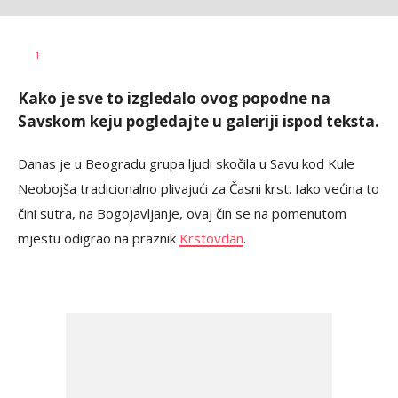
Miloš
AUTOR
1
Škrbić
Kako je sve to izgledalo ovog popodne na
Savskom keju pogledajte u galeriji ispod teksta.
Danas je u Beogradu grupa ljudi skočila u Savu kod Kule
Neobojša tradicionalno plivajući za Časni krst. Iako većina to
čini sutra, na Bogojavljanje, ovaj čin se na pomenutom
mjestu odigrao na praznik
Krstovdan
.