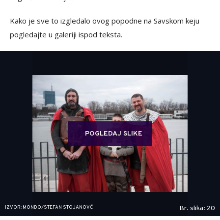
Kako je sve to izgledalo ovog popodne na Savskom keju
pogledajte u galeriji ispod teksta.
POGLEDAJ SLIKE
IZVOR: MONDO/STEFAN STOJANOVĆ
Br. slika: 20