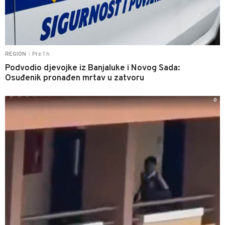
Pre 1 h
REGION
|
Podvodio djevojke iz Banjaluke i Novog Sada:
Osuđenik pronađen mrtav u zatvoru
0