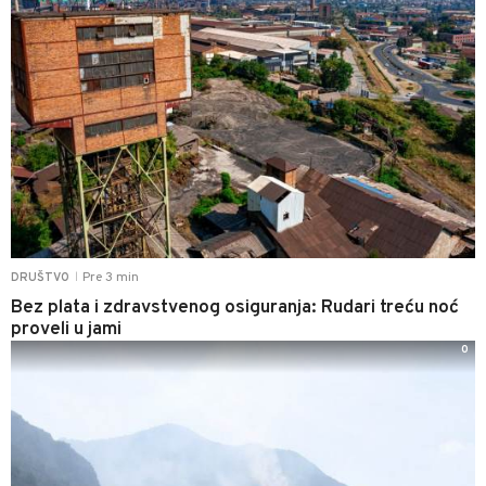
Pre 3 min
DRUŠTVO
|
Bez plata i zdravstvenog osiguranja: Rudari treću noć
proveli u jami
0