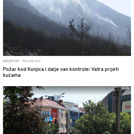
Pre 28 min
DRUŠTVO
|
Požar kod Konjica i dalje van kontrole: Vatra prijeti
kućama
0