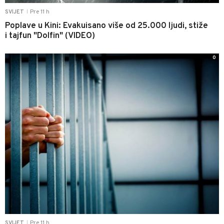
Pre 11 h
SVIJET
|
Poplave u Kini: Evakuisano više od 25.000 ljudi, stiže
i tajfun "Dolfin" (VIDEO)
0
Pre 11 h
SVIJET
|