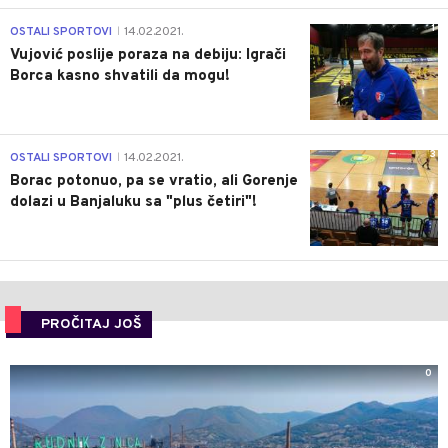
1
OSTALI SPORTOVI
14.02.2021.
|
Vujović poslije poraza na debiju: Igrači
Borca kasno shvatili da mogu!
3
OSTALI SPORTOVI
14.02.2021.
|
Borac potonuo, pa se vratio, ali Gorenje
dolazi u Banjaluku sa "plus četiri"!
PROČITAJ JOŠ
0