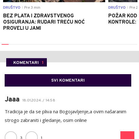
DRUŠTVO
Pre 3 min
DRUŠTVO
Pre 2
|
|
BEZ PLATA I ZDRAVSTVENOG
POŽAR KOD K
OSIGURANJA: RUDARI TREĆU NOĆ
KONTROLE: 
PROVELI U JAMI
KOMENTARI
1
SVI KOMENTARI
Jaaa
18.01.2024. / 14:58
Tradicija je da se pliva na Bogojavljenje,a ovim našaranim
strogo zabraniti i gledanje, osim online
3
1