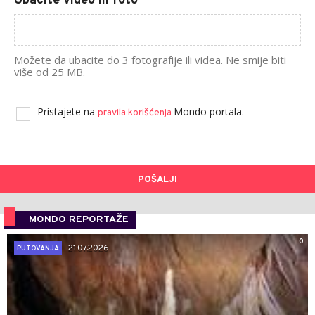
Ubacite video ili foto
Možete da ubacite do 3 fotografije ili videa. Ne smije biti
više od 25 MB.
Pristajete na
Mondo portala.
pravila korišćenja
POŠALJI
MONDO REPORTAŽE
0
21.07.2026.
PUTOVANJA