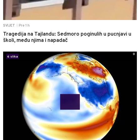
Pre 1 h
SVIJET
|
Tragedija na Tajlandu: Sedmoro poginulih u pucnjavi u
školi, među njima i napadač
0
6 slika