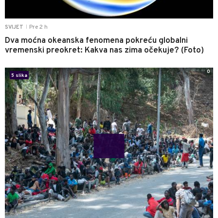
Pre 2 h
SVIJET
|
Dva moćna okeanska fenomena pokreću globalni
vremenski preokret: Kakva nas zima očekuje? (Foto)
0
5 slika