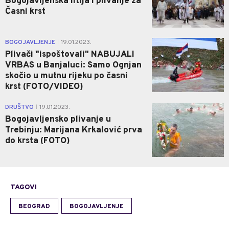
Bogojavljenska litija i plivanje za
Časni krst
0
BOGOJAVLJENJE
19.01.2023.
|
Plivači "ispoštovali" NABUJALI
VRBAS u Banjaluci: Samo Ognjan
skočio u mutnu rijeku po časni
krst (FOTO/VIDEO)
0
DRUŠTVO
19.01.2023.
|
Bogojavljensko plivanje u
Trebinju: Marijana Krkalović prva
do krsta (FOTO)
TAGOVI
BEOGRAD
BOGOJAVLJENJE