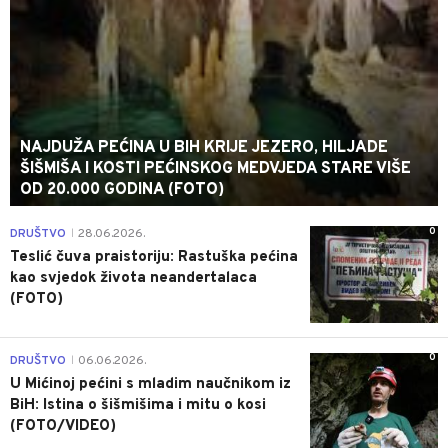
NAJDUŽA PEĆINA U BIH KRIJE JEZERO, HILJADE
ŠIŠMIŠA I KOSTI PEĆINSKOG MEDVJEDA STARE VIŠE
OD 20.000 GODINA (FOTO)
0
DRUŠTVO
28.06.2026.
|
Teslić čuva praistoriju: Rastuška pećina
kao svjedok života neandertalaca
(FOTO)
0
DRUŠTVO
06.06.2026.
|
U Mićinoj pećini s mladim naučnikom iz
BiH: Istina o šišmišima i mitu o kosi
(FOTO/VIDEO)