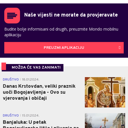
Naše vijesti ne morate da provjeravate
Budite bolje informisani od drugih, preuzmite Mondo mobilnu
aplikaciju
PREUZMI APLIKACIJU
MOŽDA ĆE VAS ZANIMATI
0
DRUŠTVO
18.01.2024.
|
Danas Krstovdan, veliki praznik
uoči Bogojavljenja - Ovo su
vjerovanja i običaji
0
DRUŠTVO
15.01.2024.
|
Banjaluka: U petak