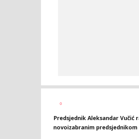
Željko
AUTOR
0
Svitlica
Predsjednik Aleksandar Vučić 
novoizabranim predsjedniko