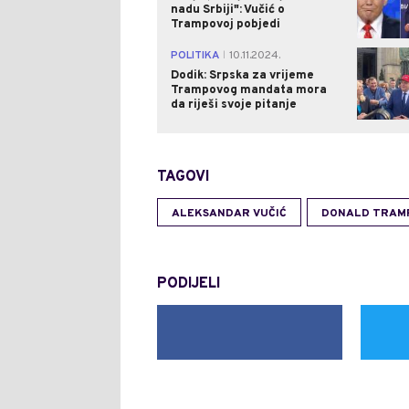
nadu Srbiji": Vučić o
Trampovoj pobjedi
POLITIKA
10.11.2024.
|
Dodik: Srpska za vrijeme
Trampovog mandata mora
da riješi svoje pitanje
TAGOVI
ALEKSANDAR VUČIĆ
DONALD TRAM
PODIJELI