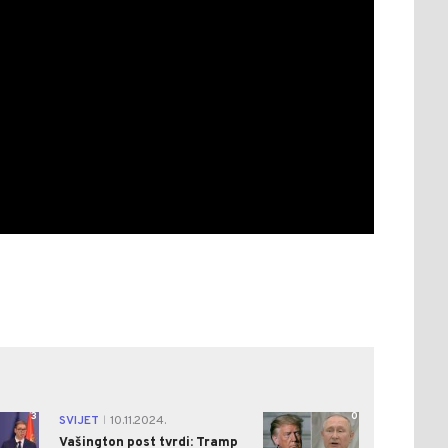
3
0
SVIJET
10.11.2024.
|
Vašington post tvrdi: Tramp