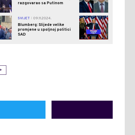
razgovarao sa Putinom
4
1
SVIJET
09.11.2024.
|
Blumberg: Slijede velike
promjene u spoljnoj politici
SAD
P