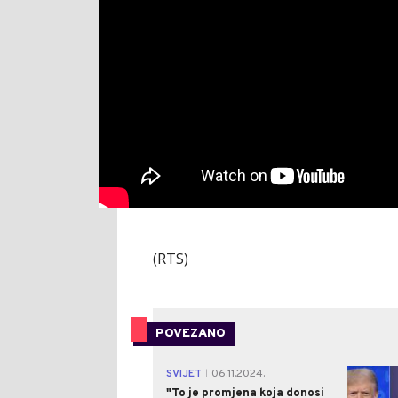
(RTS)
POVEZANO
SVIJET
06.11.2024.
|
"To je promjena koja donosi