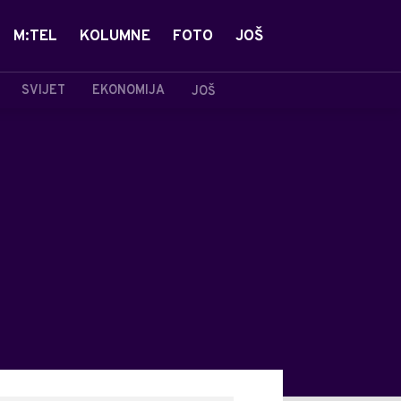
M:TEL
KOLUMNE
FOTO
JOŠ
SVIJET
EKONOMIJA
JOŠ