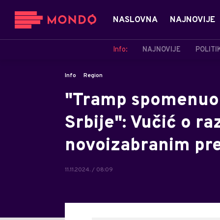
NASLOVNA
NAJNOVIJE
Info:
NAJNOVIJE
POLITI
Info
Region
"Tramp spomenuo 
Srbije": Vučić o r
novoizabranim pr
11.11.2024. / 08:09