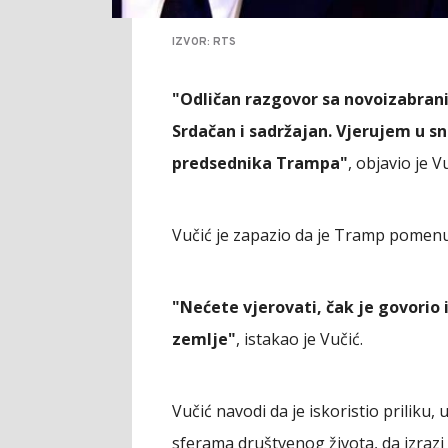
IZVOR: RTS
"Odličan razgovor sa novoizabr
Srdačan i sadržajan. Vjerujem u s
predsednika Trampa"
, objavio je 
Vučić je zapazio da je Tramp pomenu
"Nećete vjerovati, čak je govorio 
zemlje"
, istakao je Vučić.
Vučić navodi da je iskoristio priliku
sferama društvenog života, da izraz