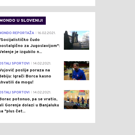
MONDO U SLOVENIJI
4
MONDO REPORTAŽA
16.02.2021.
|
"Socijalističko čudo
nostalgično za Jugoslavijom":
Velenje je izgubilo n...
1
OSTALI SPORTOVI
14.02.2021.
|
Vujović poslije poraza na
debiju: Igrači Borca kasno
shvatili da mogu!
3
OSTALI SPORTOVI
14.02.2021.
|
Borac potonuo, pa se vratio,
ali Gorenje dolazi u Banjaluku
sa "plus čet...