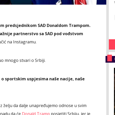
anim predsjednikom SAD Donaldom Trampom.
nažnije partnerstvo sa SAD pod vođstvom
Vučić na Instagramu.
o mnogo stvari o Srbiji.
i o sportskim uspjesima naše nacije, naše
, uz želju da dalje unapređujemo odnose u svim
i nadu da će
Donald Tramp
posjetiti Srbiju, jer je