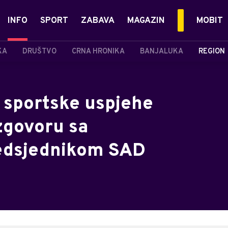
INFO
SPORT
ZABAVA
MAGAZIN
MOBIT
KA
DRUŠTVO
CRNA HRONIKA
BANJALUKA
REGION
sportske uspjehe
azgovoru sa
edsjednikom SAD