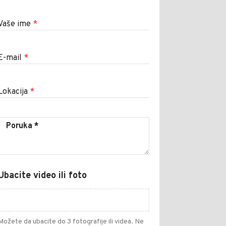
Vaše ime
*
E-mail
*
Lokacija
*
Ubacite video ili foto
Možete da ubacite do 3 fotografije ili videa. Ne