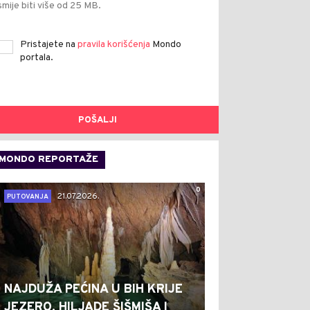
smije biti više od 25 MB.
Pristajete na
pravila korišćenja
Mondo
portala.
POŠALJI
MONDO REPORTAŽE
0
21.07.2026.
PUTOVANJA
NAJDUŽA PEĆINA U BIH KRIJE
JEZERO, HILJADE ŠIŠMIŠA I