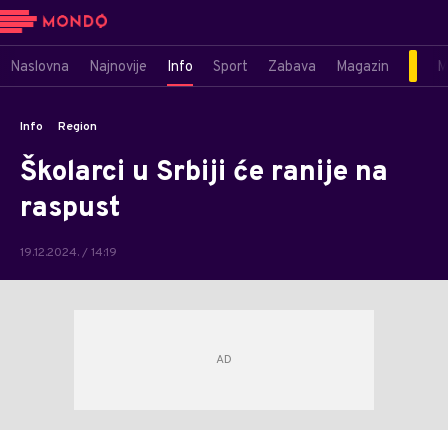
Naslovna
Najnovije
Info
Sport
Zabava
Magazin
M
Info
Region
Školarci u Srbiji će ranije na
raspust
19.12.2024. / 14:19