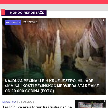
MONDO REPORTAŽE
0
21.07.2026.
PUTOVANJA
NAJDUŽA PEĆINA U BIH KRIJE JEZERO, HILJADE
ŠIŠMIŠA I KOSTI PEĆINSKOG MEDVJEDA STARE VIŠE
OD 20.000 GODINA (FOTO)
0
DRUŠTVO
28.06.2026.
|
Teslić čuva praistoriju: Rastuška pećina