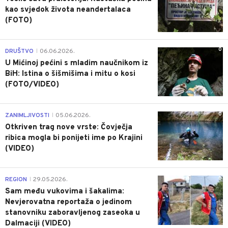
kao svjedok života neandertalaca
(FOTO)
0
DRUŠTVO
06.06.2026.
|
U Mićinoj pećini s mladim naučnikom iz
BiH: Istina o šišmišima i mitu o kosi
(FOTO/VIDEO)
0
ZANIMLJIVOSTI
05.06.2026.
|
Otkriven trag nove vrste: Čovječja
ribica mogla bi ponijeti ime po Krajini
(VIDEO)
0
REGION
29.05.2026.
|
Sam među vukovima i šakalima:
Nevjerovatna reportaža o jedinom
stanovniku zaboravljenog zaseoka u
Dalmaciji (VIDEO)