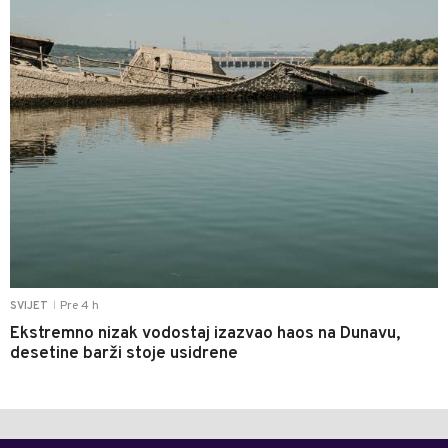
Pre 4 h
SVIJET
|
Ekstremno nizak vodostaj izazvao haos na Dunavu,
desetine barži stoje usidrene