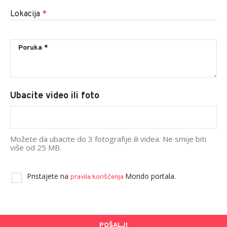
Lokacija
*
Ubacite video ili foto
Možete da ubacite do 3 fotografije ili videa. Ne smije biti
više od 25 MB.
Pristajete na
Mondo portala.
pravila korišćenja
POŠALJI