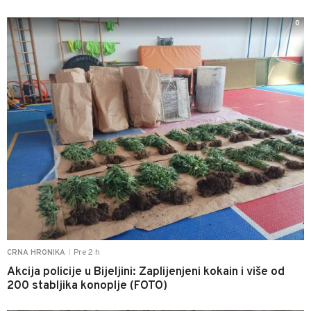
0
Pre 2 h
CRNA HRONIKA
|
Akcija policije u Bijeljini: Zaplijenjeni kokain i više od
200 stabljika konoplje (FOTO)