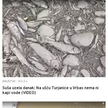
1
Pre 3 h
DRUŠTVO
|
Suša uzela danak: Na ušću Turjanice u Vrbas nema ni
kapi vode (VIDEO)
0