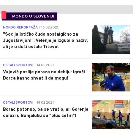
MONDO U SLOVENIJI
4
MONDO REPORTAŽA
16.02.2021.
|
"Socijalističko čudo nostalgično za
Jugoslavijom": Velenje je izgubilo naziv,
ali je u duši ostalo Titovo!
1
OSTALI SPORTOVI
14.02.2021.
|
Vujović poslije poraza na debiju: Igrači
Borca kasno shvatili da mogu!
3
OSTALI SPORTOVI
14.02.2021.
|
Borac potonuo, pa se vratio, ali Gorenje
dolazi u Banjaluku sa "plus četiri"!