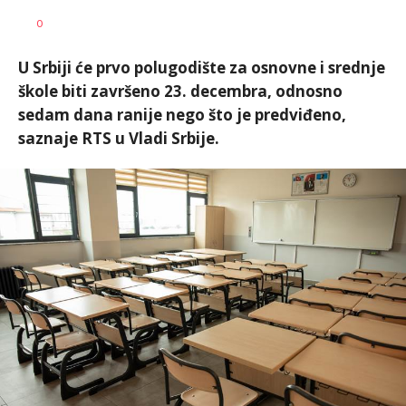
Željko
AUTOR
0
Svitlica
U Srbiji će prvo polugodište za osnovne i srednje
škole biti završeno 23. decembra, odnosno
sedam dana ranije nego što je predviđeno,
saznaje RTS u Vladi Srbije.