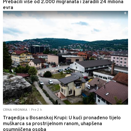
Prebacili više od 2.000 migranata i zaradili 24 miliona
evra
0
Pre 2 h
CRNA HRONIKA
|
Tragedija u Bosanskoj Krupi: U kući pronađeno tijelo
muškarca sa prostrijelnom ranom, uhapšena
osumnjičena osoba