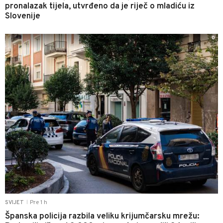
pronalazak tijela, utvrđeno da je riječ o mladiću iz
Slovenije
0
Pre 1 h
SVIJET
|
Španska policija razbila veliku krijumčarsku mrežu: