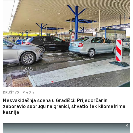
Pre 3 h
DRUŠTVO
|
Nesvakidašnja scena u Gradišci: Prijedorčanin
zaboravio suprugu na granici, shvatio tek kilometrima
kasnije
0