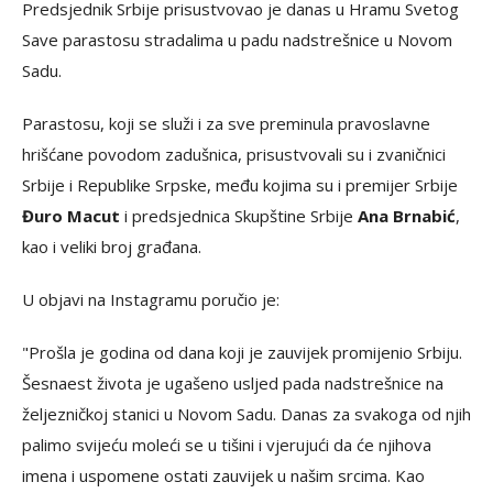
Predsjednik Srbije prisustvovao je danas u Hramu Svetog
Save parastosu stradalima u padu nadstrešnice u Novom
Sadu.
Parastosu, koji se služi i za sve preminula pravoslavne
hrišćane povodom zadušnica, prisustvovali su i zvaničnici
Srbije i Republike Srpske, među kojima su i premijer Srbije
Đuro Macut
i predsjednica Skupštine Srbije
Ana Brnabić
,
kao i veliki broj građana.
U objavi na Instagramu poručio je:
"Prošla je godina od dana koji je zauvijek promijenio Srbiju.
Šesnaest života je ugašeno usljed pada nadstrešnice na
željezničkoj stanici u Novom Sadu. Danas za svakoga od njih
palimo svijeću moleći se u tišini i vjerujući da će njihova
imena i uspomene ostati zauvijek u našim srcima. Kao