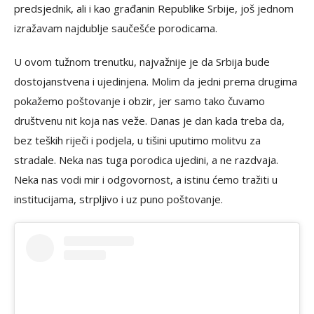
predsjednik, ali i kao građanin Republike Srbije, još jednom
izražavam najdublje saučešće porodicama.
U ovom tužnom trenutku, najvažnije je da Srbija bude
dostojanstvena i ujedinjena. Molim da jedni prema drugima
pokažemo poštovanje i obzir, jer samo tako čuvamo
društvenu nit koja nas veže. Danas je dan kada treba da,
bez teških riječi i podjela, u tišini uputimo molitvu za
stradale. Neka nas tuga porodica ujedini, a ne razdvaja.
Neka nas vodi mir i odgovornost, a istinu ćemo tražiti u
institucijama, strpljivo i uz puno poštovanje.