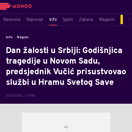
Naslovna
Najnovije
Info
Sport
Zabava
Magazin
M
Info
Region
Dan žalosti u Srbiji: Godišnjica
tragedije u Novom Sadu,
predsjednik Vučić prisustvovao
službi u Hramu Svetog Save
01.11.2025. / 07:48