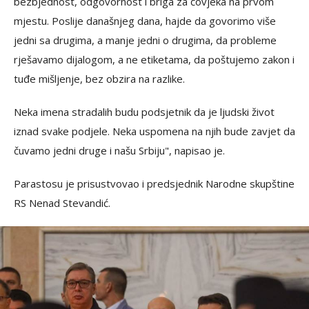
bezbjednost, odgovornost i briga za čovjeka na prvom
mjestu. Poslije današnjeg dana, hajde da govorimo više
jedni sa drugima, a manje jedni o drugima, da probleme
rješavamo dijalogom, a ne etiketama, da poštujemo zakon i
tuđe mišljenje, bez obzira na razlike.
Neka imena stradalih budu podsjetnik da je ljudski život
iznad svake podjele. Neka uspomena na njih bude zavjet da
čuvamo jedni druge i našu Srbiju", napisao je.
Parastosu je prisustvovao i predsjednik Narodne skupštine
RS Nenad Stevandić.