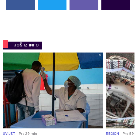
JOŠ IZ INFO
0
SVIJET
Pre 29 min
REGION
Pre 59 
|
|