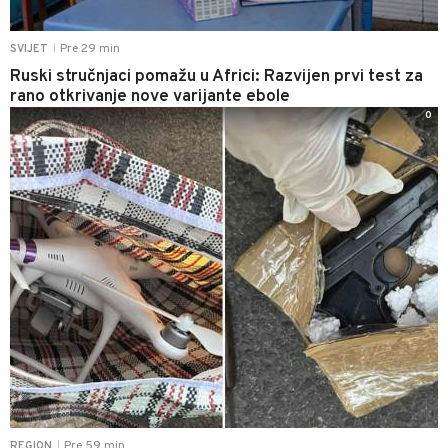
Pre 29 min
SVIJET
|
Ruski stručnjaci pomažu u Africi: Razvijen prvi test za
rano otkrivanje nove varijante ebole
0
Pre 59 min
REGION
|