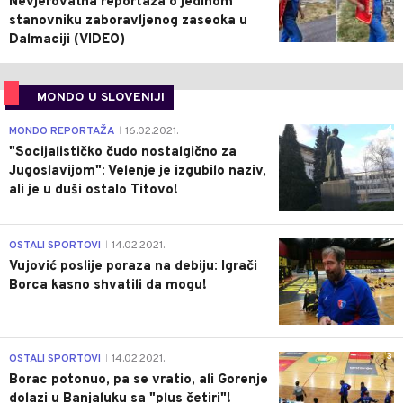
Nevjerovatna reportaža o jedinom
stanovniku zaboravljenog zaseoka u
Dalmaciji (VIDEO)
MONDO U SLOVENIJI
4
MONDO REPORTAŽA
16.02.2021.
|
"Socijalističko čudo nostalgično za
Jugoslavijom": Velenje je izgubilo naziv,
ali je u duši ostalo Titovo!
1
OSTALI SPORTOVI
14.02.2021.
|
Vujović poslije poraza na debiju: Igrači
Borca kasno shvatili da mogu!
3
OSTALI SPORTOVI
14.02.2021.
|
Borac potonuo, pa se vratio, ali Gorenje
dolazi u Banjaluku sa "plus četiri"!