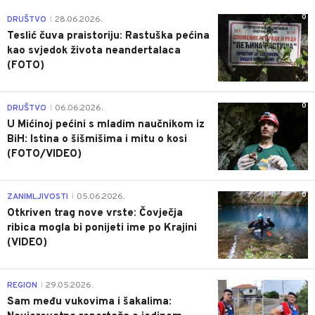
0
DRUŠTVO
28.06.2026.
|
Teslić čuva praistoriju: Rastuška pećina
kao svjedok života neandertalaca
(FOTO)
0
DRUŠTVO
06.06.2026.
|
U Mićinoj pećini s mladim naučnikom iz
BiH: Istina o šišmišima i mitu o kosi
(FOTO/VIDEO)
0
ZANIMLJIVOSTI
05.06.2026.
|
Otkriven trag nove vrste: Čovječja
ribica mogla bi ponijeti ime po Krajini
(VIDEO)
0
REGION
29.05.2026.
|
Sam među vukovima i šakalima: