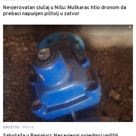
Nevjerovatan slučaj u Nišu: Muškarac htio dronom da
prebaci napunjen pištolj u zatvor
0
Pre 1 h
DRUŠTVO
|