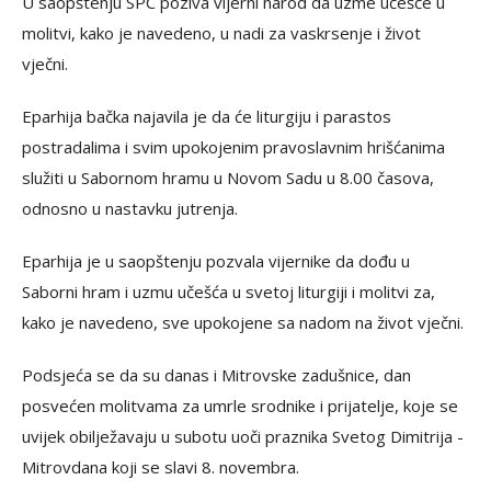
U saopštenju SPC poziva vijerni narod da uzme učešće u
molitvi, kako je navedeno, u nadi za vaskrsenje i život
vječni.
Eparhija bačka najavila je da će liturgiju i parastos
postradalima i svim upokojenim pravoslavnim hrišćanima
služiti u Sabornom hramu u Novom Sadu u 8.00 časova,
odnosno u nastavku jutrenja.
Eparhija je u saopštenju pozvala vijernike da dođu u
Saborni hram i uzmu učešća u svetoj liturgiji i molitvi za,
kako je navedeno, sve upokojene sa nadom na život vječni.
Podsjeća se da su danas i Mitrovske zadušnice, dan
posvećen molitvama za umrle srodnike i prijatelje, koje se
uvijek obilježavaju u subotu uoči praznika Svetog Dimitrija -
Mitrovdana koji se slavi 8. novembra.