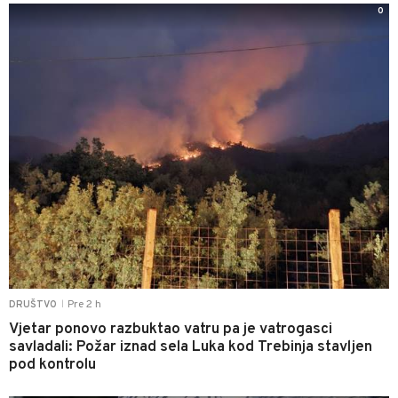
0
Pre 2 h
DRUŠTVO
|
Vjetar ponovo razbuktao vatru pa je vatrogasci
savladali: Požar iznad sela Luka kod Trebinja stavljen
pod kontrolu