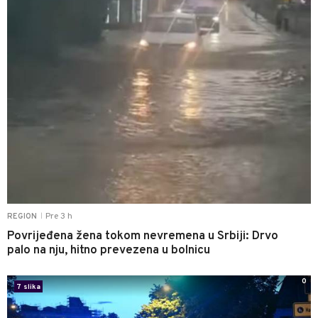
Pre 3 h
REGION
|
Povrijeđena žena tokom nevremena u Srbiji: Drvo
palo na nju, hitno prevezena u bolnicu
0
7 slika