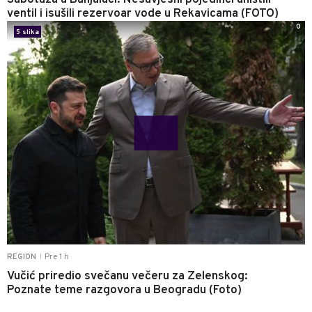
Sabotaža u Banjaluci: Nesavjesni pojedinci uništili
ventil i isušili rezervoar vode u Rekavicama (FOTO)
0
5 slika
Pre 1 h
REGION
|
Vučić priredio svečanu večeru za Zelenskog:
Poznate teme razgovora u Beogradu (Foto)