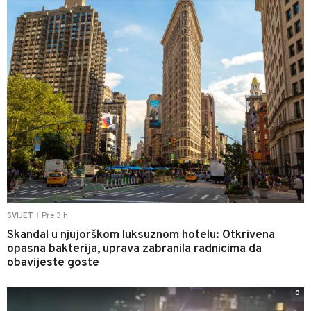
Pre 3 h
SVIJET
|
Skandal u njujorškom luksuznom hotelu: Otkrivena
opasna bakterija, uprava zabranila radnicima da
obavijeste goste
0