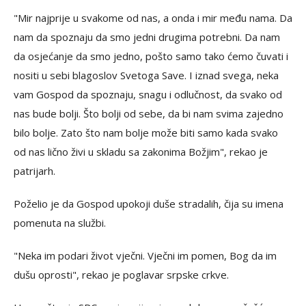
"Mir najprije u svakome od nas, a onda i mir među nama. Da
nam da spoznaju da smo jedni drugima potrebni. Da nam
da osjećanje da smo jedno, pošto samo tako ćemo čuvati i
nositi u sebi blagoslov Svetoga Save. I iznad svega, neka
vam Gospod da spoznaju, snagu i odlučnost, da svako od
nas bude bolji. Što bolji od sebe, da bi nam svima zajedno
bilo bolje. Zato što nam bolje može biti samo kada svako
od nas lično živi u skladu sa zakonima Božjim", rekao je
patrijarh.
Poželio je da Gospod upokoji duše stradalih, čija su imena
pomenuta na službi.
"Neka im podari život vječni. Vječni im pomen, Bog da im
dušu oprosti", rekao je poglavar srpske crkve.