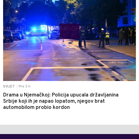
Pre 3 h
SVIJET
|
Drama u Njemačkoj: Policija upucala državljanina
Srbije koji ih je napao lopatom, njegov brat
automobilom probio kordon