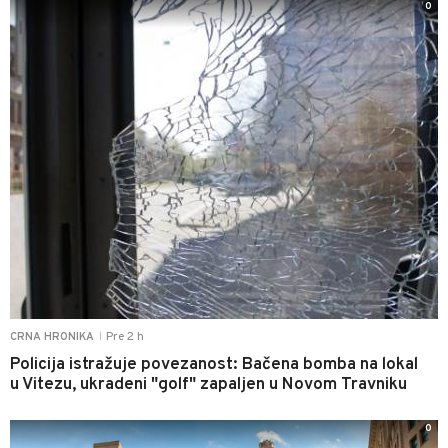
0
Pre 2 h
CRNA HRONIKA
|
Policija istražuje povezanost: Bačena bomba na lokal
u Vitezu, ukradeni "golf" zapaljen u Novom Travniku
0