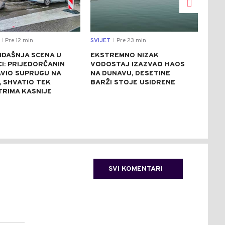
Pre 12 min
SVIJET
Pre 23 min
DRU
|
|
IDAŠNJA SCENA U
EKSTREMNO NIZAK
SAO
I: PRIJEDORČANIN
VODOSTAJ IZAZVAO HAOS
BAN
VIO SUPRUGU NA
NA DUNAVU, DESETINE
VOZ
, SHVATIO TEK
BARŽI STOJE USIDRENE
PET
TRIMA KASNIJE
SVI KOMENTARI