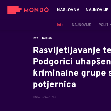
NASLOVNA
NAJNOVIJE
Info:
NAJNOVIJE
POLITI
Info
Region
Rasvljetljavanje t
Podgorici uhapšeni
kriminalne grupe s
potjernica
11.05.2026. / 17:13