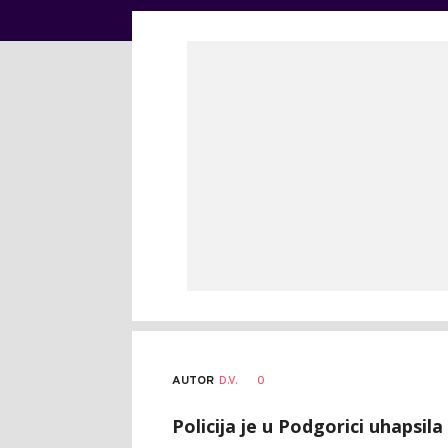
AUTOR
D.V.
0
Policija je u Podgorici uhapsil