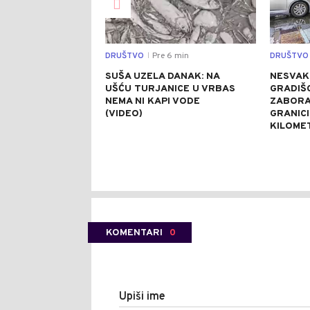
DRUŠTVO
Pre 6 min
DRUŠTVO
|
SUŠA UZELA DANAK: NA
NESVAK
UŠĆU TURJANICE U VRBAS
GRADIŠC
NEMA NI KAPI VODE
ZABORA
(VIDEO)
GRANICI
KILOME
KOMENTARI
0
Upiši ime