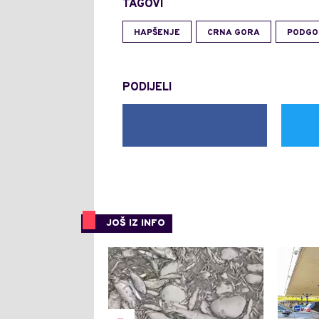
TAGOVI
HAPŠENJE
CRNA GORA
PODGO
PODIJELI
JOŠ IZ INFO
0