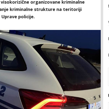
 visokorizične organizovane kriminalne
anje kriminalne strukture na teritoriji
 Uprave policije.