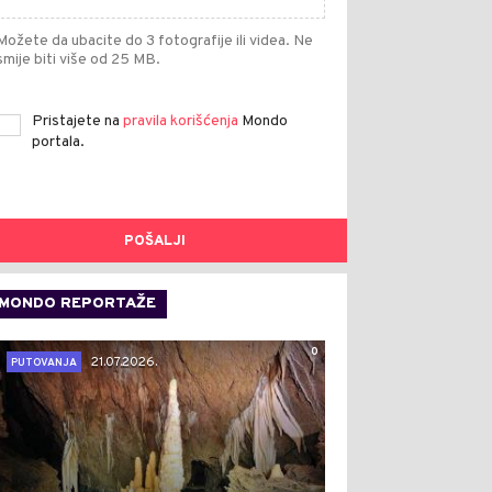
Možete da ubacite do 3 fotografije ili videa. Ne
smije biti više od 25 MB.
Pristajete na
pravila korišćenja
Mondo
portala.
POŠALJI
MONDO REPORTAŽE
0
21.07.2026.
PUTOVANJA