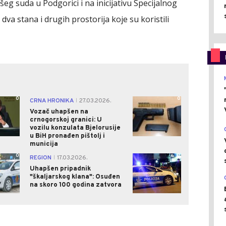
šeg suda u Podgorici i na inicijativu Specijalnog
 dva stana i drugih prostorija koje su koristili
0
0
CRNA HRONIKA
27.03.2026.
|
Vozač uhapšen na
crnogorskoj granici: U
vozilu konzulata Bjelorusije
u BiH pronađen pištolj i
municija
0
0
REGION
17.03.2026.
|
Uhapšen pripadnik
"škaljarskog klana": Osuđen
na skoro 100 godina zatvora