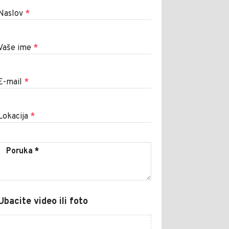
Naslov
*
Vaše ime
*
E-mail
*
Lokacija
*
Ubacite video ili foto