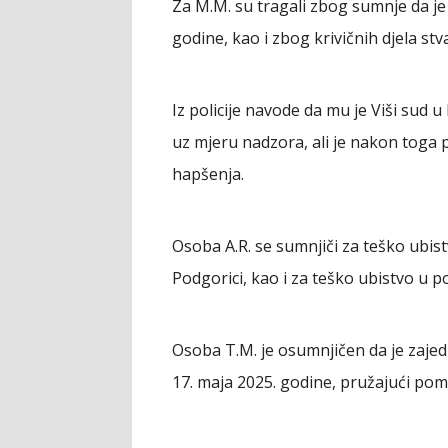
Za M.M. su tragali zbog sumnje da je iz
godine, kao i zbog krivičnih djela stv
Iz policije navode da mu je Viši sud 
uz mjeru nadzora, ali je nakon toga
hapšenja.
Osoba A.R. se sumnjiči za teško ubistv
Podgorici, kao i za teško ubistvo u 
Osoba T.M. je osumnjičen da je zaje
17. maja 2025. godine, pružajući pomo