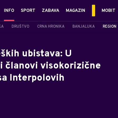
INFO
SPORT
ZABAVA
MAGAZIN
MOBIT
KA
DRUŠTVO
CRNA HRONIKA
BANJALUKA
REGION
eških ubistava: U
 članovi visokorizične
a Interpolovih