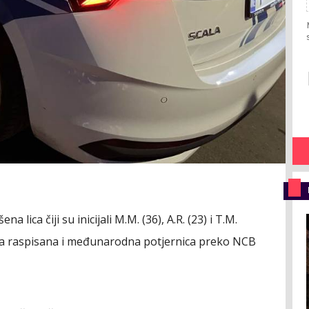
a lica čiji su inicijali M.M. (36), A.R. (23) i T.M.
 bila raspisana i međunarodna potjernica preko NCB