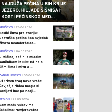
NAJDUŽA PEĆINA U BIH KRIJE
JEZERO, HILJADE ŠIŠMIŠA I
KOSTI PEĆINSKOG MED...
0
DRUŠTVO
28.06.2026.
|
Teslić čuva praistoriju:
Rastuška pećina kao svjedok
života neandertalac...
0
DRUŠTVO
06.06.2026.
|
U Mićinoj pećini s mladim
naučnikom iz BiH: Istina o
šišmišima i mitu o ...
0
ZANIMLJIVOSTI
05.06.2026.
|
Otkriven trag nove vrste:
Čovječja ribica mogla bi
ponijeti ime po Kraji...
0
REGION
29.05.2026.
|
Sam među vukovima i
šakalima: Nevjerovatna