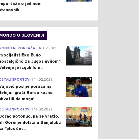
reportaža o jedinom
stanovnik...
MONDO U SLOVENIJI
4
MONDO REPORTAŽA
16.02.2021.
|
"Socijalističko čudo
nostalgično za Jugoslavijom":
Velenje je izgubilo n...
1
OSTALI SPORTOVI
14.02.2021.
|
Vujović poslije poraza na
debiju: Igrači Borca kasno
shvatili da mogu!
3
OSTALI SPORTOVI
14.02.2021.
|
Borac potonuo, pa se vratio,
ali Gorenje dolazi u Banjaluku
sa "plus čet...