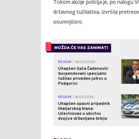
Tokom akcije policija je, po nalogu Vi
državnog tužilaštva, izvršila pretrese
osumnjičeni.
MOŽDA ĆE VAS ZANIMATI
REGION
08.05.2026.
|
Uhapšen Saša Čađenović:
Suspendovani specijalni
tužilac priveden jutros u
Podgorici
REGION
18.03.2026.
|
Uhapšen opasni pripadnik
škaljarskog klana:
Učestvovao u ubistvu
dvojice državljana Srbije