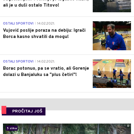
ali je u duši ostalo Titovo!
1
OSTALI SPORTOVI
14.02.2021.
|
Vujović poslije poraza na debiju: Igrači
Borca kasno shvatili da mogu!
3
OSTALI SPORTOVI
14.02.2021.
|
Borac potonuo, pa se vratio, ali Gorenje
dolazi u Banjaluku sa "plus četiri"!
PROČITAJ JOŠ
0
5 slika