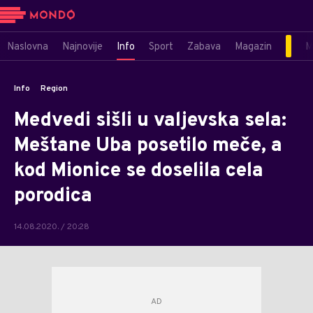
Naslovna
Najnovije
Info
Sport
Zabava
Magazin
M
Info
Region
Medvedi sišli u valjevska sela:
Meštane Uba posetilo meče, a
kod Mionice se doselila cela
porodica
14.08.2020. / 20:28