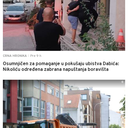
Pre 9 h
CRNA HRONIKA
|
Osumnjičen za pomaganje u pokušaju ubistva Dabića:
Nikoliću određena zabrana napuštanja boravišta
0