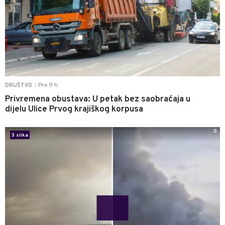
Pre 9 h
DRUŠTVO
|
Privremena obustava: U petak bez saobraćaja u
dijelu Ulice Prvog krajiškog korpusa
0
3 slika