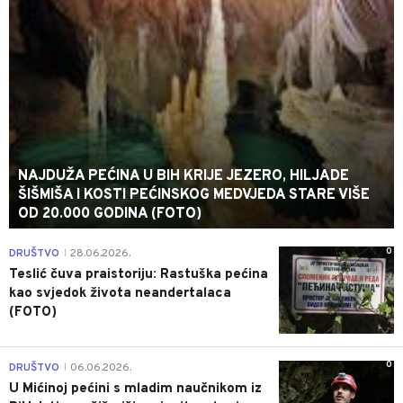
NAJDUŽA PEĆINA U BIH KRIJE JEZERO, HILJADE
ŠIŠMIŠA I KOSTI PEĆINSKOG MEDVJEDA STARE VIŠE
OD 20.000 GODINA (FOTO)
0
DRUŠTVO
28.06.2026.
|
Teslić čuva praistoriju: Rastuška pećina
kao svjedok života neandertalaca
(FOTO)
0
DRUŠTVO
06.06.2026.
|
U Mićinoj pećini s mladim naučnikom iz