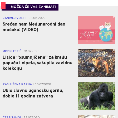
MOŽDA ĆE VAS ZANIMATI
0
ZANIMLJIVOSTI
08.08.2022.
|
Srećan nam Međunarodni dan
mačaka! (VIDEO)
0
MODNI FETIŠ
31.07.2020.
|
Lisica “osumnjičena” za krađu
papuča i cipela, sakupila zavidnu
kolekciju
0
ZASLUŽENA KAZNA
30.07.2020.
|
Ubio slavnu ugandsku gorilu,
dobio 11 godina zatvora
0
ČESTITAMO!
23.07.2020.
|