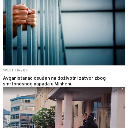
Pre 8 h
SVIJET
|
Avganistanac osuđen na doživotni zatvor zbog
smrtonosnog napada u Minhenu
0