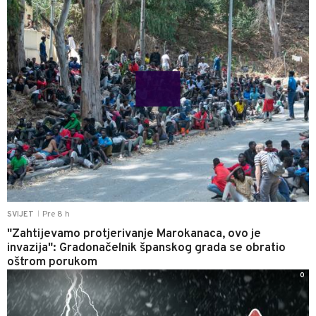
Pre 8 h
SVIJET
|
"Zahtijevamo protjerivanje Marokanaca, ovo je
invazija": Gradonačelnik španskog grada se obratio
oštrom porukom
0