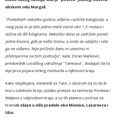
ubskom selu Murgaš.
"
Poslednjih nekoliko godina viđamo različite kategorije, a
ovog puta to je bilo jedno meče visine oko 1,5 metara i
težine do 80 kilograma. Nekoliko dana se zadržalo pored
jedne klanice, gde je našlo hranu, a onda se udaljilo i više
ga ne viđamo. Nije pričinilo štetu ni usevima ni
pčelinjacima na tom području
", kaže Zoran Marković,
predsednik Lovačkog udruženja "Tamnava", dodajući da to
nije prva pojava mrkog medveda u njihovom kraju.
Kako objašnjava, medvedi sa Tare, s obzirom na to da ih
ima u solidnom broju, polako prelaze na teritorije Povlena i
Maljena u valjevskom kraju, a sa tih planina u potrazi za
hrano
m silaze u niže predele oko Mionice, Lazarevca i
Uba.