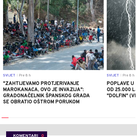
SVIJET
Pre 8 h
SVIJET
Pre 8 h
|
|
"ZAHTIJEVAMO PROTJERIVANJE
POPLAVE U K
MAROKANACA, OVO JE INVAZIJA":
OD 25.000 LJ
GRADONAČELNIK ŠPANSKOG GRADA
"DOLFIN" (V
SE OBRATIO OŠTROM PORUKOM
KOMENTARI
0