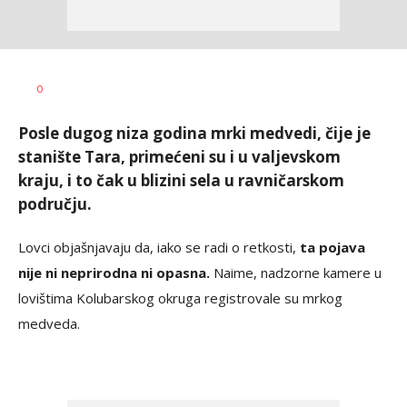
Sandra
AUTOR
0
Krstanović
Posle dugog niza godina mrki medvedi, čije je
stanište Tara, primećeni su i u valjevskom
kraju, i to čak u blizini sela u ravničarskom
području.
Lovci objašnjavaju da, iako se radi o retkosti,
ta pojava
nije ni neprirodna ni opasna.
Naime, nadzorne kamere u
lovištima Kolubarskog okruga registrovale su mrkog
medveda.