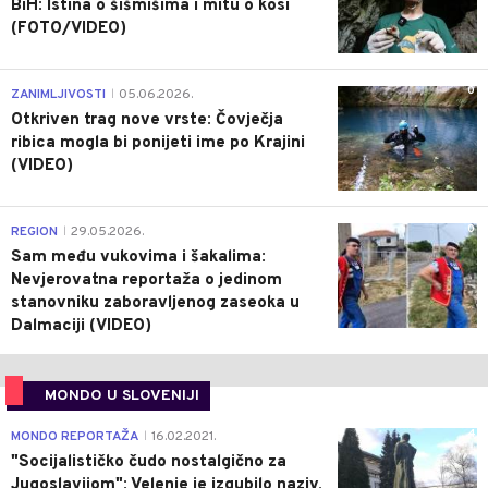
BiH: Istina o šišmišima i mitu o kosi
(FOTO/VIDEO)
0
ZANIMLJIVOSTI
05.06.2026.
|
Otkriven trag nove vrste: Čovječja
ribica mogla bi ponijeti ime po Krajini
(VIDEO)
0
REGION
29.05.2026.
|
Sam među vukovima i šakalima:
Nevjerovatna reportaža o jedinom
stanovniku zaboravljenog zaseoka u
Dalmaciji (VIDEO)
MONDO U SLOVENIJI
4
MONDO REPORTAŽA
16.02.2021.
|
"Socijalističko čudo nostalgično za
Jugoslavijom": Velenje je izgubilo naziv,