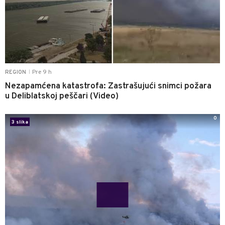
Pre 9 h
REGION
|
Nezapamćena katastrofa: Zastrašujući snimci požara
u Deliblatskoj peščari (Video)
0
3 slika