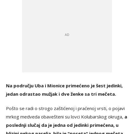
Na području Uba i Mionice primećeno je šest jedinki,
jedan odrastao mužjak i dve ženke sa tri mečeta.
Pošto se radi o strogo zaštićenoj i praćenoj vrsti, o pojavi
mrkog medveda obavešteni su lovci Kolubarskog okruga,
a
poslednji slučaj da je jedna od jedinki primećena, u
blizini nekog naselja, bila je "poseta" jednog mečeta