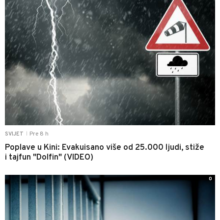
Pre 8 h
SVIJET
|
Poplave u Kini: Evakuisano više od 25.000 ljudi, stiže
i tajfun "Dolfin" (VIDEO)
0