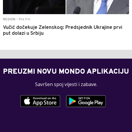
Pre 11 h
REGION
|
Vučić dočekuje Zelenskog: Predsjednik Ukrajine prvi
put dolazi u Srbiju
PREUZMI NOVU MONDO APLIKACIJU
Savršen spoj vijesti i zabave.