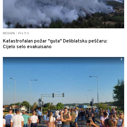
Pre 11 h
REGION
|
Katastrofalan požar "guta" Deliblatsku peščaru:
Cijelo selo evakuisano
2