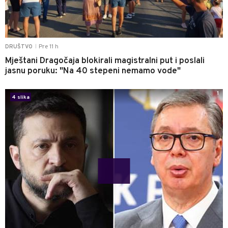
Pre 11 h
DRUŠTVO
|
Mještani Dragočaja blokirali magistralni put i poslali
jasnu poruku: "Na 40 stepeni nemamo vode"
1
4 slika