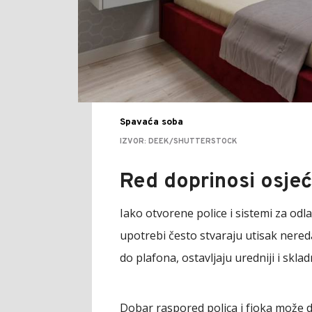
Spavaća soba
IZVOR: DEEK/SHUTTERSTOCK
Red doprinosi osjeć
Iako otvorene police i sistemi za od
upotrebi često stvaraju utisak nereda
do plafona, ostavljaju uredniji i skladn
Dobar raspored polica i fioka može d