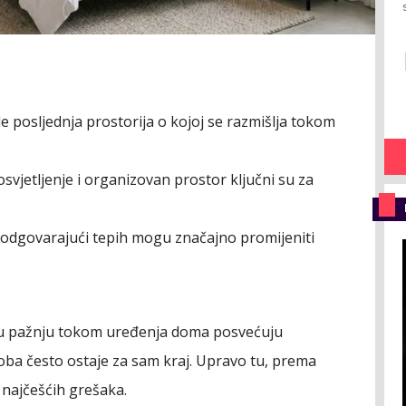
 posljednja prostorija o kojoj se razmišlja tokom
svjetljenje i organizovan prostor ključni su za
l i odgovarajući tepih mogu značajno promijeniti
eću pažnju tokom uređenja doma posvećuju
oba često ostaje za sam kraj. Upravo tu, prema
 najčešćih grešaka.