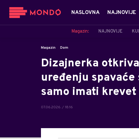
NASLOVNA
NAJNOVIJE
Magazin:
NAJNOVIJE
KU
Magazin
Dom
Dizajnerka otkriv
uređenju spavaće 
samo imati krevet
07.06.2026. / 18:16