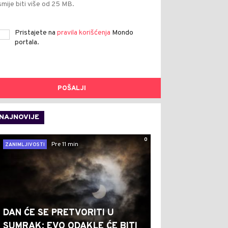
smije biti više od 25 MB.
Pristajete na
pravila korišćenja
Mondo
portala.
POŠALJI
NAJNOVIJE
0
Pre 11 min
ZANIMLJIVOSTI
DAN ĆE SE PRETVORITI U
SUMRAK: EVO ODAKLE ĆE BITI