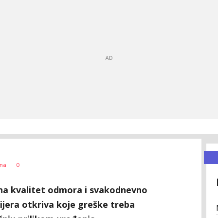
0
ćna
 na kvalitet odmora i svakodnevno
ijera otkriva koje greške treba