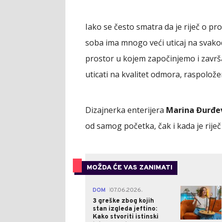
Iako se često smatra da je riječ o pro
soba ima mnogo veći uticaj na svakod
prostor u kojem započinjemo i završ
uticati na kvalitet odmora, raspolože
Dizajnerka enterijera
Marina Đurđe
od samog početka, čak i kada je rije
MOŽDA ĆE VAS ZANIMATI
0
DOM
07.06.2026.
|
3 greške zbog kojih
stan izgleda jeftino:
Kako stvoriti istinski