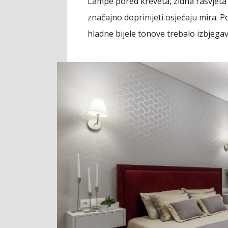
Lampe pored kreveta, zidna rasvjeta 
značajno doprinijeti osjećaju mira. P
hladne bijele tonove trebalo izbjeg