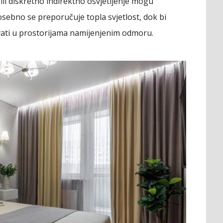
ili diskretno indirektno osvjetljenje mogu
osebno se preporučuje topla svjetlost, dok bi
avati u prostorijama namijenjenim odmoru.