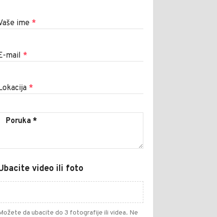
Vaše ime
*
E-mail
*
Lokacija
*
Ubacite video ili foto
Možete da ubacite do 3 fotografije ili videa. Ne