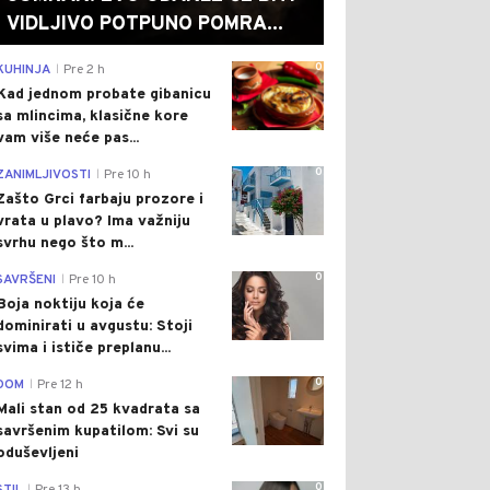
VIDLJIVO POTPUNO POMRA...
0
KUHINJA
Pre 2 h
|
Kad jednom probate gibanicu
sa mlincima, klasične kore
vam više neće pas...
0
ZANIMLJIVOSTI
Pre 10 h
|
Zašto Grci farbaju prozore i
vrata u plavo? Ima važniju
svrhu nego što m...
0
SAVRŠENI
Pre 10 h
|
Boja noktiju koja će
dominirati u avgustu: Stoji
svima i ističe preplanu...
0
DOM
Pre 12 h
|
Mali stan od 25 kvadrata sa
savršenim kupatilom: Svi su
oduševljeni
0
|