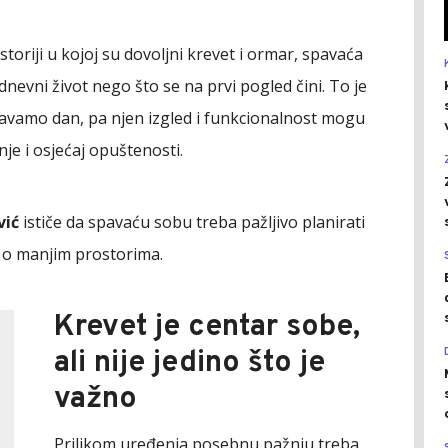
storiji u kojoj su dovoljni krevet i ormar, spavaća
nevni život nego što se na prvi pogled čini. To je
avamo dan, pa njen izgled i funkcionalnost mogu
nje i osjećaj opuštenosti.
vić
ističe da spavaću sobu treba pažljivo planirati
č o manjim prostorima.
Krevet je centar sobe,
ali nije jedino što je
važno
Prilikom uređenja posebnu pažnju treba