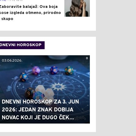
STIL
Pre 13 h
Zaboravite balajaž: Ova boja
kose izgleda otmeno, prirodno
i skupo
DNEVNI HOROSKOP
0
03.06.2026.
DNEVNI HOROSKOP ZA 3. JUN
2026: JEDAN ZNAK DOBIJA
NOVAC KOJI JE DUGO ČEK...