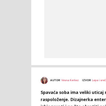
AUTOR
Vesna Kerkez
IZVOR
Lepa i sre
Spavaća soba ima veliki uticaj
raspoloženje. Dizajnerka enter