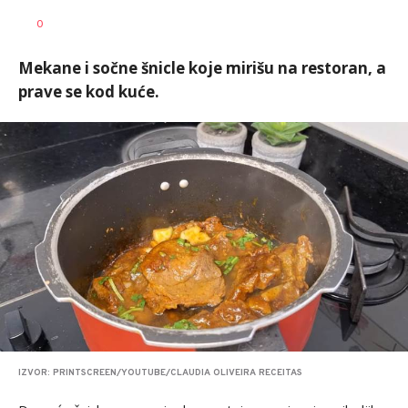
Aleksandra
AUTOR
0
Ljubičić
Mekane i sočne šnicle koje mirišu na restoran, a
prave se kod kuće.
IZVOR: PRINTSCREEN/YOUTUBE/CLAUDIA OLIVEIRA RECEITAS