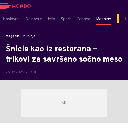
Naslovna
Najnovije
Info
Sport
Zabava
Magazin
M
Magazin
Kuhinja
Šnicle kao iz restorana –
trikovi za savršeno sočno meso
25.08.2025. / 07:00