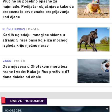
Vrućine su posebno opasne za
najmlađe: Pedijatar objašnjava kako da
prepoznate prve znake pregrijavanja
kod djece
0
KUĆNI LJUBIMCI
Pre 14 h
|
Kad ih ugledaju, mnogi se sklone u
stranu: 5 rasa pasa koje iza moćnog
izgleda kriju nježnu narav
0
VIDEO
Pre 16 h
|
Dva mjeseca u Ohotskom moru bez
hrane i vode: Kako je Rus preživio 67
dana daleko od obale
DNEVNI HOROSKOP
0
03.06.2026.