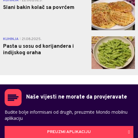
KUHINJA
22.08.2025.
|
Slani bakin kolač sa povrćem
0
KUHINJA
21.08.2025.
|
Pasta u sosu od korijandera i
indijskog oraha
Naše vijesti ne morate da provjeravate
Budite bolje informisani od drugih, preuzmite Mondo mobilnu
aplikaciju
PREUZMI APLIKACIJU