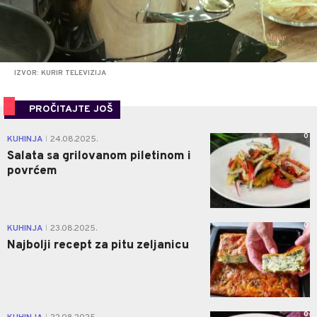
IZVOR: KURIR TELEVIZIJA
PROČITAJTE JOŠ
0
KUHINJA
24.08.2025.
|
Salata sa grilovanom piletinom i
povrćem
0
KUHINJA
23.08.2025.
|
Najbolji recept za pitu zeljanicu
0