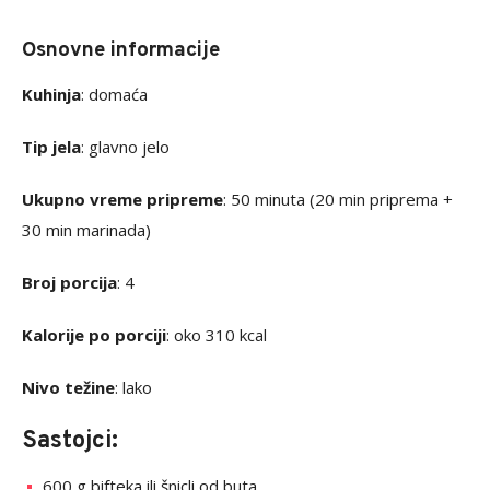
Osnovne informacije
Kuhinja
: domaća
Tip jela
: glavno jelo
Ukupno vreme pripreme
: 50 minuta (20 min priprema +
30 min marinada)
Broj porcija
: 4
Kalorije po porciji
: oko 310 kcal
Nivo težine
: lako
Sastojci:
600 g bifteka ili šnicli od buta