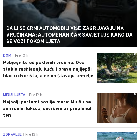
DA LI SE CRNI AUTOMOBILI VIŠE ZAGRIJAVAJU NA
VRUĆINAMA: AUTOMEHANIČAR SAVJETUJE KAKO DA
SE VOZI TOKOM LJETA
0
DOM
Pre 10 h
|
Pobjegnite od paklenih vrućina: Ova
stabla rashlađuju kuću i prave najljepši
hlad u dvorištu, a ne uništavaju temelje
0
MIRISI LJETA
Pre 12 h
|
Najbolji parfemi poslije mora: Mirišu na
senzualni luksuz, savršeni uz preplanuli
ten
0
ZDRAVLJE
Pre 13 h
|