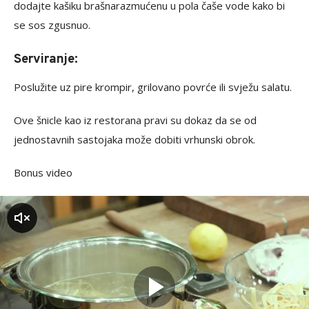
dodajte kašiku brašnarazmućenu u pola čaše vode kako bi
se sos zgusnuo.
Serviranje:
Poslužite uz pire krompir, grilovano povrće ili svježu salatu.
Ove šnicle kao iz restorana pravi su dokaz da se od
jednostavnih sastojaka može dobiti vrhunski obrok.
Bonus video
zvuk