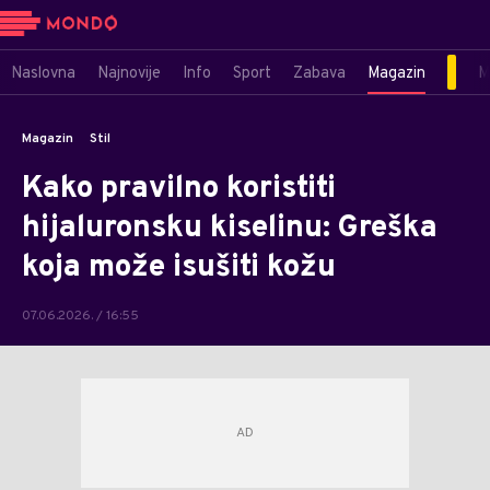
Naslovna
Najnovije
Info
Sport
Zabava
Magazin
M
Magazin
Stil
Kako pravilno koristiti
hijaluronsku kiselinu: Greška
koja može isušiti kožu
07.06.2026. / 16:55