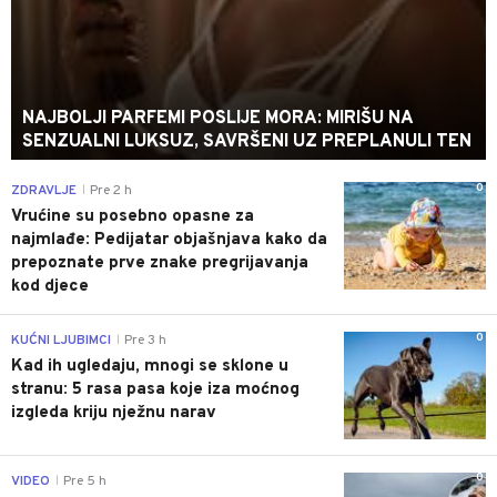
NAJBOLJI PARFEMI POSLIJE MORA: MIRIŠU NA
SENZUALNI LUKSUZ, SAVRŠENI UZ PREPLANULI TEN
0
ZDRAVLJE
Pre 2 h
|
Vrućine su posebno opasne za
najmlađe: Pedijatar objašnjava kako da
prepoznate prve znake pregrijavanja
kod djece
0
KUĆNI LJUBIMCI
Pre 3 h
|
Kad ih ugledaju, mnogi se sklone u
stranu: 5 rasa pasa koje iza moćnog
izgleda kriju nježnu narav
0
VIDEO
Pre 5 h
|