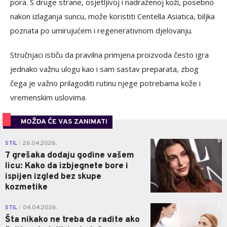
pora. S druge strane, osjetljivoj i nadraženoj koži, posebno
nakon izlaganja suncu, može koristiti Centella Asiatica, biljka
poznata po umirujućem i regenerativnom djelovanju.
Stručnjaci ističu da pravilna primjena proizvoda često igra
jednako važnu ulogu kao i sam sastav preparata, zbog
čega je važno prilagoditi rutinu njege potrebama kože i
vremenskim uslovima.
MOŽDA ĆE VAS ZANIMATI
0
STIL
26.04.2026.
|
7 grešaka dodaju godine vašem
licu: Kako da izbjegnete bore i
ispijen izgled bez skupe
kozmetike
0
STIL
04.04.2026.
|
Šta nikako ne treba da radite ako