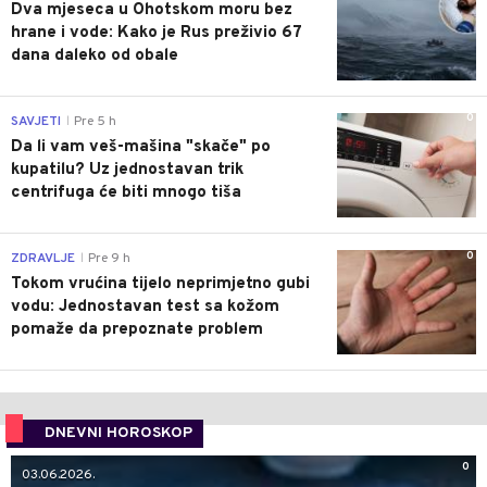
Dva mjeseca u Ohotskom moru bez
hrane i vode: Kako je Rus preživio 67
dana daleko od obale
0
SAVJETI
Pre 5 h
|
Da li vam veš-mašina "skače" po
kupatilu? Uz jednostavan trik
centrifuga će biti mnogo tiša
0
ZDRAVLJE
Pre 9 h
|
Tokom vrućina tijelo neprimjetno gubi
vodu: Jednostavan test sa kožom
pomaže da prepoznate problem
DNEVNI HOROSKOP
0
03.06.2026.