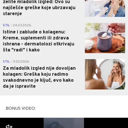
želite mladolik izgled: Ovo su
najčešće greške koje ubrzavaju
starenje
0
STIL
24.03.2026.
|
Istine i zablude o kolagenu:
Kreme, suplementi ili zdrava
ishrana - dermatolozi otkrivaju
šta "radi" i kako
0
STIL
11.02.2026.
|
Za mladolik izgled nije dovoljan
kolagen: Greška koju radimo
svakodnevno je ključ, evo kako
da je ispravite
BONUS VIDEO:
zvuk