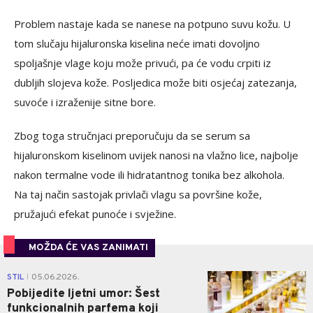
Problem nastaje kada se nanese na potpuno suvu kožu. U
tom slučaju hijaluronska kiselina neće imati dovoljno
spoljašnje vlage koju može privući, pa će vodu crpiti iz
dubljih slojeva kože. Posljedica može biti osjećaj zatezanja,
suvoće i izraženije sitne bore.
Zbog toga stručnjaci preporučuju da se serum sa
hijaluronskom kiselinom uvijek nanosi na vlažno lice, najbolje
nakon termalne vode ili hidratantnog tonika bez alkohola.
Na taj način sastojak privlači vlagu sa površine kože,
pružajući efekat punoće i svježine.
MOŽDA ĆE VAS ZANIMATI
0
STIL
05.06.2026.
|
Pobijedite ljetni umor: Šest
funkcionalnih parfema koji