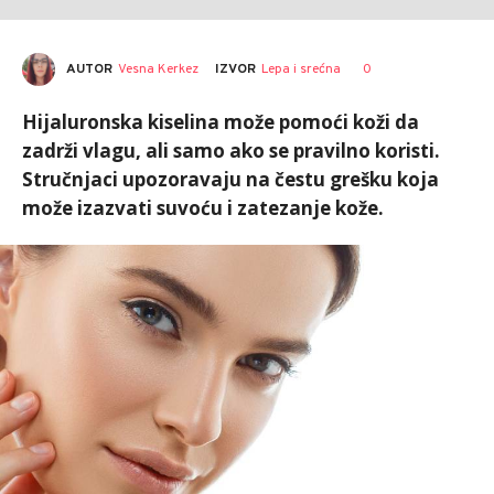
AUTOR
Vesna Kerkez
0
IZVOR
Lepa i srećna
Hijaluronska kiselina može pomoći koži da
zadrži vlagu, ali samo ako se pravilno koristi.
Stručnjaci upozoravaju na čestu grešku koja
može izazvati suvoću i zatezanje kože.