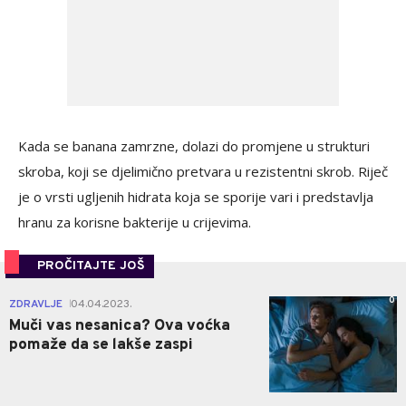
Kada se banana zamrzne, dolazi do promjene u strukturi
skroba, koji se djelimično pretvara u rezistentni skrob. Riječ
je o vrsti ugljenih hidrata koja se sporije vari i predstavlja
hranu za korisne bakterije u crijevima.
PROČITAJTE JOŠ
0
ZDRAVLJE
04.04.2023.
|
Muči vas nesanica? Ova voćka
pomaže da se lakše zaspi