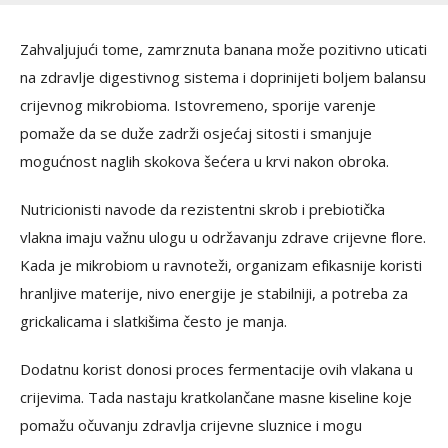
Zahvaljujući tome, zamrznuta banana može pozitivno uticati
na zdravlje digestivnog sistema i doprinijeti boljem balansu
crijevnog mikrobioma. Istovremeno, sporije varenje
pomaže da se duže zadrži osjećaj sitosti i smanjuje
mogućnost naglih skokova šećera u krvi nakon obroka.
Nutricionisti navode da rezistentni skrob i prebiotička
vlakna imaju važnu ulogu u održavanju zdrave crijevne flore.
Kada je mikrobiom u ravnoteži, organizam efikasnije koristi
hranljive materije, nivo energije je stabilniji, a potreba za
grickalicama i slatkišima često je manja.
Dodatnu korist donosi proces fermentacije ovih vlakana u
crijevima. Tada nastaju kratkolančane masne kiseline koje
pomažu očuvanju zdravlja crijevne sluznice i mogu