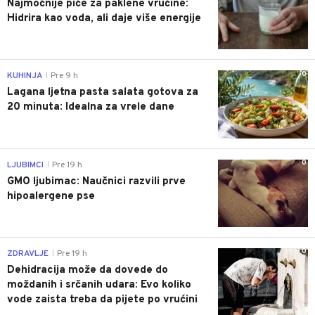
Najmoćnije piće za paklene vrućine:
Hidrira kao voda, ali daje više energije
0
KUHINJA
Pre 9 h
|
Lagana ljetna pasta salata gotova za
20 minuta: Idealna za vrele dane
0
LJUBIMCI
Pre 19 h
|
GMO ljubimac: Naučnici razvili prve
hipoalergene pse
0
ZDRAVLJE
Pre 19 h
|
Dehidracija može da dovede do
moždanih i srčanih udara: Evo koliko
vode zaista treba da pijete po vrućini