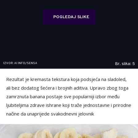
POGLEDAJ SLIKE
IZVOR: AI INFO/SENSA
Br. slika: 5
Rezultat je kremasta tekstura koja podsjeća na sladoled,
ali bez dodatog šećera i brojnih aditiva. Upravo zbog toga
zamrznuta banana postaje sve popularniji izbor među
ljubiteljima zdrave ishrane koji traže jednostavne i prirodne
načine da unaprijede svakodnevni jelovnik