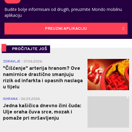
Budite bolje informisani od drugih, preuzmite Mondo mobilnu
aplikaciju
PREUZMI APLIKACIJU
PROČITAJTE JOŠ
0
ZDRAVLJE
07.06.2026.
|
"Čišćenje" arterija hranom? Ove
namirnice drastično smanjuju
rizik od infarkta i opasnih naslaga
u tijelu
0
ISHRANA
26.05.2026.
|
Jedna kašičica dnevno čini čuda:
Ulje oraha čuva srce, mozak i
pomaže pri mršavljenju