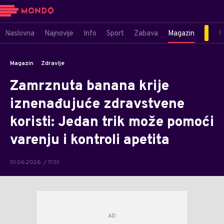
Naslovna
Najnovije
Info
Sport
Zabava
Magazin
M
Magazin
Zdravlje
Zamrznuta banana krije
iznenađujuće zdravstvene
koristi: Jedan trik može pomoći
varenju i kontroli apetita
10.06.2026. / 11:51