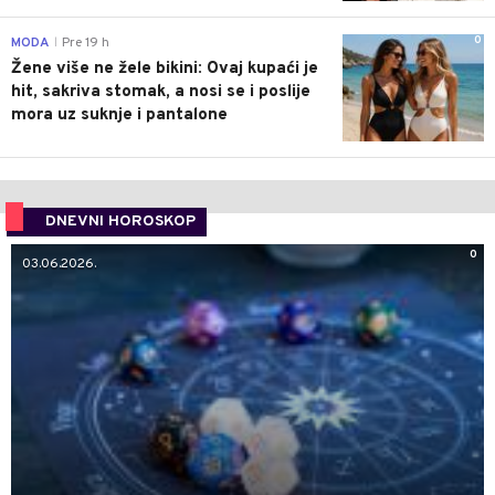
0
MODA
Pre 19 h
|
Žene više ne žele bikini: Ovaj kupaći je
hit, sakriva stomak, a nosi se i poslije
mora uz suknje i pantalone
DNEVNI HOROSKOP
0
03.06.2026.