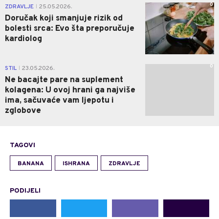
0
ZDRAVLJE
25.05.2026.
|
Doručak koji smanjuje rizik od
bolesti srca: Evo šta preporučuje
kardiolog
0
STIL
23.05.2026.
|
Ne bacajte pare na suplement
kolagena: U ovoj hrani ga najviše
ima, sačuvaće vam ljepotu i
zglobove
TAGOVI
BANANA
ISHRANA
ZDRAVLJE
PODIJELI