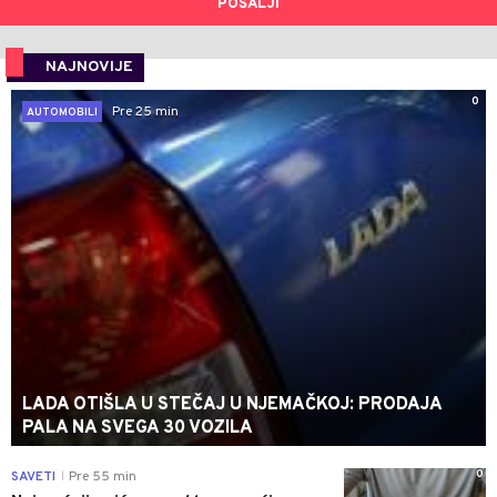
POŠALJI
NAJNOVIJE
0
Pre 25 min
AUTOMOBILI
LADA OTIŠLA U STEČAJ U NJEMAČKOJ: PRODAJA
PALA NA SVEGA 30 VOZILA
0
SAVETI
Pre 55 min
|