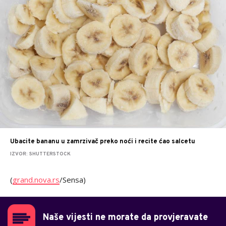
Ubacite bananu u zamrzivač preko noći i recite ćao salcetu
IZVOR: SHUTTERSTOCK
(
grand.nova.rs
/Sensa)
Naše vijesti ne morate da provjeravate