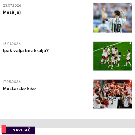
0
23.07.2026.
Mesi(ja)
2
15.07.2026.
Ipak valja bez kralja?
0
17.05.2026.
Mostarske kiše
NAVIJAČI