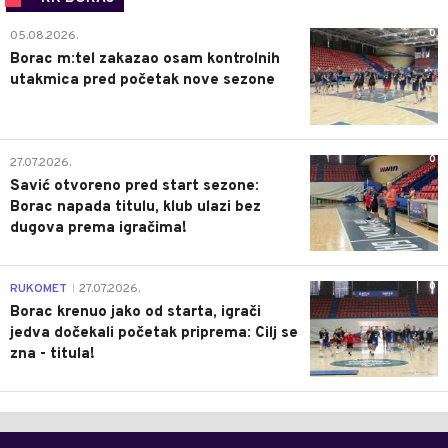
0
05.08.2026.
Borac m:tel zakazao osam kontrolnih
utakmica pred početak nove sezone
0
27.07.2026.
Savić otvoreno pred start sezone:
Borac napada titulu, klub ulazi bez
dugova prema igračima!
0
RUKOMET
27.07.2026.
|
Borac krenuo jako od starta, igrači
jedva dočekali početak priprema: Cilj se
zna - titula!