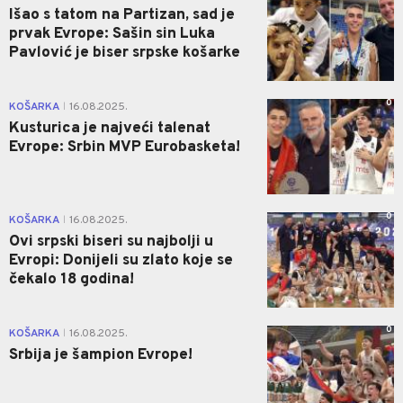
Išao s tatom na Partizan, sad je
prvak Evrope: Sašin sin Luka
Pavlović je biser srpske košarke
0
KOŠARKA
16.08.2025.
|
Kusturica je najveći talenat
Evrope: Srbin MVP Eurobasketa!
0
KOŠARKA
16.08.2025.
|
Ovi srpski biseri su najbolji u
Evropi: Donijeli su zlato koje se
čekalo 18 godina!
0
KOŠARKA
16.08.2025.
|
Srbija je šampion Evrope!