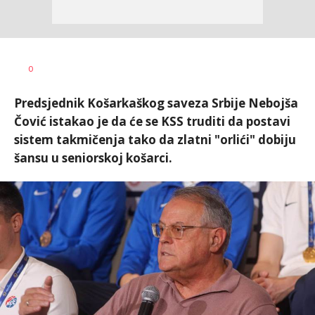
Dragan
AUTOR
0
Šutvić
Predsjednik Košarkaškog saveza Srbije Nebojša
Čović istakao je da će se KSS truditi da postavi
sistem takmičenja tako da zlatni "orlići" dobiju
šansu u seniorskoj košarci.