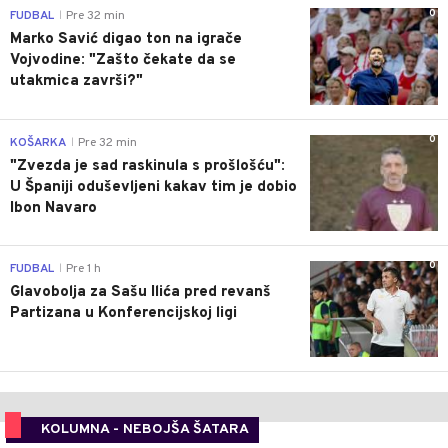
0
FUDBAL
Pre 32 min
|
Marko Savić digao ton na igrače
Vojvodine: "Zašto čekate da se
utakmica završi?"
0
KOŠARKA
Pre 32 min
|
"Zvezda je sad raskinula s prošlošću":
U Španiji oduševljeni kakav tim je dobio
Ibon Navaro
0
FUDBAL
Pre 1 h
|
Glavobolja za Sašu Ilića pred revanš
Partizana u Konferencijskoj ligi
KOLUMNA - NEBOJŠA ŠATARA