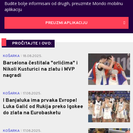
Budite bolje informisani od drugih, preuzmite Mondo mobilnu
aplikaciju
PREUZMI APLIKACIJU
PROČITAJTE I OVO:
0
KOŠARKA
18.08.2025.
|
Barselona čestitala "orlićima" i
Nikoli Kusturici na zlatu i MVP
nagradi
0
KOŠARKA
17.08.2025.
|
I Banjaluka ima prvaka Evrope!
Luka Galić od Rukija preko Igokee
do zlata na Eurobasketu
0
KOŠARKA
17.08.2025.
|