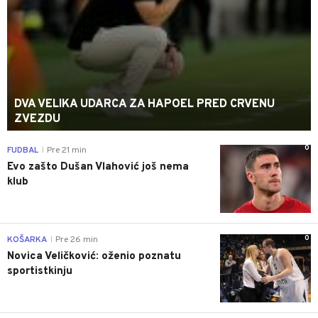
DVA VELIKA UDARCA ZA HAPOEL PRED CRVENU
ZVEZDU
0
FUDBAL
Pre 21 min
|
Evo zašto Dušan Vlahović još nema
klub
0
KOŠARKA
Pre 26 min
|
Novica Veličković: oženio poznatu
sportistkinju