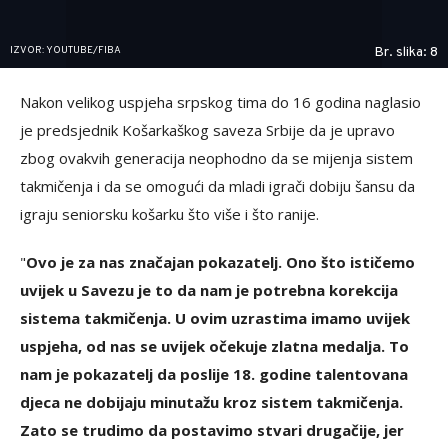
IZVOR: YOUTUBE/FIBA
Br. slika: 8
Nakon velikog uspjeha srpskog tima do 16 godina naglasio
je predsjednik Košarkaškog saveza Srbije da je upravo
zbog ovakvih generacija neophodno da se mijenja sistem
takmičenja i da se omogući da mladi igrači dobiju šansu da
igraju seniorsku košarku što više i što ranije.
"
Ovo je za nas značajan pokazatelj. Ono što ističemo
uvijek u Savezu je to da nam je potrebna korekcija
sistema takmičenja. U ovim uzrastima imamo uvijek
uspjeha, od nas se uvijek očekuje zlatna medalja. To
nam je pokazatelj da poslije 18. godine talentovana
djeca ne dobijaju minutažu kroz sistem takmičenja.
Zato se trudimo da postavimo stvari drugačije, jer