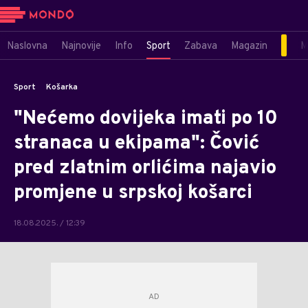
Naslovna
Najnovije
Info
Sport
Zabava
Magazin
M
Sport
Košarka
"Nećemo dovijeka imati po 10
stranaca u ekipama": Čović
pred zlatnim orlićima najavio
promjene u srpskoj košarci
18.08.2025. / 12:39