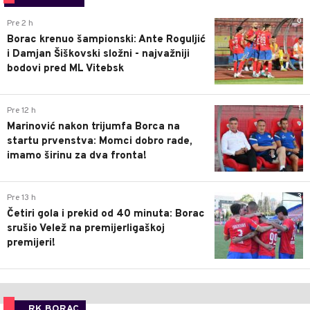
0
Pre 2 h
Borac krenuo šampionski: Ante Roguljić
i Damjan Šiškovski složni - najvažniji
bodovi pred ML Vitebsk
1
Pre 12 h
Marinović nakon trijumfa Borca na
startu prvenstva: Momci dobro rade,
imamo širinu za dva fronta!
3
Pre 13 h
Četiri gola i prekid od 40 minuta: Borac
srušio Velež na premijerligaškoj
premijeri!
RK BORAC