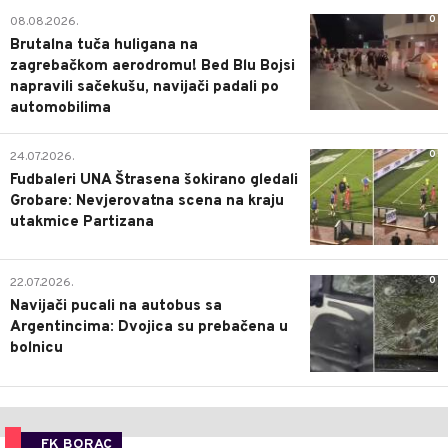
0
08.08.2026.
Brutalna tuča huligana na
zagrebačkom aerodromu! Bed Blu Bojsi
napravili sačekušu, navijači padali po
automobilima
0
24.07.2026.
Fudbaleri UNA Štrasena šokirano gledali
Grobare: Nevjerovatna scena na kraju
utakmice Partizana
0
22.07.2026.
Navijači pucali na autobus sa
Argentincima: Dvojica su prebačena u
bolnicu
FK BORAC