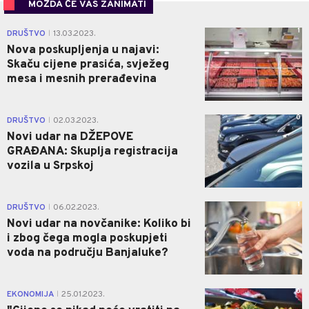
MOŽDA ĆE VAS ZANIMATI
1
DRUŠTVO
13.03.2023.
|
Nova poskupljenja u najavi:
Skaču cijene prasića, svježeg
mesa i mesnih prerađevina
0
DRUŠTVO
02.03.2023.
|
Novi udar na DŽEPOVE
GRAĐANA: Skuplja registracija
vozila u Srpskoj
1
DRUŠTVO
06.02.2023.
|
Novi udar na novčanike: Koliko bi
i zbog čega mogla poskupjeti
voda na području Banjaluke?
0
EKONOMIJA
25.01.2023.
|