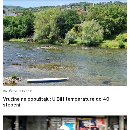
Pre 1 h
DRUŠTVO
|
Vrućine ne popuštaju: U BiH temperature do 40
stepeni
1