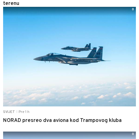
terenu
0
Pre 1 h
SVIJET
|
NORAD presreo dva aviona kod Trampovog kluba
0