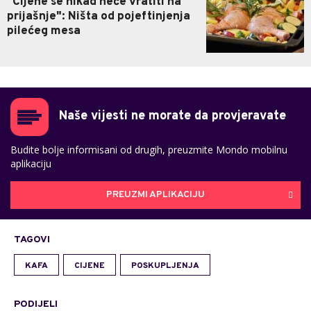
"Cijene se nikad neće vratiti na
prijašnje": Ništa od pojeftinjenja
pilećeg mesa
Naše vijesti ne morate da provjeravate
Budite bolje informisani od drugih, preuzmite Mondo mobilnu
aplikaciju
PREUZMI APLIKACIJU
TAGOVI
KAFA
CIJENE
POSKUPLJENJA
PODIJELI