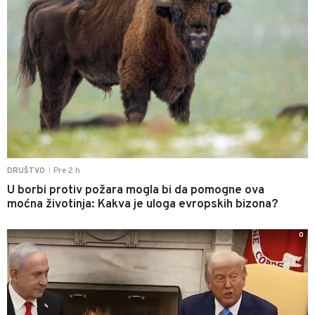
Pre 2 h
DRUŠTVO
|
U borbi protiv požara mogla bi da pomogne ova
moćna životinja: Kakva je uloga evropskih bizona?
0