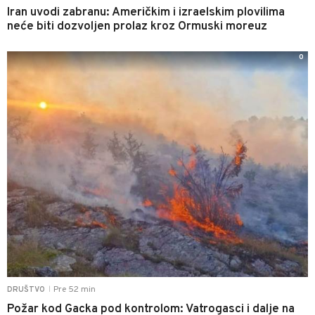
Iran uvodi zabranu: Američkim i izraelskim plovilima
neće biti dozvoljen prolaz kroz Ormuski moreuz
0
Pre 52 min
DRUŠTVO
|
Požar kod Gacka pod kontrolom: Vatrogasci i dalje na