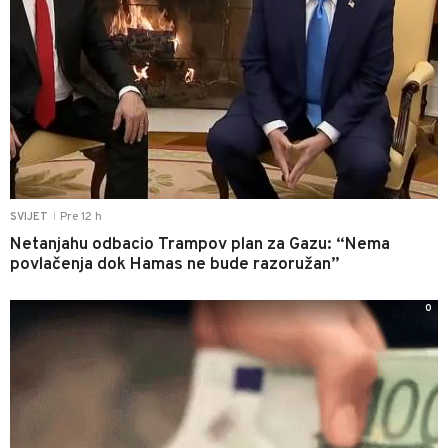
Pre 12 h
SVIJET
|
Netanjahu odbacio Trampov plan za Gazu: “Nema
povlačenja dok Hamas ne bude razoružan”
0