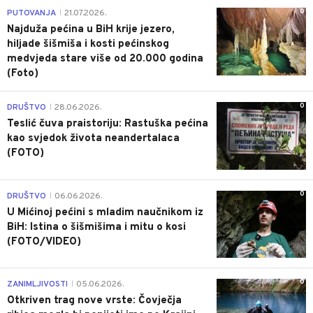
0
PUTOVANJA
21.07.2026.
|
Najduža pećina u BiH krije jezero,
hiljade šišmiša i kosti pećinskog
medvjeda stare više od 20.000 godina
(Foto)
0
DRUŠTVO
28.06.2026.
|
Teslić čuva praistoriju: Rastuška pećina
kao svjedok života neandertalaca
(FOTO)
0
DRUŠTVO
06.06.2026.
|
U Mićinoj pećini s mladim naučnikom iz
BiH: Istina o šišmišima i mitu o kosi
(FOTO/VIDEO)
0
ZANIMLJIVOSTI
05.06.2026.
|
Otkriven trag nove vrste: Čovječja