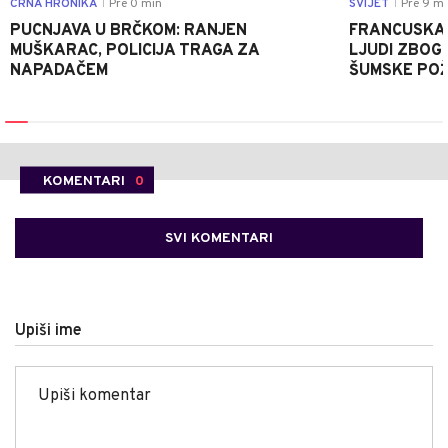
CRNA HRONIKA
Pre 0 min
SVIJET
Pre 9 mi
|
|
PUCNJAVA U BRČKOM: RANJEN
FRANCUSKA 
MUŠKARAC, POLICIJA TRAGA ZA
LJUDI ZBOG 
NAPADAČEM
ŠUMSKE PO
KOMENTARI
0
SVI KOMENTARI
Upiši ime