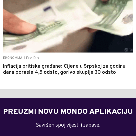
Pre 12 h
EKONOMIJA
|
Inflacija pritiska građane: Cijene u Srpskoj za godinu
dana porasle 4,5 odsto, gorivo skuplje 30 odsto
PREUZMI NOVU MONDO APLIKACIJU
Savršen spoj vijesti i zabave.