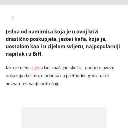
Dušan
AUTOR
0
Volaš
Jedna od namirnica koja je u ovoj krizi
drastično poskupjela, jeste i kafa, koja je,
uostalom kao i u cijelom svijetu, najpopularniji
napitak i u BiH.
Iako je njena
cijena
lani značajno skočila, podaci o uvozu
pokazuju da smo, u odnosu na prethodnu godinu, tek
neznatno smanjili potrošnju.