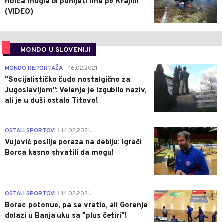
ribica mogla bi ponijeti ime po Krajini
(VIDEO)
MONDO U SLOVENIJI
4
MONDO REPORTAŽA
16.02.2021.
|
"Socijalističko čudo nostalgično za
Jugoslavijom": Velenje je izgubilo naziv,
ali je u duši ostalo Titovo!
1
OSTALI SPORTOVI
14.02.2021.
|
Vujović poslije poraza na debiju: Igrači
Borca kasno shvatili da mogu!
3
OSTALI SPORTOVI
14.02.2021.
|
Borac potonuo, pa se vratio, ali Gorenje
dolazi u Banjaluku sa "plus četiri"!