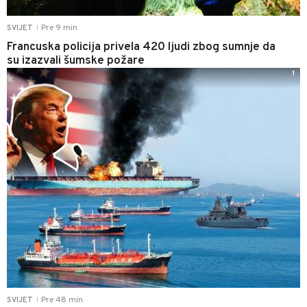
Pre 9 min
SVIJET
|
Francuska policija privela 420 ljudi zbog sumnje da
su izazvali šumske požare
1
Pre 48 min
SVIJET
|