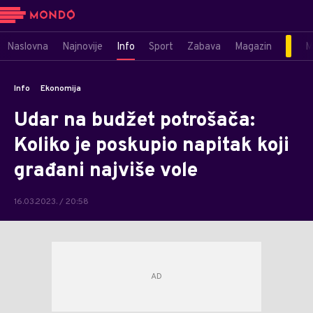
Naslovna
Najnovije
Info
Sport
Zabava
Magazin
M
Info
Ekonomija
Udar na budžet potrošača:
Koliko je poskupio napitak koji
građani najviše vole
16.03.2023. / 20:58