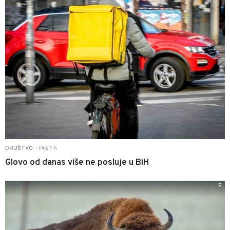
Pre 1 h
DRUŠTVO
|
Glovo od danas više ne posluje u BiH
0