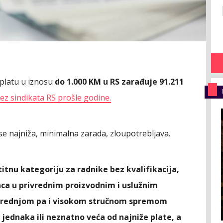
platu u iznosu
do 1.000 KM u RS zarađuje 91.211
vez sindikata RS prošle godine.
se najniža, minimalna zarada, zloupotrebljava.
tnu kategoriju za radnike bez kvalifikacija,
aca u privrednim proizvodnim i uslužnim
 srednjom pa i visokom stručnom spremom
je jednaka ili neznatno veća od najniže plate, a