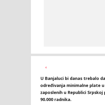
Željko
AUTOR
4
Svitlica
U Banjaluci bi danas trebalo d
određivanja minimalne plate u
zaposlenih u Republici Srpskoj
90.000 radnika.