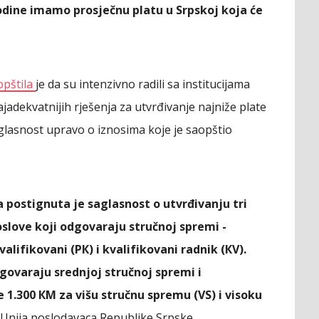
 godine imamo prosječnu platu u Srpskoj koja će
opštila
je da su intenzivno radili sa institucijama
adekvatnijih rješenja za utvrđivanje najniže plate
aglasnost upravo o iznosima koje je saopštio
a postignuta je saglasnost o utvrđivanju tri
oslove koji odgovaraju stručnoj spremi -
alifikovani (PК) i kvalifikovani radnik (КV).
govaraju srednjoj stručnoj spremi i
e 1.300 КM za višu stručnu spremu (VS) i visoku
 Unija poslodavaca Republike Srpske.