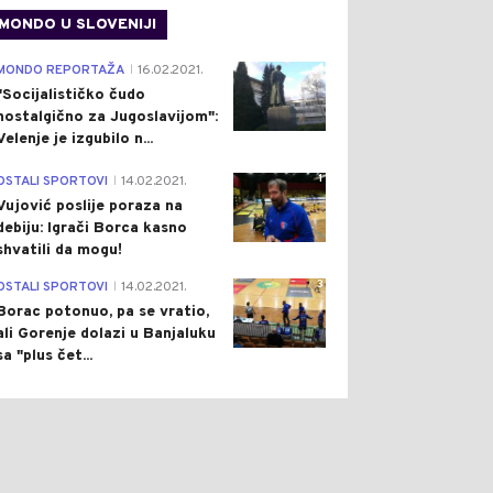
MONDO U SLOVENIJI
4
MONDO REPORTAŽA
16.02.2021.
|
"Socijalističko čudo
nostalgično za Jugoslavijom":
Velenje je izgubilo n...
1
OSTALI SPORTOVI
14.02.2021.
|
Vujović poslije poraza na
debiju: Igrači Borca kasno
shvatili da mogu!
3
OSTALI SPORTOVI
14.02.2021.
|
Borac potonuo, pa se vratio,
ali Gorenje dolazi u Banjaluku
sa "plus čet...