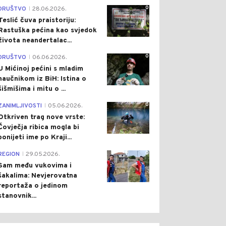
0
DRUŠTVO
28.06.2026.
|
Teslić čuva praistoriju:
Rastuška pećina kao svjedok
života neandertalac...
0
DRUŠTVO
06.06.2026.
|
U Mićinoj pećini s mladim
naučnikom iz BiH: Istina o
šišmišima i mitu o ...
0
ZANIMLJIVOSTI
05.06.2026.
|
Otkriven trag nove vrste:
Čovječja ribica mogla bi
ponijeti ime po Kraji...
0
REGION
29.05.2026.
|
Sam među vukovima i
šakalima: Nevjerovatna
reportaža o jedinom
stanovnik...