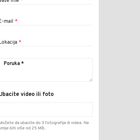
Vaše ime
*
E-mail
*
Lokacija
*
Ubacite video ili foto
Možete da ubacite do 3 fotografije ili videa. Ne
smije biti više od 25 MB.