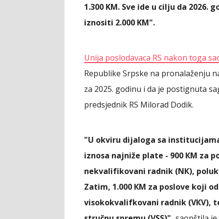
1.300 KM. Sve ide u cilju da 2026.
iznositi 2.000 KM".
Unija poslodavaca RS nakon toga sa
Republike Srpske na pronalaženju naj
za 2025. godinu i da je postignuta s
predsjednik RS Milorad Dodik.
"U okviru dijaloga sa institucijam
iznosa najniže plate - 900 КM za p
nekvalifikovani radnik (NК), polukv
Zatim, 1.000 КM za poslove koji od
visokokvalifkovani radnik (VКV), t
stručnu spremu (VSS)",
saopštila je