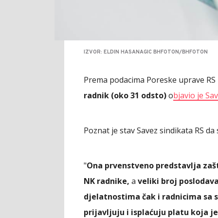
IZVOR: ELDIN HASANAGIC BHFOTON/BHFOTON
Prema podacima Poreske uprave RS 
radnik (oko 31 odsto)
o
bjavio je Sa
Poznat je stav Savez sindikata RS da 
"
Ona prvenstveno predstavlja zašti
NK radnike,
a
veliki broj poslodav
djelatnostima čak i radnicima sa
prijavljuju i isplaćuju platu koja 