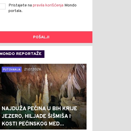
Pristajete na
pravila korišćenja
Mondo
portala.
POŠALJI
MONDO REPORTAŽE
0
21.07.2026.
PUTOVANJA
NAJDUŽA PEĆINA U BIH KRIJE
JEZERO, HILJADE ŠIŠMIŠA I
KOSTI PEĆINSKOG MED...