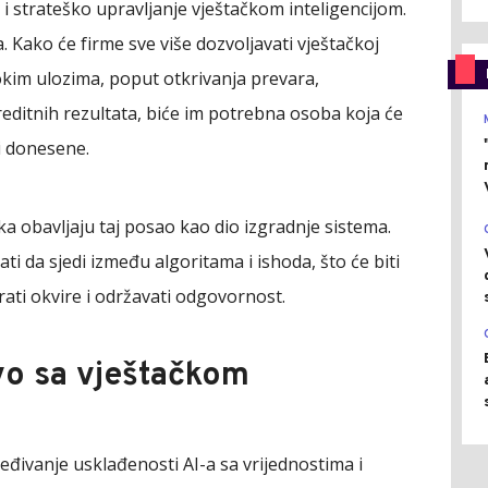
i strateško upravljanje vještačkom inteligencijom.
 Kako će firme sve više dozvoljavati vještačkoj
sokim ulozima, poput otkrivanja prevara,
editnih rezultata, biće im potrebna osoba koja će
ti donesene.
ka obavljaju taj posao kao dio izgradnje sistema.
ti da sjedi između algoritama i ishoda, što će biti
rati okvire i održavati odgovornost.
vo sa vještačkom
đivanje usklađenosti AI-a sa vrijednostima i