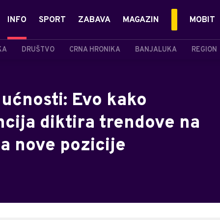
INFO
SPORT
ZABAVA
MAGAZIN
MOBIT
KA
DRUŠTVO
CRNA HRONIKA
BANJALUKA
REGION
dućnosti: Evo kako
ncija diktira trendove na
ra nove pozicije