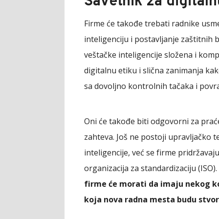
Savetnik za digitaln
Firme će takođe trebati radnike usme
inteligenciju i postavljanje zaštitnih 
veštačke inteligencije složena i kompl
digitalnu etiku i slična zanimanja kak
sa dovoljno kontrolnih tačaka i povra
Oni će takođe biti odgovorni za prać
zahteva. Još ne postoji upravljačko 
inteligencije, već se firme pridržava
organizacija za standardizaciju (ISO)
firme će morati da imaju nekog ko
koja nova radna mesta budu stvore