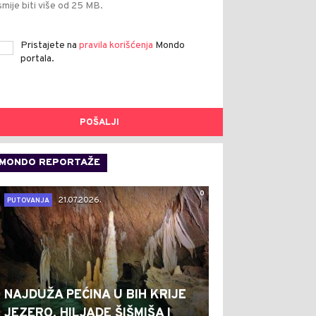
smije biti više od 25 MB.
Pristajete na
pravila korišćenja
Mondo
portala.
POŠALJI
MONDO REPORTAŽE
0
21.07.2026.
PUTOVANJA
NAJDUŽA PEĆINA U BIH KRIJE
JEZERO, HILJADE ŠIŠMIŠA I