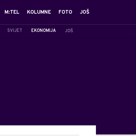
M:TEL
KOLUMNE
FOTO
JOŠ
SVIJET
EKONOMIJA
JOŠ