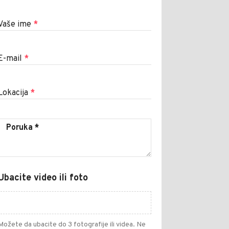
Vaše ime
*
E-mail
*
Lokacija
*
Ubacite video ili foto
Možete da ubacite do 3 fotografije ili videa. Ne