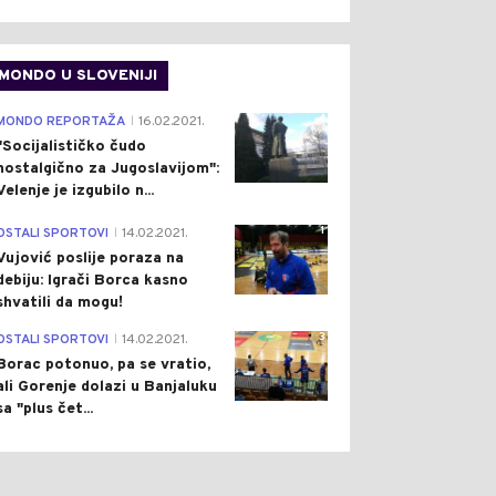
MONDO U SLOVENIJI
4
MONDO REPORTAŽA
16.02.2021.
|
"Socijalističko čudo
nostalgično za Jugoslavijom":
Velenje je izgubilo n...
1
OSTALI SPORTOVI
14.02.2021.
|
Vujović poslije poraza na
debiju: Igrači Borca kasno
shvatili da mogu!
3
OSTALI SPORTOVI
14.02.2021.
|
Borac potonuo, pa se vratio,
ali Gorenje dolazi u Banjaluku
sa "plus čet...