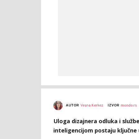
AUTOR
Vesna Kerkez
IZVOR
mondo.rs
Uloga dizajnera odluka i služb
inteligencijom postaju ključne