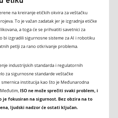
u etiku
rene na kreiranje etičkih okvira za veštačku
brojeva. To je važan zadatak jer je izgradnja etičke
ikovana, a toga će se prihvatiti savetnici za
o bi izgradili sigurnosne sisteme za AI i robotiku
tnih petlji za rano otkrivanje problema.
enje industrijskih standarda i regulatornih
telo za sigurnosne standarde veštačke
ju smernica institucija kao što je Međunarodna
. Međutim,
ISO ne može sprečiti svaki problem, i
 je fokusiran na sigurnost. Bez obzira na to
na, ljudski nadzor će ostati ključan.