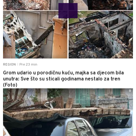
Pre 23 min
REGION
|
Grom udario u porodičnu kuću, majka sa djecom bila
unutra: Sve što su sticali godinama nestalo za tren
(Foto)
0