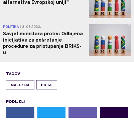
alternativa Evropskoj uniji"
0
POLITIKA
31.08.2023.
|
Savjet ministara protiv: Odbijena
inicijativa za pokretanje
procedure za pristupanje BRIKS-
u
TAGOVI
MALEZIJA
BRIKS
PODIJELI