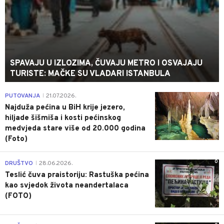
SPAVAJU U IZLOZIMA, ČUVAJU METRO I OSVAJAJU
TURISTE: MAČKE SU VLADARI ISTANBULA
0
PUTOVANJA
21.07.2026.
|
Najduža pećina u BiH krije jezero,
hiljade šišmiša i kosti pećinskog
medvjeda stare više od 20.000 godina
(Foto)
0
DRUŠTVO
28.06.2026.
|
Teslić čuva praistoriju: Rastuška pećina
kao svjedok života neandertalaca
(FOTO)