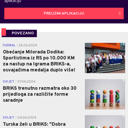
aplikaciju
PREUZMI APLIKACIJU
POVEZANO
0
FUDBAL
26.06.2024.
|
Obećanje Milorada Dodika:
Sportistima iz RS po 10.000 KM
za nastup na Igrama BRIKS-a,
osvajačima medalja duplo više!
0
SVIJET
07.06.2024.
|
BRIKS trenutno razmatra oko 30
prijedloga za različite forme
saradnje
0
SVIJET
04.06.2024.
|
Turska želi u BRIKS: "Dobra