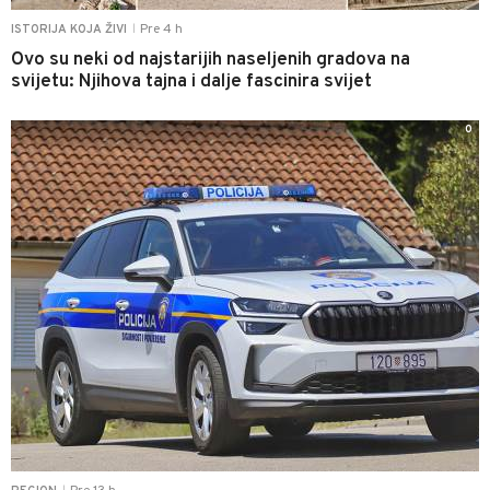
Pre 4 h
ISTORIJA KOJA ŽIVI
|
Ovo su neki od najstarijih naseljenih gradova na
svijetu: Njihova tajna i dalje fascinira svijet
0