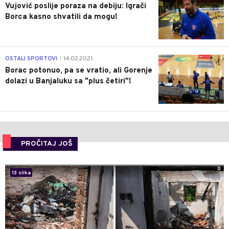
Vujović poslije poraza na debiju: Igrači
Borca kasno shvatili da mogu!
3
OSTALI SPORTOVI
14.02.2021.
|
Borac potonuo, pa se vratio, ali Gorenje
dolazi u Banjaluku sa "plus četiri"!
PROČITAJ JOŠ
0
13 slika