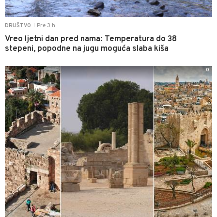
Pre 3 h
DRUŠTVO
|
Vreo ljetni dan pred nama: Temperatura do 38
stepeni, popodne na jugu moguća slaba kiša
0