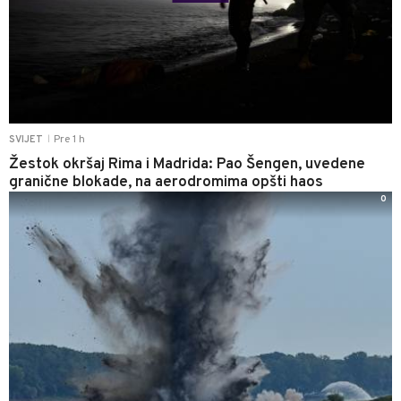
Pre 1 h
SVIJET
|
Žestok okršaj Rima i Madrida: Pao Šengen, uvedene
granične blokade, na aerodromima opšti haos
0