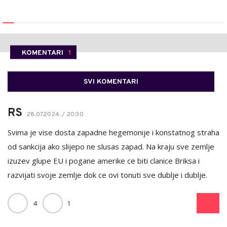
KOMENTARI
1
SVI KOMENTARI
RS
28.07.2024. / 20:30
Svima je vise dosta zapadne hegemonije i konstatnog straha
od sankcija ako slijepo ne slusas zapad. Na kraju sve zemlje
izuzev glupe EU i pogane amerike ce biti clanice Briksa i
razvijati svoje zemlje dok ce ovi tonuti sve dublje i dublje.
4
1