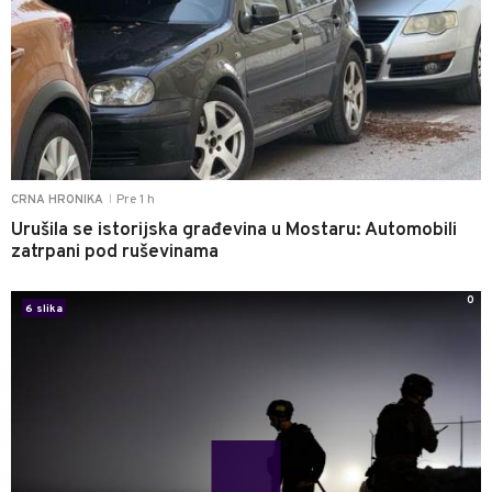
Pre 1 h
CRNA HRONIKA
|
Urušila se istorijska građevina u Mostaru: Automobili
zatrpani pod ruševinama
0
6 slika