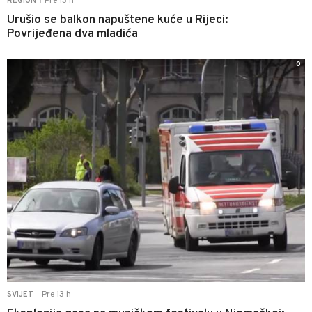
Pre 13 h
REGION
|
Urušio se balkon napuštene kuće u Rijeci:
Povrijeđena dva mladića
0
Pre 13 h
SVIJET
|