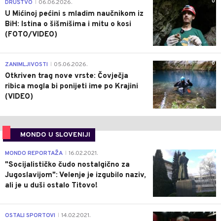
0
DRUŠTVO
06.06.2026.
|
U Mićinoj pećini s mladim naučnikom iz
BiH: Istina o šišmišima i mitu o kosi
(FOTO/VIDEO)
0
ZANIMLJIVOSTI
05.06.2026.
|
Otkriven trag nove vrste: Čovječja
ribica mogla bi ponijeti ime po Krajini
(VIDEO)
MONDO U SLOVENIJI
4
MONDO REPORTAŽA
16.02.2021.
|
"Socijalističko čudo nostalgično za
Jugoslavijom": Velenje je izgubilo naziv,
ali je u duši ostalo Titovo!
1
OSTALI SPORTOVI
14.02.2021.
|