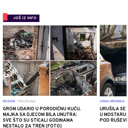
JOŠ IZ INFO
0
REGION
Pre 23 min
CRNA HRONIKA
|
|
GROM UDARIO U PORODIČNU KUĆU,
URUŠILA SE
MAJKA SA DJECOM BILA UNUTRA:
U MOSTARU:
SVE ŠTO SU STICALI GODINAMA
POD RUŠEV
NESTALO ZA TREN (FOTO)