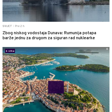
Pre 2 h
SVIJET
|
Zbog niskog vodostaja Dunava: Rumunija potapa
barže jednu za drugom za siguran rad nuklearke
0
6 slika