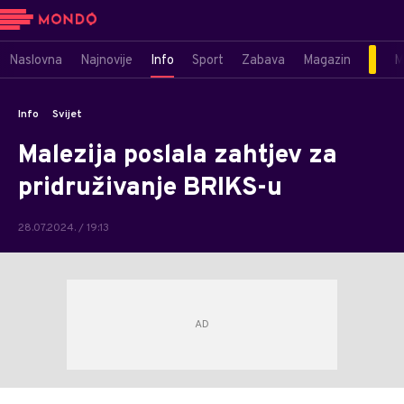
Naslovna
Najnovije
Info
Sport
Zabava
Magazin
M
Info
Svijet
Malezija poslala zahtjev za
pridruživanje BRIKS-u
28.07.2024. / 19:13