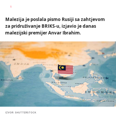
Željko
AUTOR
1
Svitlica
Malezija je poslala pismo Rusiji sa zahtjevom
za pridruživanje BRIKS-u, izjavio je danas
malezijski premijer Anvar Ibrahim.
IZVOR: SHUTTERSTOCK