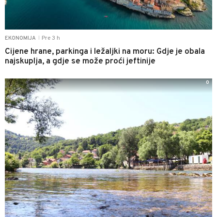
Pre 3 h
EKONOMIJA
|
Cijene hrane, parkinga i ležaljki na moru: Gdje je obala
najskuplja, a gdje se može proći jeftinije
0