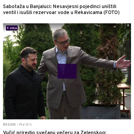
Sabotaža u Banjaluci: Nesavjesni pojedinci uništili
ventil i isušili rezervoar vode u Rekavicama (FOTO)
0
5 slika
Pre 12 h
REGION
|
Vučić priredio svečanu večeru za Zelenskog: