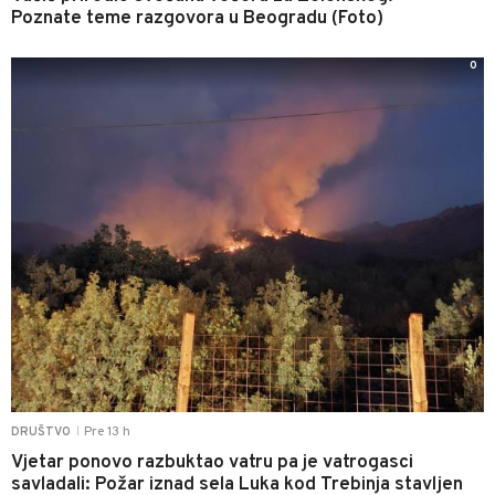
Poznate teme razgovora u Beogradu (Foto)
0
Pre 13 h
DRUŠTVO
|
Vjetar ponovo razbuktao vatru pa je vatrogasci
savladali: Požar iznad sela Luka kod Trebinja stavljen