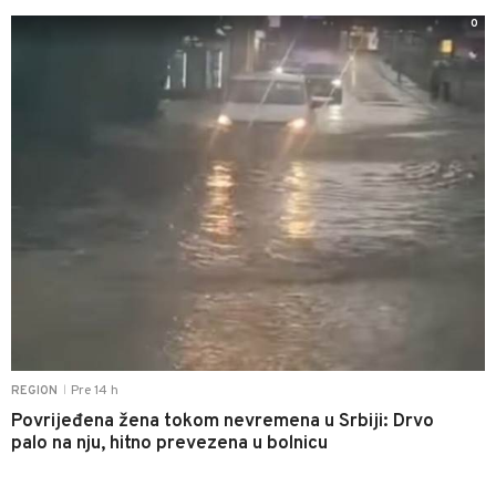
0
Pre 14 h
REGION
|
Povrijeđena žena tokom nevremena u Srbiji: Drvo
palo na nju, hitno prevezena u bolnicu