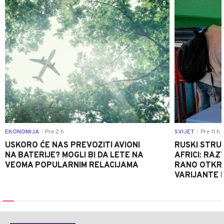
0
EKONOMIJA
Pre 2 h
SVIJET
Pre 11 h
|
|
USKORO ĆE NAS PREVOZITI AVIONI
RUSKI STRU
NA BATERIJE? MOGLI BI DA LETE NA
AFRICI: RAZ
VEOMA POPULARNIM RELACIJAMA
RANO OTKRI
VARIJANTE 