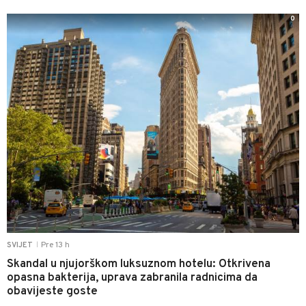
0
Pre 13 h
SVIJET
|
Skandal u njujorškom luksuznom hotelu: Otkrivena
opasna bakterija, uprava zabranila radnicima da
obavijeste goste