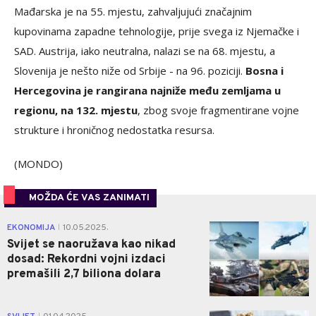
Mađarska je na 55. mjestu, zahvaljujući značajnim
kupovinama zapadne tehnologije, prije svega iz Njemačke i
SAD. Austrija, iako neutralna, nalazi se na 68. mjestu, a
Slovenija je nešto niže od Srbije - na 96. poziciji.
Bosna i
Hercegovina je rangirana najniže među zemljama u
regionu, na 132. mjestu
, zbog svoje fragmentirane vojne
strukture i hroničnog nedostatka resursa.
(MONDO)
MOŽDA ĆE VAS ZANIMATI
0
EKONOMIJA
10.05.2025.
|
Svijet se naoružava kao nikad
dosad: Rekordni vojni izdaci
premašili 2,7 biliona dolara
1