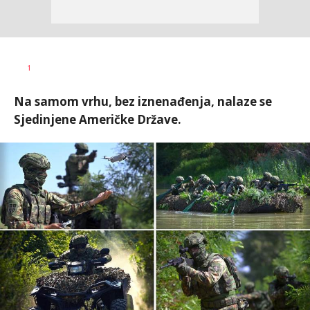
Vesna
AUTOR
1
Kerkez
Na samom vrhu, bez iznenađenja, nalaze se
Sjedinjene Američke Države.