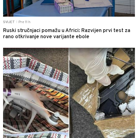
Pre 11 h
SVIJET
|
Ruski stručnjaci pomažu u Africi: Razvijen prvi test za
rano otkrivanje nove varijante ebole
0