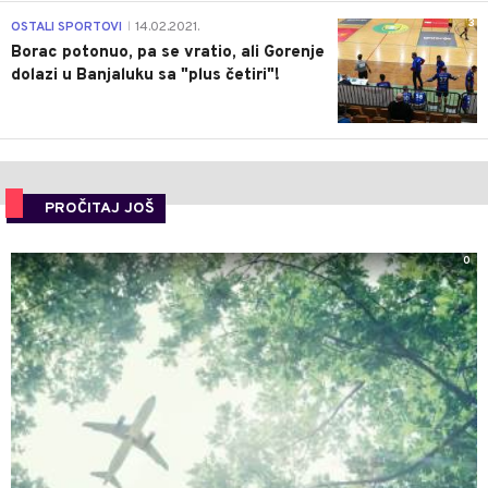
3
OSTALI SPORTOVI
14.02.2021.
|
Borac potonuo, pa se vratio, ali Gorenje
dolazi u Banjaluku sa "plus četiri"!
PROČITAJ JOŠ
0