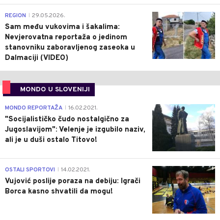
0
REGION
29.05.2026.
|
Sam među vukovima i šakalima:
Nevjerovatna reportaža o jedinom
stanovniku zaboravljenog zaseoka u
Dalmaciji (VIDEO)
MONDO U SLOVENIJI
4
MONDO REPORTAŽA
16.02.2021.
|
"Socijalističko čudo nostalgično za
Jugoslavijom": Velenje je izgubilo naziv,
ali je u duši ostalo Titovo!
1
OSTALI SPORTOVI
14.02.2021.
|
Vujović poslije poraza na debiju: Igrači
Borca kasno shvatili da mogu!