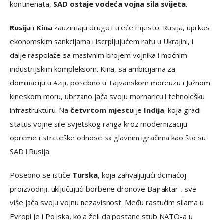
kontinenata,
SAD ostaje vodeća vojna sila svijeta
.
Rusija
i
Kina
zauzimaju drugo i treće mjesto. Rusija, uprkos
ekonomskim sankcijama i iscrpljujućem ratu u Ukrajini, i
dalje raspolaže sa masivnim brojem vojnika i moćnim
industrijskim kompleksom. Kina, sa ambicijama za
dominaciju u Aziji, posebno u Tajvanskom moreuzu i Južnom
kineskom moru, ubrzano jača svoju mornaricu i tehnološku
infrastrukturu. Na
četvrtom mjestu
je
Indija
, koja gradi
status vojne sile svjetskog ranga kroz modernizaciju
opreme i strateške odnose sa glavnim igračima kao što su
SAD i Rusija.
Posebno se ističe
Turska
, koja zahvaljujući domaćoj
proizvodnji, uključujući borbene dronove Bajraktar , sve
više jača svoju vojnu nezavisnost. Među rastućim silama u
Evropi je i Poljska, koja želi da postane stub NATO-a u