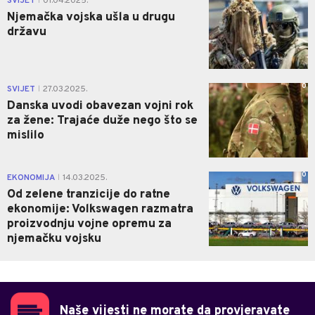
SVIJET
01.04.2025.
|
Njemačka vojska ušla u drugu
državu
0
SVIJET
27.03.2025.
|
Danska uvodi obavezan vojni rok
za žene: Trajaće duže nego što se
mislilo
0
EKONOMIJA
14.03.2025.
|
Od zelene tranzicije do ratne
ekonomije: Volkswagen razmatra
proizvodnju vojne opremu za
njemačku vojsku
Naše vijesti ne morate da provjeravate