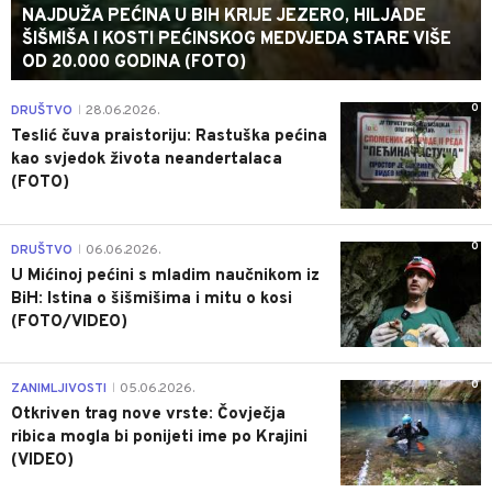
NAJDUŽA PEĆINA U BIH KRIJE JEZERO, HILJADE
ŠIŠMIŠA I KOSTI PEĆINSKOG MEDVJEDA STARE VIŠE
OD 20.000 GODINA (FOTO)
0
DRUŠTVO
28.06.2026.
|
Teslić čuva praistoriju: Rastuška pećina
kao svjedok života neandertalaca
(FOTO)
0
DRUŠTVO
06.06.2026.
|
U Mićinoj pećini s mladim naučnikom iz
BiH: Istina o šišmišima i mitu o kosi
(FOTO/VIDEO)
0
ZANIMLJIVOSTI
05.06.2026.
|
Otkriven trag nove vrste: Čovječja
ribica mogla bi ponijeti ime po Krajini
(VIDEO)