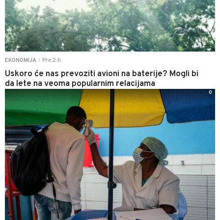
Pre 2 h
EKONOMIJA
|
Uskoro će nas prevoziti avioni na baterije? Mogli bi
da lete na veoma popularnim relacijama
0