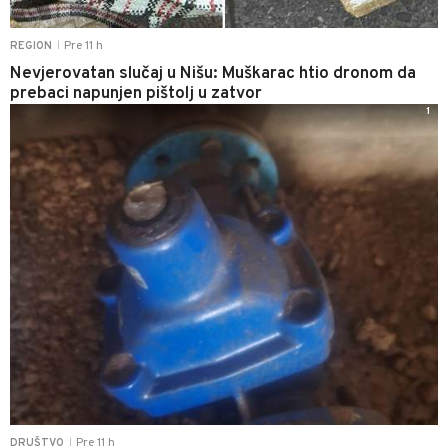
Pre 11 h
REGION
|
Nevjerovatan slučaj u Nišu: Muškarac htio dronom da
prebaci napunjen pištolj u zatvor
1
Pre 11 h
DRUŠTVO
|