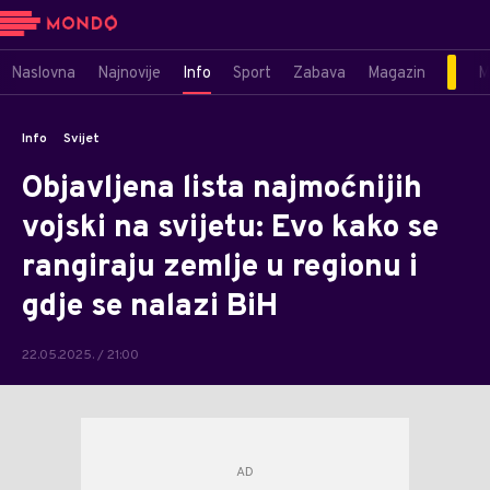
Naslovna
Najnovije
Info
Sport
Zabava
Magazin
M
Info
Svijet
Objavljena lista najmoćnijih
vojski na svijetu: Evo kako se
rangiraju zemlje u regionu i
gdje se nalazi BiH
22.05.2025. / 21:00