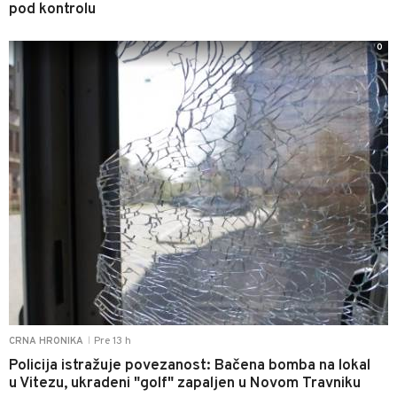
pod kontrolu
0
Pre 13 h
CRNA HRONIKA
|
Policija istražuje povezanost: Bačena bomba na lokal
u Vitezu, ukradeni "golf" zapaljen u Novom Travniku