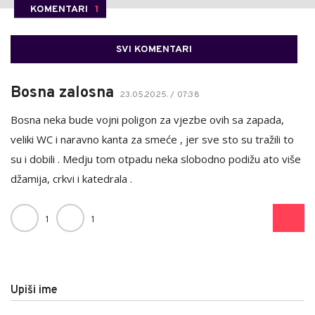
KOMENTARI
1
SVI KOMENTARI
Bosna zalosna
23.05.2025. / 07:38
Bosna neka bude vojni poligon za vjezbe ovih sa zapada,
veliki WC i naravno kanta za smeće , jer sve sto su tražili to
su i dobili . Medju tom otpadu neka slobodno podižu ato više
džamija, crkvi i katedrala .
1
1
Upiši ime